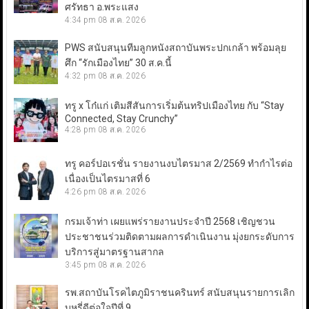
ศรัทธา อ.พระแสง
4:34 pm
08 ส.ค. 2026
PWS สนับสนุนทีมลูกหนังสถาบันพระปกเกล้า พร้อมลุย
ศึก “รักเมืองไทย” 30 ส.ค.นี้
4:32 pm
08 ส.ค. 2026
ทรู x โก๋แก่ เติมสีสันการเริ่มต้นทริปเมืองไทย กับ “Stay
Connected, Stay Crunchy”
4:28 pm
08 ส.ค. 2026
ทรู คอร์ปอเรชั่น รายงานงบไตรมาส 2/2569 ทำกำไรต่อ
เนื่องเป็นไตรมาสที่ 6
4:26 pm
08 ส.ค. 2026
กรมเจ้าท่า เผยแพร่รายงานประจำปี 2568 เชิญชวน
ประชาชนร่วมติดตามผลการดำเนินงาน มุ่งยกระดับการ
บริการสู่มาตรฐานสากล
3:45 pm
08 ส.ค. 2026
รพ.สถาบันโรคไตภูมิราชนครินทร์ สนับสนุนรายการเลิก
บุหรี่ดีต่อใจปีที่ 9