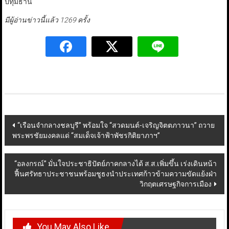
ปทุมธานี
มีผู้อ่านข่าวนี้แล้ว 1269 ครั้ง
Post
“เรือนจำกลางชลบุรี” พร้อมใจ “สวดมนต์-เจริญจิตตภาวนา” ถวาย
พระพรชัยมงคลแด่ “สมเด็จเจ้าฟ้าพัชรกิติยาภาฯ”
navigation
“อลงกรณ์” มั่นใจประชาธิปัตย์ภาคกลางได้ ส.ส.เพิ่มขึ้น เร่งเดินหน้า
ฟื้นศรัทธาประชาชนพร้อมชูธงนำประเทศก้าวข้ามความขัดแย้งฝ่า
วิกฤตเศรษฐกิจการเมือง
You May Also Like