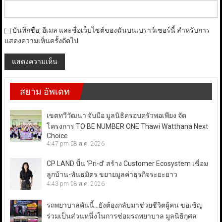
บันทึกชื่อ, อีเมล และชื่อเว็บไซต์ของฉันบนเบราว์เซอร์นี้ สำหรับการ
แสดงความเห็นครั้งถัดไป
สยาม อัพเดท
เขตทวีวัฒนา จับมือ มูลนิธิครอบครัวพอเพียง จัด
โครงการ TO BE NUMBER ONE Thawi Watthana Next
Choice
4:47 pm
08 ส.ค. 2026
CP LAND ปั้น ‘Pri-d’ สร้าง Customer Ecosystem เชื่อม
ลูกบ้าน-พันธมิตร ขยายมูลค่าธุรกิจระยะยาว
4:43 pm
08 ส.ค. 2026
รถพยาบาลคันนี้…ยังต้องกลับมาช่วยชีวิตผู้คน ขอเชิญ
ร่วมเป็นส่วนหนึ่งในการซ่อมรถพยาบาล มูลนิธิกุศล