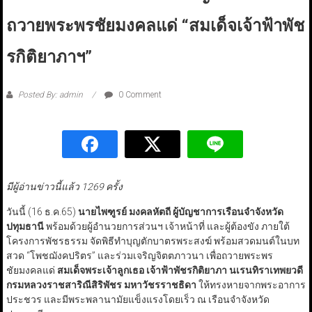
ถวายพระพรชัยมงคลแด่ “สมเด็จเจ้าฟ้าพัช
รกิติยาภาฯ”
Posted By: admin
0 Comment
มีผู้อ่านข่าวนี้แล้ว 1269 ครั้ง
วันนี้ (16 ธ.ค.65)
นายไพฑูรย์ มงคลหัตถี ผู้บัญชาการเรือนจำจังหวัด
ปทุมธานี
พร้อมด้วยผู้อำนวยการส่วนฯ เจ้าหน้าที่ และผู้ต้องขัง ภายใต้
โครงการพัชรธรรม จัดพิธีทำบุญตักบาตรพระสงฆ์ พร้อมสวดมนต์ในบท
สวด “โพชฌังคปริตร” และร่วมเจริญจิตตภาวนา เพื่อถวายพระพร
ชัยมงคลแด่
สมเด็จพระเจ้าลูกเธอ เจ้าฟ้าพัชรกิติยาภา นเรนทิราเทพยวดี
กรมหลวงราชสาริณีสิริพัชร มหาวัชรราชธิดา
ให้ทรงหายจากพระอาการ
ประชวร และมีพระพลานามัยแข็งแรงโดยเร็ว ณ เรือนจำจังหวัด