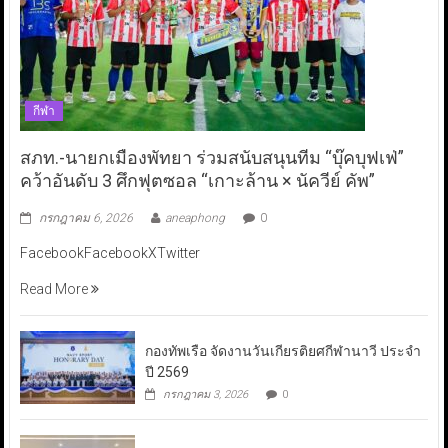
กีฬา
สภท.-นายกเมืองพัทยา ร่วมสนับสนุนทีม “บุ๊คบุฟเฟ่”
คว้าอันดับ 3 ศึกฟุตซอล “เกาะล้าน × นัควีย์ คัพ”
กรกฎาคม 6, 2026
aneaphong
0
FacebookFacebookXTwitter
Read More
กองทัพเรือ จัดงานวันเกียรติยศกีฬานาวี ประจำ
ปี 2569
กรกฎาคม 3, 2026
0