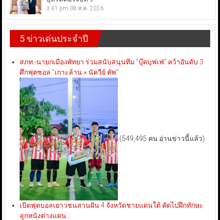
3:41 pm
08 ส.ค. 2026
5 ข่าวเด่นประจำปี
สภท.-นายกเมืองพัทยา ร่วมสนับสนุนทีม “บุ๊คบุฟเฟ่” คว้าอันดับ 3
ศึกฟุตซอล “เกาะล้าน × นัควีย์ คัพ”
(549,495 คน อ่านข่าวนี้แล้ว)
เปิดฟุตบอลเยาวชนสานฝัน 4 จังหวัดชายแดนใต้ คัดไปฝึกทักษะ
ลูกหนังต่างแดน