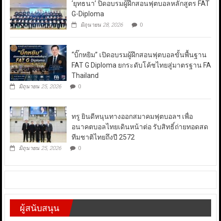
‘ยุทธนา’ ปิดอบรมผู้ฝึกสอนฟุตบอลหลักสูตร FAT
G-Diploma
มิถุนายน 28, 2026
0
“บิ๊กหยิม” เปิดอบรมผู้ฝึกสอนฟุตบอลขั้นพื้นฐาน
FAT G Diploma ยกระดับโค้ชไทยสู่มาตรฐาน FA
Thailand
มิถุนายน 25, 2026
0
ทรู ยินดีหนุนทางออกสมาคมฟุตบอลฯ เพื่อ
อนาคตบอลไทยเดินหน้าต่อ รับสิทธิ์ถ่ายทอดสด
ทีมชาติไทยถึงปี 2572
มิถุนายน 25, 2026
0
ผู้สนับสนุน