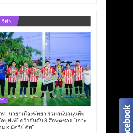
กีฬา
กีฬา
ภท.-นายกเมืองพัทยา ร่วมสนับสนุนทีม
ุ๊คบุฟเฟ่” คว้าอันดับ 3 ศึกฟุตซอล “เกาะ
าน × นัควีย์ คัพ”