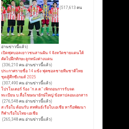
(517,613 คน
อ่านข่าวนี้แล้ว)
เปิดฟุตบอลเยาวชนสานฝัน 4 จังหวัดชายแดนใต้
คัดไปฝึกทักษะลูกหนังต่างแดน
(336,210 คน อ่านข่าวนี้แล้ว)
ประกาศรายชื่อ 14 แข้ง ฟุตซอลชายทีมชาติไทย
ชุดสู้ศึกซีเกมส์ 2025
(307,490 คน อ่านข่าวนี้แล้ว)
โปรโมเตอร์ ร้อง “ก.ล.ต.” เพิกถอนการรับจด
ทะเบียน บ.สื่อโฆษณายักษ์ใหญ่ ข้อหาปลอมเอกสาร
(276,548 คน อ่านข่าวนี้แล้ว)
ส.เรือใบ ต้อนรับ สหพันธ์เรือใบเอเชีย หารือพัฒนา
กีฬาเรือใบไทย-เอเชีย
(265,348 คน อ่านข่าวนี้แล้ว)