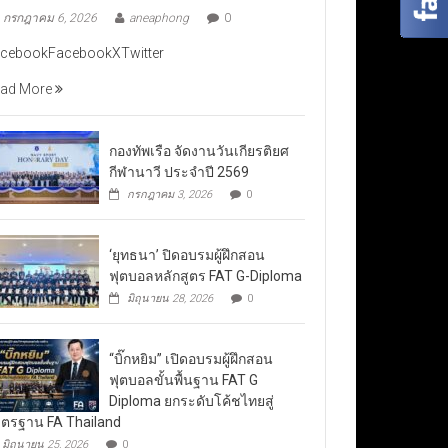
กรกฎาคม 6, 2026
aneaphong
0
cebookFacebookXTwitter
ad More
กองทัพเรือ จัดงานวันเกียรติยศ
กีฬานาวี ประจำปี 2569
กรกฎาคม 3, 2026
0
‘ยุทธนา’ ปิดอบรมผู้ฝึกสอน
ฟุตบอลหลักสูตร FAT G-Diploma
มิถุนายน 28, 2026
0
“บิ๊กหยิม” เปิดอบรมผู้ฝึกสอน
ฟุตบอลขั้นพื้นฐาน FAT G
Diploma ยกระดับโค้ชไทยสู่
ตรฐาน FA Thailand
มิถุนายน 25, 2026
0