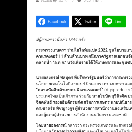
Posted By: admin
0 Comment
Facebook
Twitter
Line
มีผู้อ่านข่าวนี้แล้ว 1344 ครั้ง
กระทรวงเกษตรฯ ร่วมไฮไลท์เอเปค 2022 ชูนโยบายเกษตร
คาแรคเตอร์ 11 ล้านล้านบาท ผนึกภาครัฐภาคเอกชนจัดงา
ตลาดน้ำ “อ.ต.ก.” หวังเพิ่มรายได้ให้เกษตรกรและชุมชนอ
นายอลงกรณ์ พลบุตร ที่ปรึกษารัฐมนตรีว่าการกระท
นโยบายเทคโนโลยีเกษตร 4.0 ของกระทรวงเกษตรและสห
“
ตลาดนัดสินค้าเกษตร
X
คาแรคเตอร์
”
(Agriproducts 
ประเทศไทยเป็นเจ้าภาพ ร่วมกับ
นายโฆษิต สุวินิจจิต
จิตตพันธ์
รองอธิบดีกรมส่งเสริมการเกษตร
นายปณิธาน
ดร.ชาคริต พิชญางกูร ผู้อำนวยการสานักงานส่งเสริมเ
และผู้แทนผู้อำนวยการสำนักงานนวัตกรรมแห่งชาติ
โดย
นายอลงกรณ์
กล่าวว่า กระทรวงเกษตรและสหกรณ
นโยบาย
“
ตลาดนำการผลิต
”
และนโยบายเทคโนโลยีเก