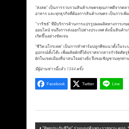
“ส่งสด” เป็นการรวบรวมสินค้าเกษตรคุณภาพดีจากตลาด
อาหาร และทุกธุรกิจที่ต้องการสินค้าเกษตร เป็นการเพิ่
“วาริชธ์” ที่มีบริการด้านการแปรรูปผลผลิตทางการเ
ออนไลน์ จนถึงการส่งออกไปต่างประเทศ ดังนั้นสินค้าเ
เกิดขึ้นอย่างชัดเจน
“ซีวิค อโกรเทค” เป็นการทำฟาร์มปลูกพืชแนวตั้งในร
อุปกรณ์ตั้งโต๊ะ เพื่อผลิตผักที่ได้ปราศจากสารกำจัดศัต
ผักในเขตเมืองที่น่าสนใจอย่างยิ่ง จึงขอเชิญชวนทุกท่
มีผู้อ่านข่าวนี้แล้ว 1344 ครั้ง
Facebook
Twitter
Line
Post
“ทิพยประกันชีวิต” ร่วมบุญกฐินพระราชทาน คปภ.