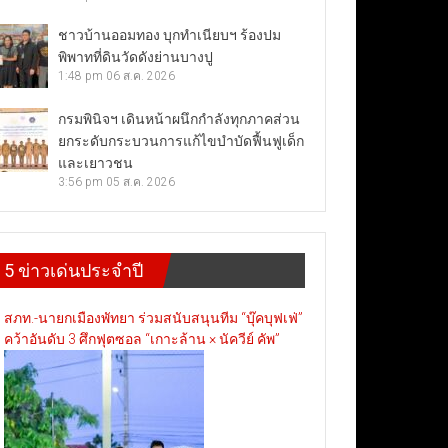
ชาวบ้านออมทอง บุกทำเนียบฯ ร้องปม
พิพาทที่ดินวัดดังย่านบางปู
1:48 pm
06 ส.ค. 2026
กรมพินิจฯ เดินหน้าผนึกกำลังทุกภาคส่วน
ยกระดับกระบวนการแก้ไขบำบัดฟื้นฟูเด็ก
และเยาวชน
3:56 pm
05 ส.ค. 2026
5 ข่าวเด่นประจำปี
สภท.-นายกเมืองพัทยา ร่วมสนับสนุนทีม “บุ๊คบุฟเฟ่”
คว้าอันดับ 3 ศึกฟุตซอล “เกาะล้าน × นัควีย์ คัพ”