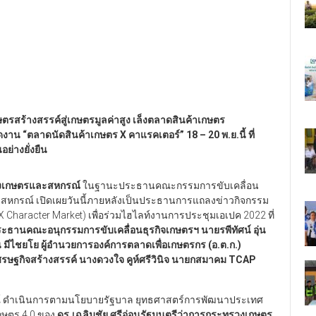
สร้างสรรค์สู่เกษตรมูลค่าสูง เล็งตลาดสินค้าเกษตร
น “ตลาดนัดสินค้าเกษตร X คาแรคเตอร์” 18 – 20 พ.ย.นี้ ที่
ย่างยั่งยืน
รวงเกษตรและสหกรณ์
ในฐานะประธานคณะกรรมการขับเคลื่อน
กรณ์ เปิดเผยวันนี้ภายหลังเป็นประธานการแถลงข่าวกิจกรรม
X Character Market) เพื่อร่วมไฮไลท์งานการประชุมเอเปค 2022 ที่
 ประธานคณะอนุกรรมการขับเคลื่อนธุรกิจเกษตรฯ
นายรพีทัศน์ อุ่น
 มีไชยโย
ผู้อำนวยการองค์การตลาดเพื่อเกษตรกร (อ.ต.ก.)
ศรษฐกิจสร้างสรรค์ นางดวงใจ คูห์ศรีวินิจ นายกสมาคม
TCAP
์ ดำเนินการตามนโยบายรัฐบาล ยุทธศาสตร์การพัฒนาประเทศ
ษตร 4.0 ของ
ดร.เฉลิมชัย ศรีอ่อนรัฐมนตรีว่าการกระทรวงเกษตร