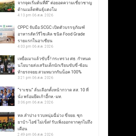
จากจุดเริ่มต้นที่ดี” ต่อยอดความเชี่ยวชาญ
ด้านเมล็ดพันธุ์แตงโม
4:13 pm
06 ส.ค. 2026
CPPC จับมือ SCGC เปิดตัวบรรจุภัณฑ์
อาหารสัตว์รีไซเคิล ชนิด Food Grade
รายแรกในอาเซียน
4:03 pm
06 ส.ค. 2026
เหยื่อเมาแล้วขับจี้ ! กระทรวง ศธ. กำหนด
นโยบายส่งเสริมเด็กนักเรียนขับขี่-ซ้อน
ท้ายรถจยย.สวมหมวกกันน็อค 100%
3:21 pm
06 ส.ค. 2026
“ราเชน” ลั่นเลือกตั้งหน้ากวาด สส. 10 ที่
นั่ง พร้อมยึดเก้าอี้กห.-มท.
3:06 pm
06 ส.ค. 2026
ทล.ลำปาง รวบหนุ่มฉี่ม่วง ขี่จยย. ซุก
ยาบ้า-ไอซ์ ไม่เข็ด! รับเพิ่งออกจากคุกไม่ถึง
เดือน
2:49 pm
06 ส.ค. 2026