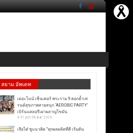
สยาม อัพเดท
เดอะไนน์ เซ็นเตอร์ พระราม 9 ตอกย้ำเท
รนด์สุขภาพสายสนุก ‘AEROBIC PARTY’
เบิร์นแคลอรีเผาผลาญไขมัน
4:31 pm
06 ส.ค. 2026
เจียไต๋ ชูแนวคิด “ทุกผลผลิตที่ดี เริ่มต้น