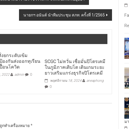
นายกฯ อนันต์ นำทีมประชุม สภท. ครั้งที่ 1/2565
Fa
Re
สั่งยกระดับเข้ม
้องกันส่งออกทุเรียน
SCGC ไม่หวั่น เชื่อมั่นปิโตรเคมี
ื้อนโควิด
ในภูมิภาคเติบโต เดินเกมระยะ
ยาวเสริมแกร่งธุรกิจปิโตรเคมี
, 2022
admin
0
พฤศจิกายน 18, 2024
aneaphong
0
มา
นถูกทำเครื่องหมาย
*