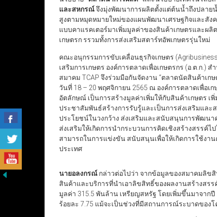
และสหกรณ์
จึงมุ่งพัฒนาการผลิตตั้งแต่ต้นน้ำถึงปลา
สูงตามหมุดหมายใหม่ของแผนพัฒนาเศรษฐกิจและสังคมแ
แบบคาแรคเตอร์มาเพิ่มมูลค่าของสินค้าเกษตรและผล
เกษตรก รรวมทั้งการส่งเสริมสตาร์ทอัพเกษตรรุ่นใหม่
คณะอนุกรรมการขับเคลื่อนธุรกิจเกษตร (Agribusin
เสริมการเกษตร องค์การตลาดเพื่อเกษตรกร (อ.ต.ก.) ส
สมาคม TCAP จึงร่วมมือกันจัดงาน “ตลาดนัดสินค้าเกษต
วันที่ 18 – 20 พฤศจิกายน 2565 ณ องค์การตลาดเพื่อเกษ
อัตลักษณ์ เป็นการสร้างมูลค่าเพิ่มให้กับสินค้าเกษต
ประชาสัมพันธ์สร้างการรับรู้และเป็นการส่งเสริมและส
ประโยชน์ในวงกว้าง ส่งเสริมและสนับสนุนการพัฒนา
ส่งเสริมให้เกิดการนำกระบวนการคิดเชิงสร้างสรรค์ไ
สามารถในการแข่งขัน สนับสนุนเพื่อให้เกิดการใช้งานค
ประเทศ
นายอลงกรณ์
กล่าวต่อไปว่า จากข้อมูลของสมาคมลิขสิ
สินค้าและบริการที่นำเอาลิขสิทธิ์ของผลงานสร้างสรรค์ใ
มูลค่า 315.5 พันล้าน เหรียญสหรัฐ โดยเพิ่มขึ้นมาจากปี 
ร้อยละ 7.75 แม้จะเป็นช่วงที่มีสถานการณ์ระบาดของโ