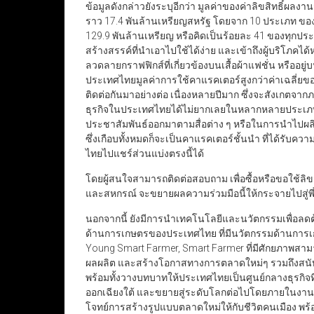
ข้อมูลดังกล่าวยังระบุอีกว่า มูลค่าของค่าลิขสิทธิ์ผลงา
ราว 17.4 พันล้านเหรียญสหรัฐ โดยจาก 10 ประเภท ของผล
129.9 พันล้านเหรียญ หรือคิดเป็นร้อยละ 41 ของทุกปร
สร้างสรรค์ที่นำเอาไปใช้ได้ง่าย และเข้าถึงผู้บริโภคได
ลวดลายกราฟฟิกส์ที่เกี่ยวข้องบนเสื้อผ้าแฟชั่น หรืออยู่
ประเทศไทยมูลค่าการใช้คาแรคเตอร์สูงกว่าค่าเฉลี่ย
ติดต่อกันมาอย่างต่อ เนื่องหลายปีมาก ซึ่งจะสังเก
ธุรกิจในประเทศไทยได้ไม่ยากเลยในหลากหลายประเภทสิ
ประชาสัมพันธ์ออกมาตามสื่อต่าง ๆ หรือในการนำไปผล
ซึ่งเกือบทั้งหมดก็จะเป็นคาแรคเตอร์ชั้นนำ ที่ได้รับคว
ไทยไปแชร์ส่วนแบ่งตรงนี้ได้
โดยผู้สนใจสามารถติดต่อสอบถาม เพื่อซื้อหรือขอใช้ล
และสหกรณ์ จะขยายผลความร่วมมือนี้ให้กระจายไปสู่พี
นอกจากนี้ ยังมีการนำเทคโนโลยีและนวัตกรรมเพื่อลดต
ด้านการเกษตรของประเทศไทย ที่มีนวัตกรรมด้านการเ
Young Smart Farmer, Smart Farmer ที่มีศักยภาพสามา
ผลผลิต และสร้างโอกาสทางการตลาดใหม่ๆ รวมถึงสนั
พร้อมทั้งวางบทบาทให้ประเทศไทยเป็นศูนย์กลางธุรกิจ
ออกเฉียงใต้ และขยายสู่ระดับโลกต่อไปโดยภายในงานม
โจทย์การสร้างรูปแบบตลาดใหม่ให้กับชีวิตคนเมือง พร้อมส