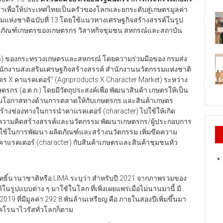
ยน้ำเพื่อให้ประเทศไทยเป็นครัวของโลกและยกระดับสู่เกษตรมูลค่า
ห่งชาติฉบับที่ 13 โดยใช้แนวทางเศรษฐกิจสร้างสรรค์ในรูป
ิตภัณฑ์เกษตรของเกษตรกร วิสาหกิจชุมชน สหกรณ์และสถาบัน
ess) ของกระทรวงเกษตรและสหกรณ์ โดยความร่วมมือของ กรมส่ง
ำนักงานส่งเสริมเศรษฐกิจสร้างสรรค์ สำนักงานนวัตกรรมแห่งชาติ
ร X คาแรคเตอร์” (Agriproducts X Character Market) ระหว่าง
ตรกร (อ.ต.ก.) โดยมีวัตถุประสงค์เพื่อ พัฒนาสินค้า เกษตรให้เป็น
ร เพิ่มโอกาสทางด้านการตลาดให้กับเกษตรกร และสินค้าเกษตร
ร้างช่องทางในการนำคาแรคเตอร์ (character) ไปใช้ให้เกิด
ความคิดสร้างสรรค์และนวัตกรรม พัฒนาเกษตรกร/ผู้ประกอบการ
ปใช้ในการพัฒนา ผลิตภัณฑ์และสร้างนวัตกรรม เพิ่มขีดความ
าแรคเตอร์ (character) กับสินค้าเกษตรและสินค้าชุมชนทั่ว
ทธิ์นานาชาติหรือ LIMA ระบุว่า สำหรับปี 2021 จากภาพรวมของ
นรูปแบบต่าง ๆ มาใช้ในโลก ที่เพิ่งเผยแพร่เมื่อไม่นานมานี้ มี
2019 ที่มีมูลค่า 292.8 พันล้านเหรียญ คือ ภายในสองปีเพิ่มขึ้นมา
คโรนาไวรัสทั่วโลกก็ตาม