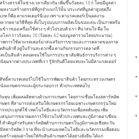
นสร้างสรรค์ในช่วงเวลาเดียวกัน เพิ่มขึ้นร้อยละ 10.6 โดยมีมูลค่า
งานสร้างสรรค์ที่ถูกจำแนกไว้นั้น ประเภทที่มูลค่าสูงสุดถึง
ะเภท ก็คือ คาแรคเตอร์นี่เอง เพราะคาแรคเตอร์เป็นผลงาน
้หลากหลายวิธีที่สุด ทั้งในรูปแบบการผลิตเป็นของเล่น เป็นภาพหรือ
บนข้าวของเครื่องใช้ต่าง ๆ ทั่วไปรอบตัวเรา ที่น่าสนใจ คือ ใน
ของโลก ราวร้อยละ 20 (ร้อยละ 62 ของมูลค่ารวมโดยประมาณ)
ตจากภาพการใช้คาแรคเตอร์มาส่งเสริมการขายและการตลาดของภาค
นค้าที่ อยู่ในร้านสะดวกซื้อ ตามกิจกรรมการตลาดที่
ิตเป็นสินค้า ตลอดจนใช้ในการประชาสัมพันธ์การบริการต่าง ๆ
ามนิยมจากต่างประเทศที่เรา รู้จักกันดีโดยแทบจะไม่มีคาแรคเตอร์
ิขสิทธิ์คาแรคเตอร์ไปใช้ในการพัฒนาสินค้า โดยกระทรวงเกษตร
่น้องเกษตรกรและผู้ประกอบการ ทั่วประเทศต่อไป
้นทุน เพิ่มผลผลิตทางด้านการเกษตร โดยการเชื่อมโยงสตาร์ทอัพ
กษตร ที่สามารถส่งเสริมให้เกษตรกรโดยเฉพาะเกษตรกรรุ่นใหม่
รถประยุกต์ใช้ เทคโนโลยีและนวัตกรรมเพื่อลดต้นทุน เพิ่ม
บสนุนการขยายผลการใช้งานไปทั่วประเทศและภูมิภาคอาเซียน
ที่ สำคัญสำหรับสตาร์ทอัพด้านการเกษตรในภูมิภาคเอเชียตะวัน
ีสตาร์ทอัพ 3 ราย ที่จะนำเสนอเทคโนโลยีและนวัตกรรมเพื่อตอบ
ร้างคุณค่าใหม่ให้กับสินค้าเกษตรได้อย่างยั่งยืน ได้แก่