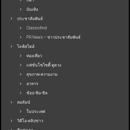
บันเทิง
ประชาสัมพันธ์
Classicfind
PR News – ข่าวประชาสัมพันธ์
ไลฟ์สไตล์
ท่องเที่ยว
แฟชั่นโซไซตี้-ดูดวง
สุขภาพ-ความงาม
อาหาร
ช้อป-ชิม-ชิล
คอลัมน์
ในประเทศ
วิดีโอ-คลิปข่าว
ติดต่อเรา