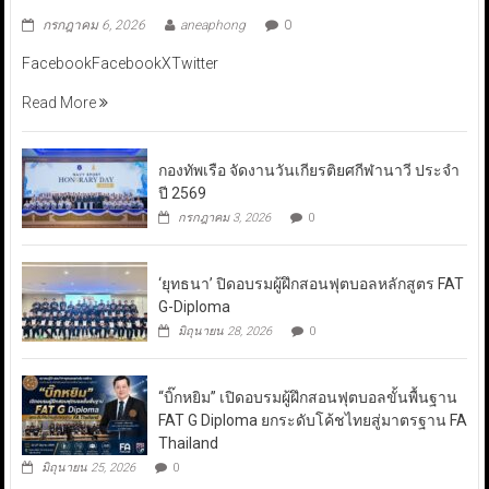
กรกฎาคม 6, 2026
aneaphong
0
FacebookFacebookXTwitter
Read More
กองทัพเรือ จัดงานวันเกียรติยศกีฬานาวี ประจำ
ปี 2569
กรกฎาคม 3, 2026
0
‘ยุทธนา’ ปิดอบรมผู้ฝึกสอนฟุตบอลหลักสูตร FAT
G-Diploma
มิถุนายน 28, 2026
0
“บิ๊กหยิม” เปิดอบรมผู้ฝึกสอนฟุตบอลขั้นพื้นฐาน
FAT G Diploma ยกระดับโค้ชไทยสู่มาตรฐาน FA
Thailand
มิถุนายน 25, 2026
0