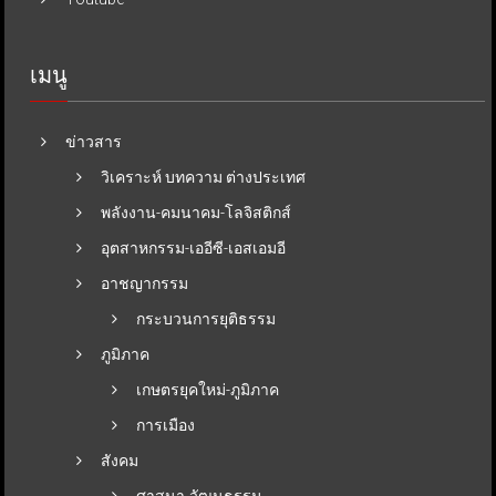
เมนู
ข่าวสาร
วิเคราะห์ บทความ ต่างประเทศ
พลังงาน-คมนาคม-โลจิสติกส์
อุตสาหกรรม-เออีซี-เอสเอมอี
อาชญากรรม
กระบวนการยุติธรรม
ภูมิภาค
เกษตรยุคใหม่-ภูมิภาค
การเมือง
สังคม
ศาสนา-วัฒนธรรม