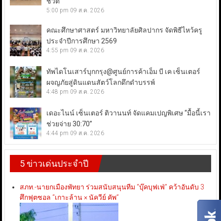
ชีวิต
5:00 pm
09 ส.ค. 2026
คณะศึกษาศาสตร์ มหาวิทยาลัยศิลปากร จัดพิธีไหว้ครู
ประจำปีการศึกษา 2569
4:55 pm
09 ส.ค. 2026
ทัพไดโนเสาร์บุกกรุง@ศูนย์การค้าเอ็ม บี เค เซ็นเตอร์
ผจญภัยสู่ดินแดนสัตว์โลกดึกดำบรรพ์
4:48 pm
09 ส.ค. 2026
เดอะไนน์ เซ็นเตอร์ ติวานนท์ จัดแคมเปญพิเศษ “มื้อนี้เรา
ช่วยจ่าย 30:70”
4:44 pm
09 ส.ค. 2026
5 ข่าวเด่นประจำปี
สภท.-นายกเมืองพัทยา ร่วมสนับสนุนทีม “บุ๊คบุฟเฟ่” คว้าอันดับ 3
ศึกฟุตซอล “เกาะล้าน × นัควีย์ คัพ”