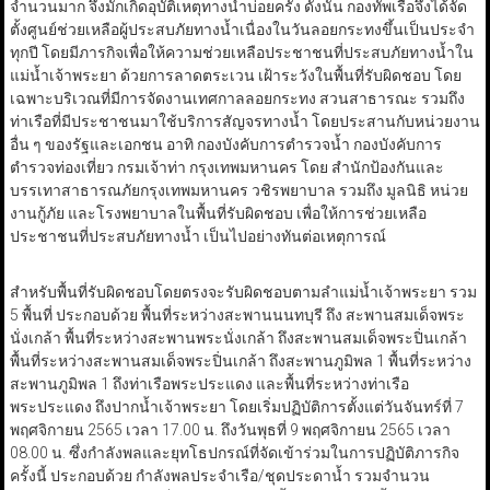
จำนวนมาก จึงมักเกิดอุบัติเหตุทางน้ำบ่อยครั้ง ดังนั้น กองทัพเรือจึงได้จัด
ตั้งศูนย์ช่วยเหลือผู้ประสบภัยทางน้ำเนื่องในวันลอยกระทงขึ้นเป็นประจำ
ทุกปี โดยมีภารกิจเพื่อให้ความช่วยเหลือประชาชนที่ประสบภัยทางน้ำใน
แม่น้ำเจ้าพระยา ด้วยการลาดตระเวน เฝ้าระวังในพื้นที่รับผิดชอบ โดย
เฉพาะบริเวณที่มีการจัดงานเทศกาลลอยกระทง สวนสาธารณะ รวมถึง
ท่าเรือที่มีประชาชนมาใช้บริการสัญจรทางน้ำ โดยประสานกับหน่วยงาน
อื่น ๆ ของรัฐและเอกชน อาทิ กองบังคับการตำรวจน้ำ กองบังคับการ
ตำรวจท่องเที่ยว กรมเจ้าท่า กรุงเทพมหานคร โดย สำนักป้องกันและ
บรรเทาสาธารณภัยกรุงเทพมหานคร วชิรพยาบาล รวมถึง มูลนิธิ หน่วย
งานกู้ภัย และโรงพยาบาลในพื้นที่รับผิดชอบ เพื่อให้การช่วยเหลือ
ประชาชนที่ประสบภัยทางน้ำ เป็นไปอย่างทันต่อเหตุการณ์
สำหรับพื้นที่รับผิดชอบโดยตรงจะรับผิดชอบตามลำแม่น้ำเจ้าพระยา รวม
5 พื้นที่ ประกอบด้วย พื้นที่ระหว่างสะพานนนทบุรี ถึง สะพานสมเด็จพระ
นั่งเกล้า พื้นที่ระหว่างสะพานพระนั่งเกล้า ถึงสะพานสมเด็จพระปิ่นเกล้า
พื้นที่ระหว่างสะพานสมเด็จพระปิ่นเกล้า ถึงสะพานภูมิพล 1 พื้นที่ระหว่าง
สะพานภูมิพล 1 ถึงท่าเรือพระประแดง และพื้นที่ระหว่างท่าเรือ
พระประแดง ถึงปากน้ำเจ้าพระยา โดยเริ่มปฏิบัติการตั้งแต่วันจันทร์ที่ 7
พฤศจิกายน 2565 เวลา 17.00 น. ถึงวันพุธที่ 9 พฤศจิกายน 2565 เวลา
08.00 น. ซึ่งกำลังพลและยุทโธปกรณ์ที่จัดเข้าร่วมในการปฏิบัติภารกิจ
ครั้งนี้ ประกอบด้วย กำลังพลประจำเรือ/ชุดประดาน้ำ รวมจำนวน