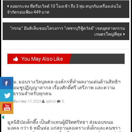
Post
ลอยกระทง ที่ดรีมเวิลด์ 10 โมงเช้า ถึง 3 ทุ่ม สนุกกับเครื่องเล่นไม่
จำกัดรอบเพียง 449 บาท
navigation
“กรกอ.” มีมติเห็นชอบโครงการ “เพชรบุรีฟู้ดวัลย์” เขตอุตสาหกรรม
เกษตรใหญ่ที่สุด
You May Also Like
กสม. มอบรางวัลบุคคล-องค์กรที่ทำผลงานเด่นด้านสิทธิฯ
พร้อมชูปฏิญญาสากล เรื่องศักดิ์ศรี เสรีภาพ และความ
ยุติธรรมสำหรับทุกคน
ธันวาคม 17, 2023
admin
0
มูลนิธิป่อเต็กตึ๊ง เป็นตัวแทนผู้มีจิตศรัทธา ส่งมอบขนม
มงคล กว่า 6 หมื่นห่อ แก่สถานสงเคราะห์เด็กและคนชรา