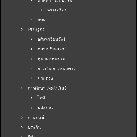
พระเครื่อง
กทม
เศรษฐกิจ
อสังหาริมทรัพย์
ตลาด-ซีเอสอาร์
หุ้น-กองทุนรวม
การเงิน การธนาคาร
ขายตรง
การศึกษา เทคโนโลยี
ไอที
พลังงาน
ยานยนต์
ประกัน
กีฬา