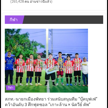
(265,428 คน อ่านข่าวนี้แล้ว)
กีฬา
กีฬา
สภท.-นายกเมืองพัทยา ร่วมสนับสนุนทีม “บุ๊คบุฟเฟ่”
คว้าอันดับ 3 ศึกฟุตซอล “เกาะล้าน × นัควีย์ คัพ”