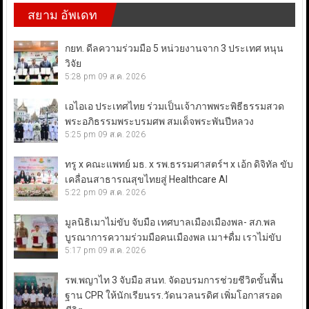
สยาม อัพเดท
กยท. ดีลความร่วมมือ 5 หน่วยงานจาก 3 ประเทศ หนุน
วิจัย
5:28 pm
09 ส.ค. 2026
เอไอเอ ประเทศไทย ร่วมเป็นเจ้าภาพพระพิธีธรรมสวด
พระอภิธรรมพระบรมศพ สมเด็จพระพันปีหลวง
5:25 pm
09 ส.ค. 2026
ทรู x คณะแพทย์ มธ. x รพ.ธรรมศาสตร์ฯ x เอ้ก ดิจิทัล ขับ
เคลื่อนสาธารณสุขไทยสู่ Healthcare AI
5:22 pm
09 ส.ค. 2026
มูลนิธิเมาไม่ขับ จับมือ เทศบาลเมืองเมืองพล- สภ.พล
บูรณาการความร่วมมือคนเมืองพล เมา+ดื่ม เราไม่ขับ
5:17 pm
09 ส.ค. 2026
รพ.พญาไท 3 จับมือ สนท. จัดอบรมการช่วยชีวิตขั้นพื้น
ฐาน CPR ให้นักเรียนรร.วัดนวลนรดิศ เพิ่มโอกาสรอด