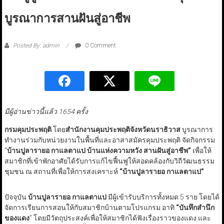
บูรณาการสานฝันสู่อาชีพ
Posted By: admin
0 Comment
มีผู้อ่านข่าวนี้แล้ว 1654 ครั้ง
กรมคุมประพฤติ
โดย
สำนักงานคุมประพฤติจังหวัดนราธิวาส
บูรณาการ
ทำงานร่วมกับหน่วยงานในพื้นที่และอาสาสมัครคุมประพฤติ จัดกิจกรรม
“
บ้านปูลารายอ กาแลตาแป บ้านแห่งความหวัง สานฝันสู่อาชีพ”
เพื่อให้
สมาชิกที่เข้าพักอาศัยได้รับการแก้ไขฟื้นฟูให้สอดคล้องกับวิถีวัฒนธรรม
ชุมชน ณ สถานที่เพื่อให้การสงเคราะห์
“บ้านปูลารายอ กาแลตาแป”
ปัจจุบัน
บ้านปูลารายอ กาแลตาแป
มีผู้เข้ารับบริการทั้งหมด 5 ราย โดยได้
จัดการเรียนการสอนให้กับสมาชิกบ้านตามโปรแกรม อาทิ
“บันทึกสำนึก
ของแดง
” โดยมีวัตถุประสงค์เพื่อให้สมาชิกได้ฟังเรื่องราวของแดง และ