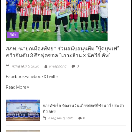
กีฬา
สภท.-นายกเมืองพัทยา ร่วมสนับสนุนทีม “บุ๊คบุฟเฟ่”
คว้าอันดับ 3 ศึกฟุตซอล “เกาะล้าน × นัควีย์ คัพ”
กรกฎาคม 6, 2026
aneaphong
0
FacebookFacebookXTwitter
Read More
กองทัพเรือ จัดงานวันเกียรติยศกีฬานาวี ประจำ
ปี 2569
กรกฎาคม 3, 2026
0