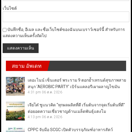
เว็บไซต์
บันทึกชื่อ, อีเมล และชื่อเว็บไซต์ของฉันบนเบราว์เซอร์นี้ สำหรับการ
แสดงความเห็นครั้งถัดไป
สยาม อัพเดท
เดอะไนน์ เซ็นเตอร์ พระราม 9 ตอกย้ำเทรนด์สุขภาพสาย
สนุก ‘AEROBIC PARTY’ เบิร์นแคลอรีเผาผลาญไขมัน
4:31 pm
06 ส.ค. 2026
เจียไต๋ ชูแนวคิด “ทุกผลผลิตที่ดี เริ่มต้นจากจุดเริ่มต้นที่ดี”
ต่อยอดความเชี่ยวชาญด้านเมล็ดพันธุ์แตงโม
4:13 pm
06 ส.ค. 2026
CPPC จับมือ SCGC เปิดตัวบรรจุภัณฑ์อาหารสัตว์