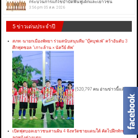
กระบวนการแก้ไขบำบัดฟื้นฟูเด็กและเยาวชน
3:56 pm
05 ส.ค. 2026
5 ข่าวเด่นประจำปี
สภท.-นายกเมืองพัทยา ร่วมสนับสนุนทีม “บุ๊คบุฟเฟ่” คว้าอันดับ 3
ศึกฟุตซอล “เกาะล้าน × นัควีย์ คัพ”
(520,797 คน อ่านข่าวนี้แล้ว)
เปิดฟุตบอลเยาวชนสานฝัน 4 จังหวัดชายแดนใต้ คัดไปฝึกทักษะ
ลูกหนังต่างแดน