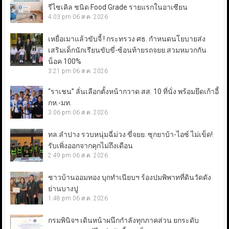
รีไซเคิล ชนิด Food Grade รายแรกในอาเซียน
4:03 pm
06 ส.ค. 2026
เหยื่อเมาแล้วขับจี้ ! กระทรวง ศธ. กำหนดนโยบายส่ง
เสริมเด็กนักเรียนขับขี่-ซ้อนท้ายรถจยย.สวมหมวกกัน
น็อค 100%
3:21 pm
06 ส.ค. 2026
“ราเชน” ลั่นเลือกตั้งหน้ากวาด สส. 10 ที่นั่ง พร้อมยึดเก้าอี้
กห.-มท.
3:06 pm
06 ส.ค. 2026
ทล.ลำปาง รวบหนุ่มฉี่ม่วง ขี่จยย. ซุกยาบ้า-ไอซ์ ไม่เข็ด!
รับเพิ่งออกจากคุกไม่ถึงเดือน
2:49 pm
06 ส.ค. 2026
ชาวบ้านออมทอง บุกทำเนียบฯ ร้องปมพิพาทที่ดินวัดดัง
ย่านบางปู
1:48 pm
06 ส.ค. 2026
กรมพินิจฯ เดินหน้าผนึกกำลังทุกภาคส่วน ยกระดับ