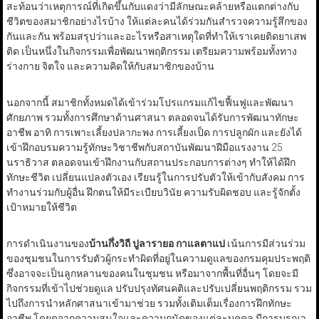
สะท้อนว่าเหตุการณ์ที่เกิดขึ้นกับแดงว่ามีลักษณะคล้ายหรือแตกต่างกับ
ชีวิตของสมาชิกอย่างไรบ้าง ให้แต่ละคนได้ร่วมกันสำรวจความรู้สึกของ
กันและกัน พร้อมสรุปว่าและอะไรหรือสาเหตุใดที่ทำให้เราเคยติดยาเสพ
ติด เป็นหนึ่งในกิจกรรมเพื่อพัฒนาพฤติกรรม เตรียมความพร้อมทั้งทาง
ร่างกาย จิตใจ และความคิดให้กับสมาชิกของบ้าน
นอกจากนี้ สมาชิกทั้งหมดได้เข้าร่วมโปรแกรมแก้ไขฟื้นฟูและพัฒนา
ศักยภาพ รวมทั้งการศึกษาด้านศาสนา ตลอดจนได้รับการพัฒนาทักษะ
อาชีพ อาทิ การเพาะเลี้ยงปลากะพง การเลี้ยงเป็ด การปลูกผัก และยังได้
เข้าฝึกอบรมความรู้ทักษะวิชาชีพกับสถาบันพัฒนาฝีมือแรงงาน 25
นราธิวาส ตลอดจนเข้าฝึกงานกับสถานประกอบการต่างๆ ทำให้ได้ฝึก
ทักษะชีวิต เปลี่ยนแปลงตัวเอง เรียนรู้ในการปรับตัวให้เข้ากับสังคม การ
ทำงานร่วมกับผู้อื่น ฝึกตนให้มีระเบียบวินัย ความรับผิดชอบ และรู้จักตั้ง
เป้าหมายให้ชีวิต
การดำเนินงานของ
บ้านกึ่งวิถี ปูลารายอ กาแลตาแป
เน้นการมีส่วนร่วม
ของชุมชนในการรับตัวผู้กระทำผิดที่อยู่ในความดูแลของกรมคุมประพฤติ
ซึ่งอาจจะเป็นลูกหลานของคนในชุมชน หรือมาจากพื้นที่อื่นๆ โดยจะมี
กิจกรรมที่เข้าไปช่วยดูแล ปรับปรุงทัศนคติและปรับเปลี่ยนพฤติกรรม รวม
ไปถึงการนำหลักศาสนาเข้ามาช่วย รวมทั้งเติมเต็มเรื่องการฝึกทักษะ
อาชีพ โดยดูจากความสนใจและความถนัดของแต่ละบุคคล มีการบูรณา