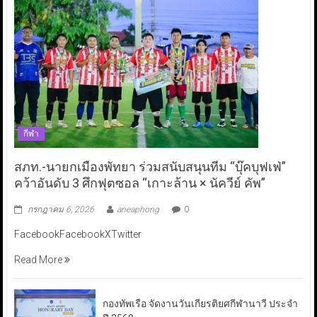
กีฬา
สภท.-นายกเมืองพัทยา ร่วมสนับสนุนทีม “บุ๊คบุฟเฟ่”
คว้าอันดับ 3 ศึกฟุตซอล “เกาะล้าน × นัควีย์ คัพ”
กรกฎาคม 6, 2026
aneaphong
0
FacebookFacebookXTwitter
Read More
กองทัพเรือ จัดงานวันเกียรติยศกีฬานาวี ประจำ