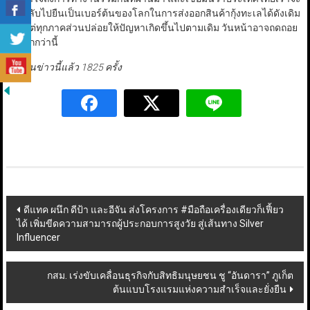
ต้องกลับไปยืนเป็นเบอร์ต้นของโลกในการส่งออกสินค้ากุ้งทะเลได้ดังเดิม
หากแต่ทุกภาคส่วนปล่อยให้ปัญหาเกิดขึ้นไปตามเดิม วันหน้าอาจถดถอย
ไปมากกว่านี้
มีผู้อ่านข่าวนี้แล้ว 1825 ครั้ง
Post
ดีแทค ผนึก ดีป้า และอีจัน ส่งโครงการ #มือถือเครื่องเดียวก็เฟี้ยว
ได้ เพิ่มขีดความสามารถผู้ประกอบการสูงวัย สู่เส้นทาง Silver
navigation
Influencer
กสม. เร่งขับเคลื่อนธุรกิจกับสิทธิมนุษยชน ชู “อันดารา” ภูเก็ต
ต้นแบบโรงแรมแห่งความสำเร็จและยั่งยืน