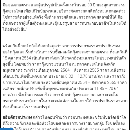
มือของเกษตรกรและผู้แปรรูปเป็นครั้งแรกในรอบ 30 ปี ของอุตสาหกรรม
กุ้งทะเลไทย เพื่อแก้ไขปัญหาและบริหารจัดการผลผลิตกุ้งทะเลตลอดห่วง
โซ่การผลิตอย่างแท้จริง ทั้งด้านการผลิตและการตลาด ผลลัพธ์ที่ได้ คือ
ทั้งเกษตรกรผู้เลี้ยงกุ้งทะเลและผู้แปรรูปสามารถประกอบอาชีพในห่วงโซ่
ได้อย่างยั่งยืน”
พร้อมกันนี้ บอร์ดกุ้งได้เผยข้อมูลว่า จากการประกาศราคาประกันของ
บอร์ดกุ้งและเริ่มดำเนินการรับซื้อผลผลิตกุ้งทะเลจากเกษตรกร ตั้งแต่วันที่
15 ตุลาคม 2564 เป็นต้นมา ส่งผลให้ราคากุ้งทะเลภายในประเทศปรับตัว
สูงขึ้น โดยพบว่า ราคากุ้งขาวแวนนาไม ณ ตลาดทะเลไทย จังหวัด
สมุทรสาคร ระหว่างเดือนตุลาคม 2564 – สิงหาคม 2565 ราคาเฉลี่ยราย
เดือนปรับเพิ่มขึ้นทุกขนาด ประมาณ 6.32 – 12.70 บาท/กก. และราคากุ้ง
ขาวแวนนาไมปากบ่อ ระหว่างเดือนตุลาคม 2564 – สิงหาคม 2565 ราคา
เฉลี่ยรายเดือนปรับเพิ่มขึ้นทุกขนาดเช่นกัน ประมาณ 11.85 – 20.64
บาท/กก. ซึ่งเป็นการตอกย้ำว่าการนำเข้ากุ้งทะเลจากต่างประเทศไม่
กระทบกับราคากุ้งภายในประเทศแต่อย่างใด ภายใต้การประกันราคาจาก
ห้องเย็นและโรงงานแปรรูป
อธิบดีกรมประมง
กล่าวในตอนท้ายว่า กรมประมงและชริมพ์บอร์ดเข้าใจ
ดีถึงความกังวลและข้อห่วงใยของเกษตรกรบางรายบางกลุ่ม จึงขอชี้แจง
ให้เข้าใจถึงการทำงานร่วมกันที่ผ่านมา และเชื่อมั่นว่าประเทศไทยเราจะ