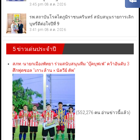
3:45 pm
08 ส.ค. 2026
รพ.สถาบันโรคไตภูมิราชนครินทร์ สนับสนุนรายการเลิก
บุหรี่ดีต่อใจปีที่ 9
3:41 pm
08 ส.ค. 2026
5 ข่าวเด่นประจำปี
สภท.-นายกเมืองพัทยา ร่วมสนับสนุนทีม “บุ๊คบุฟเฟ่” คว้าอันดับ 3
ศึกฟุตซอล “เกาะล้าน × นัควีย์ คัพ”
(552,276 คน อ่านข่าวนี้แล้ว)