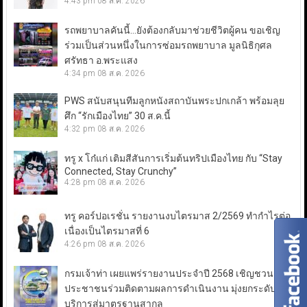
4:43 pm
08 ส.ค. 2026
รถพยาบาลคันนี้…ยังต้องกลับมาช่วยชีวิตผู้คน ขอเชิญ
ร่วมเป็นส่วนหนึ่งในการซ่อมรถพยาบาล มูลนิธิกุศล
ศรัทธา อ.พระแสง
4:34 pm
08 ส.ค. 2026
PWS สนับสนุนทีมลูกหนังสถาบันพระปกเกล้า พร้อมลุย
ศึก “รักเมืองไทย” 30 ส.ค.นี้
4:32 pm
08 ส.ค. 2026
ทรู x โก๋แก่ เติมสีสันการเริ่มต้นทริปเมืองไทย กับ “Stay
Connected, Stay Crunchy”
4:28 pm
08 ส.ค. 2026
ทรู คอร์ปอเรชั่น รายงานงบไตรมาส 2/2569 ทำกำไรต่อ
เนื่องเป็นไตรมาสที่ 6
4:26 pm
08 ส.ค. 2026
กรมเจ้าท่า เผยแพร่รายงานประจำปี 2568 เชิญชวน
ประชาชนร่วมติดตามผลการดำเนินงาน มุ่งยกระดับการ
บริการสู่มาตรฐานสากล