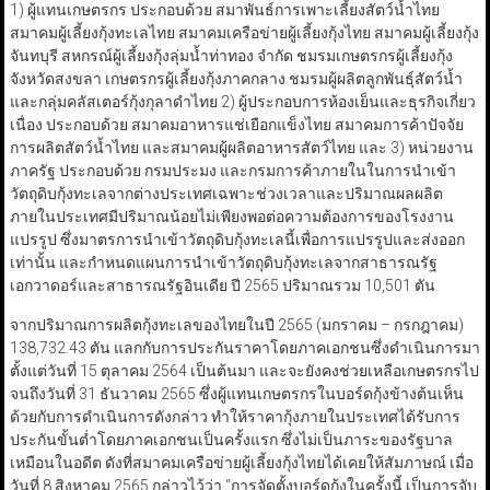
1) ผู้แทนเกษตรกร ประกอบด้วย สมาพันธ์การเพาะเลี้ยงสัตว์น้ำไทย
สมาคมผู้เลี้ยงกุ้งทะเลไทย สมาคมเครือข่ายผู้เลี้ยงกุ้งไทย สมาคมผู้เลี้ยงกุ้ง
จันทบุรี สหกรณ์ผู้เลี้ยงกุ้งลุ่มน้ำท่าทอง จำกัด ชมรมเกษตรกรผู้เลี้ยงกุ้ง
จังหวัดสงขลา เกษตรกรผู้เลี้ยงกุ้งภาคกลาง ชมรมผู้ผลิตลูกพันธุ์สัตว์น้ำ
และกลุ่มคลัสเตอร์กุ้งกุลาดำไทย 2) ผู้ประกอบการห้องเย็นและธุรกิจเกี่ยว
เนื่อง ประกอบด้วย สมาคมอาหารแช่เยือกแข็งไทย สมาคมการค้าปัจจัย
การผลิตสัตว์น้ำไทย และสมาคมผู้ผลิตอาหารสัตว์ไทย และ 3) หน่วยงาน
ภาครัฐ ประกอบด้วย กรมประมง และกรมการค้าภายในในการนำเข้า
วัตถุดิบกุ้งทะเลจากต่างประเทศเฉพาะช่วงเวลาและปริมาณผลผลิต
ภายในประเทศมีปริมาณน้อยไม่เพียงพอต่อความต้องการของโรงงาน
แปรรูป ซึ่งมาตรการนำเข้าวัตถุดิบกุ้งทะเลนี้เพื่อการแปรรูปและส่งออก
เท่านั้น และกำหนดแผนการนำเข้าวัตถุดิบกุ้งทะเลจากสาธารณรัฐ
เอกวาดอร์และสาธารณรัฐอินเดีย ปี 2565 ปริมาณรวม 10,501 ตัน
จากปริมาณการผลิตกุ้งทะเลของไทยในปี 2565 (มกราคม – กรกฎาคม)
138,732.43 ตัน แลกกับการประกันราคาโดยภาคเอกชนซึ่งดำเนินการมา
ตั้งแต่วันที่ 15 ตุลาคม 2564 เป็นต้นมา และจะยังคงช่วยเหลือเกษตรกรไป
จนถึงวันที่ 31 ธันวาคม 2565 ซึ่งผู้แทนเกษตรกรในบอร์ดกุ้งข้างต้นเห็น
ด้วยกับการดำเนินการดังกล่าว ทำให้ราคากุ้งภายในประเทศได้รับการ
ประกันขั้นต่ำโดยภาคเอกชนเป็นครั้งแรก ซึ่งไม่เป็นภาระของรัฐบาล
เหมือนในอดีต ดังที่สมาคมเครือข่ายผู้เลี้ยงกุ้งไทยได้เคยให้สัมภาษณ์ เมื่อ
วันที่ 8 สิงหาคม 2565 กล่าวไว้ว่า “การจัดตั้งบอร์ดกุ้งในครั้งนี้ เป็นการจับ