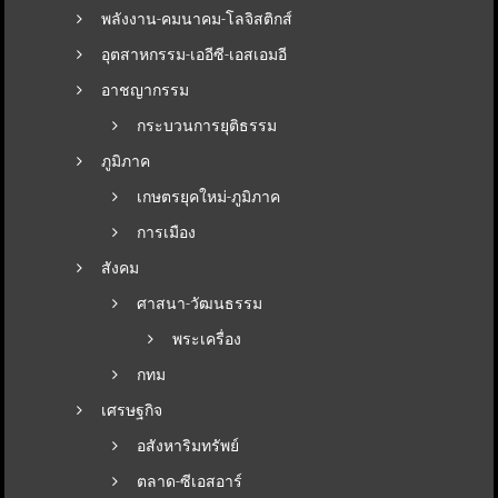
พลังงาน-คมนาคม-โลจิสติกส์
อุตสาหกรรม-เออีซี-เอสเอมอี
อาชญากรรม
กระบวนการยุติธรรม
ภูมิภาค
เกษตรยุคใหม่-ภูมิภาค
การเมือง
สังคม
ศาสนา-วัฒนธรรม
พระเครื่อง
กทม
เศรษฐกิจ
อสังหาริมทรัพย์
ตลาด-ซีเอสอาร์