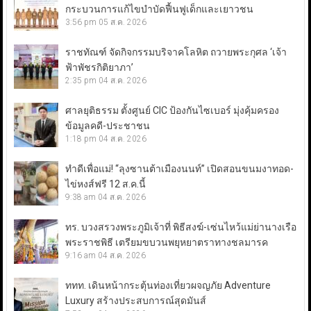
กระบวนการแก้ไขบำบัดฟื้นฟูเด็กและเยาวชน
3:56 pm
05 ส.ค. 2026
ราชทัณฑ์ จัดกิจกรรมบริจาคโลหิต ถวายพระกุศล ‘เจ้า
ฟ้าพัชรกิติยาภา’
2:35 pm
04 ส.ค. 2026
ศาลยุติธรรม ตั้งศูนย์ CIC ป้องกันไซเบอร์ มุ่งคุ้มครอง
ข้อมูลคดี-ประชาชน
1:18 pm
04 ส.ค. 2026
ทำดีเพื่อแม่! “ลุงซานต้าเมืองนนท์” เปิดสอนขนมงาทอด-
ไข่หงส์ฟรี 12 ส.ค.นี้
9:38 am
04 ส.ค. 2026
ทร. บวงสรวงพระภูมิเจ้าที่ พิธีสงฆ์-เซ่นไหว้แม่ย่านางเรือ
พระราชพิธี เตรียมขบวนพยุหยาตราทางชลมารค
9:16 am
04 ส.ค. 2026
ททท. เดินหน้ากระตุ้นท่องเที่ยวผจญภัย Adventure
Luxury สร้างประสบการณ์สุดมันส์