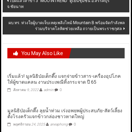
เปิดแล้วสาขา 3 “MOO INTREND” ตู้เย็นชุมชน อ.สรรคบุรี
จ.ชัยนาท
navigation
ผบ.ทร. ห่วงใยผู้บาดเจ็บเหตุเพลิงไหม้ Mountain B พร้อมจัดกำลังพล
ร่วมบริจาคโลหิตช่วยเหลือ ถวายเป็นพระราชกุศล
You May Also Like
เริ่มแล้ว! มูลนิธิป่อเต็กตึ๊ง แจกจ่ายข้าวสาร-เครื่องอุปโภค
ให้ผู้ขาดแคลน งานประเพณีทิ้งกระจาด ปี 65
สิงหาคม 9, 2022
admin
0
มูลนิธิป่อเต็กตึ๊ง ลุยน้ำท่วม เร่งอพยพผู้ประสบภัย-สัตว์เลี้ยง
ตั้งโรงครัวแจกข้าวกล่องชาวหาดใหญ่
พฤศจิกายน 24, 2025
aneaphong
0