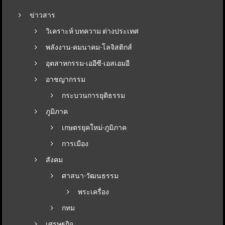
ข่าวสาร
วิเคราะห์ บทความ ต่างประเทศ
พลังงาน-คมนาคม-โลจิสติกส์
อุตสาหกรรม-เออีซี-เอสเอมอี
อาชญากรรม
กระบวนการยุติธรรม
ภูมิภาค
เกษตรยุคใหม่-ภูมิภาค
การเมือง
สังคม
ศาสนา-วัฒนธรรม
พระเครื่อง
กทม
เศรษฐกิจ