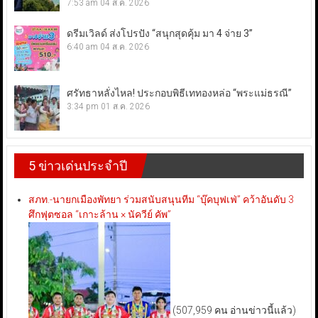
7:53 am
04 ส.ค. 2026
ดรีมเวิลด์ ส่งโปรปัง “สนุกสุดคุ้ม มา 4 จ่าย 3”
6:40 am
04 ส.ค. 2026
ศรัทธาหลั่งไหล! ประกอบพิธีเททองหล่อ “พระแม่ธรณี”
3:34 pm
01 ส.ค. 2026
5 ข่าวเด่นประจำปี
สภท.-นายกเมืองพัทยา ร่วมสนับสนุนทีม “บุ๊คบุฟเฟ่” คว้าอันดับ 3
ศึกฟุตซอล “เกาะล้าน × นัควีย์ คัพ”
(507,959 คน อ่านข่าวนี้แล้ว)