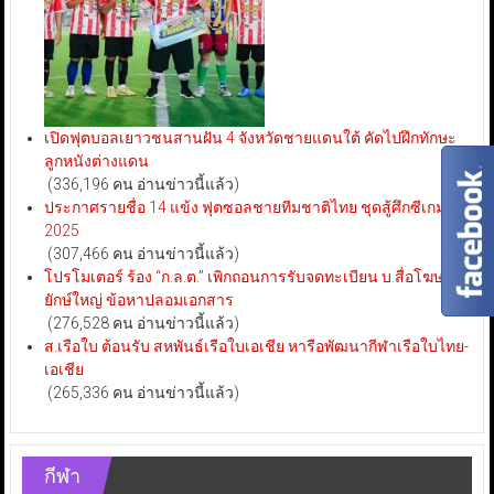
เปิดฟุตบอลเยาวชนสานฝัน 4 จังหวัดชายแดนใต้ คัดไปฝึกทักษะ
ลูกหนังต่างแดน
(336,196 คน อ่านข่าวนี้แล้ว)
ประกาศรายชื่อ 14 แข้ง ฟุตซอลชายทีมชาติไทย ชุดสู้ศึกซีเกมส์
2025
(307,466 คน อ่านข่าวนี้แล้ว)
โปรโมเตอร์ ร้อง “ก.ล.ต.” เพิกถอนการรับจดทะเบียน บ.สื่อโฆษณา
ยักษ์ใหญ่ ข้อหาปลอมเอกสาร
(276,528 คน อ่านข่าวนี้แล้ว)
ส.เรือใบ ต้อนรับ สหพันธ์เรือใบเอเชีย หารือพัฒนากีฬาเรือใบไทย-
เอเชีย
(265,336 คน อ่านข่าวนี้แล้ว)
กีฬา