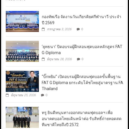
กองทัพเรือ จัดงานวันเกียรติยศกีฬานาวี ประจำ
ปี 2569
กรกฎาคม 3, 2026
0
‘ยุทธนา’ ปิดอบรมผู้ฝึกสอนฟุตบอลหลักสูตร FAT
G-Diploma
มิถุนายน 28, 2026
0
“บิ๊กหยิม” เปิดอบรมผู้ฝึกสอนฟุตบอลขั้นพื้นฐาน
FAT G Diploma ยกระดับโค้ชไทยสู่มาตรฐาน FA
Thailand
มิถุนายน 25, 2026
0
ทรู ยินดีหนุนทางออกสมาคมฟุตบอลฯ เพื่อ
อนาคตบอลไทยเดินหน้าต่อ รับสิทธิ์ถ่ายทอดสด
ทีมชาติไทยถึงปี 2572