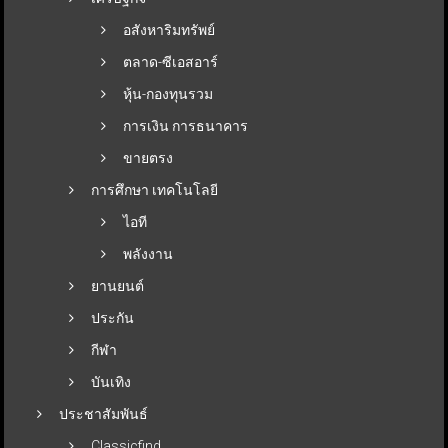
อสังหาริมทรัพย์
ตลาด-ซีเอสอาร์
หุ้น-กองทุนรวม
การเงิน การธนาคาร
ขายตรง
การศึกษา เทคโนโลยี
ไอที
พลังงาน
ยานยนต์
ประกัน
กีฬา
บันเทิง
ประชาสัมพันธ์
Classicfind