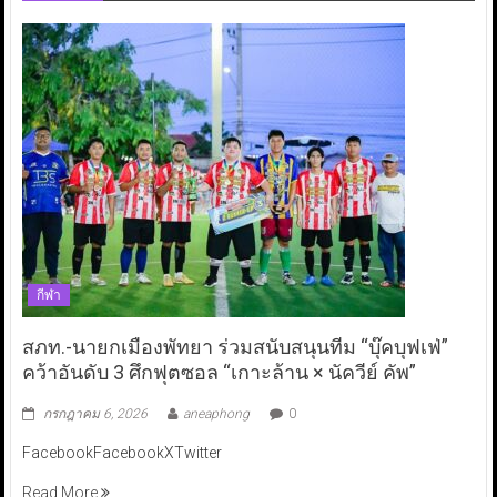
กีฬา
สภท.-นายกเมืองพัทยา ร่วมสนับสนุนทีม “บุ๊คบุฟเฟ่”
คว้าอันดับ 3 ศึกฟุตซอล “เกาะล้าน × นัควีย์ คัพ”
กรกฎาคม 6, 2026
aneaphong
0
FacebookFacebookXTwitter
Read More