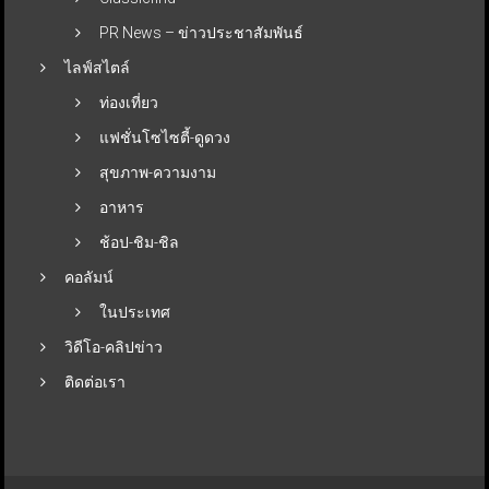
PR News – ข่าวประชาสัมพันธ์
ไลฟ์สไตล์
ท่องเที่ยว
แฟชั่นโซไซตี้-ดูดวง
สุขภาพ-ความงาม
อาหาร
ช้อป-ชิม-ชิล
คอลัมน์
ในประเทศ
วิดีโอ-คลิปข่าว
ติดต่อเรา