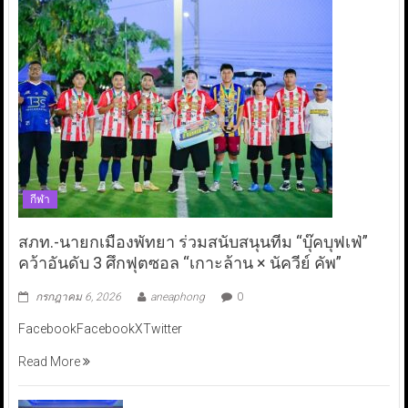
กีฬา
สภท.-นายกเมืองพัทยา ร่วมสนับสนุนทีม “บุ๊คบุฟเฟ่”
คว้าอันดับ 3 ศึกฟุตซอล “เกาะล้าน × นัควีย์ คัพ”
กรกฎาคม 6, 2026
aneaphong
0
FacebookFacebookXTwitter
Read More