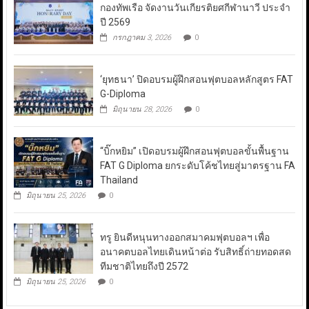
กองทัพเรือ จัดงานวันเกียรติยศกีฬานาวี ประจำ
ปี 2569
กรกฎาคม 3, 2026
0
‘ยุทธนา’ ปิดอบรมผู้ฝึกสอนฟุตบอลหลักสูตร FAT
G-Diploma
มิถุนายน 28, 2026
0
“บิ๊กหยิม” เปิดอบรมผู้ฝึกสอนฟุตบอลขั้นพื้นฐาน
FAT G Diploma ยกระดับโค้ชไทยสู่มาตรฐาน FA
Thailand
มิถุนายน 25, 2026
0
ทรู ยินดีหนุนทางออกสมาคมฟุตบอลฯ เพื่อ
อนาคตบอลไทยเดินหน้าต่อ รับสิทธิ์ถ่ายทอดสด
ทีมชาติไทยถึงปี 2572
มิถุนายน 25, 2026
0