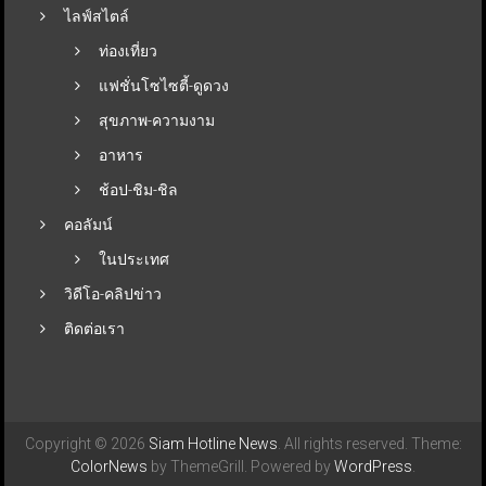
ไลฟ์สไตล์
ท่องเที่ยว
แฟชั่นโซไซตี้-ดูดวง
สุขภาพ-ความงาม
อาหาร
ช้อป-ชิม-ชิล
คอลัมน์
ในประเทศ
วิดีโอ-คลิปข่าว
ติดต่อเรา
Copyright © 2026
Siam Hotline News
. All rights reserved. Theme:
ColorNews
by ThemeGrill. Powered by
WordPress
.