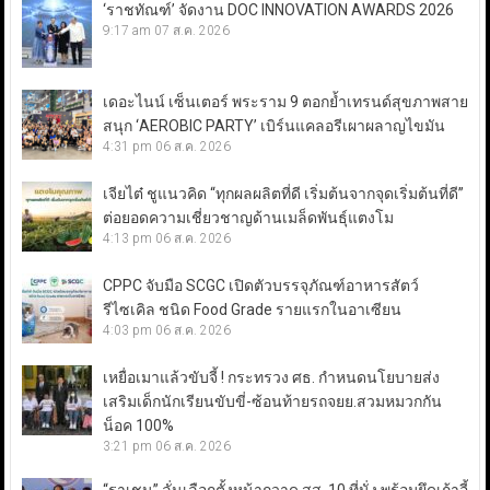
‘ราชทัณฑ์’ จัดงาน DOC INNOVATION AWARDS 2026
9:17 am
07 ส.ค. 2026
เดอะไนน์ เซ็นเตอร์ พระราม 9 ตอกย้ำเทรนด์สุขภาพสาย
สนุก ‘AEROBIC PARTY’ เบิร์นแคลอรีเผาผลาญไขมัน
4:31 pm
06 ส.ค. 2026
เจียไต๋ ชูแนวคิด “ทุกผลผลิตที่ดี เริ่มต้นจากจุดเริ่มต้นที่ดี”
ต่อยอดความเชี่ยวชาญด้านเมล็ดพันธุ์แตงโม
4:13 pm
06 ส.ค. 2026
CPPC จับมือ SCGC เปิดตัวบรรจุภัณฑ์อาหารสัตว์
รีไซเคิล ชนิด Food Grade รายแรกในอาเซียน
4:03 pm
06 ส.ค. 2026
เหยื่อเมาแล้วขับจี้ ! กระทรวง ศธ. กำหนดนโยบายส่ง
เสริมเด็กนักเรียนขับขี่-ซ้อนท้ายรถจยย.สวมหมวกกัน
น็อค 100%
3:21 pm
06 ส.ค. 2026