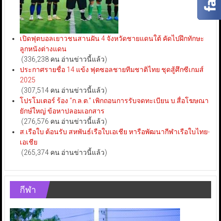
เปิดฟุตบอลเยาวชนสานฝัน 4 จังหวัดชายแดนใต้ คัดไปฝึกทักษะ
ลูกหนังต่างแดน
(336,238 คน อ่านข่าวนี้แล้ว)
ประกาศรายชื่อ 14 แข้ง ฟุตซอลชายทีมชาติไทย ชุดสู้ศึกซีเกมส์
2025
(307,514 คน อ่านข่าวนี้แล้ว)
โปรโมเตอร์ ร้อง “ก.ล.ต.” เพิกถอนการรับจดทะเบียน บ.สื่อโฆษณา
ยักษ์ใหญ่ ข้อหาปลอมเอกสาร
(276,576 คน อ่านข่าวนี้แล้ว)
ส.เรือใบ ต้อนรับ สหพันธ์เรือใบเอเชีย หารือพัฒนากีฬาเรือใบไทย-
เอเชีย
(265,374 คน อ่านข่าวนี้แล้ว)
กีฬา