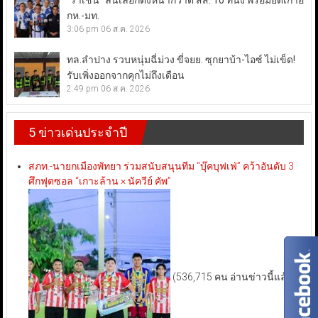
“ราเชน” ลั่นเลือกตั้งหน้ากวาด สส. 10 ที่นั่ง พร้อมยึดเก้าอี้
กห.-มท.
3:06 pm
06 ส.ค. 2026
ทล.ลำปาง รวบหนุ่มฉี่ม่วง ขี่จยย. ซุกยาบ้า-ไอซ์ ไม่เข็ด!
รับเพิ่งออกจากคุกไม่ถึงเดือน
2:49 pm
06 ส.ค. 2026
5 ข่าวเด่นประจำปี
สภท.-นายกเมืองพัทยา ร่วมสนับสนุนทีม “บุ๊คบุฟเฟ่” คว้าอันดับ 3
ศึกฟุตซอล “เกาะล้าน × นัควีย์ คัพ”
(536,715 คน อ่านข่าวนี้แล้ว)