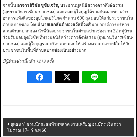
จากนั้น
อาจารย์วิชัย ชูชัยเจริญ
ประธานมูลนิธิสว่างดาวดึงษ์ธรรม
(อุทยานวิหารเซียน-ปากช่อง) และคณะผู้ใจบุญได้ร่วมกันมอบข้าวสาร
อาหารแห้งสิ่งของอุปโภคบริโภค จำนวน 600 ถุง มอบให้แก่ประชาชนใน
ตำบลปากช่อง โดยมี
นายเสกสันต์ ทองสวัสดิ์วงศ์
นายกองค์การบริหาร
ส่วนตำบลปากช่อง นำพี่น้องประชาชนในตำบลปากช่องรวม 22 หมู่บ้าน
ร่วมรับมอบถุงยังชีพ ที่ทางมูลนิธิสว่างดาวดึงษ์ธรรม (อุทยานวิหารเซียน-
ปากช่อง) และผู้ใจบุญร่วมบริจาคมามอบให้ สร้างความปลาบปลื้มให้กับ
ประชาชนในพื้นที่ตำบลปากช่องเป็นอย่างมาก
มีผู้อ่านข่าวนี้แล้ว 1213 ครั้ง
Post
ยุทธนา” ชวนนักสะสมห้ามพลาด งานเหรียญ ธนบัตร เงินตรา
โบราณ 17-19 ก.พ.66
navigation