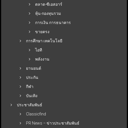
ตลาด-ซีเอสอาร์
หุ้น-กองทุนรวม
การเงิน การธนาคาร
ขายตรง
การศึกษา เทคโนโลยี
ไอที
พลังงาน
ยานยนต์
ประกัน
กีฬา
บันเทิง
ประชาสัมพันธ์
Classicfind
PR News – ข่าวประชาสัมพันธ์