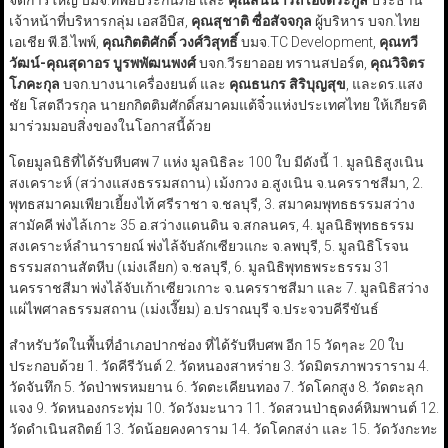
จัดการใหญ่ บมจ.ทิพยประกันภัย และ
คุณสินีนารถ เองตระกูล
ประธาน
เจ้าหน้าที่บริหารกลุ่ม เอสอีบิส,
คุณสุชาติ ซื่อสัจจกุล
ผู้บริหาร บจก.ไทย
เอเชีย พี.อี.ไพพ์,
คุณกิตติศักดิ์ วงศ์วิสุทธิ์
บมจ.TC Development,
คุณทวี
วัฒน์-คุณสุดาอร บูรพพัฒนพงศ์
บจก.วีรยาออย ทรานสปอร์ต,
คุณวิจิตร
โภคะกุล
บจก.บางนาเครื่องยนต์ และ
คุณธนกร สิริบุญสุข
, และดร.แสง
ชัย โสตถีวรกุล นายกกิตติมศักดิ์สมาคมแต้จิ๋วแห่งประเทศไทย ให้เกียรติ
มาร่วมมอบสิ่งของในโอกาสนี้ด้วย
โดยมูลนิธิที่ได้รับหีบศพ 7 แห่ง มูลนิธิละ 100 ใบ มีดังนี้ 1. มูลนิธิสูงเนิน
สงเคราะห์ (สว่างแสงธรรมสถาน) เม้งกวง อ.สูงเนิน
จ.นครราชสีมา, 2.
พุทธสมาคมเพียวเยี้ยงไท้ ศรีราชา จ.ชลบุรี, 3. สมาคมพุทธธรรมสว่าง
สามัคคี พ่งไล้เกาะ 35 อ.สว่างแดนดิน จ.สกลนคร, 4. มูลนิธิพุทธธรรม
สงเคราะห์ลำนารายณ์ พ่งไล้จับลักเซียวแกะ จ.ลพบุรี, 5. มูลนิธิโรจน
ธรรมสถานสัตหีบ (เม่งเลียก) จ.ชลบุรี, 6. มูลนิธิพุทธพระธรรม 31
นครราชสีมา พ่งไล้จับเก้าเซียวเกาะ จ.นครราชสีมา และ 7. มูลนิธิสว่าง
แผ่ไพศาลธรรมสถาน (เม่งเงี๊ยม) อ.ปราณบุรี จ.ประจวบคีรีขันธ์
สำหรับวัดในพื้นที่อำเภอปากช่อง ที่ได้รับหีบศพ อีก 15 วัดๆละ 20 ใบ
ประกอบด้วย 1. วัดคีรีวันต์ 2. วัดหนองสาหร่าย 3. วัดมิตรภาพวราราม 4.
วัดจันทึก 5. วัดป่าพรหมยาน 6. วัดตะเคียนทอง 7. วัดโคกสูง 8. วัดตะลุก
แจง 9. วัดหนองกระทุ่ม 10. วัดวังมะนาว 11. วัดสวนป่าธุดงค์หิมพานต์ 12.
วัดดำเนินสถิตย์ 13. วัดน้อยคงคาราม 14. วัดโคกสง่า และ 15. วัดวังกะทะ