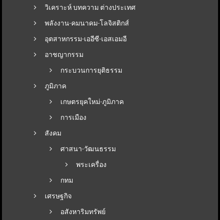
วิเคราะห์ บทความ ต่างประเทศ
พลังงาน-คมนาคม-โลจิสติกส์
อุตสาหกรรม-เออีซี-เอสเอมอี
อาชญากรรม
กระบวนการยุติธรรม
ภูมิภาค
เกษตรยุคใหม่-ภูมิภาค
การเมือง
สังคม
ศาสนา-วัฒนธรรม
พระเครื่อง
กทม
เศรษฐกิจ
อสังหาริมทรัพย์