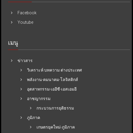
Facebook
Youtube
เมนู
ข่าวสาร
วิเคราะห์ บทความ ต่างประเทศ
พลังงาน-คมนาคม-โลจิสติกส์
อุตสาหกรรม-เออีซี-เอสเอมอี
อาชญากรรม
กระบวนการยุติธรรม
ภูมิภาค
เกษตรยุคใหม่-ภูมิภาค