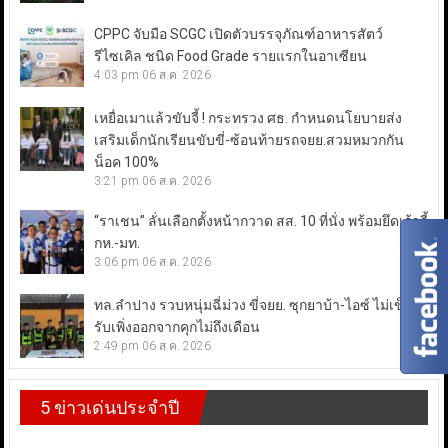
CPPC จับมือ SCGC เปิดตัวบรรจุภัณฑ์อาหารสัตว์
รีไซเคิล ชนิด Food Grade รายแรกในอาเซียน
4:03 pm
06 ส.ค. 2026
เหยื่อเมาแล้วขับจี้ ! กระทรวง ศธ. กำหนดนโยบายส่ง
เสริมเด็กนักเรียนขับขี่-ซ้อนท้ายรถจยย.สวมหมวกกัน
น็อค 100%
3:21 pm
06 ส.ค. 2026
“ราเชน” ลั่นเลือกตั้งหน้ากวาด สส. 10 ที่นั่ง พร้อมยึดเก้าอี้
กห.-มท.
3:06 pm
06 ส.ค. 2026
ทล.ลำปาง รวบหนุ่มฉี่ม่วง ขี่จยย. ซุกยาบ้า-ไอซ์ ไม่เข็ด!
รับเพิ่งออกจากคุกไม่ถึงเดือน
2:49 pm
06 ส.ค. 2026
5 ข่าวเด่นประจำปี