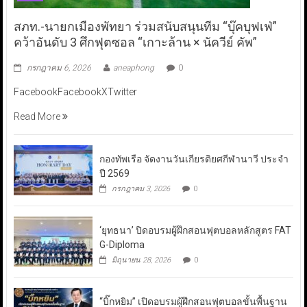
สภท.-นายกเมืองพัทยา ร่วมสนับสนุนทีม “บุ๊คบุฟเฟ่”
คว้าอันดับ 3 ศึกฟุตซอล “เกาะล้าน × นัควีย์ คัพ”
กรกฎาคม 6, 2026
aneaphong
0
FacebookFacebookXTwitter
Read More
กองทัพเรือ จัดงานวันเกียรติยศกีฬานาวี ประจำ
ปี 2569
กรกฎาคม 3, 2026
0
‘ยุทธนา’ ปิดอบรมผู้ฝึกสอนฟุตบอลหลักสูตร FAT
G-Diploma
มิถุนายน 28, 2026
0
“บิ๊กหยิม” เปิดอบรมผู้ฝึกสอนฟุตบอลขั้นพื้นฐาน