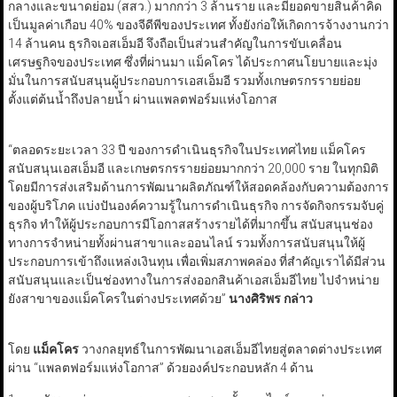
กลางและขนาดย่อม (สสว.) มากกว่า 3 ล้านราย และมียอดขายสินค้าคิด
เป็นมูลค่าเกือบ 40% ของจีดีพีของประเทศ ทั้งยังก่อให้เกิดการจ้างงานกว่า
14 ล้านคน ธุรกิจเอสเอ็มอี จึงถือเป็นส่วนสำคัญในการขับเคลื่อน
เศรษฐกิจของประเทศ ซึ่งที่ผ่านมา แม็คโคร ได้ประกาศนโยบายและมุ่ง
มั่นในการสนับสนุนผู้ประกอบการเอสเอ็มอี รวมทั้งเกษตรกรรายย่อย
ตั้งแต่ต้นน้ำถึงปลายน้ำ ผ่านแพลตฟอร์มแห่งโอกาส
“ตลอดระยะเวลา 33 ปี ของการดำเนินธุรกิจในประเทศไทย แม็คโคร
สนับสนุนเอสเอ็มอี และเกษตรกรรายย่อยมากกว่า 20,000 ราย ในทุกมิติ
โดยมีการส่งเสริมด้านการพัฒนาผลิตภัณฑ์ให้สอดคล้องกับความต้องการ
ของผู้บริโภค แบ่งปันองค์ความรู้ในการดำเนินธุรกิจ การจัดกิจกรรมจับคู่
ธุรกิจ ทำให้ผู้ประกอบการมีโอกาสสร้างรายได้ที่มากขึ้น สนับสนุนช่อง
ทางการจำหน่ายทั้งผ่านสาขาและออนไลน์ รวมทั้งการสนับสนุนให้ผู้
ประกอบการเข้าถึงแหล่งเงินทุน เพื่อเพิ่มสภาพคล่อง ที่สำคัญเราได้มีส่วน
สนับสนุนและเป็นช่องทางในการส่งออกสินค้าเอสเอ็มอีไทย ไปจำหน่าย
ยังสาขาของแม็คโครในต่างประเทศด้วย”
นางศิริพร กล่าว
โดย
แม็คโคร
วางกลยุทธ์ในการพัฒนาเอสเอ็มอีไทยสู่ตลาดต่างประเทศ
ผ่าน “แพลตฟอร์มแห่งโอกาส” ด้วยองค์ประกอบหลัก 4 ด้าน