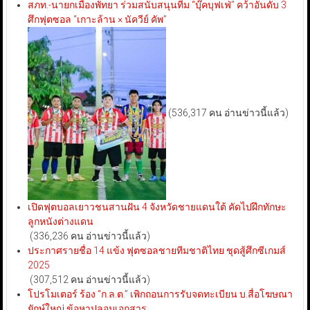
สภท.-นายกเมืองพัทยา ร่วมสนับสนุนทีม “บุ๊คบุฟเฟ่” คว้าอันดับ 3
ศึกฟุตซอล “เกาะล้าน × นัควีย์ คัพ”
(536,317 คน อ่านข่าวนี้แล้ว)
เปิดฟุตบอลเยาวชนสานฝัน 4 จังหวัดชายแดนใต้ คัดไปฝึกทักษะ
ลูกหนังต่างแดน
(336,236 คน อ่านข่าวนี้แล้ว)
ประกาศรายชื่อ 14 แข้ง ฟุตซอลชายทีมชาติไทย ชุดสู้ศึกซีเกมส์
2025
(307,512 คน อ่านข่าวนี้แล้ว)
โปรโมเตอร์ ร้อง “ก.ล.ต.” เพิกถอนการรับจดทะเบียน บ.สื่อโฆษณา
ยักษ์ใหญ่ ข้อหาปลอมเอกสาร