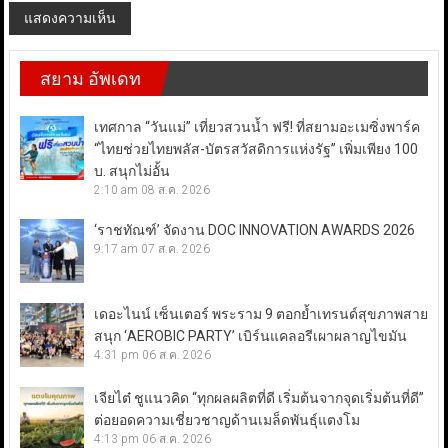
สยาม อัพเดท
เทศกาล “วันแม่” เที่ยวสวนน้ำ ฟรี! ที่สยามอะเมซิ่งพาร์ค
“ไทยช่วยไทยพลัส-บัตรสวัสดิการแห่งรัฐ” เพิ่มเพียง 100
บ. สนุกไม่อั้น
2:10 am
08 ส.ค. 2026
‘ราชทัณฑ์’ จัดงาน DOC INNOVATION AWARDS 2026
9:17 am
07 ส.ค. 2026
เดอะไนน์ เซ็นเตอร์ พระราม 9 ตอกย้ำเทรนด์สุขภาพสาย
สนุก ‘AEROBIC PARTY’ เบิร์นแคลอรีเผาผลาญไขมัน
4:31 pm
06 ส.ค. 2026
เจียไต๋ ชูแนวคิด “ทุกผลผลิตที่ดี เริ่มต้นจากจุดเริ่มต้นที่ดี”
ต่อยอดความเชี่ยวชาญด้านเมล็ดพันธุ์แตงโม
4:13 pm
06 ส.ค. 2026