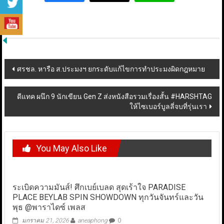
Post
ศรชล. หารือ ส.ประมงฯ ยกระดับแก้ไขการทำประมงผิดกฎหมาย
navigation
ดีแทค ผนึก 9 นักเขียน Gen Z ส่งหนังสือรวมเรื่องสั้น #HARSHTAG
ให้ไซเบอร์บูลลี่จบที่รุ่นเรา
You May Also Like
ระเบิดความมันส์! ศึกเบย์เบลด สุดเร้าใจ PARADISE
PLACE BEYLAB SPIN SHOWDOWN ทุกวันจันทร์และวัน
พุธ @พาราไดซ์ เพลส
มกราคม 21, 2026
aneaphong
0