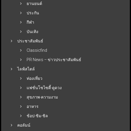
ยานยนต์
ประกัน
กีฬา
บันเทิง
ประชาสัมพันธ์
Classicfind
PR News – ข่าวประชาสัมพันธ์
ไลฟ์สไตล์
ท่องเที่ยว
แฟชั่นโซไซตี้-ดูดวง
สุขภาพ-ความงาม
อาหาร
ช้อป-ชิม-ชิล
คอลัมน์