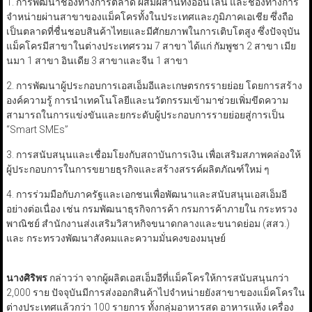
1. การพัฒนาช่องทางการตลาด ผสมผสานทั้งออนไลน์ และช่องทางการ
จำหน่ายผ่านสาขาของแม็คโครทั้งในประเทศและภูมิภาคเอเชีย ซึ่งถือ
เป็นตลาดที่ชื่นชอบสินค้าไทยและมีศักยภาพในการเติบโตสูง ซึ่งปัจจุบัน
แม็คโครมีสาขาในต่างประเทศรวม 7 สาขา ได้แก่ กัมพูชา 2 สาขา เมีย
นมา 1 สาขา อินเดีย 3 สาขาและจีน 1 สาขา
2. การพัฒนาผู้ประกอบการเอสเอ็มอีและเกษตรกรรายย่อย โดยการสร้าง
องค์ความรู้ การนำเทคโนโลยีและนวัตกรรมเข้ามาช่วยเพิ่มขีดความ
สามารถในการแข่งขันและยกระดับผู้ประกอบการรายย่อยสู่การเป็น
“Smart SMEs”
3. การสนับสนุนและเชื่อมโยงกับสถาบันการเงิน เพื่อเสริมสภาพคล่องให้
ผู้ประกอบการในการขยายธุรกิจและสร้างสรรค์ผลิตภัณฑ์ใหม่ ๆ
4. การร่วมมือกับภาครัฐและเอกชนเพื่อพัฒนาและสนับสนุนเอสเอ็มอี
อย่างต่อเนื่อง เช่น กรมพัฒนาธุรกิจการค้า กรมการค้าภายใน กระทรวง
พาณิชย์ สำนักงานส่งเสริมวิสาหกิจขนาดกลางและขนาดย่อม (สสว.)
และ กระทรวงพัฒนาสังคมและความมั่นคงของมนุษย์
นางศิริพร
กล่าวว่า จากผู้ผลิตเอสเอ็มอีที่แม็คโครให้การสนับสนุนกว่า
2,000 ราย ปัจจุบันมีการส่งออกสินค้าไปจำหน่ายยังสาขาของแม็คโครใน
ต่างประเทศแล้วกว่า 100 รายการ ทั้งกลุ่มอาหารสด อาหารแห้ง เครื่อง