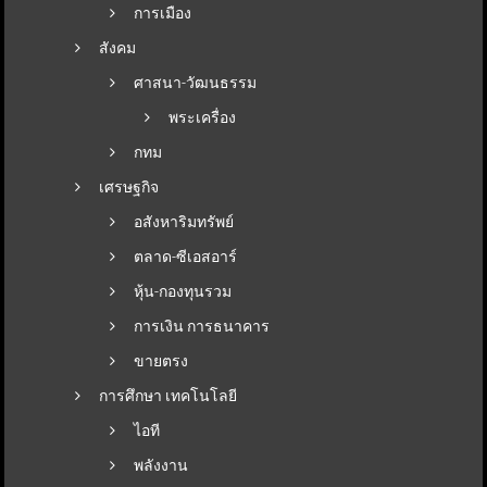
การเมือง
สังคม
ศาสนา-วัฒนธรรม
พระเครื่อง
กทม
เศรษฐกิจ
อสังหาริมทรัพย์
ตลาด-ซีเอสอาร์
หุ้น-กองทุนรวม
การเงิน การธนาคาร
ขายตรง
การศึกษา เทคโนโลยี
ไอที
พลังงาน