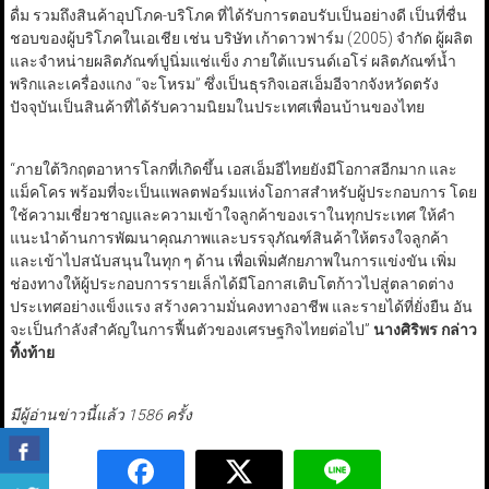
ดื่ม รวมถึงสินค้าอุปโภค-บริโภค ที่ได้รับการตอบรับเป็นอย่างดี เป็นที่ชื่น
ชอบของผู้บริโภคในเอเชีย เช่น บริษัท เก้าดาวฟาร์ม (2005) จำกัด ผู้ผลิต
และจำหน่ายผลิตภัณฑ์ปูนิ่มแช่แข็ง ภายใต้แบรนด์เอโร่ ผลิตภัณฑ์น้ำ
พริกและเครื่องแกง “จะโหรม” ซึ่งเป็นธุรกิจเอสเอ็มอีจากจังหวัดตรัง
ปัจจุบันเป็นสินค้าที่ได้รับความนิยมในประเทศเพื่อนบ้านของไทย
“ภายใต้วิกฤตอาหารโลกที่เกิดขึ้น เอสเอ็มอีไทยยังมีโอกาสอีกมาก และ
แม็คโคร พร้อมที่จะเป็นแพลตฟอร์มแห่งโอกาสสำหรับผู้ประกอบการ โดย
ใช้ความเชี่ยวชาญและความเข้าใจลูกค้าของเราในทุกประเทศ ให้คำ
แนะนำด้านการพัฒนาคุณภาพและบรรจุภัณฑ์สินค้าให้ตรงใจลูกค้า
และเข้าไปสนับสนุนในทุก ๆ ด้าน เพื่อเพิ่มศักยภาพในการแข่งขัน เพิ่ม
ช่องทางให้ผู้ประกอบการรายเล็กได้มีโอกาสเติบโตก้าวไปสู่ตลาดต่าง
ประเทศอย่างแข็งแรง สร้างความมั่นคงทางอาชีพ และรายได้ที่ยั่งยืน อัน
จะเป็นกำลังสำคัญในการฟื้นตัวของเศรษฐกิจไทยต่อไป”
นางศิริพร กล่าว
ทิ้งท้าย
มีผู้อ่านข่าวนี้แล้ว 1586 ครั้ง