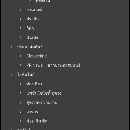
พลังงาน
ยานยนต์
ประกัน
กีฬา
บันเทิง
ประชาสัมพันธ์
Classicfind
PR News – ข่าวประชาสัมพันธ์
ไลฟ์สไตล์
ท่องเที่ยว
แฟชั่นโซไซตี้-ดูดวง
สุขภาพ-ความงาม
อาหาร
ช้อป-ชิม-ชิล