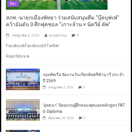
กีฬา
สภท.-นายกเมืองพัทยา ร่วมสนับสนุนทีม “บุ๊คบุฟเฟ่”
คว้าอันดับ 3 ศึกฟุตซอล “เกาะล้าน × นัควีย์ คัพ”
กรกฎาคม 6, 2026
aneaphong
0
FacebookFacebookXTwitter
Read More
กองทัพเรือ จัดงานวันเกียรติยศกีฬานาวี ประจำ
ปี 2569
กรกฎาคม 3, 2026
0
‘ยุทธนา’ ปิดอบรมผู้ฝึกสอนฟุตบอลหลักสูตร FAT
G-Diploma
มิถุนายน 28, 2026
0