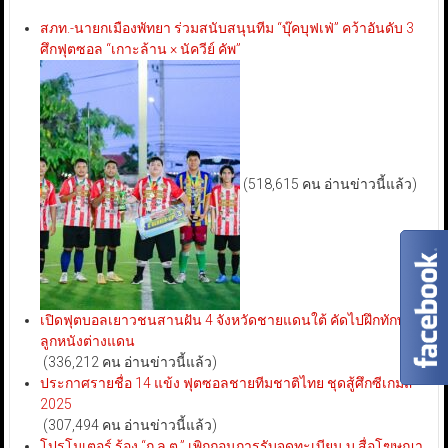
สภท.-นายกเมืองพัทยา ร่วมสนับสนุนทีม “บุ๊คบุฟเฟ่” คว้าอันดับ 3
ศึกฟุตซอล “เกาะล้าน × นัควีย์ คัพ”
(518,615 คน อ่านข่าวนี้แล้ว)
เปิดฟุตบอลเยาวชนสานฝัน 4 จังหวัดชายแดนใต้ คัดไปฝึกทักษะ
ลูกหนังต่างแดน
(336,212 คน อ่านข่าวนี้แล้ว)
ประกาศรายชื่อ 14 แข้ง ฟุตซอลชายทีมชาติไทย ชุดสู้ศึกซีเกมส์
2025
(307,494 คน อ่านข่าวนี้แล้ว)
โปรโมเตอร์ ร้อง “ก.ล.ต.” เพิกถอนการรับจดทะเบียน บ.สื่อโฆษณา