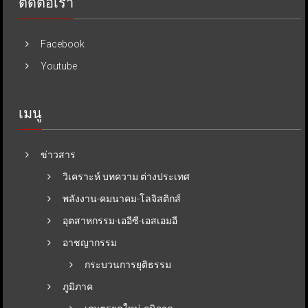
ติดต่อเรา
Facebook
Youtube
เมนู
ข่าวสาร
วิเคราะห์ บทความ ต่างประเทศ
พลังงาน-คมนาคม-โลจิสติกส์
อุตสาหกรรม-เออีซี-เอสเอมอี
อาชญากรรม
กระบวนการยุติธรรม
ภูมิภาค