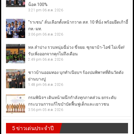
น็อค 100%
3:21 pm
06 ส.ค. 2026
“ราเชน” ลั่นเลือกตั้งหน้ากวาด สส. 10 ที่นั่ง พร้อมยึดเก้าอี้
กห.-มท.
3:06 pm
06 ส.ค. 2026
ทล.ลำปาง รวบหนุ่มฉี่ม่วง ขี่จยย. ซุกยาบ้า-ไอซ์ ไม่เข็ด!
รับเพิ่งออกจากคุกไม่ถึงเดือน
2:49 pm
06 ส.ค. 2026
ชาวบ้านออมทอง บุกทำเนียบฯ ร้องปมพิพาทที่ดินวัดดัง
ย่านบางปู
1:48 pm
06 ส.ค. 2026
กรมพินิจฯ เดินหน้าผนึกกำลังทุกภาคส่วน ยกระดับ
กระบวนการแก้ไขบำบัดฟื้นฟูเด็กและเยาวชน
3:56 pm
05 ส.ค. 2026
5 ข่าวเด่นประจำปี