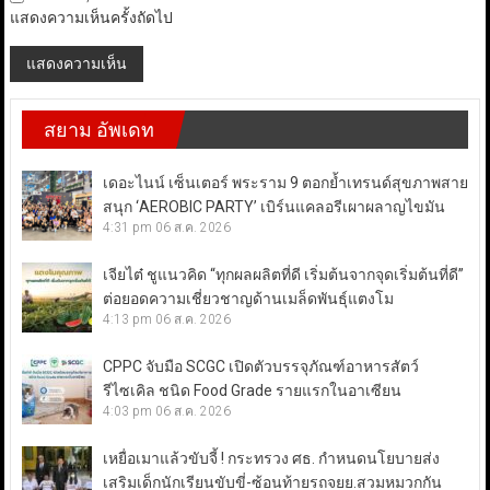
แสดงความเห็นครั้งถัดไป
สยาม อัพเดท
เดอะไนน์ เซ็นเตอร์ พระราม 9 ตอกย้ำเทรนด์สุขภาพสาย
สนุก ‘AEROBIC PARTY’ เบิร์นแคลอรีเผาผลาญไขมัน
4:31 pm
06 ส.ค. 2026
เจียไต๋ ชูแนวคิด “ทุกผลผลิตที่ดี เริ่มต้นจากจุดเริ่มต้นที่ดี”
ต่อยอดความเชี่ยวชาญด้านเมล็ดพันธุ์แตงโม
4:13 pm
06 ส.ค. 2026
CPPC จับมือ SCGC เปิดตัวบรรจุภัณฑ์อาหารสัตว์
รีไซเคิล ชนิด Food Grade รายแรกในอาเซียน
4:03 pm
06 ส.ค. 2026
เหยื่อเมาแล้วขับจี้ ! กระทรวง ศธ. กำหนดนโยบายส่ง
เสริมเด็กนักเรียนขับขี่-ซ้อนท้ายรถจยย.สวมหมวกกัน