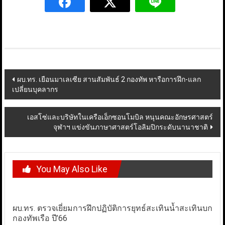
Post
ผบ.ทร. เยือนมาเลเซีย สานสัมพันธ์ 2 กองทัพ หารือการฝึก-แลก
เปลี่ยนบุคลากร
navigation
เอสโซ่และบริษัทในเครือเอ็กซอนโมบิล หนุนคณะอักษรศาสตร์
จุฬาฯ แข่งขันภาษาศาสตร์โอลิมปิกระดับนานาชาติ
You May Also Like
ผบ.ทร. ตรวจเยี่ยมการฝึกปฏิบัติการยุทธ์สะเทินน้ำสะเทินบก
กองทัพเรือ ปี’66