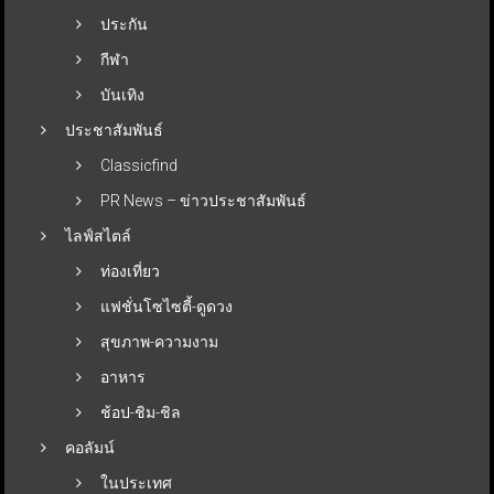
ประกัน
กีฬา
บันเทิง
ประชาสัมพันธ์
Classicfind
PR News – ข่าวประชาสัมพันธ์
ไลฟ์สไตล์
ท่องเที่ยว
แฟชั่นโซไซตี้-ดูดวง
สุขภาพ-ความงาม
อาหาร
ช้อป-ชิม-ชิล
คอลัมน์
ในประเทศ