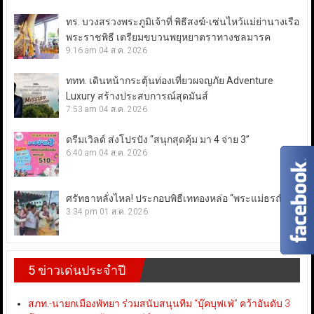
ทร. บวงสรวงพระภูมิเจ้าที่ พิธีสงฆ์-เซ่นไหว้แม่ย่านางเรือ
พระราชพิธี เตรียมขบวนพยุหยาตราทางชลมารค
9:16 am
04 ส.ค. 2026
ททท. เดินหน้ากระตุ้นท่องเที่ยวผจญภัย Adventure
Luxury สร้างประสบการณ์สุดมันส์
7:53 am
04 ส.ค. 2026
ดรีมเวิลด์ ส่งโปรปัง “สนุกสุดคุ้ม มา 4 จ่าย 3”
6:40 am
04 ส.ค. 2026
ศรัทธาหลั่งไหล! ประกอบพิธีเททองหล่อ “พระแม่ธรณี”
3:34 pm
01 ส.ค. 2026
5 ข่าวเด่นประจำปี
สภท.-นายกเมืองพัทยา ร่วมสนับสนุนทีม “บุ๊คบุฟเฟ่” คว้าอันดับ 3