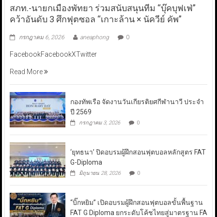
สภท.-นายกเมืองพัทยา ร่วมสนับสนุนทีม “บุ๊คบุฟเฟ่”
คว้าอันดับ 3 ศึกฟุตซอล “เกาะล้าน × นัควีย์ คัพ”
กรกฎาคม 6, 2026
aneaphong
0
FacebookFacebookXTwitter
Read More
กองทัพเรือ จัดงานวันเกียรติยศกีฬานาวี ประจำ
ปี 2569
กรกฎาคม 3, 2026
0
‘ยุทธนา’ ปิดอบรมผู้ฝึกสอนฟุตบอลหลักสูตร FAT
G-Diploma
มิถุนายน 28, 2026
0
“บิ๊กหยิม” เปิดอบรมผู้ฝึกสอนฟุตบอลขั้นพื้นฐาน
FAT G Diploma ยกระดับโค้ชไทยสู่มาตรฐาน FA