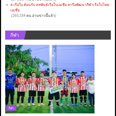
ส.เรือใบ ต้อนรับ สหพันธ์เรือใบเอเชีย หารือพัฒนากีฬาเรือใบไทย-
เอเชีย
(265,334 คน อ่านข่าวนี้แล้ว)
กีฬา
กีฬา