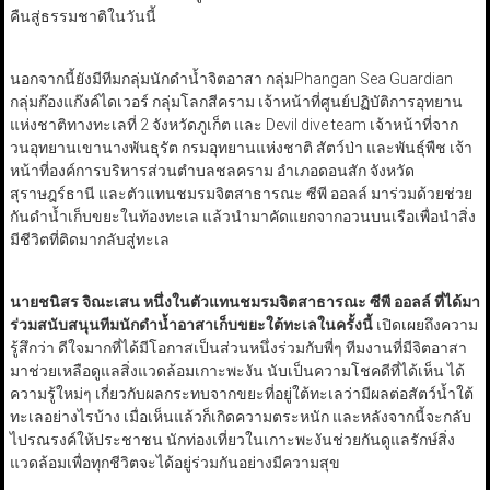
คืนสู่ธรรมชาติในวันนี้
นอกจากนี้ยังมีทีมกลุ่มนักดำน้ำจิตอาสา กลุ่มPhangan Sea Guardian
กลุ่มก๊องแก๊งค์ไดเวอร์ กลุ่มโลกสีคราม เจ้าหน้าที่ศูนย์ปฏิบัติการอุทยาน
แห่งชาติทางทะเลที่ 2 จังหวัดภูเก็ต และ Devil dive team เจ้าหน้าที่จาก
วนอุทยานเขานางพันธุรัต กรมอุทยานแห่งชาติ สัตว์ป่า และพันธุ์พืช เจ้า
หน้าที่องค์การบริหารส่วนตำบลชลคราม อำเภอดอนสัก จังหวัด
สุราษฎร์ธานี และตัวแทนชมรมจิตสาธารณะ ซีพี ออลล์ มาร่วมด้วยช่วย
กันดำน้ำเก็บขยะในท้องทะเล แล้วนำมาคัดแยกจากอวนบนเรือเพื่อนำสิ่ง
มีชีวิตที่ติดมากลับสู่ทะเล
นายชนิสร จิณะเสน หนึ่งในตัวแทนชมรมจิตสาธารณะ ซีพี ออลล์ ที่ได้มา
ร่วมสนับสนุนทีมนักดำน้ำอาสาเก็บขยะใต้ทะเลในครั้งนี้
เปิดเผยถึงความ
รู้สึกว่า ดีใจมากที่ได้มีโอกาสเป็นส่วนหนึ่งร่วมกับพี่ๆ ทีมงานที่มีจิตอาสา
มาช่วยเหลือดูแลสิ่งแวดล้อมเกาะพะงัน นับเป็นความโชคดีที่ได้เห็น ได้
ความรู้ใหม่ๆ เกี่ยวกับผลกระทบจากขยะที่อยู่ใต้ทะเลว่ามีผลต่อสัตว์น้ำใต้
ทะเลอย่างไรบ้าง เมื่อเห็นแล้วก็เกิดความตระหนัก และหลังจากนี้จะกลับ
ไปรณรงค์ให้ประชาชน นักท่องเที่ยวในเกาะพะงันช่วยกันดูแลรักษ์สิ่ง
แวดล้อมเพื่อทุกชีวิตจะได้อยู่ร่วมกันอย่างมีความสุข