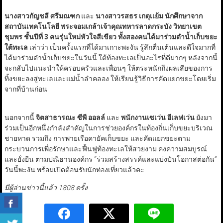
นางสาวกัญชลี ศรีมณฑก
และ
นางสาวรสธร เกตุเเย้ม
นักศึกษาจาก
สถาบันเทคโนโลยี พระจอมเกล้าเจ้าคุณทหารลาดกระบัง วิทยาเขต
ชุมพร ชั้นปีที่ 3 คนรุ่นใหม่หัวใจสีเขียว ทั้งสองคนได้มาร่วมดำน้ำเก็บขยะ
ใต้ทะเล
เล่าว่า เป็นครั้งแรกที่ได้มาเกาะพะงัน รู้สึกตื่นเต้นและดีใจมากที่
ได้มาร่วมดำน้ำเก็บขยะในวันนี้ ใต้ท้องทะเลเป็นอะไรที่ดีมากๆ หลังจากนี้
จะกลับไปแนะนำให้ครอบครัวและเพื่อนๆ ให้ตระหนักถึงผลเสียของการ
ทิ้งขยะลงสู่ทะเลและแม่น้ำลำคลอง ให้เรียนรู้วิธีการคัดแยกขยะโดยเริ่ม
จากที่บ้านก่อน
นอกจากนี้
จิตสาธารณะ ซีพี ออลล์
และ
พนักงานเซเว่น อีเลฟเว่น
ยังมา
ร่วมเป็นอีกหนึ่งกำลังสำคัญในการช่วยองค์กรในท้องถิ่นเก็บขยะบริเวณ
ชายหาด รวมถึง การพายเรือคายัคเก็บขยะ และคัดแยกขยะตาม
กระบวนการเพื่อรักษาและฟื้นฟูท้องทะเลให้สวยงาม คงความสมบูรณ์
และยั่งยืน ตามปณิธานองค์กร “ร่วมสร้างสรรค์และแบ่งปันโอกาสต่อกัน”
วันนี้พะงัน พร้อมเปิดต้อนรับนักท่องเที่ยวแล้วคะ
มีผู้อ่านข่าวนี้แล้ว 1808 ครั้ง