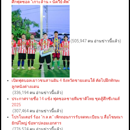
ศึกฟุตซอล “เกาะล้าน × นัควีย์ คัพ”
(505,947 คน อ่านข่าวนี้แล้ว)
เปิดฟุตบอลเยาวชนสานฝัน 4 จังหวัดชายแดนใต้ คัดไปฝึกทักษะ
ลูกหนังต่างแดน
(336,194 คน อ่านข่าวนี้แล้ว)
ประกาศรายชื่อ 14 แข้ง ฟุตซอลชายทีมชาติไทย ชุดสู้ศึกซีเกมส์
2025
(307,464 คน อ่านข่าวนี้แล้ว)
โปรโมเตอร์ ร้อง “ก.ล.ต.” เพิกถอนการรับจดทะเบียน บ.สื่อโฆษณา
ยักษ์ใหญ่ ข้อหาปลอมเอกสาร
(276,524 คน อ่านข่าวนี้แล้ว)