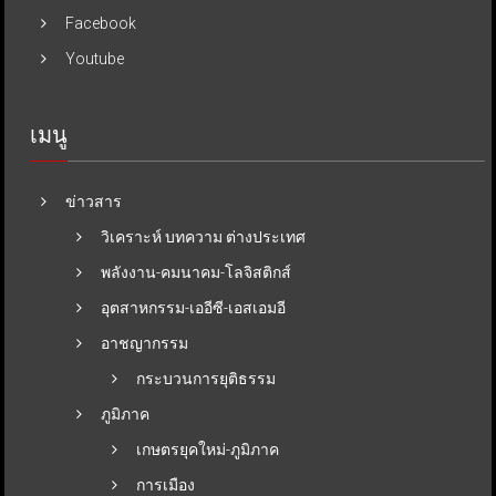
Facebook
Youtube
เมนู
ข่าวสาร
วิเคราะห์ บทความ ต่างประเทศ
พลังงาน-คมนาคม-โลจิสติกส์
อุตสาหกรรม-เออีซี-เอสเอมอี
อาชญากรรม
กระบวนการยุติธรรม
ภูมิภาค
เกษตรยุคใหม่-ภูมิภาค
การเมือง