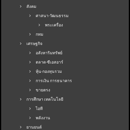
สังคม
ศาสนา-วัฒนธรรม
พระเครื่อง
กทม
เศรษฐกิจ
อสังหาริมทรัพย์
ตลาด-ซีเอสอาร์
หุ้น-กองทุนรวม
การเงิน การธนาคาร
ขายตรง
การศึกษา เทคโนโลยี
ไอที
พลังงาน
ยานยนต์