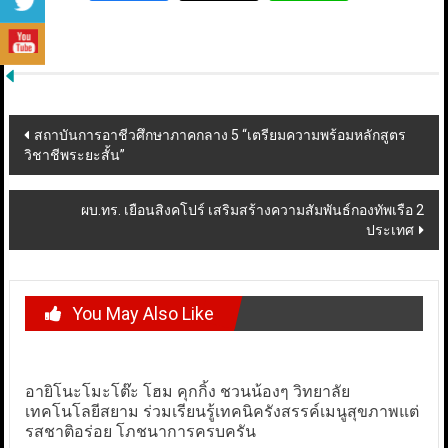
Post
สถาบันการอาชีวศึกษาภาคกลาง 5 “เตรียมความพร้อมหลักสูตร
วิชาชีพระยะสั้น”
navigation
ผบ.ทร. เยือนสิงคโปร์ เสริมสร้างความสัมพันธ์กองทัพเรือ 2
ประเทศ
You May Also Like
อายิโนะโมะโต๊ะ โฮม คุกกิ้ง ชวนน้องๆ วิทยาลัย
เทคโนโลยีสยาม ร่วมเรียนรู้เทคนิครังสรรค์เมนูสุขภาพแต่
รสชาติอร่อย โภชนาการครบครัน