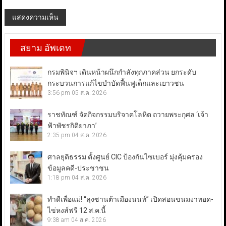
สยาม อัพเดท
กรมพินิจฯ เดินหน้าผนึกกำลังทุกภาคส่วน ยกระดับ
กระบวนการแก้ไขบำบัดฟื้นฟูเด็กและเยาวชน
3:56 pm
05 ส.ค. 2026
ราชทัณฑ์ จัดกิจกรรมบริจาคโลหิต ถวายพระกุศล ‘เจ้า
ฟ้าพัชรกิติยาภา’
2:35 pm
04 ส.ค. 2026
ศาลยุติธรรม ตั้งศูนย์ CIC ป้องกันไซเบอร์ มุ่งคุ้มครอง
ข้อมูลคดี-ประชาชน
1:18 pm
04 ส.ค. 2026
ทำดีเพื่อแม่! “ลุงซานต้าเมืองนนท์” เปิดสอนขนมงาทอด-
ไข่หงส์ฟรี 12 ส.ค.นี้
9:38 am
04 ส.ค. 2026