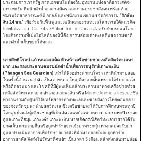
ประกอบการ ภาครัฐ ภาคเอกชนในท้องถิ่น อุทยานแห่งชาติธารเสด็จ-
เกาะพะงัน ทีมนักดำน้ำอาสาสมัคร และภาคประชาสังคม พร้อมด้วย
ชมรมจิตสาธารณะซีพี ออลล์ และพนักงานเซเว่นฯ จัดกิจกรรม
“รักษ์พะ
งัน 24 ชม.”
เพื่อร่วมกันฟื้นฟูและเฉลิมฉลองวันทะเลโลก ภายใต้แนวคิด
Revitalization : Collective Action for the Ocean สอดรับกับกระแสโลก
โดยกิจกรรมที่เป็นไฮไลท์ของปีนี้คือ การปล่อยเต่าทะเลคืนสู่ธรรมชาติ
และดำน้ำเก็บขยะใต้ทะเล
นายสิทธิโรจน์ แก้วหนองเสม็ด หัวหน้าเครือข่ายช่วยเหลือสัตว์ทะเลหา
ยาก และรองประธานชมรมนักดำน้ำเพื่อการอนุรักษ์เกาะพะงัน
(Phangan Sea Guardian)
เล่าให้ฟังอย่างน่าสนใจว่า เต่าที่นำมาปล่อย
ในครั้งนี้จำนวน 3 ตัว เป็นเต่าขนาดใหญ่ที่มาเกยตื้นเพราะได้รับบาดเจ็บ
หรือติดอวนมา และโชคดีที่มีผู้พบเห็นแล้วประสานมาทางเครือข่ายช่วย
เหลือสัตว์ทะเลหายากอำเภอเกาะพะงัน หรือ Marine Animals Rescue ซึ่ง
ทำงานร่วมกับศูนย์วิจัยทรัพยากรทางทะเลและชายฝั่งอ่าวไทยตอนกลาง
ของจังหวัดชุมพร ฝ่ายสัตว์ทะเล ซึ่งเครือข่ายจะได้รับการฝึกทบทวนทุกปี
โดยศูนย์จะส่งผู้เขี่ยวชาญที่เป็นสัตวแพทย์เฉพาะทางมาอบรมทุกปี เราจะ
ดูแลเกาะที่สมุย เกาะเต่า เกาะพะงัน หากเกิดกรณีสัตว์ทะเลหายากได้รับ
บาดเจ็บ ตาย เกยตื้นหรือถูกทำร้ายจะแจ้งมาทางกลุ่ม ทางกลุ่มจะรับมา
ดูแล ประเมินอาการเพื่อรักษา อย่างตัวที่นำมาปล่อยก็เคยถูกทำร้าย
อาการสาหัส จึงส่งไปรักษาที่ศูนย์ฯ เป็นเวลา 5 เดือน แล้วส่งกลับมาปล่อย