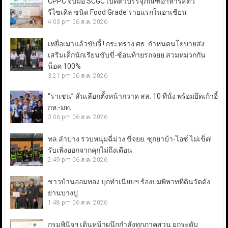
CPPC จับมือ SCGC เปิดตัวบรรจุภัณฑ์อาหารสัตว์
รีไซเคิล ชนิด Food Grade รายแรกในอาเซียน
4:03 pm
06 ส.ค. 2026
เหยื่อเมาแล้วขับจี้ ! กระทรวง ศธ. กำหนดนโยบายส่ง
เสริมเด็กนักเรียนขับขี่-ซ้อนท้ายรถจยย.สวมหมวกกัน
น็อค 100%
3:21 pm
06 ส.ค. 2026
“ราเชน” ลั่นเลือกตั้งหน้ากวาด สส. 10 ที่นั่ง พร้อมยึดเก้าอี้
กห.-มท.
3:06 pm
06 ส.ค. 2026
ทล.ลำปาง รวบหนุ่มฉี่ม่วง ขี่จยย. ซุกยาบ้า-ไอซ์ ไม่เข็ด!
รับเพิ่งออกจากคุกไม่ถึงเดือน
2:49 pm
06 ส.ค. 2026
ชาวบ้านออมทอง บุกทำเนียบฯ ร้องปมพิพาทที่ดินวัดดัง
ย่านบางปู
1:48 pm
06 ส.ค. 2026
กรมพินิจฯ เดินหน้าผนึกกำลังทุกภาคส่วน ยกระดับ