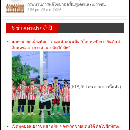
กระบวนการแก้ไขบำบัดฟื้นฟูเด็กและเยาวชน
3:56 pm
05 ส.ค. 2026
5 ข่าวเด่นประจำปี
สภท.-นายกเมืองพัทยา ร่วมสนับสนุนทีม “บุ๊คบุฟเฟ่” คว้าอันดับ 3
ศึกฟุตซอล “เกาะล้าน × นัควีย์ คัพ”
(518,750 คน อ่านข่าวนี้แล้ว)
เปิดฟุตบอลเยาวชนสานฝัน 4 จังหวัดชายแดนใต้ คัดไปฝึกทักษะ