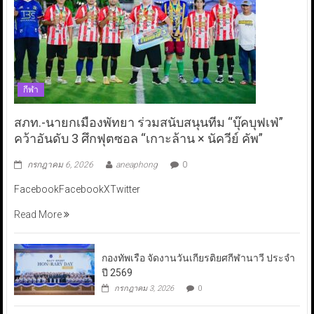
กีฬา
สภท.-นายกเมืองพัทยา ร่วมสนับสนุนทีม “บุ๊คบุฟเฟ่”
คว้าอันดับ 3 ศึกฟุตซอล “เกาะล้าน × นัควีย์ คัพ”
กรกฎาคม 6, 2026
aneaphong
0
FacebookFacebookXTwitter
Read More
กองทัพเรือ จัดงานวันเกียรติยศกีฬานาวี ประจำ
ปี 2569
กรกฎาคม 3, 2026
0