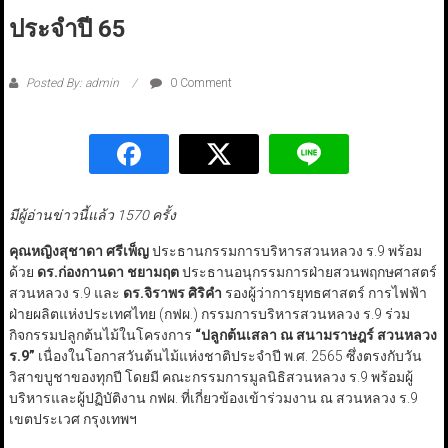
ประจำปี 65
Posted By: admin
0 Comment
มีผู้อ่านข่าวนี้แล้ว 1570 ครั้ง
คุณหญิงสุชาดา ศรีเพ็ญ
ประธานกรรมการบริหารสวนหลวง ร.9 พร้อม
ด้วย
ดร.ก่องกานดา ชยามฤต
ประธานอนุกรรมการฝ่ายสวนพฤกษศาสตร์
สวนหลวง ร.9 และ
ดร.จิราพร ศิริคำ
รองผู้ว่าการยุทธศาสตร์ การไฟฟ้า
ฝ่ายผลิตแห่งประเทศไทย (กฟผ.) กรรมการบริหารสวนหลวง ร.9 ร่วม
กิจกรรมปลูกต้นไม้ในโครงการ
“ปลูกต้นเสลา ณ สนามราษฎร์ สวนหลวง
ร.9”
เนื่องในโอกาสวันต้นไม้แห่งชาติประจำปี พ.ศ. 2565 ซึ่งตรงกับวัน
วิสาขบูชาของทุกปี โดยมี คณะกรรมการมูลนิธิสวนหลวง ร.9 พร้อมผู้
บริหารและผู้ปฏิบัติงาน กฟผ. ที่เกี่ยวข้องเข้าร่วมงาน ณ สวนหลวง ร.9
เขตประเวศ กรุงเทพฯ