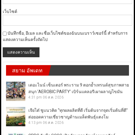
เว็บไซต์
บันทึกชื่อ, อีเมล และชื่อเว็บไซต์ของฉันบนเบราว์เซอร์นี้ สำหรับการ
แสดงความเห็นครั้งถัดไป
สยาม อัพเดท
เดอะไนน์ เซ็นเตอร์ พระราม 9 ตอกย้ำเทรนด์สุขภาพสาย
สนุก ‘AEROBIC PARTY’ เบิร์นแคลอรีเผาผลาญไขมัน
4:31 pm
06 ส.ค. 2026
เจียไต๋ ชูแนวคิด “ทุกผลผลิตที่ดี เริ่มต้นจากจุดเริ่มต้นที่ดี”
ต่อยอดความเชี่ยวชาญด้านเมล็ดพันธุ์แตงโม
4:13 pm
06 ส.ค. 2026