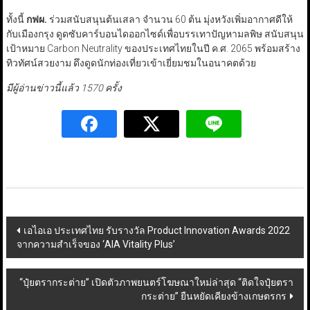
ทั้งนี้
กฟผ.
ร่วมสนับสนุนต้นเสลา จำนวน 60 ต้น มุ่งหวังเพิ่มอากาศดีให้
กับเมืองกรุง ดูดซับคาร์บอนไดออกไซด์เพื่อบรรเทาปัญหามลพิษ สนับสนุน
เป้าหมาย Carbon Neutrality ของประเทศไทยในปี ค.ศ. 2065 พร้อมสร้าง
ทิวทัศน์สวยงาม ดึงดูดนักท่องเที่ยวเข้าเยี่ยมชมในอนาคตด้วย
มีผู้อ่านข่าวนี้แล้ว 1570 ครั้ง
Post
เอไอเอ ประเทศไทย รับรางวัล Product Innovation Awards 2022
จากความสำเร็จของ ‘AIA Vitality Plus’
navigation
“ปุ๋ยตรากระต่าย” เปิดตัวภาพยนตร์โฆษณาใหม่ล่าสุด “ติดใจปุ๋ยตรา
กระต่าย” ยืนหยัดเคียงข้างเกษตรกร