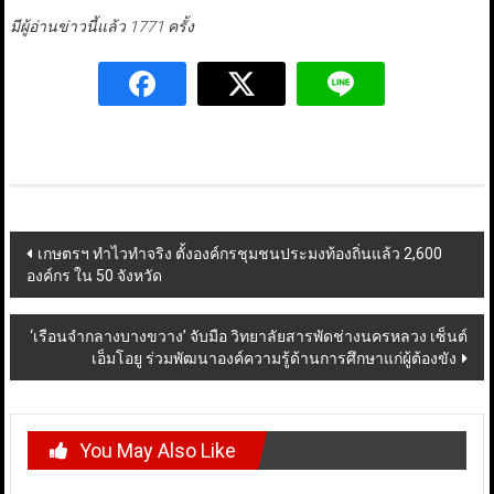
มีผู้อ่านข่าวนี้แล้ว 1771 ครั้ง
Post
เกษตรฯ ทำไวทำจริง ตั้งองค์กรชุมชนประมงท้องถิ่นแล้ว 2,600
องค์กร ใน 50 จังหวัด
navigation
‘เรือนจำกลางบางขวาง’ จับมือ วิทยาลัยสารพัดช่างนครหลวง เซ็นต์
เอ็มโอยู ร่วมพัฒนาองค์ความรู้ด้านการศึกษาแก่ผู้ต้องขัง
You May Also Like