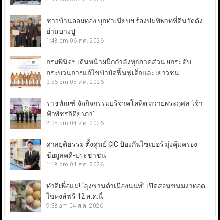
ชาวบ้านออมทอง บุกทำเนียบฯ ร้องปมพิพาทที่ดินวัดดัง
ย่านบางปู
1:48 pm
06 ส.ค. 2026
กรมพินิจฯ เดินหน้าผนึกกำลังทุกภาคส่วน ยกระดับ
กระบวนการแก้ไขบำบัดฟื้นฟูเด็กและเยาวชน
3:56 pm
05 ส.ค. 2026
ราชทัณฑ์ จัดกิจกรรมบริจาคโลหิต ถวายพระกุศล ‘เจ้า
ฟ้าพัชรกิติยาภา’
2:35 pm
04 ส.ค. 2026
ศาลยุติธรรม ตั้งศูนย์ CIC ป้องกันไซเบอร์ มุ่งคุ้มครอง
ข้อมูลคดี-ประชาชน
1:18 pm
04 ส.ค. 2026
ทำดีเพื่อแม่! “ลุงซานต้าเมืองนนท์” เปิดสอนขนมงาทอด-
ไข่หงส์ฟรี 12 ส.ค.นี้
9:38 am
04 ส.ค. 2026