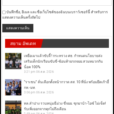
บันทึกชื่อ, อีเมล และชื่อเว็บไซต์ของฉันบนเบราว์เซอร์นี้ สำหรับการ
แสดงความเห็นครั้งถัดไป
สยาม อัพเดท
เหยื่อเมาแล้วขับจี้ ! กระทรวง ศธ. กำหนดนโยบายส่ง
เสริมเด็กนักเรียนขับขี่-ซ้อนท้ายรถจยย.สวมหมวกกัน
น็อค 100%
3:21 pm
06 ส.ค. 2026
“ราเชน” ลั่นเลือกตั้งหน้ากวาด สส. 10 ที่นั่ง พร้อมยึดเก้าอี้
กห.-มท.
3:06 pm
06 ส.ค. 2026
ทล.ลำปาง รวบหนุ่มฉี่ม่วง ขี่จยย. ซุกยาบ้า-ไอซ์ ไม่เข็ด!
รับเพิ่งออกจากคุกไม่ถึงเดือน
2:49 pm
06 ส.ค. 2026