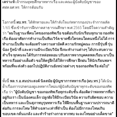
เคราะห์
เจ้ากรมยุทธศึกษาทหารเรือ และคณะผู้บังคับบัญชาของ
ศฝท.ยศ.ทร. ให้การต้อนรับ
โอกาสนี้
ผบ.ทร.
ได้ทักทายและให้กำลังใจแก่ทหารกองประจำการผลัด
1/65 ซึ่งเข้ารับการฝึกภาคสาธารณศึกษา พ.ศ.2565 โดยมีใจความสำคัญ
ว่า
“ผมในฐานะพี่คนโตของกองทัพเรือ ขอต้อนรับนักเรียนทุกนาย กองทัพ
เรือ ต้องอาศัยการทำงานเป็นทีมเวิร์ค ขาดซึ่งใครคนใดคนหนึ่งไม่ได้ การ
ทำงานเป็นทีม จะต้องสร้างความสามัคคี ความรักหมู่คณะ การมีรุ่นพี่ รุ่น
น้อง รู้หน้าที่ และความมีระเบียบวินัย จึงจะทำงานต่างๆ ได้ประสบความ
สำเร็จ ทุกคนจะได้รับการหล่อหลอม ปรับสภาพจากบุคคลพลเรือน มาเป็น
ทหารเรืออย่างเต็มตัว ขอให้ครูฝึกได้ให้การศึกษา ฝึกฝน ให้นักเรียนพลฯ
พร้อมที่จะส่งตัว ออกไปปฎิบัติงานยังหน่วยต่างๆ ของกองทัพเรือ ต่อไป”
ทั้งนี้
พล.ร.อ.สมประสงค์ นิลสมัย ผู้บัญชาการทหารเรือ (ผบ.ทร.)
ได้เน้น
ย้ำเรื่องการปกครองดูแลทหารใหม่แก่ผู้บังคับบัญชาทุกระดับของกองทัพ
เรือ ว่า
“ผู้บังคับบัญชา ของกองทัพเรือทุกระดับชั้น ต้องคิดว่าพลทหารที่มา
อยู่กับเรา เป็นน้องคนเล็ก ปลูกฝังให้มีระเบียบวินัย ความรับผิดชอบ ความ
เป็นทหาร และเป็นสุภาพบุรุษทหารเรือ ให้ฝึกบนพื้นฐานความปรารถนาดี
ต่อกัน การลงโทษ ให้ทำเฉพาะเท่าที่จำเป็น ต้องไม่มีการลงโทษเกิน
ขอบเขต กลั่นแกล้ง และทำร้ายร่างกาย หากพบ จะลงโทษอย่างเด็ดขาด”