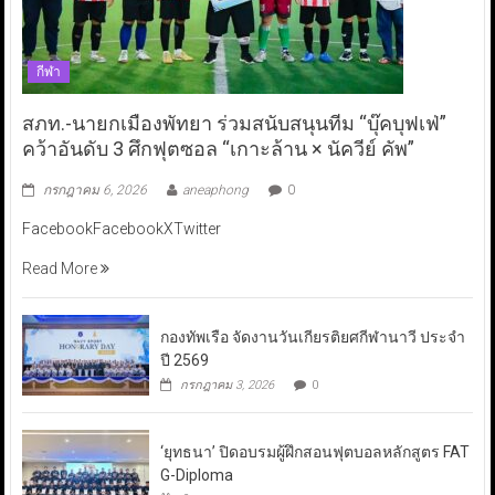
กีฬา
สภท.-นายกเมืองพัทยา ร่วมสนับสนุนทีม “บุ๊คบุฟเฟ่”
คว้าอันดับ 3 ศึกฟุตซอล “เกาะล้าน × นัควีย์ คัพ”
กรกฎาคม 6, 2026
aneaphong
0
FacebookFacebookXTwitter
Read More
กองทัพเรือ จัดงานวันเกียรติยศกีฬานาวี ประจำ
ปี 2569
กรกฎาคม 3, 2026
0
‘ยุทธนา’ ปิดอบรมผู้ฝึกสอนฟุตบอลหลักสูตร FAT
G-Diploma