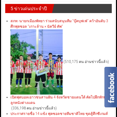
5 ข่าวเด่นประจำปี
สภท.-นายกเมืองพัทยา ร่วมสนับสนุนทีม “บุ๊คบุฟเฟ่” คว้าอันดับ 3
ศึกฟุตซอล “เกาะล้าน × นัควีย์ คัพ”
(510,175 คน อ่านข่าวนี้แล้ว)
เปิดฟุตบอลเยาวชนสานฝัน 4 จังหวัดชายแดนใต้ คัดไปฝึกทักษะ
ลูกหนังต่างแดน
(336,198 คน อ่านข่าวนี้แล้ว)
ประกาศรายชื่อ 14 แข้ง ฟุตซอลชายทีมชาติไทย ชุดสู้ศึกซีเกมส์