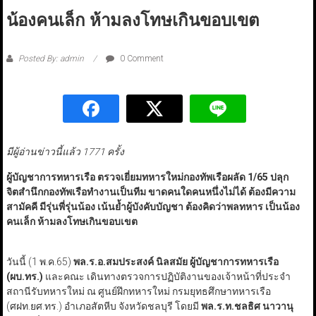
น้องคนเล็ก ห้ามลงโทษเกินขอบเขต
Posted By: admin
0 Comment
มีผู้อ่านข่าวนี้แล้ว 1771 ครั้ง
ผู้บัญชาการทหารเรือ ตรวจเยี่ยมทหารใหม่กองทัพเรือผลัด 1/65 ปลุก
จิตสำนึกกองทัพเรือทำงานเป็นทีม ขาดคนใดคนหนึ่งไม่ได้ ต้องมีความ
สามัคคี มีรุ่นพี่รุ่นน้อง เน้นย้ำผู้บังคับบัญชา ต้องคิดว่าพลทหาร เป็นน้อง
คนเล็ก ห้ามลงโทษเกินขอบเขต
วันนี้ (1 พ.ค.65)
พล.ร.อ.สมประสงค์ นิลสมัย ผู้บัญชาการทหารเรือ
(ผบ.ทร.)
และคณะ เดินทางตรวจการปฏิบัติงานของเจ้าหน้าที่ประจำ
สถานีรับทหารใหม่ ณ ศูนย์ฝึกทหารใหม่ กรมยุทธศึกษาทหารเรือ
(ศฝท.ยศ.ทร.) อำเภอสัตหีบ จังหวัดชลบุรี โดยมี
พล.ร.ท.ชลธิศ นาวานุ