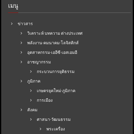
เมนู
ข่าวสาร
วิเคราะห์ บทความ ต่างประเทศ
พลังงาน-คมนาคม-โลจิสติกส์
อุตสาหกรรม-เออีซี-เอสเอมอี
อาชญากรรม
กระบวนการยุติธรรม
ภูมิภาค
เกษตรยุคใหม่-ภูมิภาค
การเมือง
สังคม
ศาสนา-วัฒนธรรม
พระเครื่อง