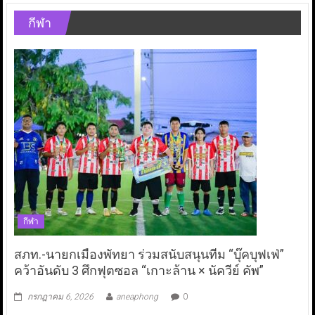
กีฬา
กีฬา
สภท.-นายกเมืองพัทยา ร่วมสนับสนุนทีม “บุ๊คบุฟเฟ่”
คว้าอันดับ 3 ศึกฟุตซอล “เกาะล้าน × นัควีย์ คัพ”
กรกฎาคม 6, 2026
aneaphong
0