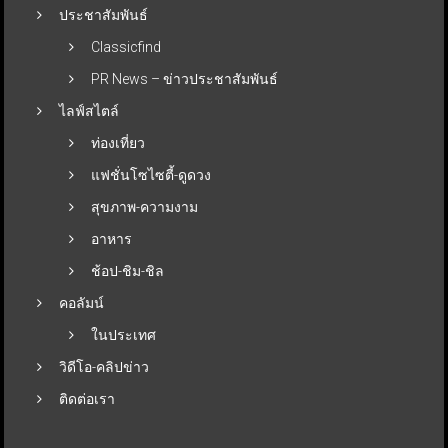
ประชาสัมพันธ์
Classicfind
PR News – ข่าวประชาสัมพันธ์
ไลฟ์สไตล์
ท่องเที่ยว
แฟชั่นโซไซตี้-ดูดวง
สุขภาพ-ความงาม
อาหาร
ช้อป-ชิม-ชิล
คอลัมน์
ในประเทศ
วิดีโอ-คลิปข่าว
ติดต่อเรา