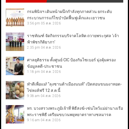
กรมพินิจฯ เดินหน้าผนึกกำลังทุกภาคส่วน ยกระดับ
กระบวนการแก้ไขบำบัดฟื้นฟูเด็กและเยาวชน
3:56 pm
05 ส.ค. 2026
ราชทัณฑ์ จัดกิจกรรมบริจาคโลหิต ถวายพระกุศล ‘เจ้า
ฟ้าพัชรกิติยาภา’
2:35 pm
04 ส.ค. 2026
ศาลยุติธรรม ตั้งศูนย์ CIC ป้องกันไซเบอร์ มุ่งคุ้มครอง
ข้อมูลคดี-ประชาชน
1:18 pm
04 ส.ค. 2026
ทำดีเพื่อแม่! “ลุงซานต้าเมืองนนท์” เปิดสอนขนมงาทอด-
ไข่หงส์ฟรี 12 ส.ค.นี้
9:38 am
04 ส.ค. 2026
ทร. บวงสรวงพระภูมิเจ้าที่ พิธีสงฆ์-เซ่นไหว้แม่ย่านางเรือ
พระราชพิธี เตรียมขบวนพยุหยาตราทางชลมารค
9:16 am
04 ส.ค. 2026