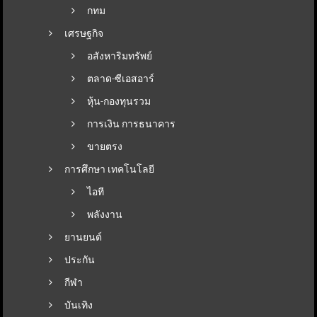
กทม
เศรษฐกิจ
อสังหาริมทรัพย์
ตลาด-ซีเอสอาร์
หุ้น-กองทุนรวม
การเงิน การธนาคาร
ขายตรง
การศึกษา เทคโนโลยี
ไอที
พลังงาน
ยานยนต์
ประกัน
กีฬา
บันเทิง