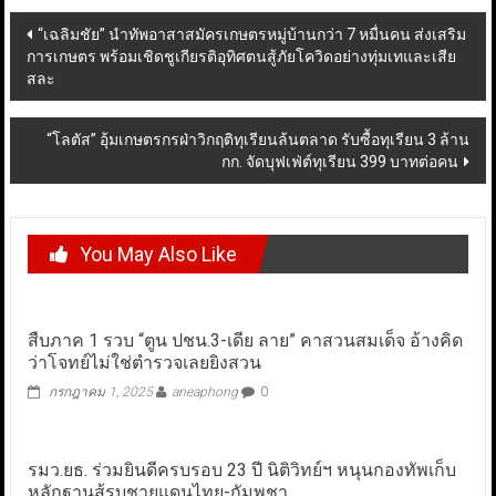
Post
“เฉลิมชัย” นำทัพอาสาสมัครเกษตรหมู่บ้านกว่า 7 หมื่นคน ส่งเสริม
การเกษตร พร้อมเชิดชูเกียรติอุทิศตนสู้ภัยโควิดอย่างทุ่มเทและเสีย
navigation
สละ
“โลตัส” อุ้มเกษตรกรฝ่าวิกฤติทุเรียนล้นตลาด รับซื้อทุเรียน 3 ล้าน
กก. จัดบุฟเฟ่ต์ทุเรียน 399 บาทต่อคน
You May Also Like
สืบภาค 1 รวบ “ตูน ปชน.3-เดีย ลาย” คาสวนสมเด็จ อ้างคิด
ว่าโจทย์ไม่ใช่ตำรวจเลยยิงสวน
กรกฎาคม 1, 2025
aneaphong
0
รมว.ยธ. ร่วมยินดีครบรอบ 23 ปี นิติวิทย์ฯ หนุนกองทัพเก็บ
หลักฐานสู้รบชายแดนไทย-กัมพูชา