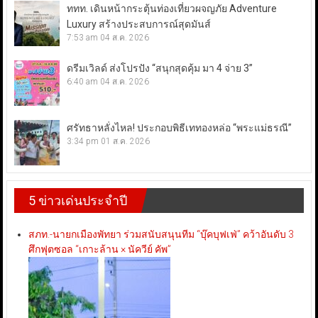
ททท. เดินหน้ากระตุ้นท่องเที่ยวผจญภัย Adventure
Luxury สร้างประสบการณ์สุดมันส์
7:53 am
04 ส.ค. 2026
ดรีมเวิลด์ ส่งโปรปัง “สนุกสุดคุ้ม มา 4 จ่าย 3”
6:40 am
04 ส.ค. 2026
ศรัทธาหลั่งไหล! ประกอบพิธีเททองหล่อ “พระแม่ธรณี”
3:34 pm
01 ส.ค. 2026
5 ข่าวเด่นประจำปี
สภท.-นายกเมืองพัทยา ร่วมสนับสนุนทีม “บุ๊คบุฟเฟ่” คว้าอันดับ 3
ศึกฟุตซอล “เกาะล้าน × นัควีย์ คัพ”