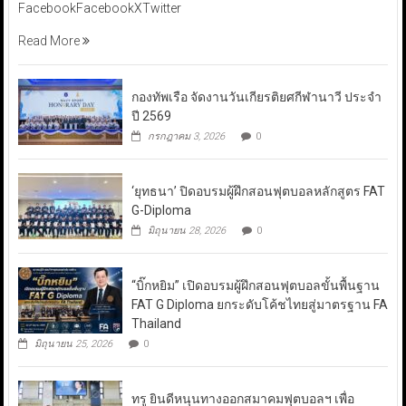
FacebookFacebookXTwitter
Read More
กองทัพเรือ จัดงานวันเกียรติยศกีฬานาวี ประจำ
ปี 2569
กรกฎาคม 3, 2026
0
‘ยุทธนา’ ปิดอบรมผู้ฝึกสอนฟุตบอลหลักสูตร FAT
G-Diploma
มิถุนายน 28, 2026
0
“บิ๊กหยิม” เปิดอบรมผู้ฝึกสอนฟุตบอลขั้นพื้นฐาน
FAT G Diploma ยกระดับโค้ชไทยสู่มาตรฐาน FA
Thailand
มิถุนายน 25, 2026
0
ทรู ยินดีหนุนทางออกสมาคมฟุตบอลฯ เพื่อ