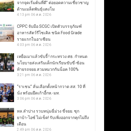
จากจุดเริ่มต้นที่ดี” ต่อยอดความเชี่ยวชาญ
ด้านเมล็ดพันธุ์แตงโม
4:13 pm
06 ส.ค. 2026
CPPC จับมือ SCGC เปิดตัวบรรจุภัณฑ์
อาหารสัตว์รีไซเคิล ชนิด Food Grade
รายแรกในอาเซียน
4:03 pm
06 ส.ค. 2026
เหยื่อเมาแล้วขับจี้ ! กระทรวง ศธ. กำหนด
นโยบายส่งเสริมเด็กนักเรียนขับขี่-ซ้อน
ท้ายรถจยย.สวมหมวกกันน็อค 100%
3:21 pm
06 ส.ค. 2026
“ราเชน” ลั่นเลือกตั้งหน้ากวาด สส. 10 ที่
นั่ง พร้อมยึดเก้าอี้กห.-มท.
3:06 pm
06 ส.ค. 2026
ทล.ลำปาง รวบหนุ่มฉี่ม่วง ขี่จยย. ซุก
ยาบ้า-ไอซ์ ไม่เข็ด! รับเพิ่งออกจากคุกไม่ถึง
เดือน
2:49 pm
06 ส.ค. 2026