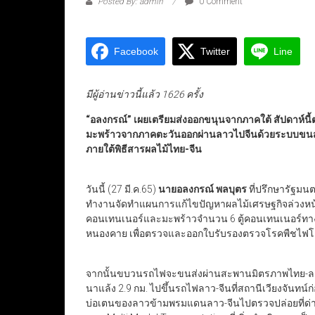
Posted By: admin
0 Comment
Facebook
Twitter
Line
มีผู้อ่านข่าวนี้แล้ว 1626 ครั้ง
“อลงกรณ์” เผยเตรียมส่งออกขนุนจากภาคใต้ สัปดาห์น
มะพร้าวจากภาคตะวันออกผ่านลาวไปจีนด้วยระบบขนส
ภายใต้พิธีสารผลไม้ไทย-จีน
วันนี้ (27 มี.ค.65)
นายอลงกรณ์ พลบุตร
ที่ปรึกษารัฐ
ทำงานจัดทำแผนการแก้ไขปัญหาผลไม้เศรษฐกิจล่วงหน้าท
คอนเทนเนอร์และมะพร้าวจำนวน 6 ตู้คอนเทนเนอร์ท
หนองคาย เพื่อตรวจและออกใบรับรองตรวจโรคพืชไฟโต
จากนั้นขบวนรถไฟจะขนส่งผ่านสะพานมิตรภาพไทย-ลาวข
นาแล้ง 2.9 กม. ไปขึ้นรถไฟลาว-จีนที่สถานีเวียงจัน
บ่อเตนของลาวข้ามพรมแดนลาว-จีนไปตรวจปล่อยที่ด