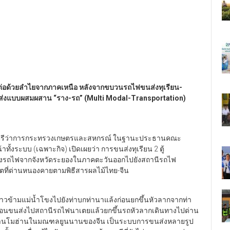
ี้ต่อด้วยลำไยจากภาคเหนือ หลังจากขบวนรถไฟขนส่งทุเรียน-
่งแบบผสมผสาน “ราง-รถ” (Multi Modal-Transportation)
มนตรีว่าการกระทรวงเกษตรและสหกรณ์ ในฐานะประธานคณะ
ั้งระบบ (เฉพาะกิจ) เปิดเผยว่า
การขนส่งทุเรียน 2 ตู้
างรถไฟจากจังหวัดระยองในภาคตะวันออกไปยังสถานีรถไฟ
ที่ด่านหนองคายตามพิธีสารผลไม้ไทย-จีน
้ามแม่น้ำโขงไปยังท่าบกท่านาแล้งก่อนยกขึ้นหัวลากจากท่า
ทน์ก่อนขนส่งไปสถานีรถไฟนาเตยแล้วยกขึ้นรถหัวลากเดินทางไปด่าน
่านโมฮ่านในมณฑลยูนนานของจีน เป็นระบบการขนส่งหลายรูป