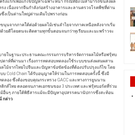
็นครั้งแรกเพื่อแก้ไขปัญหาเฉพาะหน้า กรณีที่ยังไม่สามารถขนส่งผล
 เนื่องจากจีนกำลังก่อสร้างอาคารและลานตรวจโรคพืชที่ด่าน
ซึ่งเป็นด่านใหญ่ด่านเดิมไปพรางก่อน
อกขนุนจากภาคใต้ต่อด้วยผลไม้เช่นลำไยจากภาคเหนือหลังจากเริ่ม
ด้วยดีโดยตนจะติดตามทุกขั้นตอนจนกว่าทุเรียนและมะพร้าวจะ
บายในฐานะประธานคณะกรรมการบริหารจัดการผลไม้หรือฟรุ้ทบ
อสัปดาห์ที่ผ่านมา เรื่องการทดสอบทดลองใช้ระบบขนส่งผสมผสาน
ลไม้จากไทยไปจีนและปัญหาข้อขัดข้องที่ต้องปรับปรุงแก้ไข โดย
ระบบ Cold Chain ได้รับอนุญาตให้ร่วมในการทดสอบครั้งนี้ ซึ่งมี
สอบทดลอง ซึ่งต้องขอบคุณกระทรวง GACC และทางการยูนนาน
จิสติกส์ไทย ตลอดจนภาคเอกชนของ 3 ประเทศ และฟรุ้ทบอร์ดที่ร่วม
ม้อื่นๆ ภายใต้พิธีสารแม้จะมีปัญหาอุปสรรคนานัปการซึ่งสะท้อน
 กล่าว