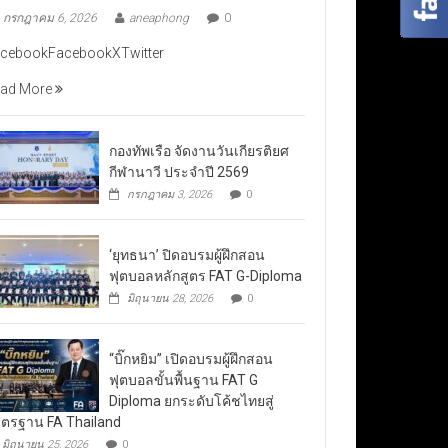
กรกฎาคม 6, 2026
aneaphong
0
cebookFacebookXTwitter
ad More
กองทัพเรือ จัดงานวันเกียรติยศ
กีฬานาวี ประจำปี 2569
กรกฎาคม 3, 2026
0
‘ยุทธนา’ ปิดอบรมผู้ฝึกสอน
ฟุตบอลหลักสูตร FAT G-Diploma
มิถุนายน 28, 2026
0
“บิ๊กหยิม” เปิดอบรมผู้ฝึกสอน
ฟุตบอลขั้นพื้นฐาน FAT G
Diploma ยกระดับโค้ชไทยสู่
ตรฐาน FA Thailand
มิถุนายน 25, 2026
0