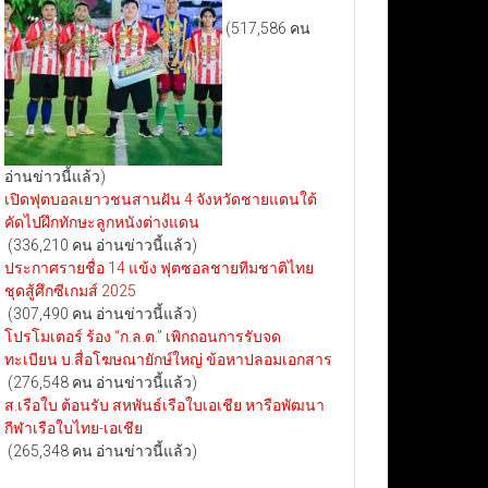
(517,586 คน
อ่านข่าวนี้แล้ว)
เปิดฟุตบอลเยาวชนสานฝัน 4 จังหวัดชายแดนใต้
คัดไปฝึกทักษะลูกหนังต่างแดน
(336,210 คน อ่านข่าวนี้แล้ว)
ประกาศรายชื่อ 14 แข้ง ฟุตซอลชายทีมชาติไทย
ชุดสู้ศึกซีเกมส์ 2025
(307,490 คน อ่านข่าวนี้แล้ว)
โปรโมเตอร์ ร้อง “ก.ล.ต.” เพิกถอนการรับจด
ทะเบียน บ.สื่อโฆษณายักษ์ใหญ่ ข้อหาปลอมเอกสาร
(276,548 คน อ่านข่าวนี้แล้ว)
ส.เรือใบ ต้อนรับ สหพันธ์เรือใบเอเชีย หารือพัฒนา
กีฬาเรือใบไทย-เอเชีย
(265,348 คน อ่านข่าวนี้แล้ว)