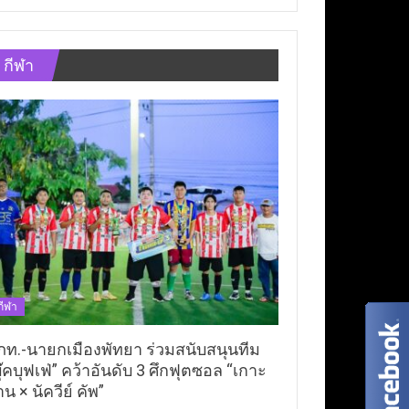
กีฬา
กีฬา
ภท.-นายกเมืองพัทยา ร่วมสนับสนุนทีม
ุ๊คบุฟเฟ่” คว้าอันดับ 3 ศึกฟุตซอล “เกาะ
าน × นัควีย์ คัพ”