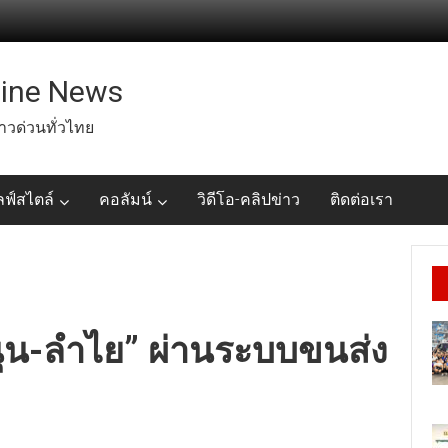
line News
่าวด่วนทั่วไทย
ลฟ์สไตล์
คอลัมน์
วิดีโอ-คลิปข่าว
ติดต่อเรา
ุน-ลำไย” ผ่านระบบขนส่ง