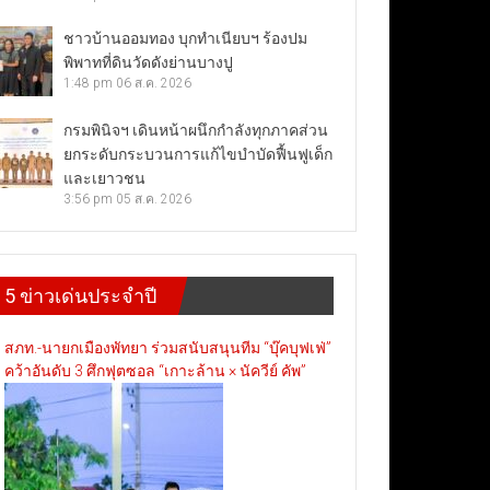
ชาวบ้านออมทอง บุกทำเนียบฯ ร้องปม
พิพาทที่ดินวัดดังย่านบางปู
1:48 pm
06 ส.ค. 2026
กรมพินิจฯ เดินหน้าผนึกกำลังทุกภาคส่วน
ยกระดับกระบวนการแก้ไขบำบัดฟื้นฟูเด็ก
และเยาวชน
3:56 pm
05 ส.ค. 2026
5 ข่าวเด่นประจำปี
สภท.-นายกเมืองพัทยา ร่วมสนับสนุนทีม “บุ๊คบุฟเฟ่”
คว้าอันดับ 3 ศึกฟุตซอล “เกาะล้าน × นัควีย์ คัพ”