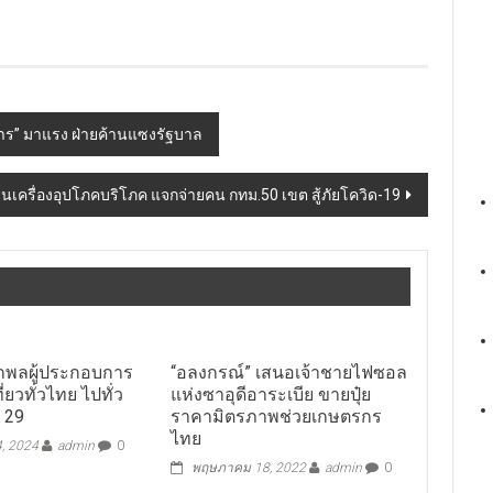
งธาร” มาแรง ฝ่ายค้านแซงรัฐบาล
ขบวนเครื่องอุปโภคบริโภค แจกจ่ายคน กทม.50 เขต สู้ภัยโควิด-19
ยกพลผู้ประกอบการ
“อลงกรณ์” เสนอเจ้าชายไฟซอล
ี่ยวทั่วไทย ไปทั่ว
แห่งซาอุดีอาระเบีย ขายปุ๋ย
่ 29
ราคามิตรภาพช่วยเกษตรกร
ไทย
, 2024
admin
0
พฤษภาคม 18, 2022
admin
0