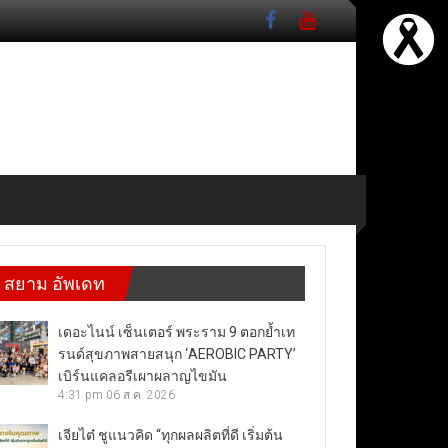
สยาม อัพเดท
เดอะไนน์ เซ็นเตอร์ พระราม 9 ตอกย้ำเท
รนด์สุขภาพสายสนุก ‘AEROBIC PARTY’
เบิร์นแคลอรีเผาผลาญไขมัน
4:31 pm
06 ส.ค. 2026
เจียไต๋ ชูแนวคิด “ทุกผลผลิตที่ดี เริ่มต้น