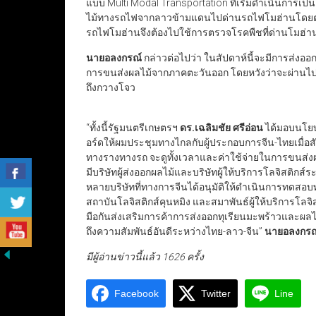
แบบ Multi Modal Transportation ที่เริ่มดำเนินการเป
ไม้ทางรถไฟจากลาวข้ามแดนไปด่านรถไฟโมฮ่านโดยตรง
รถไฟโมฮ่านจึงต้องไปใช้การตรวจโรคพืชที่ด่านโมฮ่าน
นายอลงกรณ์
กล่าวต่อไปว่า ในสัปดาห์นี้จะมีการส่งอ
การขนส่งผลไม้จากภาคตะวันออก โดยหวังว่าจะผ่านไป
ถึงกวางโจว
“ทั้งนี้รัฐมนตรีเกษตรฯ
ดร.เฉลิมชัย ศรีอ่อน
ได้มอบนโย
อร์ดให้ผมประชุมทางไกลกับผู้ประกอบการจีน-ไทยเมื่
ทางรางทางรถ จะดูทั้งเวลาและค่าใช้จ่ายในการขนส่งผ
มีบริษัทผู้ส่งออกผลไม้และบริษัทผู้ให้บริการโลจิสติกส์
หลายบริษัทที่ทางการจีนได้อนุมัติให้ดำเนินการทด
สถาบันโลจิสติกส์คุนหมิง และสมาพันธ์ผู้ให้บริการโล
มือกันส่งเสริมการค้าการส่งออกทุเรียนมะพร้าวและผลไ
ถึงความสัมพันธ์อันดีระหว่างไทย-ลาว-จีน”
นายอลงกรณ์
มีผู้อ่านข่าวนี้แล้ว 1626 ครั้ง
Facebook
Twitter
Line