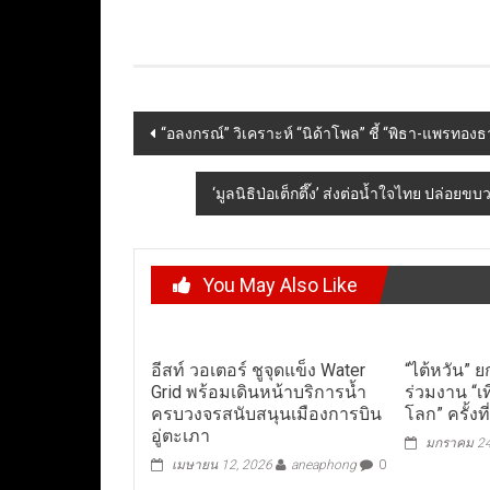
Post
“อลงกรณ์” วิเคราะห์ “นิด้าโพล” ชี้ “พิธา-แพรทอ
navigation
‘มูลนิธิป่อเต็กตึ๊ง’ ส่งต่อน้ำใจไทย ปล่อย
You May Also Like
อีสท์ วอเตอร์ ชูจุดแข็ง Water
“ไต้หวัน” 
Grid พร้อมเดินหน้าบริการน้ำ
ร่วมงาน “เท
ครบวงจรสนับสนุนเมืองการบิน
โลก” ครั้งที
อู่ตะเภา
มกราคม 24
เมษายน 12, 2026
aneaphong
0