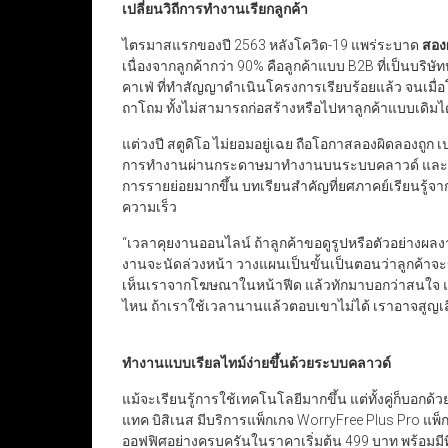
เปลี่ยนวิถีการทำงานเรียกลูกค้า
ไตรมาสแรกของปี 2563 หลังโควิด-19 แพร่ระบาด
สองผ
เนื่องจากลูกค้ากว่า 90% คือลูกค้าแบบ B2B ที่เป็นบริ
คาเฟ่ ที่ทำสัญญาดำเนินโครงการเรียบร้อยแล้ว จนเมื่
ถาโถม ทั้งไม่สามารถก่อสร้างหรือไปหาลูกค้าแบบเดิ
แต่วงปี สตูดิโอ ไม่ยอมอยู่เฉย ถือโอกาสลองผิดลองถูก 
การทำงานผ่านกระดาษมาทำงานบนระบบคลาวด์ และยังรุ
การรายย่อยมากขึ้น บทเรียนสำคัญที่ยศภาคย์เรียนรู้จากว
ความเร็ว
“เวลาคุยงานออนไลน์ ถ้าลูกค้าขอดูรูปหรือตัวอย่างผลงาน
งานจะนัดล่วงหน้า วางแผนเป็นขั้นเป็นตอนว่าลูกค้า
เห็นเราจากโฆษณาในหน้าฟีด แล้วทักมาบอกว่าสนใจ แ
ไหน ถ้าเราใช้เวลานานแล้วตอบเขาไม่ได้ เราอาจสูญเ
ทำงานแบบเรียลไทม์ง่ายขึ้นด้วยระบบคลาวด์
แม้จะเรียนรู้การใช้เทคโนโลยีมากขึ้น แต่ทั้งคู่ก็บอกด
แทค บิสิเนส มีบริการแพ็กเกจ WorryFree Plus Pro แ
ออฟฟิศอย่างครบครันในราคาเริ่มต้น 499 บาท พร้อมม