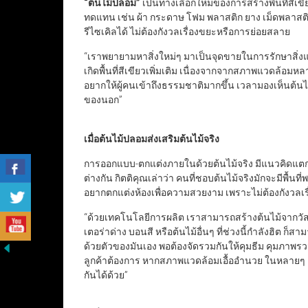
“
ต้นไม้ปลอม
”
เป็นทางเลือกใหม่ของการสร้างพื้นที่สีเ
ทดแทน เช่น ผ้า กระดาษ โฟม พลาสติก ยาง เม็ดพลาสติก
รีไซเคิลได้ ไม่ต้องกังวลเรื่องขยะหรือการย่อยสลาย
“เราพยายามหาสิ่งใหม่ๆ มาเป็นจุดขายในการรักษาสิ่งแวด
เกิดพื้นที่สีเขียวเพิ่มเติม เนื่องจากจากสภาพแวดล้อมห
อยากให้ผู้คนเข้าถึงธรรมชาติมากขึ้น เวลามองเห็นต้นไ
ของนอก”
เมื่อต้นไม้ปลอมส่งเสริมต้นไม้จริง
การออกแบบ-ตกแต่งภายในด้วยต้นไม้จริง มีแนวคิดแ
ต่างกัน กิตติคุณเล่าว่า คนที่ชอบต้นไม้จริงมักจะมีพื้น
อยากตกแต่งห้องเพื่อความสวยงาม เพราะไม่ต้องกังวลเรื
“ด้วยเทคโนโลยีการผลิต เราสามารถสร้างต้นไม้จากวัสดุ
เตอร่าด่าง บอนสี หรือต้นไม้อื่นๆ ที่ช่วงนี้กำลังฮิต ก็
ด้วยตัวของมันเอง พอต้องจัดรวมกันให้คุมธีม คุมภาพรว
ลูกค้าต้องการ หากสภาพแวดล้อมเอื้ออำนวย ในหลายๆ งา
กันได้ด้วย”