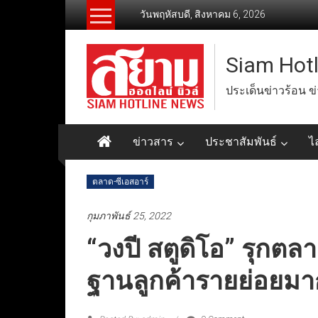
Skip
วันพฤหัสบดี, สิงหาคม 6, 2026
to
content
Siam Hot
ประเด็นข่าวร้อน ข
ข่าวสาร
ประชาสัมพันธ์
ไ
ตลาด-ซีเอสอาร์
กุมภาพันธ์ 25, 2022
“วงปี สตูดิโอ” รุกต
ฐานลูกค้ารายย่อยมาก