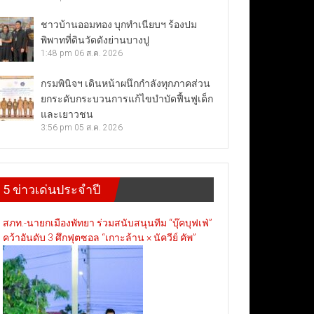
ชาวบ้านออมทอง บุกทำเนียบฯ ร้องปม
พิพาทที่ดินวัดดังย่านบางปู
1:48 pm
06 ส.ค. 2026
กรมพินิจฯ เดินหน้าผนึกกำลังทุกภาคส่วน
ยกระดับกระบวนการแก้ไขบำบัดฟื้นฟูเด็ก
และเยาวชน
3:56 pm
05 ส.ค. 2026
5 ข่าวเด่นประจำปี
สภท.-นายกเมืองพัทยา ร่วมสนับสนุนทีม “บุ๊คบุฟเฟ่”
คว้าอันดับ 3 ศึกฟุตซอล “เกาะล้าน × นัควีย์ คัพ”