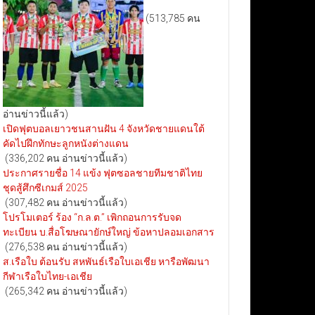
(513,785 คน
อ่านข่าวนี้แล้ว)
เปิดฟุตบอลเยาวชนสานฝัน 4 จังหวัดชายแดนใต้
คัดไปฝึกทักษะลูกหนังต่างแดน
(336,202 คน อ่านข่าวนี้แล้ว)
ประกาศรายชื่อ 14 แข้ง ฟุตซอลชายทีมชาติไทย
ชุดสู้ศึกซีเกมส์ 2025
(307,482 คน อ่านข่าวนี้แล้ว)
โปรโมเตอร์ ร้อง “ก.ล.ต.” เพิกถอนการรับจด
ทะเบียน บ.สื่อโฆษณายักษ์ใหญ่ ข้อหาปลอมเอกสาร
(276,538 คน อ่านข่าวนี้แล้ว)
ส.เรือใบ ต้อนรับ สหพันธ์เรือใบเอเชีย หารือพัฒนา
กีฬาเรือใบไทย-เอเชีย
(265,342 คน อ่านข่าวนี้แล้ว)