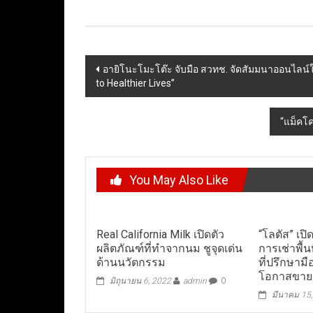
Post
อายิโนะโมะโต๊ะ จับมือ สวทช. จัดสัมมนาออนไลน์ใ
to Healthier Lives”
navigation
“แม็คโค
You May Also Like
Real California Milk เปิดตัว
“โลตัส” เป
ผลิตภัณฑ์ที่ทำจากนม ชูจุดเด่น
การเช่าพื้น
ด้านนวัตกรรม
ที่ปรึกษามื
โอกาสขายส
มิถุนายน 6, 2022
admin
0
มีนาคม 15