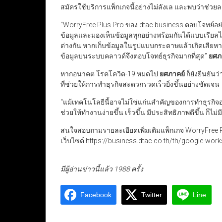
สมัครใช้บริการแพ็กเกจนี้อย่างไม่ลังเล และพบว่าช่วยล
“WorryFree Plus Pro ของ dtac business ตอบโจทย์
ข้อมูลและมองเห็นข้อมูลทุกอย่างพร้อมกันได้แบบเรียล
ต่างกัน หากเก็บข้อมูลในรูปแบบกระดาษแล้วเกิดเสียหาย
ข้อมูลบนระบบคลาวด์จึงตอบโจทย์ธุรกิจมากที่สุด”
ยศภ
หากอนาคต โรคโควิด-19 หมดไป
ยศภาคย์
ก็ยังยืนยันว
ที่ช่วยให้การทำธุรกิจสะดวกรวดเร็วยิ่งขึ้นอย่างชัดเจน
“แม้เทคโนโลยีนี้อาจไม่ใช่แก่นสำคัญของการทำธุรกิ
ช่วยให้ทำงานง่ายขึ้น เร็วขึ้น มีประสิทธิภาพดีขึ้น ก็ไม
สนใจสอบถามรายละเอียดเพิ่มเติมแพ็กเกจ WorryFree Pl
เว็บไซต์ https://business.dtac.co.th/th/google-wor
มีผู้อ่านข่าวนี้แล้ว 1988 ครั้ง
Facebook
Twitter
Line