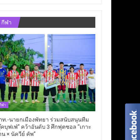
กีฬา
กีฬา
ภท.-นายกเมืองพัทยา ร่วมสนับสนุนทีม
ุ๊คบุฟเฟ่” คว้าอันดับ 3 ศึกฟุตซอล “เกาะ
าน × นัควีย์ คัพ”