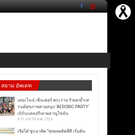
สยาม อัพเดท
เดอะไนน์ เซ็นเตอร์ พระราม 9 ตอกย้ำเท
รนด์สุขภาพสายสนุก ‘AEROBIC PARTY’
เบิร์นแคลอรีเผาผลาญไขมัน
4:31 pm
06 ส.ค. 2026
เจียไต๋ ชูแนวคิด “ทุกผลผลิตที่ดี เริ่มต้น