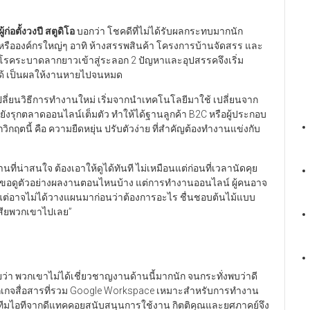
ู้ก่อตั้งวงปี สตูดิโอ
บอกว่า โชคดีที่ไม่ได้รับผลกระทบมากนัก
ษัทหรือองค์กรใหญ่ๆ อาทิ ห้างสรรพสินค้า โครงการบ้านจัดสรร และ
อโรคระบาดลากยาวเข้าสู่ระลอก 2 ปัญหาและอุปสรรคจึงเริ่ม
มได้ เป็นผลให้งานหายไปจนหมด
เปลี่ยนวิธีการทำงานใหม่ เริ่มจากนำเทคโนโลยีมาใช้ เปลี่ยนจาก
กตลาดออนไลน์เต็มตัว ทำให้ได้ฐานลูกค้า B2C หรือผู้ประกอบ
ิกฤตนี้ คือ ความยืดหยุ่น ปรับตัวง่าย ที่สำคัญต้องทำงานแข่งกับ
ที่น่าสนใจ ต้องเอาให้ดูได้ทันที ไม่เหมือนแต่ก่อนที่เวลานัดคุย
จะขอดูตัวอย่างผลงานตอนไหนบ้าง แต่การทำงานออนไลน์ ผู้คนอาจ
ต่อาจไม่ได้วางแผนมาก่อนว่าต้องการอะไร ชื่นชอบต้นไม้แบบ
สียพวกเขาไปเลย”
้วยว่า พวกเขาไม่ได้เชี่ยวชาญงานด้านนี้มากนัก จนกระทั่งพบว่าดี
พ็กเกจสื่อสารที่รวม Google Workspace เหมาะสำหรับการทำงาน
ีทีมไอทีจากดีแทคคอยสนับสนุนการใช้งาน กิตติคุณและยศภาคย์จึง