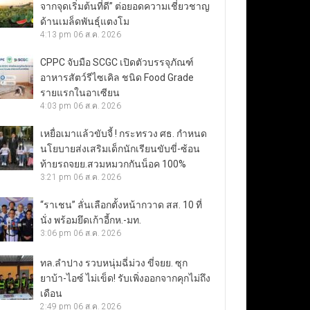
จากจุดเริ่มต้นที่ดี” ต่อยอดความเชี่ยวชาญ
ด้านเมล็ดพันธุ์แตงโม
4:13 pm
06 ส.ค. 2026
CPPC จับมือ SCGC เปิดตัวบรรจุภัณฑ์
อาหารสัตว์รีไซเคิล ชนิด Food Grade
รายแรกในอาเซียน
4:03 pm
06 ส.ค. 2026
เหยื่อเมาแล้วขับจี้ ! กระทรวง ศธ. กำหนด
นโยบายส่งเสริมเด็กนักเรียนขับขี่-ซ้อน
ท้ายรถจยย.สวมหมวกกันน็อค 100%
3:21 pm
06 ส.ค. 2026
“ราเชน” ลั่นเลือกตั้งหน้ากวาด สส. 10 ที่
นั่ง พร้อมยึดเก้าอี้กห.-มท.
3:06 pm
06 ส.ค. 2026
ทล.ลำปาง รวบหนุ่มฉี่ม่วง ขี่จยย. ซุก
ยาบ้า-ไอซ์ ไม่เข็ด! รับเพิ่งออกจากคุกไม่ถึง
เดือน
2:49 pm
06 ส.ค. 2026