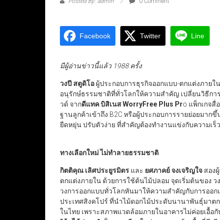
Posted By: admin
0 Comment
Facebook
Twitter
Line
มีผู้อ่านข่าวนี้แล้ว 1988 ครั้ง
วงปี สตูดิโอ
ผู้ประกอบการธุรกิจออกแบบ-ตกแต่งภายในราย
อนุรักษ์ธรรมชาติที่ทั่วโลกให้ความสำคัญ เปลี่ยน
วด์ จาก
ดีแทค บิสิเนส WorryFree Plus Pr
o แพ็กเกจสื่
ฐานลูกค้าเข้าถึง B2C หรือผู้ประกอบการรายย่อยมากขึ้น ช
ยืดหยุ่น ปรับตัวง่าย ที่สำคัญต้องทำงานแข่งกับความเร็
ทางเลือกใหม่ ไม่ทำลายธรรมชาติ
กิตติคุณ เลิศประยูรมิตร
และ
ยศภาคย์ จงเจริญใจ
สองผู้
ตกแต่งภายใน ด้วยการใช้ต้นไม้ปลอม จุดเริ่มต้นของ วงปี
วงการออกแบบทั่วโลกหันมาให้ความสำคัญกับการออกแบ
ประเทศสิงคโปร์ ที่นำไม้ดอกไม้ประดับนานาพันธุ์มาตกแ
ในไทย เพราะสภาพแวดล้อมภายในอาคารไม่ค่อยเอื้อกับก