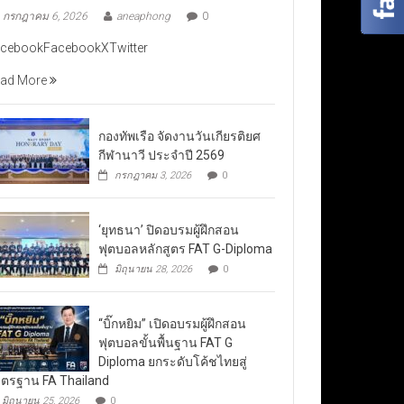
กรกฎาคม 6, 2026
aneaphong
0
cebookFacebookXTwitter
ad More
กองทัพเรือ จัดงานวันเกียรติยศ
กีฬานาวี ประจำปี 2569
กรกฎาคม 3, 2026
0
‘ยุทธนา’ ปิดอบรมผู้ฝึกสอน
ฟุตบอลหลักสูตร FAT G-Diploma
มิถุนายน 28, 2026
0
“บิ๊กหยิม” เปิดอบรมผู้ฝึกสอน
ฟุตบอลขั้นพื้นฐาน FAT G
Diploma ยกระดับโค้ชไทยสู่
ตรฐาน FA Thailand
มิถุนายน 25, 2026
0