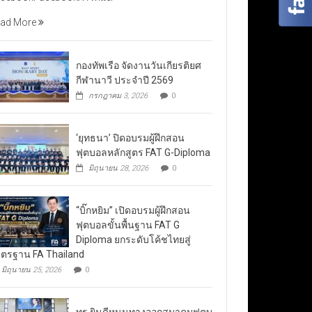
ad More
กองทัพเรือ จัดงานวันเกียรติยศ
กีฬานาวี ประจำปี 2569
กรกฎาคม 3, 2026
0
‘ยุทธนา’ ปิดอบรมผู้ฝึกสอน
ฟุตบอลหลักสูตร FAT G-Diploma
มิถุนายน 28, 2026
0
“บิ๊กหยิม” เปิดอบรมผู้ฝึกสอน
ฟุตบอลขั้นพื้นฐาน FAT G
Diploma ยกระดับโค้ชไทยสู่
ตรฐาน FA Thailand
มิถุนายน 25, 2026
0
ทรู ยินดีหนุนทางออกสมาคมฟุตบ