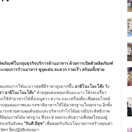
ิตภัณฑ์ในกลุ่มธุรกิจบริการด้านอาหาร ด้วยการเปิดตัวผลิตภัณฑ์
ประกอบการร้านอาหาร ชูจุดเด่น สะดวก รวดเร็ว พร้อมทั้งช่วย
วทดแทนการใช้มะนาวสดที่มีราคาสูงมากขึ้น
อายิโนะโมะโต๊ะ
จึง
า อายิโนะโมะโต๊ะ
”
ด้วยจุดเด่นหอมกลิ่นมะนาว ให้รสเปรี้ยว
้ทำอาหารได้ทั้งเมนูคาว หวาน และเครื่องดื่ม เพื่อตอบโจทย์
ควบคุมคุณภาพและรสชาติอาหารให้ได้มาตรฐานในทุกจาน อีกทั้ง
มารถช่วยควบคุมต้นทุนและบริหารกำไรได้อย่างมีประสิทธิภาพ
ที่มีคุณภาพได้มาตรฐาน ซึ่งจะช่วยยกระดับความพึงพอใจของผู้
มส่งเสริมสังคม
“
กินดี มีสุข
”
เพื่อสอดรับกับนโยบายการสร้างคุณค่า
ิษัทฯ ยึดปฎิบัติเสมอมา