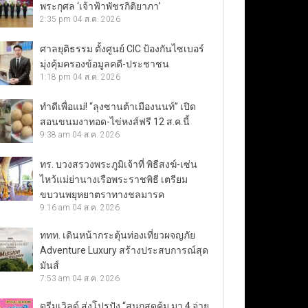
พระกุศล ‘เจ้าฟ้าพัชรกิติยาภา’
2:35 pm
04 ส.ค. 2026
ศาลยุติธรรม ตั้งศูนย์ CIC ป้องกันไซเบอร์
มุ่งคุ้มครองข้อมูลคดี-ประชาชน
1:18 pm
04 ส.ค. 2026
ทำดีเพื่อแม่! “ลุงซานต้าเมืองนนท์” เปิด
สอนขนมงาทอด-ไข่หงส์ฟรี 12 ส.ค.นี้
9:38 am
04 ส.ค. 2026
ทร. บวงสรวงพระภูมิเจ้าที่ พิธีสงฆ์-เซ่น
ไหว้แม่ย่านางเรือพระราชพิธี เตรียม
ขบวนพยุหยาตราทางชลมารค
9:16 am
04 ส.ค. 2026
ททท. เดินหน้ากระตุ้นท่องเที่ยวผจญภัย
Adventure Luxury สร้างประสบการณ์สุด
มันส์
7:53 am
04 ส.ค. 2026
ดรีมเวิลด์ ส่งโปรปัง “สนุกสุดคุ้ม มา 4 จ่าย