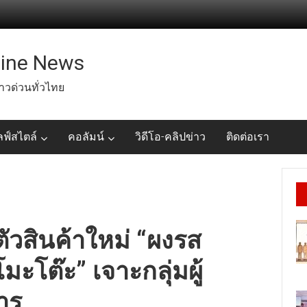
line News
่าวด่วนทั่วไทย
ลฟ์สไตล์
คอลัมน์
วิดีโอ-คลิปข่าว
ติดต่อเรา
ตัวสินค้าใหม่ “ผงรส
ะโต๊ะ” เจาะกลุ่มผู้
าร