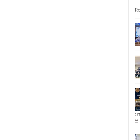
Re
มา