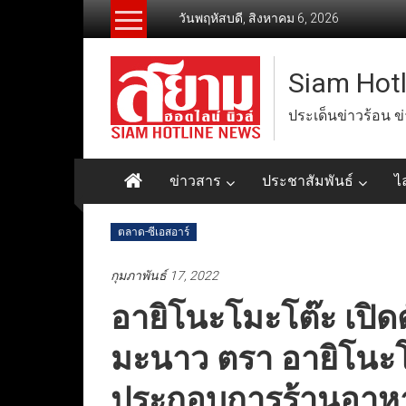
Skip
วันพฤหัสบดี, สิงหาคม 6, 2026
to
content
Siam Hot
ประเด็นข่าวร้อน ข
ข่าวสาร
ประชาสัมพันธ์
ไ
ตลาด-ซีเอสอาร์
กุมภาพันธ์ 17, 2022
อายิโนะโมะโต๊ะ เปิด
มะนาว ตรา อายิโนะโม
ประกอบการร้านอาห