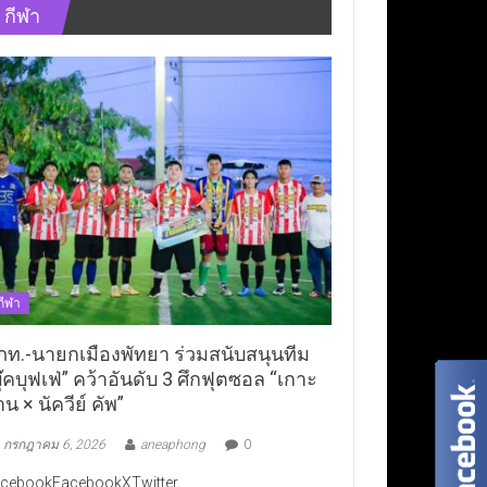
กีฬา
กีฬา
ภท.-นายกเมืองพัทยา ร่วมสนับสนุนทีม
ุ๊คบุฟเฟ่” คว้าอันดับ 3 ศึกฟุตซอล “เกาะ
าน × นัควีย์ คัพ”
กรกฎาคม 6, 2026
aneaphong
0
cebookFacebookXTwitter