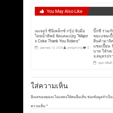
You May Also Like
เมเจอร์ ซีนีเพล็กซ์ กรุ้ป จับมือ
บิ๊กซี ร่วม
ไทยน้ำทิพย์ จัดแคมเปญ “Major
ขยะแชมเปี้
x Coke Thank You Riders”
สินค้ามาจิ
แชมเปี้ยน 1
เมษายน 13, 2026
aneaphong
0
บาท ให้รพ
จ.สมุทรปร
กุมภาพันธ์
ใส่ความเห็น
อีเมลของคุณจะไม่แสดงให้คนอื่นเห็น
ช่องข้อมูลจำเป็
ความเห็น
*