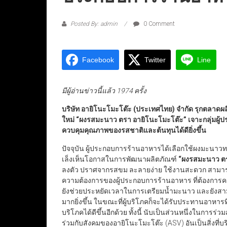
Posted By: admin
0 Comment
Facebook
Twitter
Line
มีผู้อ่านข่าวนี้แล้ว 1974 ครั้ง
บริษัท อายิโนะโมะโต๊ะ (ประเทศไทย) จำกัด รุกตลาดผล
ใหม่
“
ผงรสมะนาว ตรา อายิโนะโมะโต๊ะ
”
เจาะกลุ่มผู้
ควบคุมคุณภาพของรสชาติและต้นทุนได้ดียิ่งขึ้น
ปัจจุบัน ผู้ประกอบการร้านอาหารได้เลือกใช้ผงมะนา
เล็งเห็นโอกาสในการพัฒนาผลิตภัณฑ์
“
ผงรสมะนาว ตร
ลงตัว ปราศจากรสขม ละลายง่าย ใช้งานสะดวก สามารถใช
ความต้องการของผู้ประกอบการร้านอาหาร ที่ต้องการ
ยังช่วยประหยัดเวลาในการเตรียมน้ำมะนาว และยังสา
มากยิ่งขึ้น ในขณะที่ผู้บริโภคก็จะได้รับประทานอาหาร
บริโภคได้ดีขึ้นอีกด้วย ทั้งนี้ นับเป็นส่วนหนึ่งในการร่ว
ร่วมกับสังคมของอายิโนะโมะโต๊ะ (ASV) อันเป็นสิ่งที่บร