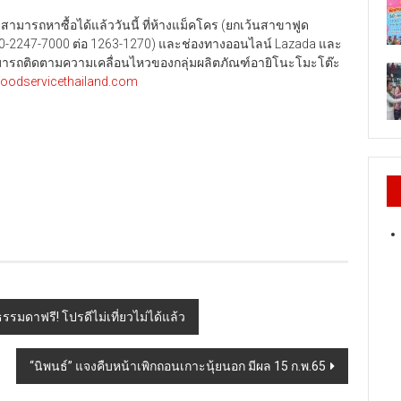
สามารถหาซื้อได้แล้ววันนี้ ที่ห้างแม็คโคร (ยกเว้นสาขาฟูด
่อ 0-2247-7000 ต่อ 1263-1270) และช่องทางออนไลน์ Lazada และ
รถติดตามความเคลื่อนไหวของกลุ่มผลิตภัณฑ์อายิโนะโมะโต๊ะ
oodservicethailand.com
รรมดาฟรี! โปรดีไม่เที่ยวไม่ได้แล้ว
“นิพนธ์” แจงคืบหน้าเพิกถอนเกาะนุ้ยนอก มีผล 15 ก.พ.65