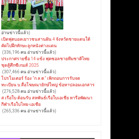
อ่านข่าวนี้แล้ว)
เปิดฟุตบอลเยาวชนสานฝัน 4 จังหวัดชายแดนใต้
คัดไปฝึกทักษะลูกหนังต่างแดน
(336,196 คน อ่านข่าวนี้แล้ว)
ประกาศรายชื่อ 14 แข้ง ฟุตซอลชายทีมชาติไทย
ชุดสู้ศึกซีเกมส์ 2025
(307,466 คน อ่านข่าวนี้แล้ว)
โปรโมเตอร์ ร้อง “ก.ล.ต.” เพิกถอนการรับจด
ทะเบียน บ.สื่อโฆษณายักษ์ใหญ่ ข้อหาปลอมเอกสาร
(276,528 คน อ่านข่าวนี้แล้ว)
ส.เรือใบ ต้อนรับ สหพันธ์เรือใบเอเชีย หารือพัฒนา
กีฬาเรือใบไทย-เอเชีย
(265,336 คน อ่านข่าวนี้แล้ว)