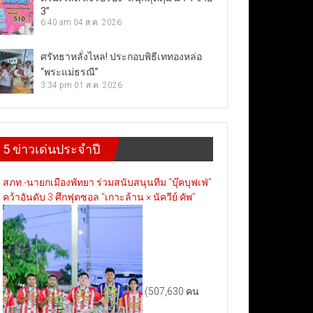
3”
6:40 am
04 ส.ค. 2026
ศรัทธาหลั่งไหล! ประกอบพิธีเททองหล่อ
“พระแม่ธรณี”
3:34 pm
01 ส.ค. 2026
5 ข่าวเด่นประจำปี
สภท.-นายกเมืองพัทยา ร่วมสนับสนุนทีม “บุ๊คบุฟเฟ่”
คว้าอันดับ 3 ศึกฟุตซอล “เกาะล้าน × นัควีย์ คัพ”
(507,630 คน