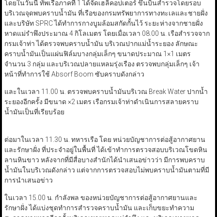
โดยในวันนี้ ทัพเรือภาคที่ 1 ได้จัดเฮลิคอปเตอร์ ขึ้นบินสำรวจโดยรอบ
บริเวณจุดพบคราบน้ำมัน ที่เรือของกรมทรัพยาการทางทะเลและชายฝั่ง
และบริษัท SPRC ได้ทำการกางบูมล้อมสกัดกั้นไว้ ระยะห่างจากชายฝั่ง
หาดแม่รำพึงประมาณ 4 กิโลเมตร โดยเมื่อเวลา 08.00 น. เรือสำรวจจาก
กรมเจ้าท่า ได้ตรวจพบคราบน้ำมัน บริเวณปากแม่น้ำระยอง ลักษณะ
คราบน้ำมันเป็นแผ่นฟิล์มบางกลุ่มเล็กๆ ขนาดประมาณ 1×1 เมตร
จำนวน 3 กลุ่ม และบริเวณปลายแหลมรุ่งเรือง ตรวจพบกลุ่มเล็กๆ เจ้า
หน้าที่ทำการใช้ Absorf Boom ซับคราบดังกล่าว
และในเวลา 11.00 น. ตรวจพบคราบน้ำมันบริเวณ Break Water ปากน้ำ
ระยองอีกครั้ง มีขนาด ×2 เมตร เรือกรมเจ้าท่าดำเนินการสลายคราบ
น้ำมันเป็นที่เรียบร้อย
ต่อมาในเวลา 11.30 น. ทหารเรือ โดย หน่วยบัญชาการต่อสู้อากาศยาน
และรักษาฝั่ง ที่ประจำอยู่ในพื้นที่ ได้เข้าทำการตรวจสอบบริเวณโขดหิน
ลานหินขาว หลังจากที่มีสื่อบางสำนักได้นำเสนอข่าวว่า มีการพบคราบ
น้ำมันในบริเวณดังกล่าว แต่จากการตรวจสอบไม่พบคราบน้ำมันตามที่มี
การนำเสนอข่าว
ในเวลา 15.00 น. กำลังพล ของหน่วยบัญชาการต่อสู้อากาศยานและ
รักษาฝั่ง ได้แบ่งชุดทำการสำรวจคราบน้ำมัน และเก็บขยะทำความ