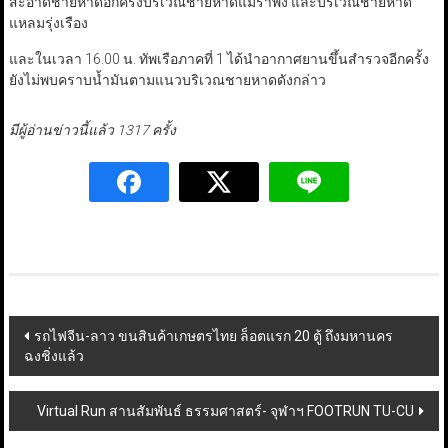
สะอาดชายหาดอีกครั้งบริเวณชายหาดแม่รำพึง และบริเวณชายหาด
แหลมรุ่งเรือง
และในเวลา 16.00 น. ทัพเรือภาคที่ 1 ได้นำอากาศยานขึ้นสำรวจอีกครั้ง
ยังไม่พบคราบน้ำมันตามแนวบริเวณชายหาดดังกล่าว
มีผู้อ่านข่าวนี้แล้ว 1317 ครั้ง
Post
รถไฟจีน-ลาว ขนสินค้าเกษตรไทย ล็อตแรก 20 ตู้ ถึงมหานคร
ฉงชิ่งแล้ว
navigation
Virtual Run สานสัมพันธ์ ธรรมศาสตร์- จุฬาฯ FOOTRUN TU-CU