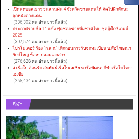
เปิดฟุตบอลเยาวชนสานฝัน 4 จังหวัดชายแดนใต้ คัดไปฝึกทักษะ
ลูกหนังต่างแดน
(336,302 คน อ่านข่าวนี้แล้ว)
ประกาศรายชื่อ 14 แข้ง ฟุตซอลชายทีมชาติไทย ชุดสู้ศึกซีเกมส์
2025
(307,574 คน อ่านข่าวนี้แล้ว)
โปรโมเตอร์ ร้อง “ก.ล.ต.” เพิกถอนการรับจดทะเบียน บ.สื่อโฆษณา
ยักษ์ใหญ่ ข้อหาปลอมเอกสาร
(276,628 คน อ่านข่าวนี้แล้ว)
ส.เรือใบ ต้อนรับ สหพันธ์เรือใบเอเชีย หารือพัฒนากีฬาเรือใบไทย-
เอเชีย
(265,434 คน อ่านข่าวนี้แล้ว)
กีฬา