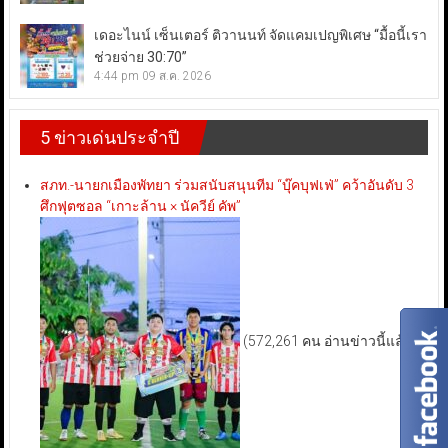
เดอะไนน์ เซ็นเตอร์ ติวานนท์ จัดแคมเปญพิเศษ “มื้อนี้เรา
ช่วยจ่าย 30:70”
4:44 pm
09 ส.ค. 2026
5 ข่าวเด่นประจำปี
สภท.-นายกเมืองพัทยา ร่วมสนับสนุนทีม “บุ๊คบุฟเฟ่” คว้าอันดับ 3
ศึกฟุตซอล “เกาะล้าน × นัควีย์ คัพ”
(572,261 คน อ่านข่าวนี้แล้ว)