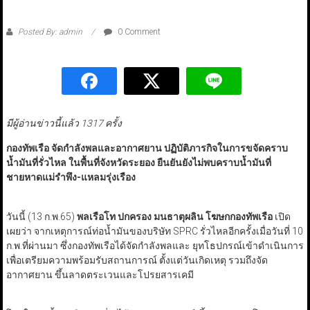
Posted By: admin
0 Comment
มีผู้อ่านข่าวนี้แล้ว 1317 ครั้ง
กองทัพเรือ จัดกำลังพลและอากาศยาน ปฏิบัติภารกิจในการขจัดคราบ
น้ำมันที่รั่วไหล ในพื้นที่จังหวัดระยอง ยืนยันยังไม่พบคราบน้ำมันที่
ชายหาดแม่รำพึง-แหลมรุ่งเรือง
วันนี้ (13 ก.พ.65)
พลเรือโท ปกครอง มนธาตุผลิน โฆษกกองทัพเรือ
เปิด
เผยว่า จากเหตุการณ์ท่อน้ำมันของบริษัท SPRC รั่วไหลอีกครั้งเมื่อวันที่ 10
ก.พ.ที่ผ่านมา ซึ่งกองทัพเรือได้จัดกำลังพลและ ยุทโธปกรณ์เข้าดำเนินการ
เพื่อเตรียมความพร้อมรับสถานการณ์ ตั้งแต่วันเกิดเหตุ รวมถึงจัด
อากาศยาน ขึ้นลาดตระเวนและโปรยสารเคมี