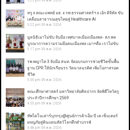
5:25 pm
09 ส.ค. 2026
ทรู x คณะแพทย์ มธ. x รพ.ธรรมศาสตร์ฯ x เอ้ก ดิจิทัล ขับ
เคลื่อนสาธารณสุขไทยสู่ Healthcare AI
5:22 pm
09 ส.ค. 2026
มูลนิธิเมาไม่ขับ จับมือ เทศบาลเมืองเมืองพล- สภ.พล
บูรณาการความร่วมมือคนเมืองพล เมา+ดื่ม เราไม่ขับ
5:17 pm
09 ส.ค. 2026
รพ.พญาไท 3 จับมือ สนท. จัดอบรมการช่วยชีวิตขั้นพื้น
ฐาน CPR ให้นักเรียนรร.วัดนวลนรดิศ เพิ่มโอกาสรอด
ชีวิต
5:00 pm
09 ส.ค. 2026
คณะศึกษาศาสตร์ มหาวิทยาลัยศิลปากร จัดพิธีไหว้ครู
ประจำปีการศึกษา 2569
4:55 pm
09 ส.ค. 2026
ทัพไดโนเสาร์บุกกรุง@ศูนย์การค้าเอ็ม บี เค เซ็นเตอร์
ผจญภัยสู่ดินแดนสัตว์โลกดึกดำบรรพ์
4:48 pm
09 ส.ค. 2026