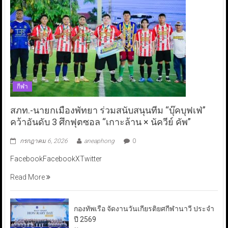
กีฬา
สภท.-นายกเมืองพัทยา ร่วมสนับสนุนทีม “บุ๊คบุฟเฟ่”
คว้าอันดับ 3 ศึกฟุตซอล “เกาะล้าน × นัควีย์ คัพ”
กรกฎาคม 6, 2026
aneaphong
0
FacebookFacebookXTwitter
Read More
กองทัพเรือ จัดงานวันเกียรติยศกีฬานาวี ประจำ
ปี 2569