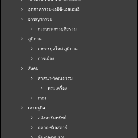
อุตสาหกรรม-เออีซี-เอสเอมอี
อาชญากรรม
กระบวนการยุติธรรม
ภูมิภาค
เกษตรยุคใหม่-ภูมิภาค
การเมือง
สังคม
ศาสนา-วัฒนธรรม
พระเครื่อง
กทม
เศรษฐกิจ
อสังหาริมทรัพย์
ตลาด-ซีเอสอาร์
หุ้น-กองทุนรวม