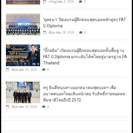
กรกฎาคม 3, 2026
0
‘ยุทธนา’ ปิดอบรมผู้ฝึกสอนฟุตบอลหลักสูตร FAT
G-Diploma
มิถุนายน 28, 2026
0
“บิ๊กหยิม” เปิดอบรมผู้ฝึกสอนฟุตบอลขั้นพื้นฐาน
FAT G Diploma ยกระดับโค้ชไทยสู่มาตรฐาน FA
Thailand
มิถุนายน 25, 2026
0
ทรู ยินดีหนุนทางออกสมาคมฟุตบอลฯ เพื่อ
อนาคตบอลไทยเดินหน้าต่อ รับสิทธิ์ถ่ายทอดสด
ทีมชาติไทยถึงปี 2572
มิถุนายน 25, 2026
0