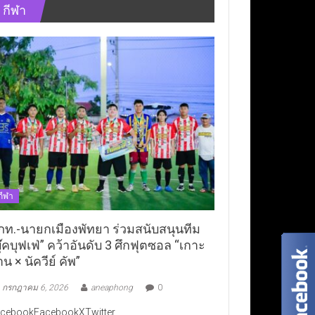
กีฬา
กีฬา
ภท.-นายกเมืองพัทยา ร่วมสนับสนุนทีม
ุ๊คบุฟเฟ่” คว้าอันดับ 3 ศึกฟุตซอล “เกาะ
าน × นัควีย์ คัพ”
กรกฎาคม 6, 2026
aneaphong
0
cebookFacebookXTwitter