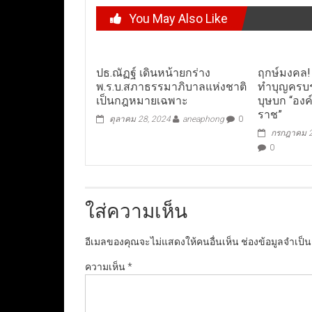
You May Also Like
ปธ.ณัฏฐ์ เดินหน้ายกร่าง
ฤกษ์มงคล! 
พ.ร.บ.สภาธรรมาภิบาลแห่งชาติ
ทำบุญครบร
เป็นกฎหมายเฉพาะ
บุษบก “อง
ราช”
ตุลาคม 28, 2024
aneaphong
0
กรกฎาคม 2
0
ใส่ความเห็น
อีเมลของคุณจะไม่แสดงให้คนอื่นเห็น
ช่องข้อมูลจำเป็
ความเห็น
*