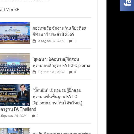
ad More
กองทัพเรือ จัดงานวันเกียรติยศ
กีฬานาวี ประจำปี 2569
กรกฎาคม 3, 2026
0
‘ยุทธนา’ ปิดอบรมผู้ฝึกสอน
ฟุตบอลหลักสูตร FAT G-Diploma
มิถุนายน 28, 2026
0
“บิ๊กหยิม” เปิดอบรมผู้ฝึกสอน
ฟุตบอลขั้นพื้นฐาน FAT G
Diploma ยกระดับโค้ชไทยสู่
ตรฐาน FA Thailand
มิถุนายน 25, 2026
0
ทรู ยินดีหนุนทางออกสมาคมฟุตบ