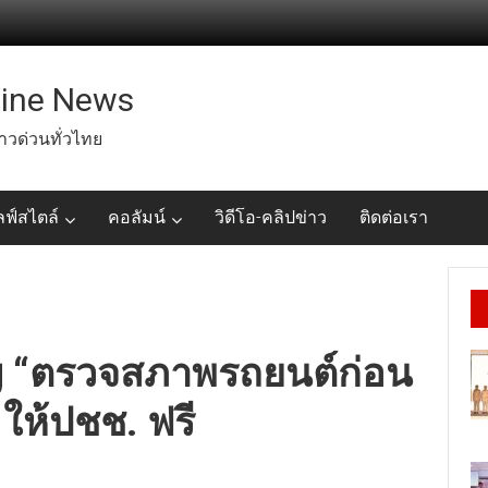
line News
่าวด่วนทั่วไทย
ลฟ์สไตล์
คอลัมน์
วิดีโอ-คลิปข่าว
ติดต่อเรา
 “ตรวจสภาพรถยนต์ก่อน
ให้ปชช. ฟรี