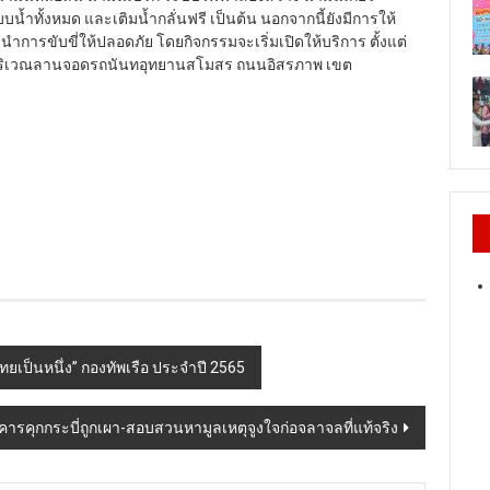
ั้งหมด และเติมน้ำกลั่นฟรี เป็นต้น นอกจากนี้ยังมีการให้
รขับขี่ให้ปลอดภัย โดยกิจกรรมจะเริ่มเปิดให้บริการ ตั้งแต่
. ณ บริเวณลานจอดรถนันทอุทยานสโมสร ถนนอิสรภาพ เขต
ยเป็นหนึ่ง” กองทัพเรือ ประจำปี 2565
อาคารคุกกระบี่ถูกเผา-สอบสวนหามูลเหตุจูงใจก่อจลาจลที่แท้จริง