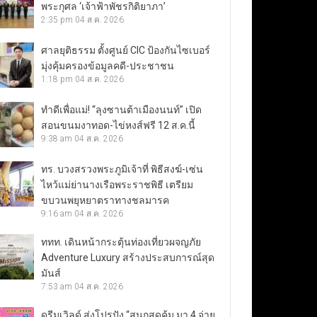
พระกุศล ‘เจ้าฟ้าพัชรกิติยาภา’
2:35 pm
04 ส.ค. 2026
ศาลยุติธรรม ตั้งศูนย์ CIC ป้องกันไซเบอร์
มุ่งคุ้มครองข้อมูลคดี-ประชาชน
1:18 pm
04 ส.ค. 2026
ทำดีเพื่อแม่! “ลุงซานต้าเมืองนนท์” เปิด
สอนขนมงาทอด-ไข่หงส์ฟรี 12 ส.ค.นี้
9:38 am
04 ส.ค. 2026
ทร. บวงสรวงพระภูมิเจ้าที่ พิธีสงฆ์-เซ่น
ไหว้แม่ย่านางเรือพระราชพิธี เตรียม
ขบวนพยุหยาตราทางชลมารค
9:16 am
04 ส.ค. 2026
ททท. เดินหน้ากระตุ้นท่องเที่ยวผจญภัย
Adventure Luxury สร้างประสบการณ์สุด
มันส์
7:53 am
04 ส.ค. 2026
ดรีมเวิลด์ ส่งโปรปัง “สนุกสุดคุ้ม มา 4 จ่าย