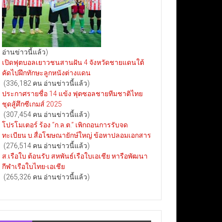
อ่านข่าวนี้แล้ว)
เปิดฟุตบอลเยาวชนสานฝัน 4 จังหวัดชายแดนใต้
คัดไปฝึกทักษะลูกหนังต่างแดน
(336,182 คน อ่านข่าวนี้แล้ว)
ประกาศรายชื่อ 14 แข้ง ฟุตซอลชายทีมชาติไทย
ชุดสู้ศึกซีเกมส์ 2025
(307,454 คน อ่านข่าวนี้แล้ว)
โปรโมเตอร์ ร้อง “ก.ล.ต.” เพิกถอนการรับจด
ทะเบียน บ.สื่อโฆษณายักษ์ใหญ่ ข้อหาปลอมเอกสาร
(276,514 คน อ่านข่าวนี้แล้ว)
ส.เรือใบ ต้อนรับ สหพันธ์เรือใบเอเชีย หารือพัฒนา
กีฬาเรือใบไทย-เอเชีย
(265,326 คน อ่านข่าวนี้แล้ว)