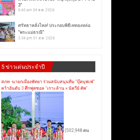
3”
6:40 am
04 ส.ค. 2026
ศรัทธาหลั่งไหล! ประกอบพิธีเททองหล่อ
“พระแม่ธรณี”
3:34 pm
01 ส.ค. 2026
5 ข่าวเด่นประจำปี
สภท.-นายกเมืองพัทยา ร่วมสนับสนุนทีม “บุ๊คบุฟเฟ่”
คว้าอันดับ 3 ศึกฟุตซอล “เกาะล้าน × นัควีย์ คัพ”
(502,948 คน