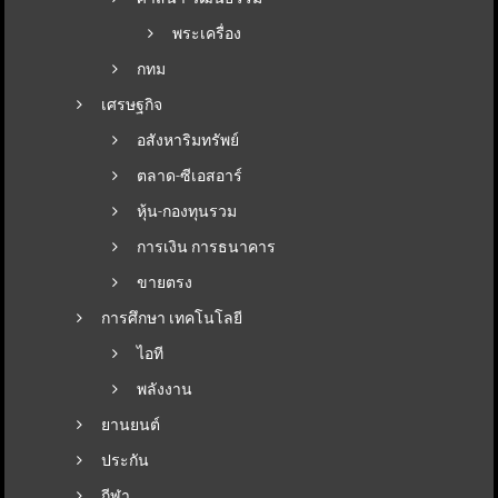
พระเครื่อง
กทม
เศรษฐกิจ
อสังหาริมทรัพย์
ตลาด-ซีเอสอาร์
หุ้น-กองทุนรวม
การเงิน การธนาคาร
ขายตรง
การศึกษา เทคโนโลยี
ไอที
พลังงาน
ยานยนต์
ประกัน
กีฬา