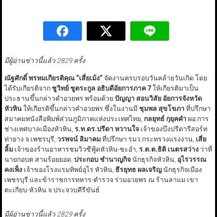
มีผู้อ่านข่าวนี้แล้ว 2829 ครั้ง
ณัฐศักดิ์ พรหมเกียรติคุณ “เสี่ยเม้ง”
จัดงานครบรอบวันคล้ายวันเกิด โดย
ได้รับเกียรติจาก
ชูวิทย์ ชูตระกูล อธิบดีอัยการภาค 7
ให้เกียรติมาเป็น
ประธานขึ้นกล่าวคำอวยพร พร้อมด้วย
ปัญญา สอนวิสัย อัยการจังหวัด
หัวหิน
ให้เกียรติขึ้นกล่าวคำอวยพร ซึ่งในงานมี
ชุมพล สุขโขภา
ที่ปรึกษา
สมาคมหนังสือพิมพ์ส่วนภูมิภาคแห่งประเทศไทย,
กลยุทธ์ กุยุคคำ
ผอ.การ
ช่างเทศบาลเมืองหัวหิน,
ร.ท.ดร.ปรีดา หวานใจ
เจ้าของบึงปรีดารีสอร์ท
ท่ายาง จ.เพชรบุรี,
วรพจน์ ลิมาคม
ที่ปรึกษา รมว.กระทรวงแรงงาน,
เสี่ย
ลิ้ม
เจ้าของร้านอาหารชมวิวซีฟู้ดหัวหิน-ชะอำ,
ร.ต.ต.ธิติ เนตรสว่าง
ว่าที่
นายกอบต.สามร้อยยอด,
ประกอบ ชำนาญกิจ
นักธุรกิจหัวหิน,
อุไรวรรณ
คงเพ็ง
เจ้าของโรงแรมทิพย์อุไร หัวหิน,
ธีรยุทธ ผลเจริญ
นักธุรกิจเมือง
เพชรบุรี และข้าราชการทหาร-ตำรวจ ร่วมอวยพร ณ ร้านลาแม เขา
ตะเกียบ-หัวหิน จ.ประจวบคีรีขันธ์
มีผู้อ่านข่าวนี้แล้ว 2829 ครั้ง