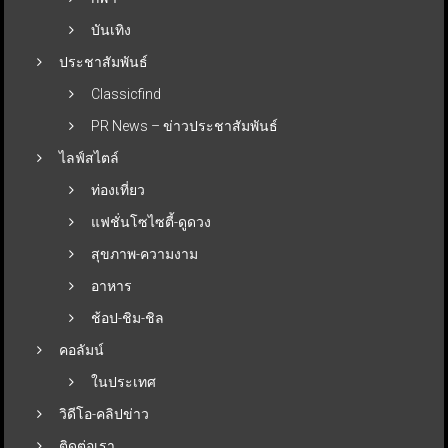
บันเทิง
ประชาสัมพันธ์
Classicfind
PR News – ข่าวประชาสัมพันธ์
ไลฟ์สไตล์
ท่องเที่ยว
แฟชั่นโซไซตี้-ดูดวง
สุขภาพ-ความงาม
อาหาร
ช้อป-ชิม-ชิล
คอลัมน์
ในประเทศ
วิดีโอ-คลิปข่าว
ติดต่อเรา