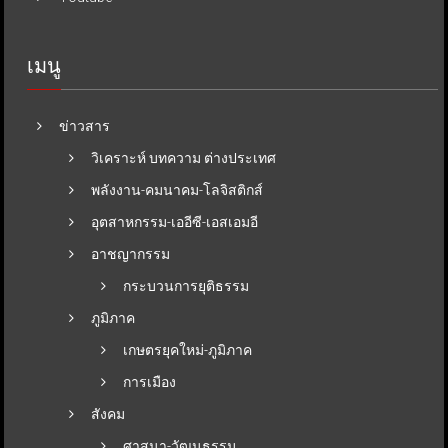
เมนู
ข่าวสาร
วิเคราะห์ บทความ ต่างประเทศ
พลังงาน-คมนาคม-โลจิสติกส์
อุตสาหกรรม-เออีซี-เอสเอมอี
อาชญากรรม
กระบวนการยุติธรรม
ภูมิภาค
เกษตรยุคใหม่-ภูมิภาค
การเมือง
สังคม
ศาสนา-วัฒนธรรม