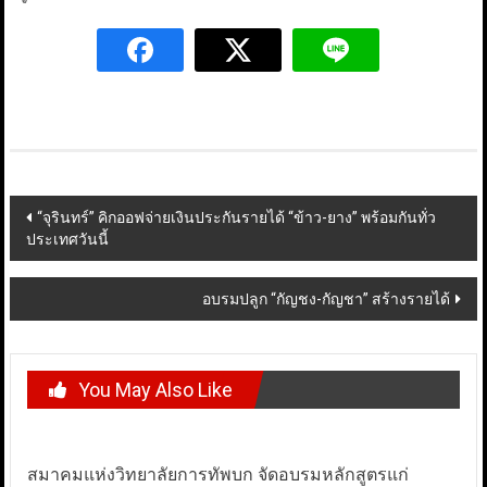
Post
“จุรินทร์” คิกออฟจ่ายเงินประกันรายได้ “ข้าว-ยาง” พร้อมกันทั่ว
ประเทศวันนี้
navigation
อบรมปลูก “กัญชง-กัญชา” สร้างรายได้
You May Also Like
สมาคมแห่งวิทยาลัยการทัพบก จัดอบรมหลักสูตรแก่