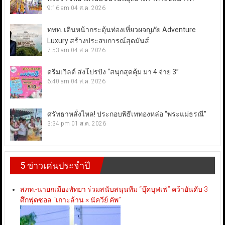
9:16 am
04 ส.ค. 2026
ททท. เดินหน้ากระตุ้นท่องเที่ยวผจญภัย Adventure
Luxury สร้างประสบการณ์สุดมันส์
7:53 am
04 ส.ค. 2026
ดรีมเวิลด์ ส่งโปรปัง “สนุกสุดคุ้ม มา 4 จ่าย 3”
6:40 am
04 ส.ค. 2026
ศรัทธาหลั่งไหล! ประกอบพิธีเททองหล่อ “พระแม่ธรณี”
3:34 pm
01 ส.ค. 2026
5 ข่าวเด่นประจำปี
สภท.-นายกเมืองพัทยา ร่วมสนับสนุนทีม “บุ๊คบุฟเฟ่” คว้าอันดับ 3
ศึกฟุตซอล “เกาะล้าน × นัควีย์ คัพ”