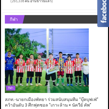
(265,338 คน อ่านข่าวนี้แล้ว)
กีฬา
กีฬา
สภท.-นายกเมืองพัทยา ร่วมสนับสนุนทีม “บุ๊คบุฟเฟ่”
คว้าอันดับ 3 ศึกฟุตซอล “เกาะล้าน × นัควีย์ คัพ”