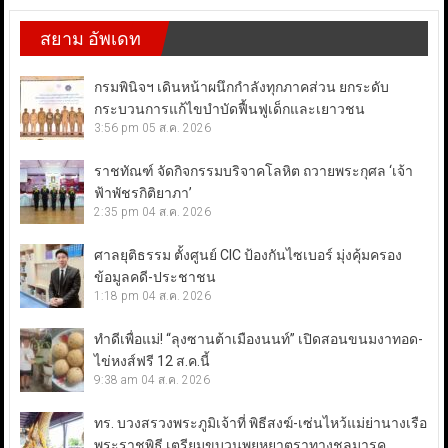
สยาม อัพเดท
กรมพินิจฯ เดินหน้าผนึกกำลังทุกภาคส่วน ยกระดับ
กระบวนการแก้ไขบำบัดฟื้นฟูเด็กและเยาวชน
3:56 pm
05 ส.ค. 2026
ราชทัณฑ์ จัดกิจกรรมบริจาคโลหิต ถวายพระกุศล ‘เจ้า
ฟ้าพัชรกิติยาภา’
2:35 pm
04 ส.ค. 2026
ศาลยุติธรรม ตั้งศูนย์ CIC ป้องกันไซเบอร์ มุ่งคุ้มครอง
ข้อมูลคดี-ประชาชน
1:18 pm
04 ส.ค. 2026
ทำดีเพื่อแม่! “ลุงซานต้าเมืองนนท์” เปิดสอนขนมงาทอด-
ไข่หงส์ฟรี 12 ส.ค.นี้
9:38 am
04 ส.ค. 2026
ทร. บวงสรวงพระภูมิเจ้าที่ พิธีสงฆ์-เซ่นไหว้แม่ย่านางเรือ
พระราชพิธี เตรียมขบวนพยุหยาตราทางชลมารค