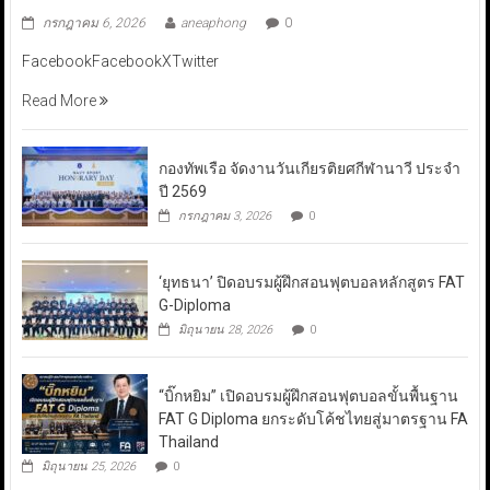
กรกฎาคม 6, 2026
aneaphong
0
FacebookFacebookXTwitter
Read More
กองทัพเรือ จัดงานวันเกียรติยศกีฬานาวี ประจำ
ปี 2569
กรกฎาคม 3, 2026
0
‘ยุทธนา’ ปิดอบรมผู้ฝึกสอนฟุตบอลหลักสูตร FAT
G-Diploma
มิถุนายน 28, 2026
0
“บิ๊กหยิม” เปิดอบรมผู้ฝึกสอนฟุตบอลขั้นพื้นฐาน
FAT G Diploma ยกระดับโค้ชไทยสู่มาตรฐาน FA
Thailand
มิถุนายน 25, 2026
0