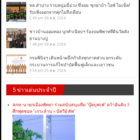
ทล.ลำปาง รวบหนุ่มฉี่ม่วง ขี่จยย. ซุกยาบ้า-ไอซ์ ไม่เข็ด!
รับเพิ่งออกจากคุกไม่ถึงเดือน
2:49 pm
06 ส.ค. 2026
ชาวบ้านออมทอง บุกทำเนียบฯ ร้องปมพิพาทที่ดินวัดดัง
ย่านบางปู
1:48 pm
06 ส.ค. 2026
กรมพินิจฯ เดินหน้าผนึกกำลังทุกภาคส่วน ยกระดับ
กระบวนการแก้ไขบำบัดฟื้นฟูเด็กและเยาวชน
3:56 pm
05 ส.ค. 2026
5 ข่าวเด่นประจำปี
สภท.-นายกเมืองพัทยา ร่วมสนับสนุนทีม “บุ๊คบุฟเฟ่” คว้าอันดับ 3
ศึกฟุตซอล “เกาะล้าน × นัควีย์ คัพ”