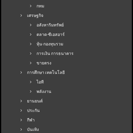
กทม
เศรษฐกิจ
อสังหาริมทรัพย์
ตลาด-ซีเอสอาร์
หุ้น-กองทุนรวม
การเงิน การธนาคาร
ขายตรง
การศึกษา เทคโนโลยี
ไอที
พลังงาน
ยานยนต์
ประกัน
กีฬา
บันเทิง