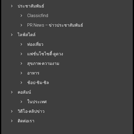
ประชาสัมพันธ์
Classicfind
PR News – ข่าวประชาสัมพันธ์
ไลฟ์สไตล์
ท่องเที่ยว
แฟชั่นโซไซตี้-ดูดวง
สุขภาพ-ความงาม
อาหาร
ช้อป-ชิม-ชิล
คอลัมน์
ในประเทศ
วิดีโอ-คลิปข่าว
ติดต่อเรา