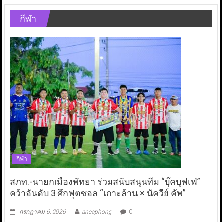
กีฬา
กีฬา
สภท.-นายกเมืองพัทยา ร่วมสนับสนุนทีม “บุ๊คบุฟเฟ่”
คว้าอันดับ 3 ศึกฟุตซอล “เกาะล้าน × นัควีย์ คัพ”
กรกฎาคม 6, 2026
aneaphong
0