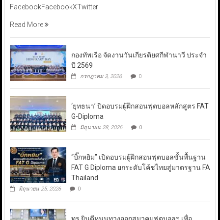
FacebookFacebookXTwitter
Read More
กองทัพเรือ จัดงานวันเกียรติยศกีฬานาวี ประจำ
ปี 2569
กรกฎาคม 3, 2026
0
‘ยุทธนา’ ปิดอบรมผู้ฝึกสอนฟุตบอลหลักสูตร FAT
G-Diploma
มิถุนายน 28, 2026
0
“บิ๊กหยิม” เปิดอบรมผู้ฝึกสอนฟุตบอลขั้นพื้นฐาน
FAT G Diploma ยกระดับโค้ชไทยสู่มาตรฐาน FA
Thailand
มิถุนายน 25, 2026
0
ทรู ยินดีหนุนทางออกสมาคมฟุตบอลฯ เพื่อ