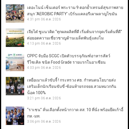
เดอะไนน์ เซ็นเตอร์ พระราม 9 ตอกย้ำเทรนด์สุขภาพสาย
สนุก ‘AEROBIC PARTY’ เบิร์นแคลอรีเผาผลาญไขมัน
4:31 pm
06 ส.ค. 2026
เจียไต๋ ชูแนวคิด “ทุกผลผลิตที่ดี เริ่มต้นจากจุดเริ่มต้นที่ดี”
ต่อยอดความเชี่ยวชาญด้านเมล็ดพันธุ์แตงโม
4:13 pm
06 ส.ค. 2026
CPPC จับมือ SCGC เปิดตัวบรรจุภัณฑ์อาหารสัตว์
รีไซเคิล ชนิด Food Grade รายแรกในอาเซียน
4:03 pm
06 ส.ค. 2026
เหยื่อเมาแล้วขับจี้ ! กระทรวง ศธ. กำหนดนโยบายส่ง
เสริมเด็กนักเรียนขับขี่-ซ้อนท้ายรถจยย.สวมหมวกกัน
น็อค 100%
3:21 pm
06 ส.ค. 2026
“ราเชน” ลั่นเลือกตั้งหน้ากวาด สส. 10 ที่นั่ง พร้อมยึดเก้าอี้
กห.-มท.
3:06 pm
06 ส.ค. 2026