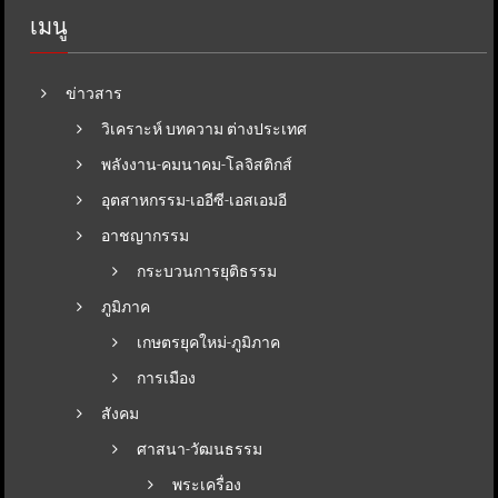
เมนู
ข่าวสาร
วิเคราะห์ บทความ ต่างประเทศ
พลังงาน-คมนาคม-โลจิสติกส์
อุตสาหกรรม-เออีซี-เอสเอมอี
อาชญากรรม
กระบวนการยุติธรรม
ภูมิภาค
เกษตรยุคใหม่-ภูมิภาค
การเมือง
สังคม
ศาสนา-วัฒนธรรม
พระเครื่อง