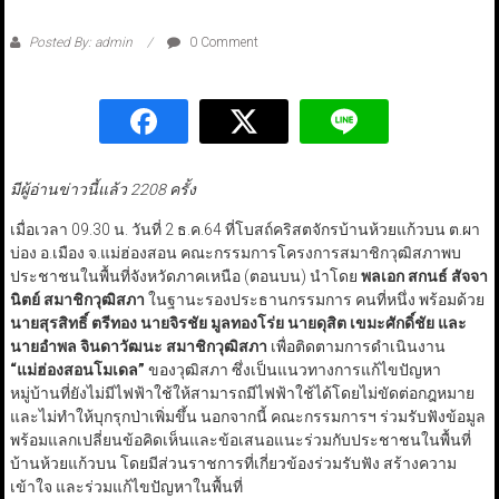
Posted By: admin
0 Comment
มีผู้อ่านข่าวนี้แล้ว 2208 ครั้ง
เมื่อเวลา 09.30 น. วันที่ 2 ธ.ค.64 ที่โบสถ์คริสตจักรบ้านห้วยแก้วบน ต.ผา
บ่อง อ.เมือง จ.แม่ฮ่องสอน คณะกรรมการโครงการสมาชิกวุฒิสภาพบ
ประชาชนในพื้นที่จังหวัดภาคเหนือ (ตอนบน) นำโดย
พลเอก สกนธ์ สัจจา
นิตย์ สมาชิกวุฒิสภา
ในฐานะรองประธานกรรมการ คนที่หนึ่ง พร้อมด้วย
นายสุรสิทธิ์ ตรีทอง นายจิรชัย มูลทองโร่ย นายดุสิต เขมะศักดิ์ชัย และ
นายอำพล จินดาวัฒนะ สมาชิกวุฒิสภา
เพื่อติดตามการดำเนินงาน
“แม่ฮ่องสอนโมเดล”
ของวุฒิสภา ซึ่งเป็นแนวทางการแก้ไขปัญหา
หมู่บ้านที่ยังไม่มีไฟฟ้าใช้ให้สามารถมีไฟฟ้าใช้ได้โดยไม่ขัดต่อกฎหมาย
และไม่ทำให้บุกรุกป่าเพิ่มขึ้น นอกจากนี้ คณะกรรมการฯ ร่วมรับฟังข้อมูล
พร้อมแลกเปลี่ยนข้อคิดเห็นและข้อเสนอแนะร่วมกับประชาชนในพื้นที่
บ้านห้วยแก้วบน โดยมีส่วนราชการที่เกี่ยวข้องร่วมรับฟัง สร้างความ
เข้าใจ และร่วมแก้ไขปัญหาในพื้นที่