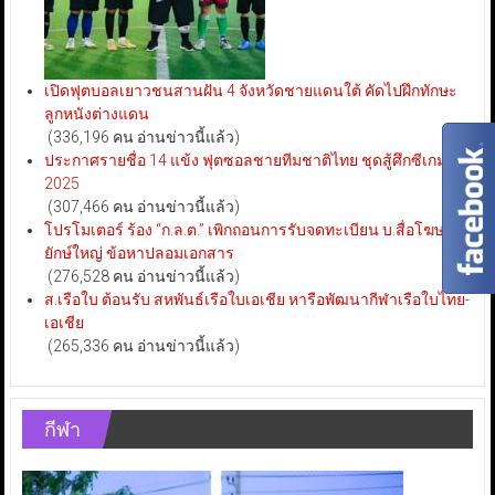
เปิดฟุตบอลเยาวชนสานฝัน 4 จังหวัดชายแดนใต้ คัดไปฝึกทักษะ
ลูกหนังต่างแดน
(336,196 คน อ่านข่าวนี้แล้ว)
ประกาศรายชื่อ 14 แข้ง ฟุตซอลชายทีมชาติไทย ชุดสู้ศึกซีเกมส์
2025
(307,466 คน อ่านข่าวนี้แล้ว)
โปรโมเตอร์ ร้อง “ก.ล.ต.” เพิกถอนการรับจดทะเบียน บ.สื่อโฆษณา
ยักษ์ใหญ่ ข้อหาปลอมเอกสาร
(276,528 คน อ่านข่าวนี้แล้ว)
ส.เรือใบ ต้อนรับ สหพันธ์เรือใบเอเชีย หารือพัฒนากีฬาเรือใบไทย-
เอเชีย
(265,336 คน อ่านข่าวนี้แล้ว)
กีฬา