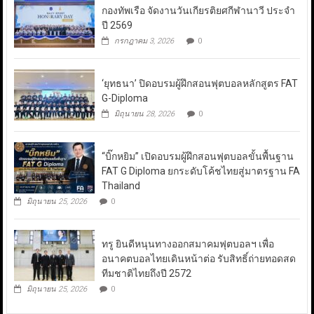
กองทัพเรือ จัดงานวันเกียรติยศกีฬานาวี ประจำ
ปี 2569
กรกฎาคม 3, 2026
0
‘ยุทธนา’ ปิดอบรมผู้ฝึกสอนฟุตบอลหลักสูตร FAT
G-Diploma
มิถุนายน 28, 2026
0
“บิ๊กหยิม” เปิดอบรมผู้ฝึกสอนฟุตบอลขั้นพื้นฐาน
FAT G Diploma ยกระดับโค้ชไทยสู่มาตรฐาน FA
Thailand
มิถุนายน 25, 2026
0
ทรู ยินดีหนุนทางออกสมาคมฟุตบอลฯ เพื่อ
อนาคตบอลไทยเดินหน้าต่อ รับสิทธิ์ถ่ายทอดสด
ทีมชาติไทยถึงปี 2572
มิถุนายน 25, 2026
0