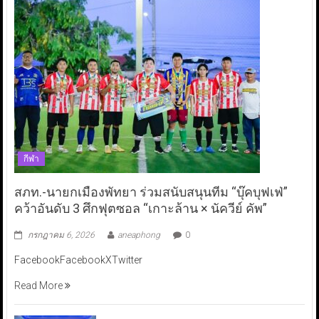
กีฬา
สภท.-นายกเมืองพัทยา ร่วมสนับสนุนทีม “บุ๊คบุฟเฟ่”
คว้าอันดับ 3 ศึกฟุตซอล “เกาะล้าน × นัควีย์ คัพ”
กรกฎาคม 6, 2026
aneaphong
0
FacebookFacebookXTwitter
Read More