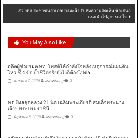
สว. พบประชาชนอำเภอปางมะผ้า รับฟังความคิดเห็น ข้อเสนอ
แนะนำไปสู่การแก้ไข
You May Also Like
อดีตผู้ช่วยรมต.ทท. โพสต์ให้กำลังใจหลังเหตุการณ์แผ่นดิน
ไหว ชี้ 4 ข้อ ย้ำชีวิตจริงยังไงก็ต้องไปต่อ
เมษายน 7, 2025
aneaphong
0
ทร. ยิงสลุตหลวง 21 นัด เฉลิมพระเกียรติ สมเด็จพระนาง
เจ้าฯ พระบรมราชินี
มิถุนายน 5, 2025
aneaphong
0