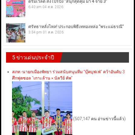
ดรีมเวิลด์ ส่งโปรปัง “สนุกสุดคุ้ม มา 4 จ่าย 3”
6:40 am
04 ส.ค. 2026
ศรัทธาหลั่งไหล! ประกอบพิธีเททองหล่อ “พระแม่ธรณี”
3:34 pm
01 ส.ค. 2026
5 ข่าวเด่นประจำปี
สภท.-นายกเมืองพัทยา ร่วมสนับสนุนทีม “บุ๊คบุฟเฟ่” คว้าอันดับ 3
ศึกฟุตซอล “เกาะล้าน × นัควีย์ คัพ”
(507,147 คน อ่านข่าวนี้แล้ว)