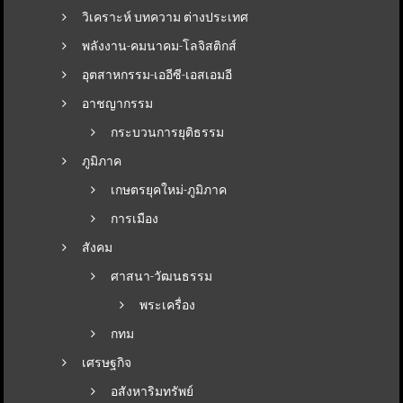
วิเคราะห์ บทความ ต่างประเทศ
พลังงาน-คมนาคม-โลจิสติกส์
อุตสาหกรรม-เออีซี-เอสเอมอี
อาชญากรรม
กระบวนการยุติธรรม
ภูมิภาค
เกษตรยุคใหม่-ภูมิภาค
การเมือง
สังคม
ศาสนา-วัฒนธรรม
พระเครื่อง
กทม
เศรษฐกิจ
อสังหาริมทรัพย์