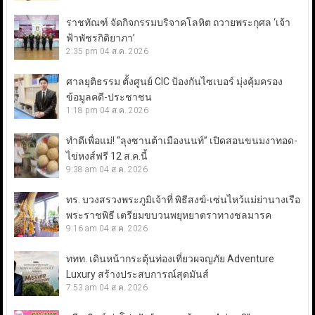
ราชทัณฑ์ จัดกิจกรรมบริจาคโลหิต ถวายพระกุศล ‘เจ้า
ฟ้าพัชรกิติยาภา’
2:35 pm
04 ส.ค. 2026
ศาลยุติธรรม ตั้งศูนย์ CIC ป้องกันไซเบอร์ มุ่งคุ้มครอง
ข้อมูลคดี-ประชาชน
1:18 pm
04 ส.ค. 2026
ทำดีเพื่อแม่! “ลุงซานต้าเมืองนนท์” เปิดสอนขนมงาทอด-
ไข่หงส์ฟรี 12 ส.ค.นี้
9:38 am
04 ส.ค. 2026
ทร. บวงสรวงพระภูมิเจ้าที่ พิธีสงฆ์-เซ่นไหว้แม่ย่านางเรือ
พระราชพิธี เตรียมขบวนพยุหยาตราทางชลมารค
9:16 am
04 ส.ค. 2026
ททท. เดินหน้ากระตุ้นท่องเที่ยวผจญภัย Adventure
Luxury สร้างประสบการณ์สุดมันส์
7:53 am
04 ส.ค. 2026