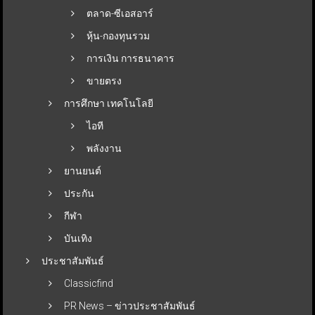
ตลาด-ซีเอสอาร์
หุ้น-กองทุนรวม
การเงิน การธนาคาร
ขายตรง
การศึกษา เทคโนโลยี
ไอที
พลังงาน
ยานยนต์
ประกัน
กีฬา
บันเทิง
ประชาสัมพันธ์
Classicfind
PR News – ข่าวประชาสัมพันธ์