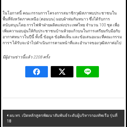
ในโอกาสนี้ คณะกรรมการโครงการสมาชิกวุฒิสภาพบประชาชนใน
พื้นที่จังหวัดภาคเหนือ (ตอนบน) มอบผ้าห่มกันหนาว ซึ่งได้รับการ
สนับสนุนโดย การไฟฟ้าฝ่ายผลิตแห่งประเทศไทย จำนวน 100 ชุด เพื่อ
เพิ่มความอบอุ่นให้กับประชาชนบ้านห้วยแก้วบนในการเตรียมรับมือกับ
อากาศหนาวในปีนี้ ทั้งนี้ ข้อมูล ข้อคิดเห็น และข้อเสนอแนะที่คณะกรรม
การฯ ได้รับจะนำไปดำเนินการตามหน้าที่และอำนาจของวุฒิสภาต่อไป
มีผู้อ่านข่าวนี้แล้ว 2208 ครั้ง
Post
ผบ.ทร. เปิดหลักสูตรพัฒนาสัมพันธ์ระดับผู้บริหารกองทัพเรือ รุ่นที่
18
navigation