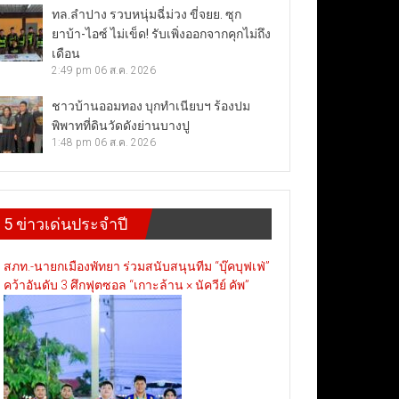
ทล.ลำปาง รวบหนุ่มฉี่ม่วง ขี่จยย. ซุก
ยาบ้า-ไอซ์ ไม่เข็ด! รับเพิ่งออกจากคุกไม่ถึง
เดือน
2:49 pm
06 ส.ค. 2026
ชาวบ้านออมทอง บุกทำเนียบฯ ร้องปม
พิพาทที่ดินวัดดังย่านบางปู
1:48 pm
06 ส.ค. 2026
5 ข่าวเด่นประจำปี
สภท.-นายกเมืองพัทยา ร่วมสนับสนุนทีม “บุ๊คบุฟเฟ่”
คว้าอันดับ 3 ศึกฟุตซอล “เกาะล้าน × นัควีย์ คัพ”