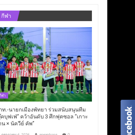
กีฬา
กีฬา
ภท.-นายกเมืองพัทยา ร่วมสนับสนุนทีม
ุ๊คบุฟเฟ่” คว้าอันดับ 3 ศึกฟุตซอล “เกาะ
าน × นัควีย์ คัพ”
กรกฎาคม 6, 2026
aneaphong
0