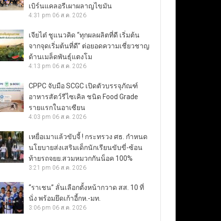
เบิร์นแคลอรีเผาผลาญไขมัน
4:31 pm
06 ส.ค. 2026
เจียไต๋ ชูแนวคิด “ทุกผลผลิตที่ดี เริ่มต้น
จากจุดเริ่มต้นที่ดี” ต่อยอดความเชี่ยวชาญ
ด้านเมล็ดพันธุ์แตงโม
4:13 pm
06 ส.ค. 2026
CPPC จับมือ SCGC เปิดตัวบรรจุภัณฑ์
อาหารสัตว์รีไซเคิล ชนิด Food Grade
รายแรกในอาเซียน
4:03 pm
06 ส.ค. 2026
เหยื่อเมาแล้วขับจี้ ! กระทรวง ศธ. กำหนด
นโยบายส่งเสริมเด็กนักเรียนขับขี่-ซ้อน
ท้ายรถจยย.สวมหมวกกันน็อค 100%
3:21 pm
06 ส.ค. 2026
“ราเชน” ลั่นเลือกตั้งหน้ากวาด สส. 10 ที่
นั่ง พร้อมยึดเก้าอี้กห.-มท.
3:06 pm
06 ส.ค. 2026