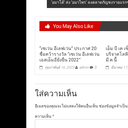
‘อมาโด้’ ส่ง ‘อมาไพร’ ลงตลาดกัญชงรายแรก
You May Also Like
“เซเว่น อีเลฟเว่น” ประกาศ 20
เอ็ม บี เค 
ชื่อคว้ารางวัล “เซเว่น อีเลฟเว่น
บริจาคโลห
เอสเอ็มอียั่งยืน 2022”
มี.ค.นี้
กุมภาพันธ์ 16, 2023
admin
0
มีนาคม 17
ใส่ความเห็น
อีเมลของคุณจะไม่แสดงให้คนอื่นเห็น
ช่องข้อมูลจำเป็
ความเห็น
*