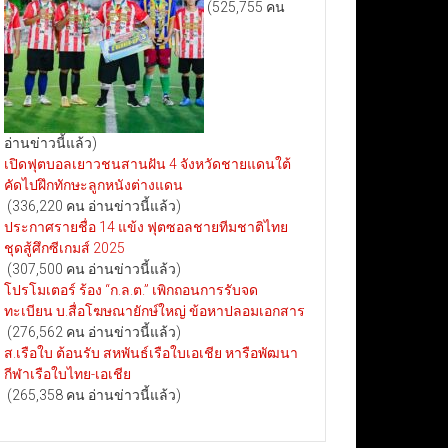
(525,755 คน
อ่านข่าวนี้แล้ว)
เปิดฟุตบอลเยาวชนสานฝัน 4 จังหวัดชายแดนใต้
คัดไปฝึกทักษะลูกหนังต่างแดน
(336,220 คน อ่านข่าวนี้แล้ว)
ประกาศรายชื่อ 14 แข้ง ฟุตซอลชายทีมชาติไทย
ชุดสู้ศึกซีเกมส์ 2025
(307,500 คน อ่านข่าวนี้แล้ว)
โปรโมเตอร์ ร้อง “ก.ล.ต.” เพิกถอนการรับจด
ทะเบียน บ.สื่อโฆษณายักษ์ใหญ่ ข้อหาปลอมเอกสาร
(276,562 คน อ่านข่าวนี้แล้ว)
ส.เรือใบ ต้อนรับ สหพันธ์เรือใบเอเชีย หารือพัฒนา
กีฬาเรือใบไทย-เอเชีย
(265,358 คน อ่านข่าวนี้แล้ว)