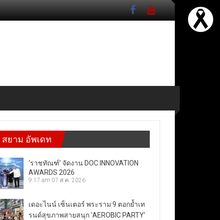
สยาม อัพเดท
‘ราชทัณฑ์’ จัดงาน DOC INNOVATION
AWARDS 2026
9:17 am
07 ส.ค. 2026
เดอะไนน์ เซ็นเตอร์ พระราม 9 ตอกย้ำเท
รนด์สุขภาพสายสนุก ‘AEROBIC PARTY’