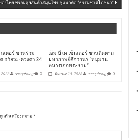
ของไทย พร้อมลุยสินค้าสมุนไพร ชูแนวคิด “ธรรมชาติโภชนา”
เซ็นเตอร์ ชวนร่วม
เอ็ม บี เค เซ็นเตอร์ ชวนติดตาม
ิต อวัยวะ-ดวงตา 24
มหากาพย์ศึกวานร “หนุมาน
ทหารเอกพระราม”
, 2026
aneaphong
0
มีนาคม 18, 2026
aneaphong
0
นถูกทำเครื่องหมาย
*