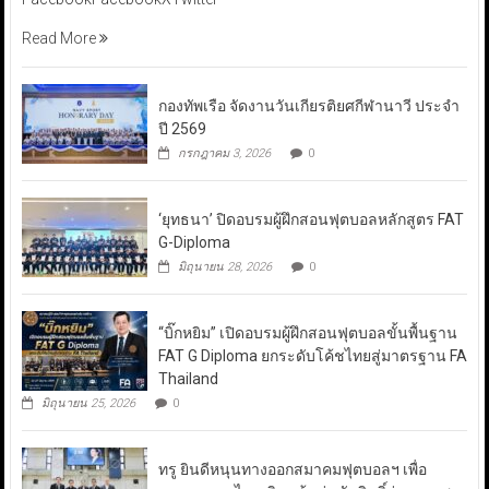
Read More
กองทัพเรือ จัดงานวันเกียรติยศกีฬานาวี ประจำ
ปี 2569
กรกฎาคม 3, 2026
0
‘ยุทธนา’ ปิดอบรมผู้ฝึกสอนฟุตบอลหลักสูตร FAT
G-Diploma
มิถุนายน 28, 2026
0
“บิ๊กหยิม” เปิดอบรมผู้ฝึกสอนฟุตบอลขั้นพื้นฐาน
FAT G Diploma ยกระดับโค้ชไทยสู่มาตรฐาน FA
Thailand
มิถุนายน 25, 2026
0
ทรู ยินดีหนุนทางออกสมาคมฟุตบอลฯ เพื่อ