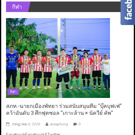
กีฬา
กีฬา
สภท.-นายกเมืองพัทยา ร่วมสนับสนุนทีม “บุ๊คบุฟเฟ่”
คว้าอันดับ 3 ศึกฟุตซอล “เกาะล้าน × นัควีย์ คัพ”
กรกฎาคม 6, 2026
aneaphong
0
FacebookFacebookXTwitter