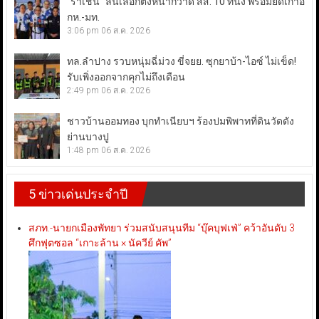
“ราเชน” ลั่นเลือกตั้งหน้ากวาด สส. 10 ที่นั่ง พร้อมยึดเก้าอี้
กห.-มท.
3:06 pm
06 ส.ค. 2026
ทล.ลำปาง รวบหนุ่มฉี่ม่วง ขี่จยย. ซุกยาบ้า-ไอซ์ ไม่เข็ด!
รับเพิ่งออกจากคุกไม่ถึงเดือน
2:49 pm
06 ส.ค. 2026
ชาวบ้านออมทอง บุกทำเนียบฯ ร้องปมพิพาทที่ดินวัดดัง
ย่านบางปู
1:48 pm
06 ส.ค. 2026
5 ข่าวเด่นประจำปี
สภท.-นายกเมืองพัทยา ร่วมสนับสนุนทีม “บุ๊คบุฟเฟ่” คว้าอันดับ 3
ศึกฟุตซอล “เกาะล้าน × นัควีย์ คัพ”