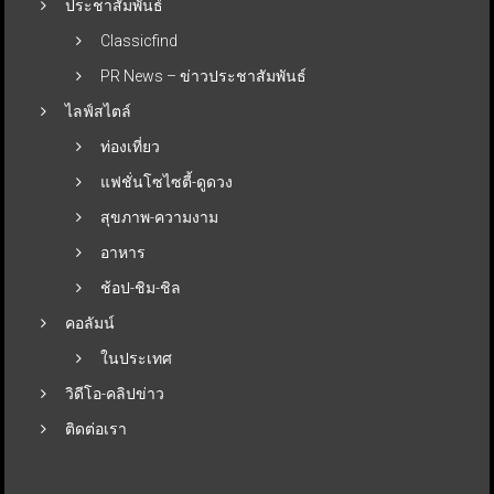
ประชาสัมพันธ์
Classicfind
PR News – ข่าวประชาสัมพันธ์
ไลฟ์สไตล์
ท่องเที่ยว
แฟชั่นโซไซตี้-ดูดวง
สุขภาพ-ความงาม
อาหาร
ช้อป-ชิม-ชิล
คอลัมน์
ในประเทศ
วิดีโอ-คลิปข่าว
ติดต่อเรา