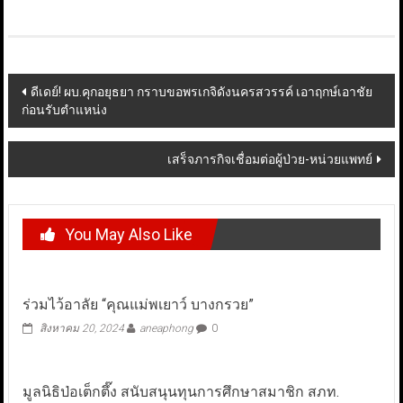
Post
ดีเดย์! ผบ.คุกอยุธยา กราบขอพรเกจิดังนครสวรรค์ เอาฤกษ์เอาชัย
ก่อนรับตำแหน่ง
navigation
เสร็จภารกิจเชื่อมต่อผู้ป่วย-หน่วยแพทย์
You May Also Like
ร่วมไว้อาลัย “คุณแม่พเยาว์ บางกรวย”
สิงหาคม 20, 2024
aneaphong
0
มูลนิธิป่อเต็กตึ๊ง สนับสนุนทุนการศึกษาสมาชิก สภท.