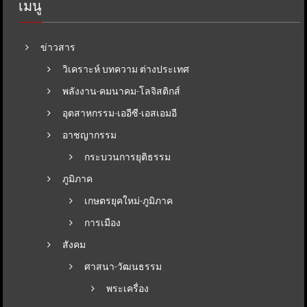
เมนู
ข่าวสาร
วิเคราะห์ บทความ ต่างประเทศ
พลังงาน-คมนาคม-โลจิสติกส์
อุตสาหกรรม-เออีซี-เอสเอมอี
อาชญากรรม
กระบวนการยุติธรรม
ภูมิภาค
เกษตรยุคใหม่-ภูมิภาค
การเมือง
สังคม
ศาสนา-วัฒนธรรม
พระเครื่อง