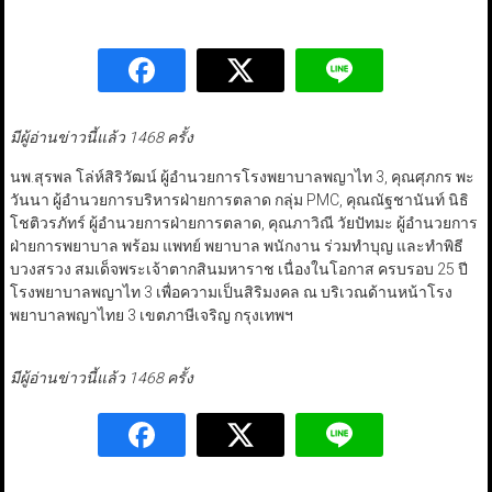
มีผู้อ่านข่าวนี้แล้ว 1468 ครั้ง
นพ.สุรพล โล่ห์สิริวัฒน์ ผู้อำนวยการโรงพยาบาลพญาไท 3, คุณศุภกร พะ
วันนา ผู้อำนวยการบริหารฝ่ายการตลาด กลุ่ม PMC, คุณณัฐชานันท์ นิธิ
โชติวรภัทร์ ผู้อำนวยการฝ่ายการตลาด, คุณภาวิณี วัยปัทมะ ผู้อำนวยการ
ฝ่ายการพยาบาล พร้อม แพทย์ พยาบาล พนักงาน ร่วมทำบุญ และทำพิธี
บวงสรวง สมเด็จพระเจ้าตากสินมหาราช เนื่องในโอกาส ครบรอบ 25 ปี
โรงพยาบาลพญาไท 3 เพื่อความเป็นสิริมงคล ณ บริเวณด้านหน้าโรง
พยาบาลพญาไทย 3 เขตภาษีเจริญ กรุงเทพฯ
มีผู้อ่านข่าวนี้แล้ว 1468 ครั้ง