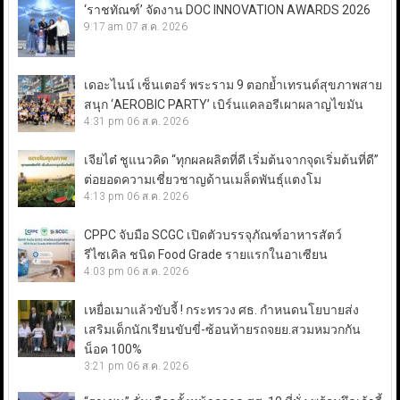
‘ราชทัณฑ์’ จัดงาน DOC INNOVATION AWARDS 2026
9:17 am
07 ส.ค. 2026
เดอะไนน์ เซ็นเตอร์ พระราม 9 ตอกย้ำเทรนด์สุขภาพสาย
สนุก ‘AEROBIC PARTY’ เบิร์นแคลอรีเผาผลาญไขมัน
4:31 pm
06 ส.ค. 2026
เจียไต๋ ชูแนวคิด “ทุกผลผลิตที่ดี เริ่มต้นจากจุดเริ่มต้นที่ดี”
ต่อยอดความเชี่ยวชาญด้านเมล็ดพันธุ์แตงโม
4:13 pm
06 ส.ค. 2026
CPPC จับมือ SCGC เปิดตัวบรรจุภัณฑ์อาหารสัตว์
รีไซเคิล ชนิด Food Grade รายแรกในอาเซียน
4:03 pm
06 ส.ค. 2026
เหยื่อเมาแล้วขับจี้ ! กระทรวง ศธ. กำหนดนโยบายส่ง
เสริมเด็กนักเรียนขับขี่-ซ้อนท้ายรถจยย.สวมหมวกกัน
น็อค 100%
3:21 pm
06 ส.ค. 2026