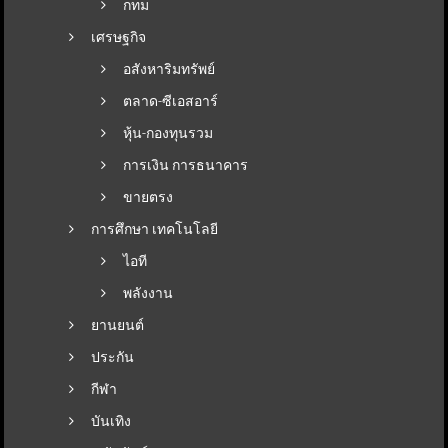
กทม
เศรษฐกิจ
อสังหาริมทรัพย์
ตลาด-ซีเอสอาร์
หุ้น-กองทุนรวม
การเงิน การธนาคาร
ขายตรง
การศึกษา เทคโนโลยี
ไอที
พลังงาน
ยานยนต์
ประกัน
กีฬา
บันเทิง