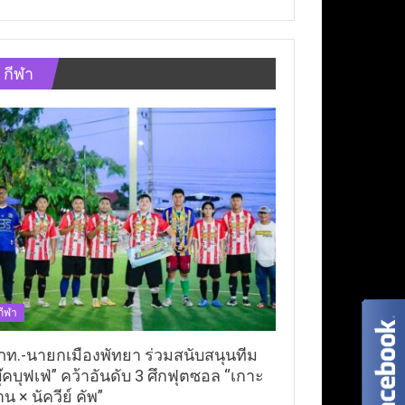
กีฬา
กีฬา
ภท.-นายกเมืองพัทยา ร่วมสนับสนุนทีม
ุ๊คบุฟเฟ่” คว้าอันดับ 3 ศึกฟุตซอล “เกาะ
าน × นัควีย์ คัพ”