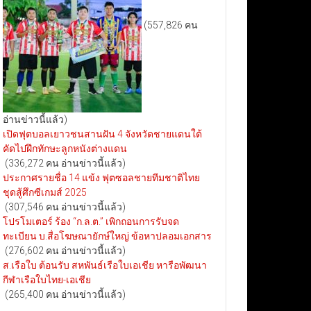
(557,826 คน
อ่านข่าวนี้แล้ว)
เปิดฟุตบอลเยาวชนสานฝัน 4 จังหวัดชายแดนใต้
คัดไปฝึกทักษะลูกหนังต่างแดน
(336,272 คน อ่านข่าวนี้แล้ว)
ประกาศรายชื่อ 14 แข้ง ฟุตซอลชายทีมชาติไทย
ชุดสู้ศึกซีเกมส์ 2025
(307,546 คน อ่านข่าวนี้แล้ว)
โปรโมเตอร์ ร้อง “ก.ล.ต.” เพิกถอนการรับจด
ทะเบียน บ.สื่อโฆษณายักษ์ใหญ่ ข้อหาปลอมเอกสาร
(276,602 คน อ่านข่าวนี้แล้ว)
ส.เรือใบ ต้อนรับ สหพันธ์เรือใบเอเชีย หารือพัฒนา
กีฬาเรือใบไทย-เอเชีย
(265,400 คน อ่านข่าวนี้แล้ว)