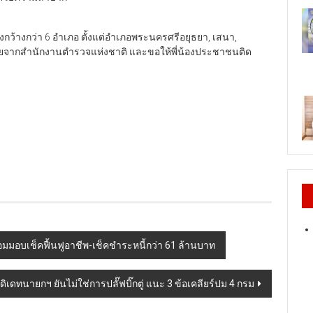
นวงกว้างกว่า 6 อำเภอ ตั้งแต่อำเภอพระนครศรีอยุธยา, เสนา,
ใยจากสำนักงานตำรวจแห่งชาติ และขอให้พี่น้องประชาชนติด
ร้อมมอบเช็คฟื้นฟูอาชีพ-เช็คชำระหนี้กว่า 61 ล้านบาท
ดิเดทนายกฯ ยันไม่ใช่การปลั๊ฟบิ๊กตู่ แนะ 3 ข้อเคลียร์ปม 4 กรม