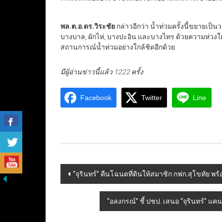
พล.ต.อ.ดร.วิระชัย
กล่าวอีกว่า น้ำท่วมครั้งนี้ขยายเป็
บางบาล, ผักไห่, บางปะอิน และบางไทร ด้วยความห่วง
สถานการณ์น้ำท่วมอย่างใกล้ชิดอีกด้วย
มีผู้อ่านข่าวนี้แล้ว 1222 ครั้ง
Facebook
Twitter
Line
Post
“จุรินทร์” คืนโฉนดที่ดินให้สมาชิก กฟก.สุโขทัย พ
navigation
“อลงกรณ์” ชี้ ปชป. เสนอ “จุรินทร์” แคน