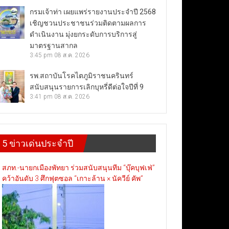
กรมเจ้าท่า เผยแพร่รายงานประจำปี 2568
เชิญชวนประชาชนร่วมติดตามผลการ
ดำเนินงาน มุ่งยกระดับการบริการสู่
มาตรฐานสากล
3:45 pm
08 ส.ค. 2026
รพ.สถาบันโรคไตภูมิราชนครินทร์
สนับสนุนรายการเลิกบุหรี่ดีต่อใจปีที่ 9
3:41 pm
08 ส.ค. 2026
5 ข่าวเด่นประจำปี
สภท.-นายกเมืองพัทยา ร่วมสนับสนุนทีม “บุ๊คบุฟเฟ่”
คว้าอันดับ 3 ศึกฟุตซอล “เกาะล้าน × นัควีย์ คัพ”