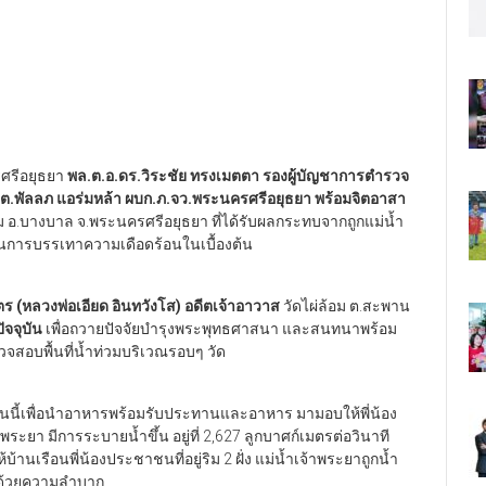
รศรีอยุธยา
พล.ต.อ.ดร.วิระชัย ทรงเมตตา รองผู้บัญชาการตำรวจ
ต.พัลลภ แอร่มหล้า ผบก.ภ.จว.พระนครศรีอยุธยา
พร้อมจิตอาสา
.บางบาล จ.พระนครศรีอยุธยา ที่ได้รับผลกระทบจากถูกแม่น้ำ
ป็นการบรรเทาความเดือดร้อนในเบื้องต้น
ร (หลวงพ่อเอียด อินทวังโส) อดีตเจ้าอาวาส
วัดไผ่ล้อม ต.สะพาน
ัจจุบัน
เพื่อถวายปัจจัยบำรุงพระพุทธศาสนา และสนทนาพร้อม
จสอบพื้นที่น้ำท่วมบริเวณรอบๆ วัด
วันนี้เพื่อนำอาหารพร้อมรับประทานและอาหาร มามอบให้พี่น้อง
ะยา มีการระบายน้ำขึ้น อยู่ที่ 2,627 ลูกบาศก์เมตรต่อวินาที
ห้บ้านเรือนพี่น้องประชาชนที่อยู่ริม 2 ฝั่ง แม่น้ำเจ้าพระยาถูกน้ำ
กด้วยความลำบาก