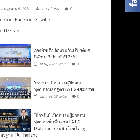
กรกฎาคม 6, 2026
aneaphong
0
cebookFacebookXTwitter
ad More
กองทัพเรือ จัดงานวันเกียรติยศ
กีฬานาวี ประจำปี 2569
กรกฎาคม 3, 2026
0
‘ยุทธนา’ ปิดอบรมผู้ฝึกสอน
ฟุตบอลหลักสูตร FAT G-Diploma
มิถุนายน 28, 2026
0
“บิ๊กหยิม” เปิดอบรมผู้ฝึกสอน
ฟุตบอลขั้นพื้นฐาน FAT G
Diploma ยกระดับโค้ชไทยสู่
ตรฐาน FA Thailand