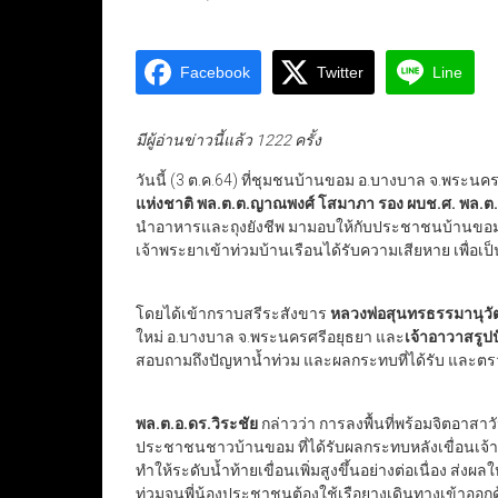
Facebook
Twitter
Line
มีผู้อ่านข่าวนี้แล้ว 1222 ครั้ง
วันนี้ (3 ต.ค.64) ที่ชุมชนบ้านขอม อ.บางบาล จ.พระนค
แห่งชาติ พล.ต.ต.ญาณพงศ์ โสมาภา รอง ผบช.ศ. พล.ต.
นำอาหารและถุงยังชีพ มามอบให้กับประชาชนบ้านขอม อ
เจ้าพระยาเข้าท่วมบ้านเรือนได้รับความเสียหาย เพื่อเ
โดยได้เข้ากราบสรีระสังขาร
หลวงพ่อสุนทรธรรมานุวัต
ใหม่ อ.บางบาล จ.พระนครศรีอยุธยา และ
เจ้าอาวาสรูปป
สอบถามถึงปัญหาน้ำท่วม และผลกระทบที่ได้รับ และตรว
พล.ต.อ.ดร.วิระชัย
กล่าวว่า การลงพื้นที่พร้อมจิตอาสา
ประชาชนชาวบ้านขอม ที่ได้รับผลกระทบหลังเขื่อนเจ้าพร
ทำให้ระดับน้ำท้ายเขื่อนเพิ่มสูงขึ้นอย่างต่อเนื่อง ส่งผลใ
ท่วมจนพี่น้องประชาชนต้องใช้เรือยางเดินทางเข้าออ