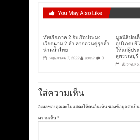
You May Also Like
ทัพเรือภาค 2 จับเรือประมง
มูลนิธิป่อเต
เวียดนาม 2 ลำ ลากอวนคู่รุกล้ำ
อุปโภคบริโ
น่านน้ำไทย
ให้แก่ผู้ปร
สุพรรณบุรี
พฤษภาคม 7, 2022
admin
0
ธันวาคม 5
ใส่ความเห็น
อีเมลของคุณจะไม่แสดงให้คนอื่นเห็น
ช่องข้อมูลจำเป็
ความเห็น
*