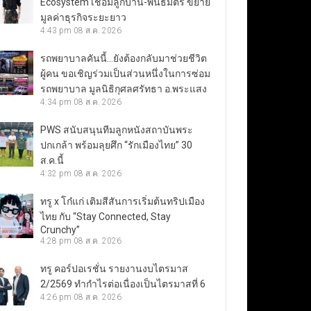
Ecosystem เชื่อมลูกบ้าน-พันธมิตร ขยาย
มูลค่าธุรกิจระยะยาว
4:43 pm
08 ส.ค. 2026
รถพยาบาลคันนี้…ยังต้องกลับมาช่วยชีวิต
ผู้คน ขอเชิญร่วมเป็นส่วนหนึ่งในการซ่อม
รถพยาบาล มูลนิธิกุศลศรัทธา อ.พระแสง
4:34 pm
08 ส.ค. 2026
PWS สนับสนุนทีมลูกหนังสถาบันพระ
ปกเกล้า พร้อมลุยศึก “รักเมืองไทย” 30
ส.ค.นี้
4:32 pm
08 ส.ค. 2026
ทรู x โก๋แก่ เติมสีสันการเริ่มต้นทริปเมือง
ไทย กับ “Stay Connected, Stay
Crunchy”
4:28 pm
08 ส.ค. 2026
ทรู คอร์ปอเรชั่น รายงานงบไตรมาส
2/2569 ทำกำไรต่อเนื่องเป็นไตรมาสที่ 6
4:26 pm
08 ส.ค. 2026