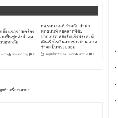
กอ.รมน.นนท์ ร่วมกับ สำนัก
พุทธนนท์ ลุยตลาดพิชัย
็กตึ๊ง แจกจ่ายเครื่อง
ปากเกร็ด หลังรับแจ้งพระสงฆ์
ภคฟื้นฟูหลังน้ำลด
เดินเรี่ยไรเงินจากชาวบ้าน เกรง
ะสบอุทกภัย
ว่าจะเป็นพระปลอม
พฤศจิกายน 14, 2022
admin
0
, 2025
aneaphong
0
นถูกทำเครื่องหมาย
*