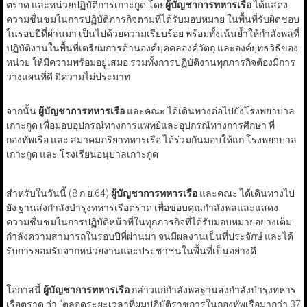
ตราด และหน่วยปฏิบัติการเกาะกูด โดย
ผู้บัญชาการทหารเรือ
ได้แสดง
ความชื่นชมในการปฏิบัติภารกิจตามที่ได้รับมอบหมาย ในพื้นที่รับผิดชอบ
ในรอบปีที่ผ่านมา เป็นไปด้วยความเรียบร้อย พร้อมทั้งเน้นย้ำให้กำลังพลที่
ปฏิบัติงานในพื้นที่เตรียมการด้านองค์บุคคลองค์วัตถุ และองค์ยุทธวิธีของ
หน่วย ให้มีความพร้อมอยู่เสมอ รวมทั้งการปฏิบัติงานทุกภารกิจต้องมีการ
วางแผนที่ดี มีความไม่ประมาท
จากนั้น
ผู้บัญชาการทหารเรือ
และคณะ ได้เดินทางต่อไปยังโรงพยาบาล
เกาะกูด เพื่อมอบอุปกรณ์ทางการแพทย์และอุปกรณ์ทางการศึกษา ที่
กองทัพเรือ และ สมาคมภริยาทหารเรือ ได้ร่วมกันมอบให้แก่ โรงพยาบาล
เกาะกูด และ โรงเรียนอนุบาลเกาะกูด
สำหรับในวันนี้ (8 ก.ย.64)
ผู้บัญชาการทหารเรือ
และคณะ ได้เดินทางไป
ยัง ฐานส่งกำลังบำรุงทหารเรือตราด เพื่อขอบคุณกำลังพลและแสดง
ความชื่นชมในการปฏิบัติหน้าที่ในทุกภารกิจที่ได้รับมอบหมายอย่างเต็ม
กำลังความสามารถในรอบปีที่ผ่านมา จนมีผลงานเป็นที่ประจักษ์ และได้
รับการยอมรับจากหน่วยงานและประชาชนในพื้นที่เป็นอย่างดี
โอกาสนี้
ผู้บัญชาการทหารเรือ
กล่าวแก่กำลังพลฐานส่งกำลังบำรุงทหาร
เรือตราด ว่า “ตลอดระยะเวลาที่ผมปฏิบัติราชการในกองทัพเรือมากว่า 37