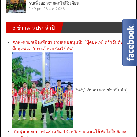
รับเพิ่งออกจากคุกไม่ถึงเดือน
2:49 pm
06 ส.ค. 2026
5 ข่าวเด่นประจำปี
สภท.-นายกเมืองพัทยา ร่วมสนับสนุนทีม “บุ๊คบุฟเฟ่” คว้าอันดับ 3
ศึกฟุตซอล “เกาะล้าน × นัควีย์ คัพ”
(545,326 คน อ่านข่าวนี้แล้ว)
เปิดฟุตบอลเยาวชนสานฝัน 4 จังหวัดชายแดนใต้ คัดไปฝึกทักษะ