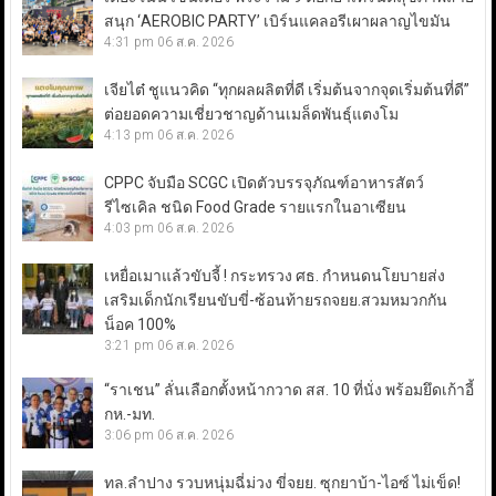
สนุก ‘AEROBIC PARTY’ เบิร์นแคลอรีเผาผลาญไขมัน
4:31 pm
06 ส.ค. 2026
เจียไต๋ ชูแนวคิด “ทุกผลผลิตที่ดี เริ่มต้นจากจุดเริ่มต้นที่ดี”
ต่อยอดความเชี่ยวชาญด้านเมล็ดพันธุ์แตงโม
4:13 pm
06 ส.ค. 2026
CPPC จับมือ SCGC เปิดตัวบรรจุภัณฑ์อาหารสัตว์
รีไซเคิล ชนิด Food Grade รายแรกในอาเซียน
4:03 pm
06 ส.ค. 2026
เหยื่อเมาแล้วขับจี้ ! กระทรวง ศธ. กำหนดนโยบายส่ง
เสริมเด็กนักเรียนขับขี่-ซ้อนท้ายรถจยย.สวมหมวกกัน
น็อค 100%
3:21 pm
06 ส.ค. 2026
“ราเชน” ลั่นเลือกตั้งหน้ากวาด สส. 10 ที่นั่ง พร้อมยึดเก้าอี้
กห.-มท.
3:06 pm
06 ส.ค. 2026
ทล.ลำปาง รวบหนุ่มฉี่ม่วง ขี่จยย. ซุกยาบ้า-ไอซ์ ไม่เข็ด!