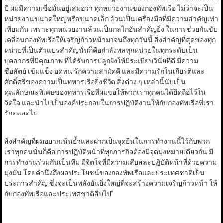
ปี ผมมีความเชื่อมั่นอยู่เสมอว่า ทุกหน่วยงานของกองทัพเรือ ไม่ว่าจะเป็น
หน่วยงานขนาดใหญ่หรือขนาดเล็ก ล้วนเป็นเครื่องมือที่มีความสำคัญเท่า
เทียมกัน เพราะทุกหน่วยงานล้วนเป็นกลไกอันสำคัญยิ่ง ในการช่วยกันขับ
เคลื่อนกองทัพเรือให้เจริญก้าวหน้ามาจนถึงทุกวันนี้ สิ่งสำคัญที่สุดของทุก
หน่วยที่เป็นตัวแปรสำคัญนั่นก็คือกำลังพลทุกหน่วยในทุกระดับเป็น
บุคลากรที่มีคุณภาพ ที่ได้รับการปลูกฝังให้มีระเบียบวินัยที่ดี มีความ
ซื่อสัตย์ เข้มแข็ง อดทน รักความสามัคคี และมีความรักในเกียรติและ
ศักดิ์ศรีของความเป็นทหารเรือยิ่งชีวิต สิ่งต่าง ๆ เหล่านี้นับเป็น
คุณลักษณะพิเศษของทหารเรือที่ผมขอให้พวกเราทุกคนได้ยึดถือไว้ใน
จิตใจ และนำไปเป็นองค์ประกอบในการปฏิบัติงานให้กับกองทัพเรือที่เรา
รักตลอดไป
สิ่งสำคัญที่ผมอยากเน้นย้ำและฝากเป็นจุดยืนในการทำงานนี้ไว้กับพวก
เราทุกคนนั่นก็คือ การปฏิบัติหน้าที่ทุกภารกิจต้องมีจุดมุ่งหมายเดียวกัน มี
การทำงานร่วมกันเป็นทีม มีจิตใจที่มีความเสียสละปฏิบัติหน้าที่ด้วยความ
มุ่งมั่น โดยคำนึงถึงผลประโยชน์ของกองทัพเรือและประเทศชาติเป็น
ประการสำคัญ ซึ่งจะเป็นพลังอันยิ่งใหญ่ที่จะสร้างความเจริญก้าวหน้า ให้
กับกองทัพเรือและประเทศชาติสืบไป”