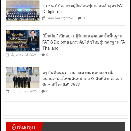
‘ยุทธนา’ ปิดอบรมผู้ฝึกสอนฟุตบอลหลักสูตร FAT
G-Diploma
มิถุนายน 28, 2026
0
“บิ๊กหยิม” เปิดอบรมผู้ฝึกสอนฟุตบอลขั้นพื้นฐาน
FAT G Diploma ยกระดับโค้ชไทยสู่มาตรฐาน FA
Thailand
มิถุนายน 25, 2026
0
ทรู ยินดีหนุนทางออกสมาคมฟุตบอลฯ เพื่อ
อนาคตบอลไทยเดินหน้าต่อ รับสิทธิ์ถ่ายทอดสด
ทีมชาติไทยถึงปี 2572
มิถุนายน 25, 2026
0
ผู้สนับสนุน