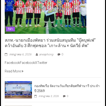
กีฬา
สภท.-นายกเมืองพัทยา ร่วมสนับสนุนทีม “บุ๊คบุฟเฟ่”
คว้าอันดับ 3 ศึกฟุตซอล “เกาะล้าน × นัควีย์ คัพ”
กรกฎาคม 6, 2026
aneaphong
0
FacebookFacebookXTwitter
Read More
กองทัพเรือ จัดงานวันเกียรติยศกีฬานาวี ประจำ
ปี 2569
กรกฎาคม 3, 2026
0