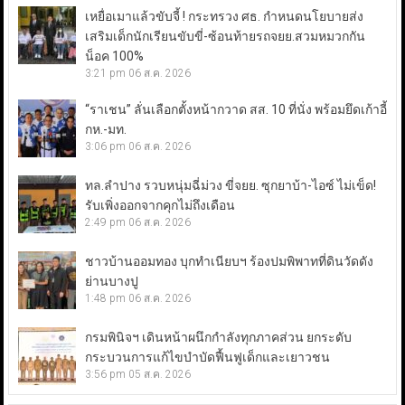
เหยื่อเมาแล้วขับจี้ ! กระทรวง ศธ. กำหนดนโยบายส่ง
เสริมเด็กนักเรียนขับขี่-ซ้อนท้ายรถจยย.สวมหมวกกัน
น็อค 100%
3:21 pm
06 ส.ค. 2026
“ราเชน” ลั่นเลือกตั้งหน้ากวาด สส. 10 ที่นั่ง พร้อมยึดเก้าอี้
กห.-มท.
3:06 pm
06 ส.ค. 2026
ทล.ลำปาง รวบหนุ่มฉี่ม่วง ขี่จยย. ซุกยาบ้า-ไอซ์ ไม่เข็ด!
รับเพิ่งออกจากคุกไม่ถึงเดือน
2:49 pm
06 ส.ค. 2026
ชาวบ้านออมทอง บุกทำเนียบฯ ร้องปมพิพาทที่ดินวัดดัง
ย่านบางปู
1:48 pm
06 ส.ค. 2026
กรมพินิจฯ เดินหน้าผนึกกำลังทุกภาคส่วน ยกระดับ
กระบวนการแก้ไขบำบัดฟื้นฟูเด็กและเยาวชน
3:56 pm
05 ส.ค. 2026