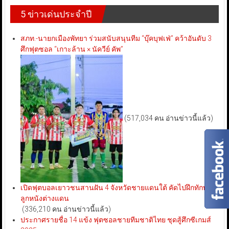
5 ข่าวเด่นประจำปี
สภท.-นายกเมืองพัทยา ร่วมสนับสนุนทีม “บุ๊คบุฟเฟ่” คว้าอันดับ 3
ศึกฟุตซอล “เกาะล้าน × นัควีย์ คัพ”
(517,034 คน อ่านข่าวนี้แล้ว)
เปิดฟุตบอลเยาวชนสานฝัน 4 จังหวัดชายแดนใต้ คัดไปฝึกทักษะ
ลูกหนังต่างแดน
(336,210 คน อ่านข่าวนี้แล้ว)
ประกาศรายชื่อ 14 แข้ง ฟุตซอลชายทีมชาติไทย ชุดสู้ศึกซีเกมส์