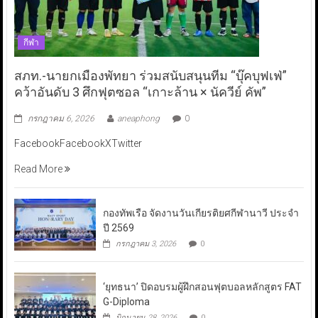
กีฬา
สภท.-นายกเมืองพัทยา ร่วมสนับสนุนทีม “บุ๊คบุฟเฟ่”
คว้าอันดับ 3 ศึกฟุตซอล “เกาะล้าน × นัควีย์ คัพ”
กรกฎาคม 6, 2026
aneaphong
0
FacebookFacebookXTwitter
Read More
กองทัพเรือ จัดงานวันเกียรติยศกีฬานาวี ประจำ
ปี 2569
กรกฎาคม 3, 2026
0
‘ยุทธนา’ ปิดอบรมผู้ฝึกสอนฟุตบอลหลักสูตร FAT
G-Diploma
มิถุนายน 28, 2026
0