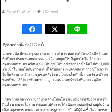
Posted By: admin
0 Comment
มีผู้อ่านข่าวนี้แล้ว 2699 ครั้ง
นายชณทัต ปัทะมะภูวดล เลขานุการบริหาร หอการค้าไทย-มัลดีฟส์ และ
ที่ปรึกษา ประธานคณะกรรมการวิสามัญแก้ไขปัญหาโควิด-19 สภา
กรุงเทพมหานคร พร้อมคณะ “ปันสุข” ได้นำข้าวกล่อง น้ำดื่ม ไข่ต้ม 1,000
ชุด เข้าไปมอบให้กับชาวบ้านที่ได้รับผลกระทบจากสถานการณ์โควิด-19
ในพื้นที่ เขตจตุจักร ณ ชุมชนหลังโรงเจ โรงเจลั้งเต๊กตึ้ง ถนนรัชดาภิเษก
ซอยรัชดา 32 (ตรงข้ามศาลอาญา) ถนนลาดพร้าววังหิน เขตจตุจักร
กรุงเทพมหานคร
นายชณทัต กล่าวว่า “ชาวบ้านส่วนใหญ่ในชุมชนมีอาชีพรับจ้าง หาเช้า
กินค่ำ บางบ้านไม่สามารถออกไปทำงานได้ เนื่องจากต้องกักตัวอยู่กับบ้าน
เพื่อรอดูอาการ ตามมาตรการของรัฐบาล บางบ้านมีผู้ติดเชื้อไม่สามารถ