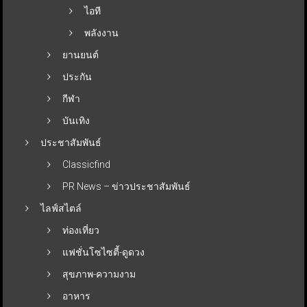
ไอที
พลังงาน
ยานยนต์
ประกัน
กีฬา
บันเทิง
ประชาสัมพันธ์
Classicfind
PR News – ข่าวประชาสัมพันธ์
ไลฟ์สไตล์
ท่องเที่ยว
แฟชั่นโซไซตี้-ดูดวง
สุขภาพ-ความงาม
อาหาร