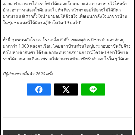
ออกมารับอาหารได้ เราก็ทำได้แค่ตะโกนบอกแล้ววางอาหารไว้ให้หน้า
บ้าน อาหารกล่องน้ำดื่มและไข่ต้ม ที่เรานำมามอบให้อาจไม่ได้มีค่า
มากมาย แต่เราก็ตั้งใจนำมามอบให้ด้วยใจ เพื่อเป็นกำลังใจแก่ชาวบ้าน
ในชุมชนแห่งนี้ให้มีแรงสู้กับโควิด-19 ต่อไป”
ทั้งนี้ ชุมชนหลังโรงเจ โรงเจลั้งเต๊กตึ้ง เขตจตุจักร มีชาวบ้านอาศัยอยู่
มากกว่า 1,000 หลังคาเรือน โดยชาวบ้านส่วนใหญ่ประกอบอาชีพรับจ้าง
ทั่วไปหาเช้ากินค่ำ ได้รับผลกระทบจากสถานการณ์โควิด-19 ทำให้ขาด
รายได้มาหลายเดือน เพราะไม่สามารถทำอาชีพรับจ้างอะไรใด ๆ ได้เลย
มีผู้อ่านข่าวนี้แล้ว 2699 ครั้ง
Post