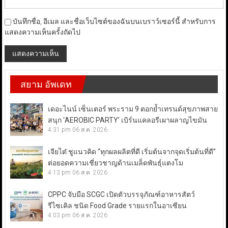
บันทึกชื่อ, อีเมล และชื่อเว็บไซต์ของฉันบนเบราว์เซอร์นี้ สำหรับการ
แสดงความเห็นครั้งถัดไป
สยาม อัพเดท
เดอะไนน์ เซ็นเตอร์ พระราม 9 ตอกย้ำเทรนด์สุขภาพสาย
สนุก ‘AEROBIC PARTY’ เบิร์นแคลอรีเผาผลาญไขมัน
4:31 pm
06 ส.ค. 2026
เจียไต๋ ชูแนวคิด “ทุกผลผลิตที่ดี เริ่มต้นจากจุดเริ่มต้นที่ดี”
ต่อยอดความเชี่ยวชาญด้านเมล็ดพันธุ์แตงโม
4:13 pm
06 ส.ค. 2026
CPPC จับมือ SCGC เปิดตัวบรรจุภัณฑ์อาหารสัตว์
รีไซเคิล ชนิด Food Grade รายแรกในอาเซียน
4:03 pm
06 ส.ค. 2026