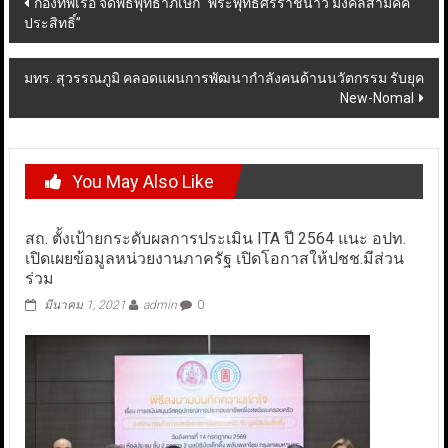
กองทัพเรือ จัดพิธีพุทธาภิเษก “พระพุทธศรีราชนาวี มงคลสามัคคี
ประสิทธิ์”
navigation
มทร. สุวรรณภูมิ คลอดแผนการพัฒนากำลังคนด้านนวัตกรรม รับยุค
New-Nomal
You May Also Like
สถ. ตั้งเป้ายกระดับผลการประเมิน ITA ปี 2564 แนะ อปท.
เปิดเผยข้อมูลหน่วยงานภาครัฐ เปิดโอกาสให้ปชช.มีส่วน
ร่วม
มีนาคม 1, 2021
admin
0