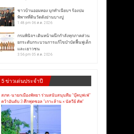
ชาวบ้านออมทอง บุกทำเนียบฯ ร้องปม
พิพาทที่ดินวัดดังย่านบางปู
1:48 pm
06 ส.ค. 2026
กรมพินิจฯ เดินหน้าผนึกกำลังทุกภาคส่วน
ยกระดับกระบวนการแก้ไขบำบัดฟื้นฟูเด็ก
และเยาวชน
3:56 pm
05 ส.ค. 2026
5 ข่าวเด่นประจำปี
สภท.-นายกเมืองพัทยา ร่วมสนับสนุนทีม “บุ๊คบุฟเฟ่”
คว้าอันดับ 3 ศึกฟุตซอล “เกาะล้าน × นัควีย์ คัพ”