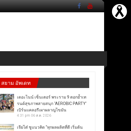
สยาม อัพเดท
เดอะไนน์ เซ็นเตอร์ พระราม 9 ตอกย้ำเท
รนด์สุขภาพสายสนุก ‘AEROBIC PARTY’
เบิร์นแคลอรีเผาผลาญไขมัน
4:31 pm
06 ส.ค. 2026
เจียไต๋ ชูแนวคิด “ทุกผลผลิตที่ดี เริ่มต้น