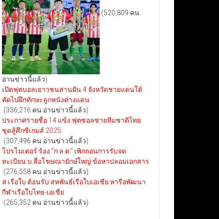
(520,809 คน
อ่านข่าวนี้แล้ว)
เปิดฟุตบอลเยาวชนสานฝัน 4 จังหวัดชายแดนใต้
คัดไปฝึกทักษะลูกหนังต่างแดน
(336,216 คน อ่านข่าวนี้แล้ว)
ประกาศรายชื่อ 14 แข้ง ฟุตซอลชายทีมชาติไทย
ชุดสู้ศึกซีเกมส์ 2025
(307,496 คน อ่านข่าวนี้แล้ว)
โปรโมเตอร์ ร้อง “ก.ล.ต.” เพิกถอนการรับจด
ทะเบียน บ.สื่อโฆษณายักษ์ใหญ่ ข้อหาปลอมเอกสาร
(276,558 คน อ่านข่าวนี้แล้ว)
ส.เรือใบ ต้อนรับ สหพันธ์เรือใบเอเชีย หารือพัฒนา
กีฬาเรือใบไทย-เอเชีย
(265,352 คน อ่านข่าวนี้แล้ว)