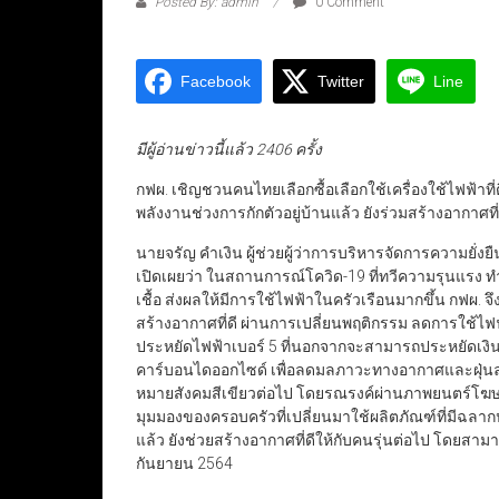
Posted By: admin
0 Comment
Facebook
Twitter
Line
มีผู้อ่านข่าวนี้แล้ว 2406 ครั้ง
กฟผ. เชิญชวนคนไทยเลือกซื้อเลือกใช้เครื่องใช้ไฟฟ้าท
พลังงานช่วงการกักตัวอยู่บ้านแล้ว ยังร่วมสร้างอากาศที่
นายจรัญ คำเงิน ผู้ช่วยผู้ว่าการบริหารจัดการความยั
เปิดเผยว่า ในสถานการณ์โควิด-19 ที่ทวีความรุนแรง ทำใ
เชื้อ ส่งผลให้มีการใช้ไฟฟ้าในครัวเรือนมากขึ้น ก
สร้างอากาศที่ดี ผ่านการเปลี่ยนพฤติกรรม ลดการใช้ไฟฟ้า
ประหยัดไฟฟ้าเบอร์ 5 ที่นอกจากจะสามารถประหยัดเง
คาร์บอนไดออกไซด์ เพื่อลดมลภาวะทางอากาศและฝุ่นละออ
หมายสังคมสีเขียวต่อไป โดยรณรงค์ผ่านภาพยนตร์โฆษณ
มุมมองของครอบครัวที่เปลี่ยนมาใช้ผลิตภัณฑ์ที่มีฉลา
แล้ว ยังช่วยสร้างอากาศที่ดีให้กับคนรุ่นต่อไป โดยสาม
กันยายน 2564