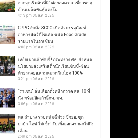
จากจุดเริ่มต้นที่ดี” ต่อยอดความเชี่ยวชาญ
ด้านเมล็ดพันธุ์แตงโม
4:13 pm
06 ส.ค. 2026
CPPC จับมือ SCGC เปิดตัวบรรจุภัณฑ์
อาหารสัตว์รีไซเคิล ชนิด Food Grade
รายแรกในอาเซียน
4:03 pm
06 ส.ค. 2026
เหยื่อเมาแล้วขับจี้ ! กระทรวง ศธ. กำหนด
นโยบายส่งเสริมเด็กนักเรียนขับขี่-ซ้อน
ท้ายรถจยย.สวมหมวกกันน็อค 100%
3:21 pm
06 ส.ค. 2026
“ราเชน” ลั่นเลือกตั้งหน้ากวาด สส. 10 ที่
นั่ง พร้อมยึดเก้าอี้กห.-มท.
3:06 pm
06 ส.ค. 2026
ทล.ลำปาง รวบหนุ่มฉี่ม่วง ขี่จยย. ซุก
ยาบ้า-ไอซ์ ไม่เข็ด! รับเพิ่งออกจากคุกไม่ถึง
เดือน
2:49 pm
06 ส.ค. 2026