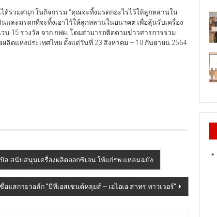
ชนได้ร่วมสนุก ในกิจกรรม “คุณจะทิ้งมรดกอะไรไว้ให้ลูกหลานใน
ละมรดกที่จะทิ้งเอาไว้ให้ลูกหลานในอนาคต เพื่อลุ้นรับเครื่อง
ำนวน 15 รางวัล จาก กฟผ. โดยสามารถติดตามข่าวสารการร่วม
ผลิตแห่งประเทศไทย ตั้งแต่วันที่ 23 สิงหาคม – 10 กันยายน 2564
บิล สนับสนุนเครื่องผลิตออกซิเจน ให้แก่รพ.แหลมฉบัง
ื่อมสกายวอล์ก “บีทีเอสเซนต์หลุยส์ – เอไอเอ สาทร ทาวเวอร์”