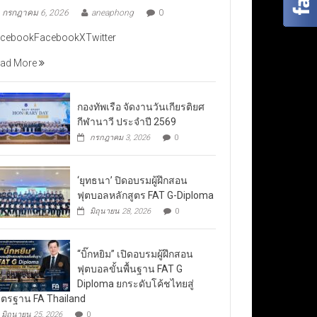
กรกฎาคม 6, 2026
aneaphong
0
cebookFacebookXTwitter
ad More
กองทัพเรือ จัดงานวันเกียรติยศ
กีฬานาวี ประจำปี 2569
กรกฎาคม 3, 2026
0
‘ยุทธนา’ ปิดอบรมผู้ฝึกสอน
ฟุตบอลหลักสูตร FAT G-Diploma
มิถุนายน 28, 2026
0
“บิ๊กหยิม” เปิดอบรมผู้ฝึกสอน
ฟุตบอลขั้นพื้นฐาน FAT G
Diploma ยกระดับโค้ชไทยสู่
ตรฐาน FA Thailand
มิถุนายน 25, 2026
0