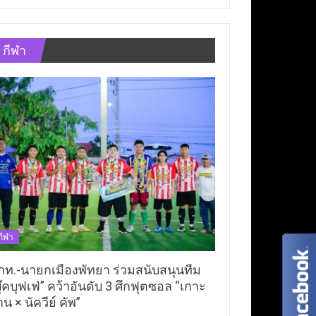
กีฬา
กีฬา
ภท.-นายกเมืองพัทยา ร่วมสนับสนุนทีม
ุ๊คบุฟเฟ่” คว้าอันดับ 3 ศึกฟุตซอล “เกาะ
าน × นัควีย์ คัพ”