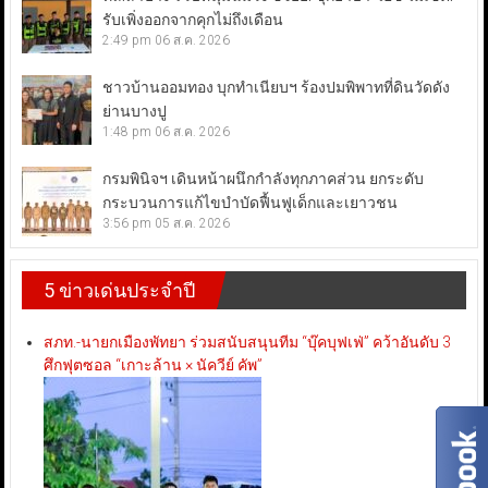
รับเพิ่งออกจากคุกไม่ถึงเดือน
2:49 pm
06 ส.ค. 2026
ชาวบ้านออมทอง บุกทำเนียบฯ ร้องปมพิพาทที่ดินวัดดัง
ย่านบางปู
1:48 pm
06 ส.ค. 2026
กรมพินิจฯ เดินหน้าผนึกกำลังทุกภาคส่วน ยกระดับ
กระบวนการแก้ไขบำบัดฟื้นฟูเด็กและเยาวชน
3:56 pm
05 ส.ค. 2026
5 ข่าวเด่นประจำปี
สภท.-นายกเมืองพัทยา ร่วมสนับสนุนทีม “บุ๊คบุฟเฟ่” คว้าอันดับ 3
ศึกฟุตซอล “เกาะล้าน × นัควีย์ คัพ”