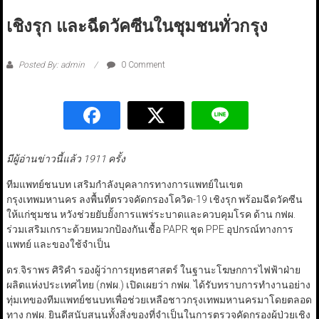
เชิงรุก และฉีดวัคซีนในชุมชนทั่วกรุง
Posted By: admin
0 Comment
มีผู้อ่านข่าวนี้แล้ว 1911 ครั้ง
ทีมแพทย์ชนบท เสริมกำลังบุคลากรทางการแพทย์ในเขต
กรุงเทพมหานคร ลงพื้นที่ตรวจคัดกรองโควิด-19 เชิงรุก พร้อมฉีดวัคซีน
ให้แก่ชุมชน หวังช่วยยับยั้งการแพร่ระบาดและควบคุมโรค ด้าน กฟผ.
ร่วมเสริมเกราะด้วยหมวกป้องกันเชื้อ PAPR ชุด PPE อุปกรณ์ทางการ
แพทย์ และของใช้จำเป็น
ดร.จิราพร ศิริคำ รองผู้ว่าการยุทธศาสตร์ ในฐานะโฆษกการไฟฟ้าฝ่าย
ผลิตแห่งประเทศไทย (กฟผ.) เปิดเผยว่า กฟผ. ได้รับทราบการทำงานอย่าง
ทุ่มเทของทีมแพทย์ชนบทเพื่อช่วยเหลือชาวกรุงเทพมหานครมาโดยตลอด
ทาง กฟผ. ยินดีสนับสนุนทั้งสิ่งของที่จำเป็นในการตรวจคัดกรองผู้ป่วยเชิง