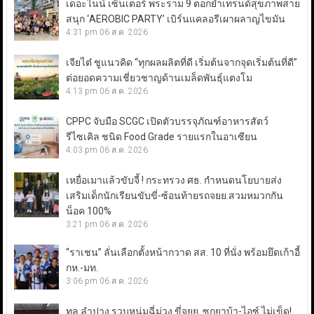
เดอะไนน์ เซ็นเตอร์ พระราม 9 ตอกย้ำเทรนด์สุขภาพสาย
สนุก ‘AEROBIC PARTY’ เบิร์นแคลอรีเผาผลาญไขมัน
4:31 pm
06 ส.ค. 2026
เจียไต๋ ชูแนวคิด “ทุกผลผลิตที่ดี เริ่มต้นจากจุดเริ่มต้นที่ดี”
ต่อยอดความเชี่ยวชาญด้านเมล็ดพันธุ์แตงโม
4:13 pm
06 ส.ค. 2026
CPPC จับมือ SCGC เปิดตัวบรรจุภัณฑ์อาหารสัตว์
รีไซเคิล ชนิด Food Grade รายแรกในอาเซียน
4:03 pm
06 ส.ค. 2026
เหยื่อเมาแล้วขับจี้ ! กระทรวง ศธ. กำหนดนโยบายส่ง
เสริมเด็กนักเรียนขับขี่-ซ้อนท้ายรถจยย.สวมหมวกกัน
น็อค 100%
3:21 pm
06 ส.ค. 2026
“ราเชน” ลั่นเลือกตั้งหน้ากวาด สส. 10 ที่นั่ง พร้อมยึดเก้าอี้
กห.-มท.
3:06 pm
06 ส.ค. 2026
ทล.ลำปาง รวบหนุ่มฉี่ม่วง ขี่จยย. ซุกยาบ้า-ไอซ์ ไม่เข็ด!