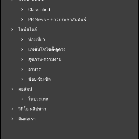
Classicfind
PR News – ข่าวประชาสัมพันธ์
ไลฟ์สไตล์
ท่องเที่ยว
แฟชั่นโซไซตี้-ดูดวง
สุขภาพ-ความงาม
อาหาร
ช้อป-ชิม-ชิล
คอลัมน์
ในประเทศ
วิดีโอ-คลิปข่าว
ติดต่อเรา