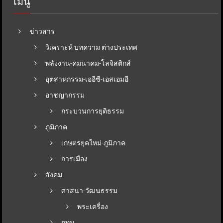
เมนู
ข่าวสาร
วิเคราะห์ บทความ ต่างประเทศ
พลังงาน-คมนาคม-โลจิสติกส์
อุตสาหกรรม-เออีซี-เอสเอมอี
อาชญากรรม
กระบวนการยุติธรรม
ภูมิภาค
เกษตรยุคใหม่-ภูมิภาค
การเมือง
สังคม
ศาสนา-วัฒนธรรม
พระเครื่อง
กทม