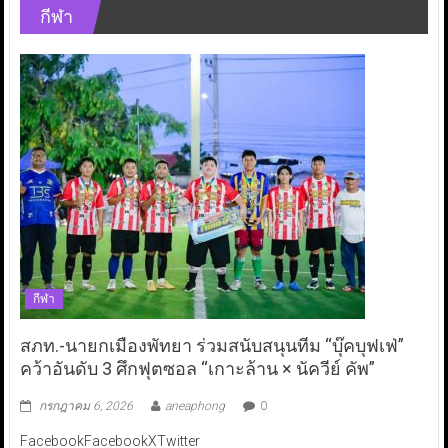
กีฬา
กีฬา
สภท.-นายกเมืองพัทยา ร่วมสนับสนุนทีม “บุ๊คบุฟเฟ่”
คว้าอันดับ 3 ศึกฟุตซอล “เกาะล้าน × นัควีย์ คัพ”
กรกฎาคม 6, 2026
aneaphong
0
FacebookFacebookXTwitter