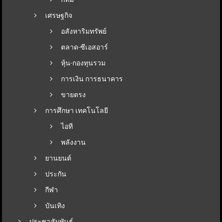
เศรษฐกิจ
อสังหาริมทรัพย์
ตลาด-ซีเอสอาร์
หุ้น-กองทุนรวม
การเงิน การธนาคาร
ขายตรง
การศึกษา เทคโนโลยี
ไอที
พลังงาน
ยานยนต์
ประกัน
กีฬา
บันเทิง
ประชาสัมพันธ์