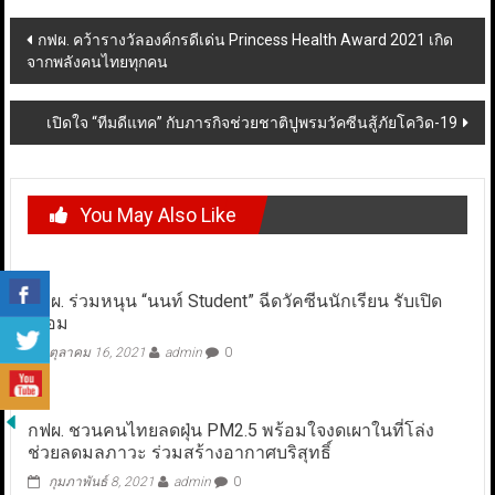
Post
กฟผ. คว้ารางวัลองค์กรดีเด่น Princess Health Award 2021 เกิด
จากพลังคนไทยทุกคน
navigation
เปิดใจ “ทีมดีแทค” กับภารกิจช่วยชาติปูพรมวัคซีนสู้ภัยโควิด-19
You May Also Like
กฟผ. ร่วมหนุน “นนท์ Student” ฉีดวัคซีนนักเรียน รับเปิด
เทอม
ตุลาคม 16, 2021
admin
0
กฟผ. ชวนคนไทยลดฝุ่น PM2.5 พร้อมใจงดเผาในที่โล่ง
ช่วยลดมลภาวะ ร่วมสร้างอากาศบริสุทธิ์
กุมภาพันธ์ 8, 2021
admin
0