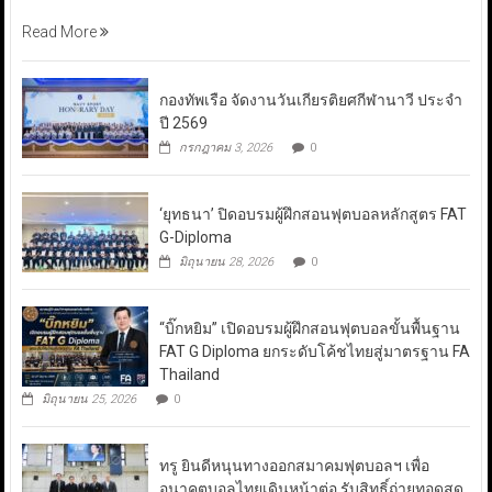
Read More
กองทัพเรือ จัดงานวันเกียรติยศกีฬานาวี ประจำ
ปี 2569
กรกฎาคม 3, 2026
0
‘ยุทธนา’ ปิดอบรมผู้ฝึกสอนฟุตบอลหลักสูตร FAT
G-Diploma
มิถุนายน 28, 2026
0
“บิ๊กหยิม” เปิดอบรมผู้ฝึกสอนฟุตบอลขั้นพื้นฐาน
FAT G Diploma ยกระดับโค้ชไทยสู่มาตรฐาน FA
Thailand
มิถุนายน 25, 2026
0
ทรู ยินดีหนุนทางออกสมาคมฟุตบอลฯ เพื่อ
อนาคตบอลไทยเดินหน้าต่อ รับสิทธิ์ถ่ายทอดสด