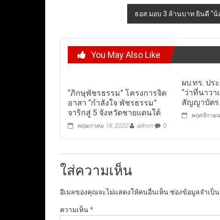
navigation
ธอส.มอบ 3 ล้านบาท ยินดี “
You May Also Like
ผบ.ทร. ประ
“ว่าที่นาว
“ภิกษุพัชรธรรม” โครงการจิต
สัญญาบัตร
อาสา “กำลังใจ พัชรธรรม”
จาริกสู่ 5 จังหวัดชายแดนใต้
พฤศจิกายน
พฤษภาคม 16, 2022
admin
0
ใส่ความเห็น
อีเมลของคุณจะไม่แสดงให้คนอื่นเห็น
ช่องข้อมูลจำเป็
ความเห็น
*