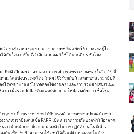
ยจิตอาสา กฟผ.-หมอรามา ช่วย save ทีมแพทย์ทั่วประเทศสู้โค
มั่นใจมากขึ้น ที่สำคัญแบตเตอรี่ใช้ได้นานถึง 8 ชั่วโมง
รามาธิบดี เปิดเผยว่า จากสถานการณ์การแพร่ระบาดของโควิด-19 ที่
่ายผลิตแห่งประเทศไทย (กฟผ.) จึงร่วมกับ โรงพยาบาลรามาธิบดี
ชาญของโรงพยาบาลนำไปทดลองใช้งานจริงและรวบรวมข้อเสนอแนะ
งาน เพื่อร่วมปกป้องทีมแพทย์พยาบาลให้ปลอดภัยจากเชื้อโรค
งวิกฤตเช่นนี้ เพราะจะช่วยให้ทีมแพทย์และพยาบาลปลอดภัยจาก
่องจากหมวกป้องกันเชื้อ PAPR เป็นหมวกความดันบวกทำให้อากาศ
อก น้ำหนักเบา มีความคล่องตัวในการปฏิบัติงาน ไม่มีเสียง
้องกันเชื้อ PAPR สามารถใช้งานได้ตั้งแต่ต้นทางภายในห้อง