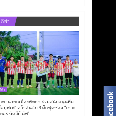
กีฬา
กีฬา
ภท.-นายกเมืองพัทยา ร่วมสนับสนุนทีม
ุ๊คบุฟเฟ่” คว้าอันดับ 3 ศึกฟุตซอล “เกาะ
าน × นัควีย์ คัพ”