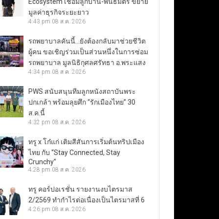
Ecosystem เชื่อมลูกบ้าน-พันธมิตร ขยาย
มูลค่าธุรกิจระยะยาว
4:43 pm
08 ส.ค. 2026
รถพยาบาลคันนี้…ยังต้องกลับมาช่วยชีวิต
ผู้คน ขอเชิญร่วมเป็นส่วนหนึ่งในการซ่อม
รถพยาบาล มูลนิธิกุศลศรัทธา อ.พระแสง
4:34 pm
08 ส.ค. 2026
PWS สนับสนุนทีมลูกหนังสถาบันพระ
ปกเกล้า พร้อมลุยศึก “รักเมืองไทย” 30
ส.ค.นี้
4:32 pm
08 ส.ค. 2026
ทรู x โก๋แก่ เติมสีสันการเริ่มต้นทริปเมือง
ไทย กับ “Stay Connected, Stay
Crunchy”
4:28 pm
08 ส.ค. 2026
ทรู คอร์ปอเรชั่น รายงานงบไตรมาส
2/2569 ทำกำไรต่อเนื่องเป็นไตรมาสที่ 6
4:26 pm
08 ส.ค. 2026