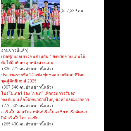
(557,339 คน
อ่านข่าวนี้แล้ว)
เปิดฟุตบอลเยาวชนสานฝัน 4 จังหวัดชายแดนใต้
คัดไปฝึกทักษะลูกหนังต่างแดน
(336,272 คน อ่านข่าวนี้แล้ว)
ประกาศรายชื่อ 14 แข้ง ฟุตซอลชายทีมชาติไทย
ชุดสู้ศึกซีเกมส์ 2025
(307,546 คน อ่านข่าวนี้แล้ว)
โปรโมเตอร์ ร้อง “ก.ล.ต.” เพิกถอนการรับจด
ทะเบียน บ.สื่อโฆษณายักษ์ใหญ่ ข้อหาปลอมเอกสาร
(276,602 คน อ่านข่าวนี้แล้ว)
ส.เรือใบ ต้อนรับ สหพันธ์เรือใบเอเชีย หารือพัฒนา
กีฬาเรือใบไทย-เอเชีย
(265,400 คน อ่านข่าวนี้แล้ว)