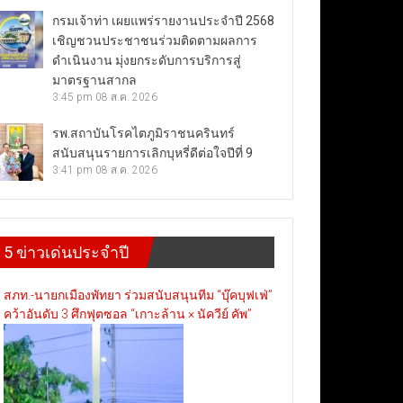
กรมเจ้าท่า เผยแพร่รายงานประจำปี 2568
เชิญชวนประชาชนร่วมติดตามผลการ
ดำเนินงาน มุ่งยกระดับการบริการสู่
มาตรฐานสากล
3:45 pm
08 ส.ค. 2026
รพ.สถาบันโรคไตภูมิราชนครินทร์
สนับสนุนรายการเลิกบุหรี่ดีต่อใจปีที่ 9
3:41 pm
08 ส.ค. 2026
5 ข่าวเด่นประจำปี
สภท.-นายกเมืองพัทยา ร่วมสนับสนุนทีม “บุ๊คบุฟเฟ่”
คว้าอันดับ 3 ศึกฟุตซอล “เกาะล้าน × นัควีย์ คัพ”