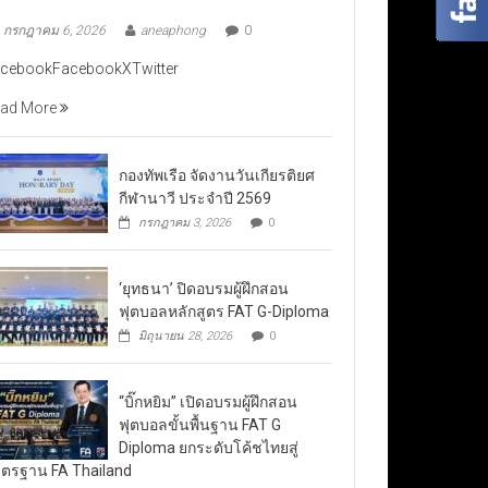
กรกฎาคม 6, 2026
aneaphong
0
cebookFacebookXTwitter
ad More
กองทัพเรือ จัดงานวันเกียรติยศ
กีฬานาวี ประจำปี 2569
กรกฎาคม 3, 2026
0
‘ยุทธนา’ ปิดอบรมผู้ฝึกสอน
ฟุตบอลหลักสูตร FAT G-Diploma
มิถุนายน 28, 2026
0
“บิ๊กหยิม” เปิดอบรมผู้ฝึกสอน
ฟุตบอลขั้นพื้นฐาน FAT G
Diploma ยกระดับโค้ชไทยสู่
ตรฐาน FA Thailand