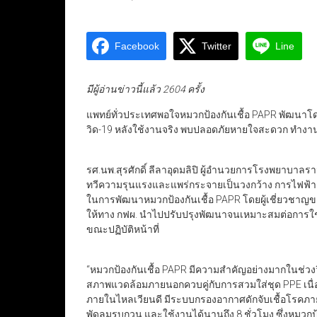
Facebook
Twitter
Line
มีผู้อ่านข่าวนี้แล้ว 2604 ครั้ง
แพทย์ทั่วประเทศพอใจหมวกป้องกันเชื้อ PAPR พัฒนาโด
วิด-19 หลังใช้งานจริง พบปลอดภัยหายใจสะดวก ทำงานได้
รศ.นพ.สุรศักดิ์ ลีลาอุดมลิปิ ผู้อำนวยการโรงพยาบาล
ทวีความรุนแรงและแพร่กระจายเป็นวงกว้าง การไฟฟ้าฝ
ในการพัฒนาหมวกป้องกันเชื้อ PAPR โดยผู้เชี่ยว
ให้ทาง กฟผ. นำไปปรับปรุงพัฒนาจนเหมาะสมต่อการใช้
ขณะปฏิบัติหน้าที่
“หมวกป้องกันเชื้อ PAPR มีความสำคัญอย่างมากในช่ว
สภาพแวดล้อมภายนอกควบคู่กับการสวมใส่ชุด PPE เนื
ภายในไหลเวียนดี มีระบบกรองอากาศดักจับเชื้อโรคภายน
พัดลมรบกวน และใช้งานได้นานถึง 8 ชั่วโมง ซึ่งหมวกป