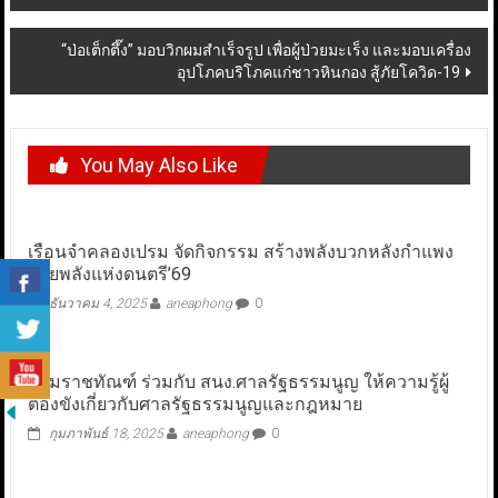
navigation
“ป่อเต็กตึ๊ง” มอบวิกผมสำเร็จรูป เพื่อผู้ป่วยมะเร็ง และมอบเครื่อง
อุปโภคบริโภคแก่ชาวหินกอง สู้ภัยโควิด-19
You May Also Like
เรือนจำคลองเปรม จัดกิจกรรม สร้างพลังบวกหลังกำแพง
ด้วยพลังแห่งดนตรี’69
ธันวาคม 4, 2025
aneaphong
0
กรมราชทัณฑ์ ร่วมกับ สนง.ศาลรัฐธรรมนูญ ให้ความรู้ผู้
ต้องขังเกี่ยวกับศาลรัฐธรรมนูญและกฎหมาย
กุมภาพันธ์ 18, 2025
aneaphong
0