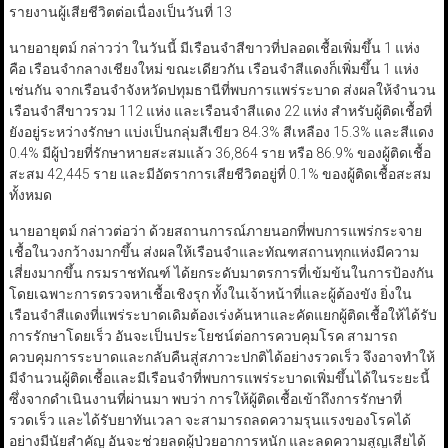
รายงานผู้เสียชีวิตต่อเนื่องเป็นวันที่ 13
นายอายุตม์ กล่าวว่า ในวันนี้ มีเรือนจำสีขาวที่ปลอดเชื้อเพิ่มขึ้น 1 แห่ง
คือ เรือนจำกลางเชียงใหม่ ขณะเดียวกัน เรือนจำสีแดงก็เพิ่มขึ้น 1 แห่ง
เช่นกัน จากเรือนจำจังหวัดปทุมธานีที่พบการแพร่ระบาด ส่งผลให้จำนวน
เรือนจำสีขาวรวม 112 แห่ง และเรือนจำสีแดง 22 แห่ง สำหรับผู้ติดเชื้อที่
ยังอยู่ระหว่างรักษา แบ่งเป็นกลุ่มสีเขียว 84.3% สีเหลือง 15.3% และสีแดง
0.4% มีผู้ป่วยที่รักษาหายสะสมแล้ว 36,864 ราย หรือ 86.9% ของผู้ติดเชื้อ
สะสม 42,445 ราย และมีอัตราการเสียชีวิตอยู่ที่ 0.1% ของผู้ติดเชื้อสะสม
ทั้งหมด
นายอายุตม์ กล่าวต่อว่า ด้วยสถานการณ์ภายนอกที่พบการแพร่กระจาย
เชื้อในวงกว้างมากขึ้น ส่งผลให้เรือนจำและทัณฑสถานทุกแห่งมีความ
เสี่ยงมากขึ้น กรมราชทัณฑ์ ได้ยกระดับมาตรการที่เข้มข้นในการป้องกัน
โดยเฉพาะการตรวจหาเชื้อเชิงรุก ทั้งในเจ้าหน้าที่และผู้ต้องขัง ยิ่งใน
เรือนจำสีแดงที่แพร่ระบาดเดิมต้องเร่งค้นหาและคัดแยกผู้ติดเชื้อให้ได้รับ
การรักษาโดยเร็ว อันจะเป็นประโยชน์ต่อการควบคุมโรค สามารถ
ควบคุมการระบาดและกลับคืนสู่สภาวะปกติได้อย่างรวดเร็ว จึงอาจทำให้
มีจำนวนผู้ติดเชื้อและมีเรือนจำที่พบการแพร่ระบาดเพิ่มขึ้นได้ในระยะนี้
ซึ่งจากดำเนินงานที่ผ่านมา พบว่า การให้ผู้ติดเชื้อเข้าถึงการรักษาที่
รวดเร็ว และได้รับยาทันเวลา จะสามารถลดความรุนแรงของโรคได้
อย่างมีนัยสำคัญ อันจะช่วยลดผู้ป่วยอาการหนัก และลดความสูญเสียได้