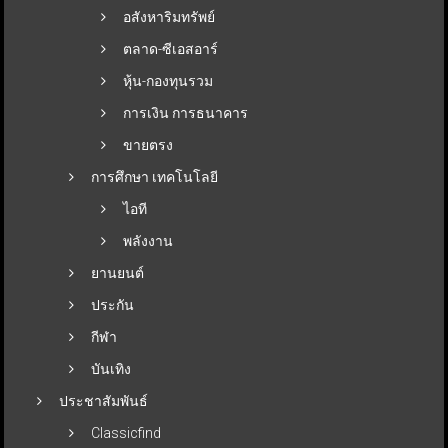
อสังหาริมทรัพย์
ตลาด-ซีเอสอาร์
หุ้น-กองทุนรวม
การเงิน การธนาคาร
ขายตรง
การศึกษา เทคโนโลยี
ไอที
พลังงาน
ยานยนต์
ประกัน
กีฬา
บันเทิง
ประชาสัมพันธ์
Classicfind