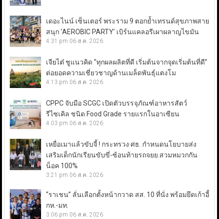
เดอะไนน์ เซ็นเตอร์ พระราม 9 ตอกย้ำเทรนด์สุขภาพสาย
สนุก ‘AEROBIC PARTY’ เบิร์นแคลอรีเผาผลาญไขมัน
4:31 pm
06 ส.ค. 2026
เจียไต๋ ชูแนวคิด “ทุกผลผลิตที่ดี เริ่มต้นจากจุดเริ่มต้นที่ดี”
ต่อยอดความเชี่ยวชาญด้านเมล็ดพันธุ์แตงโม
4:13 pm
06 ส.ค. 2026
CPPC จับมือ SCGC เปิดตัวบรรจุภัณฑ์อาหารสัตว์
รีไซเคิล ชนิด Food Grade รายแรกในอาเซียน
4:03 pm
06 ส.ค. 2026
เหยื่อเมาแล้วขับจี้ ! กระทรวง ศธ. กำหนดนโยบายส่ง
เสริมเด็กนักเรียนขับขี่-ซ้อนท้ายรถจยย.สวมหมวกกัน
น็อค 100%
3:21 pm
06 ส.ค. 2026
“ราเชน” ลั่นเลือกตั้งหน้ากวาด สส. 10 ที่นั่ง พร้อมยึดเก้าอี้
กห.-มท.
3:06 pm
06 ส.ค. 2026