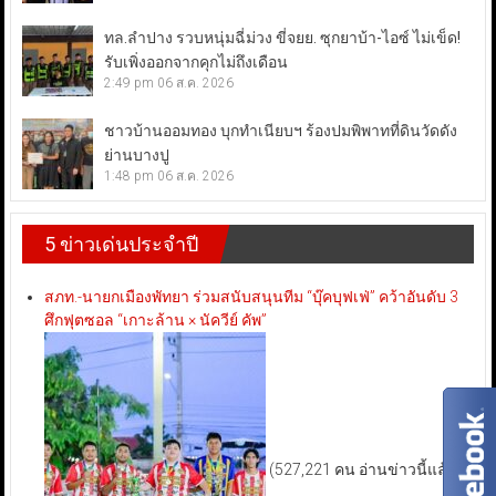
ทล.ลำปาง รวบหนุ่มฉี่ม่วง ขี่จยย. ซุกยาบ้า-ไอซ์ ไม่เข็ด!
รับเพิ่งออกจากคุกไม่ถึงเดือน
2:49 pm
06 ส.ค. 2026
ชาวบ้านออมทอง บุกทำเนียบฯ ร้องปมพิพาทที่ดินวัดดัง
ย่านบางปู
1:48 pm
06 ส.ค. 2026
5 ข่าวเด่นประจำปี
สภท.-นายกเมืองพัทยา ร่วมสนับสนุนทีม “บุ๊คบุฟเฟ่” คว้าอันดับ 3
ศึกฟุตซอล “เกาะล้าน × นัควีย์ คัพ”
(527,221 คน อ่านข่าวนี้แล้ว)