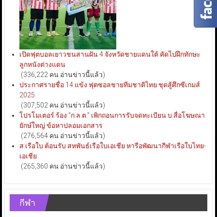
เปิดฟุตบอลเยาวชนสานฝัน 4 จังหวัดชายแดนใต้ คัดไปฝึกทักษะ
ลูกหนังต่างแดน
(336,222 คน อ่านข่าวนี้แล้ว)
ประกาศรายชื่อ 14 แข้ง ฟุตซอลชายทีมชาติไทย ชุดสู้ศึกซีเกมส์
2025
(307,502 คน อ่านข่าวนี้แล้ว)
โปรโมเตอร์ ร้อง “ก.ล.ต.” เพิกถอนการรับจดทะเบียน บ.สื่อโฆษณา
ยักษ์ใหญ่ ข้อหาปลอมเอกสาร
(276,564 คน อ่านข่าวนี้แล้ว)
ส.เรือใบ ต้อนรับ สหพันธ์เรือใบเอเชีย หารือพัฒนากีฬาเรือใบไทย-
เอเชีย
(265,360 คน อ่านข่าวนี้แล้ว)
กีฬา