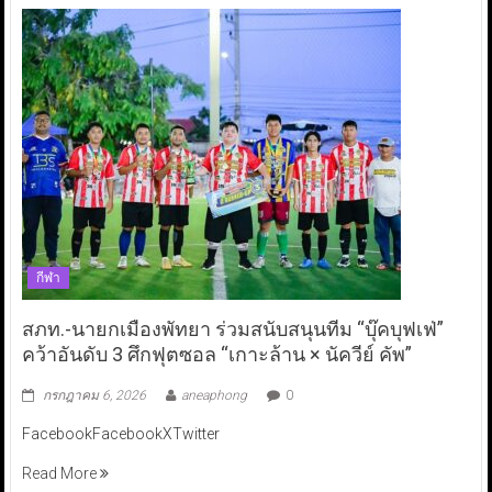
กีฬา
สภท.-นายกเมืองพัทยา ร่วมสนับสนุนทีม “บุ๊คบุฟเฟ่”
คว้าอันดับ 3 ศึกฟุตซอล “เกาะล้าน × นัควีย์ คัพ”
กรกฎาคม 6, 2026
aneaphong
0
FacebookFacebookXTwitter
Read More