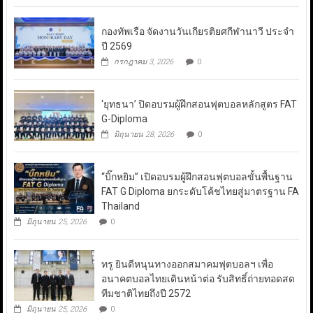
กองทัพเรือ จัดงานวันเกียรติยศกีฬานาวี ประจำ
ปี 2569
กรกฎาคม 3, 2026
0
‘ยุทธนา’ ปิดอบรมผู้ฝึกสอนฟุตบอลหลักสูตร FAT
G-Diploma
มิถุนายน 28, 2026
0
“บิ๊กหยิม” เปิดอบรมผู้ฝึกสอนฟุตบอลขั้นพื้นฐาน
FAT G Diploma ยกระดับโค้ชไทยสู่มาตรฐาน FA
Thailand
มิถุนายน 25, 2026
0
ทรู ยินดีหนุนทางออกสมาคมฟุตบอลฯ เพื่อ
อนาคตบอลไทยเดินหน้าต่อ รับสิทธิ์ถ่ายทอดสด
ทีมชาติไทยถึงปี 2572
มิถุนายน 25, 2026
0