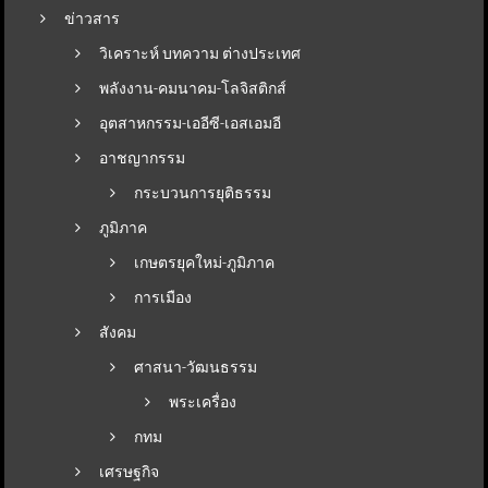
ข่าวสาร
วิเคราะห์ บทความ ต่างประเทศ
พลังงาน-คมนาคม-โลจิสติกส์
อุตสาหกรรม-เออีซี-เอสเอมอี
อาชญากรรม
กระบวนการยุติธรรม
ภูมิภาค
เกษตรยุคใหม่-ภูมิภาค
การเมือง
สังคม
ศาสนา-วัฒนธรรม
พระเครื่อง
กทม
เศรษฐกิจ