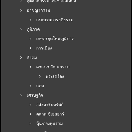
อุตสาหกรรม-เออีซี-เอสเอมอี
อาชญากรรม
กระบวนการยุติธรรม
ภูมิภาค
เกษตรยุคใหม่-ภูมิภาค
การเมือง
สังคม
ศาสนา-วัฒนธรรม
พระเครื่อง
กทม
เศรษฐกิจ
อสังหาริมทรัพย์
ตลาด-ซีเอสอาร์
หุ้น-กองทุนรวม