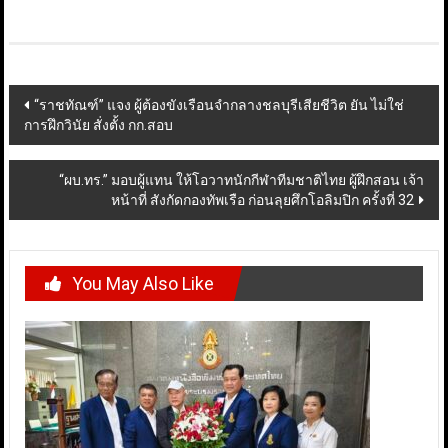
Post
“ราชทัณฑ์” แจง ผู้ต้องขังเรือนจำกลางชลบุรีเสียชีวิต ยัน ไม่ใช่
การฝึกวินัย สั่งตั้ง กก.สอบ
navigation
“ผบ.ทร.” มอบผู้แทน ให้โอวาทนักกีฬาทีมชาติไทย ผู้ฝึกสอน เจ้า
หน้าที่ สังกัดกองทัพเรือ ก่อนลุยศึกโอลิมปิก ครั้งที่ 32
You May Also Like