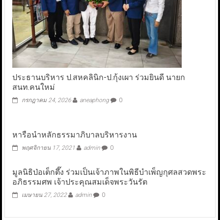
ประธานบริหาร ป.สหคลินิก-ป.กุ้งเผา ร่วมยินดี นายก
สนท.คนใหม่
กรกฎาคม 24, 2026
aneaphong
0
หารือนำหลักธรรมาภิบาลบริหารงาน
พฤศจิกายน 17, 2021
admin
0
มูลนิธิป่อเต็กตึ๊ง ร่วมเป็นเจ้าภาพในพิธีบำเพ็ญกุศลสวดพระ
อภิธรรมศพ เจ้าประคุณสมเด็จพระวันรัต
เมษายน 27, 2022
admin
0