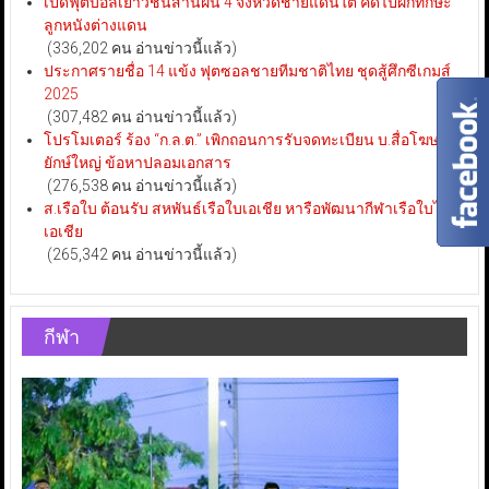
เปิดฟุตบอลเยาวชนสานฝัน 4 จังหวัดชายแดนใต้ คัดไปฝึกทักษะ
ลูกหนังต่างแดน
(336,202 คน อ่านข่าวนี้แล้ว)
ประกาศรายชื่อ 14 แข้ง ฟุตซอลชายทีมชาติไทย ชุดสู้ศึกซีเกมส์
2025
(307,482 คน อ่านข่าวนี้แล้ว)
โปรโมเตอร์ ร้อง “ก.ล.ต.” เพิกถอนการรับจดทะเบียน บ.สื่อโฆษณา
ยักษ์ใหญ่ ข้อหาปลอมเอกสาร
(276,538 คน อ่านข่าวนี้แล้ว)
ส.เรือใบ ต้อนรับ สหพันธ์เรือใบเอเชีย หารือพัฒนากีฬาเรือใบไทย-
เอเชีย
(265,342 คน อ่านข่าวนี้แล้ว)
กีฬา