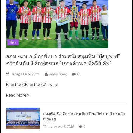
กีฬา
สภท.-นายกเมืองพัทยา ร่วมสนับสนุนทีม “บุ๊คบุฟเฟ่”
คว้าอันดับ 3 ศึกฟุตซอล “เกาะล้าน × นัควีย์ คัพ”
กรกฎาคม 6, 2026
aneaphong
0
FacebookFacebookXTwitter
Read More
กองทัพเรือ จัดงานวันเกียรติยศกีฬานาวี ประจำ
ปี 2569
กรกฎาคม 3, 2026
0