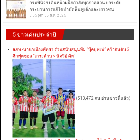
กรมพินิจฯ เดินหน้าผนึกกำลังทุกภาคส่วน ยกระดับ
กระบวนการแก้ไขบำบัดฟื้นฟูเด็กและเยาวชน
3:56 pm
05 ส.ค. 2026
5 ข่าวเด่นประจำปี
สภท.-นายกเมืองพัทยา ร่วมสนับสนุนทีม “บุ๊คบุฟเฟ่” คว้าอันดับ 3
ศึกฟุตซอล “เกาะล้าน × นัควีย์ คัพ”
(513,472 คน อ่านข่าวนี้แล้ว)