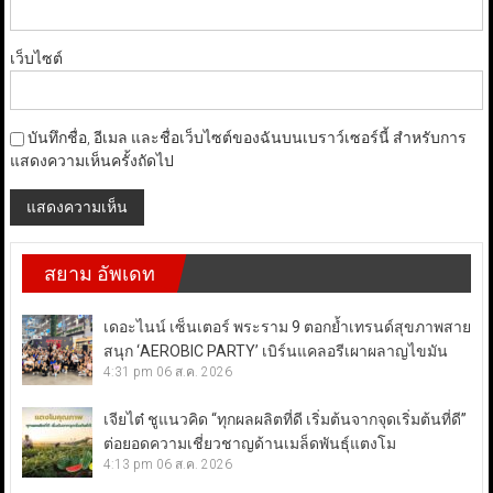
เว็บไซต์
บันทึกชื่อ, อีเมล และชื่อเว็บไซต์ของฉันบนเบราว์เซอร์นี้ สำหรับการ
แสดงความเห็นครั้งถัดไป
สยาม อัพเดท
เดอะไนน์ เซ็นเตอร์ พระราม 9 ตอกย้ำเทรนด์สุขภาพสาย
สนุก ‘AEROBIC PARTY’ เบิร์นแคลอรีเผาผลาญไขมัน
4:31 pm
06 ส.ค. 2026
เจียไต๋ ชูแนวคิด “ทุกผลผลิตที่ดี เริ่มต้นจากจุดเริ่มต้นที่ดี”
ต่อยอดความเชี่ยวชาญด้านเมล็ดพันธุ์แตงโม
4:13 pm
06 ส.ค. 2026