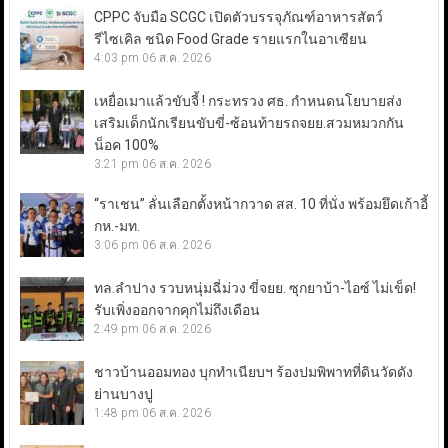
CPPC จับมือ SCGC เปิดตัวบรรจุภัณฑ์อาหารสัตว์
รีไซเคิล ชนิด Food Grade รายแรกในอาเซียน
4:03 pm
06 ส.ค. 2026
เหยื่อเมาแล้วขับจี้ ! กระทรวง ศธ. กำหนดนโยบายส่ง
เสริมเด็กนักเรียนขับขี่-ซ้อนท้ายรถจยย.สวมหมวกกัน
น็อค 100%
3:21 pm
06 ส.ค. 2026
“ราเชน” ลั่นเลือกตั้งหน้ากวาด สส. 10 ที่นั่ง พร้อมยึดเก้าอี้
กห.-มท.
3:06 pm
06 ส.ค. 2026
ทล.ลำปาง รวบหนุ่มฉี่ม่วง ขี่จยย. ซุกยาบ้า-ไอซ์ ไม่เข็ด!
รับเพิ่งออกจากคุกไม่ถึงเดือน
2:49 pm
06 ส.ค. 2026
ชาวบ้านออมทอง บุกทำเนียบฯ ร้องปมพิพาทที่ดินวัดดัง
ย่านบางปู
1:48 pm
06 ส.ค. 2026