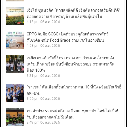
เจียไต๋ ชูแนวคิด “ทุกผลผลิตที่ดี เริ่มต้นจากจุดเริ่มต้นที่ดี”
ต่อยอดความเชี่ยวชาญด้านเมล็ดพันธุ์แตงโม
4:13 pm
06 ส.ค. 2026
CPPC จับมือ SCGC เปิดตัวบรรจุภัณฑ์อาหารสัตว์
รีไซเคิล ชนิด Food Grade รายแรกในอาเซียน
4:03 pm
06 ส.ค. 2026
เหยื่อเมาแล้วขับจี้ ! กระทรวง ศธ. กำหนดนโยบายส่ง
เสริมเด็กนักเรียนขับขี่-ซ้อนท้ายรถจยย.สวมหมวกกัน
น็อค 100%
3:21 pm
06 ส.ค. 2026
“ราเชน” ลั่นเลือกตั้งหน้ากวาด สส. 10 ที่นั่ง พร้อมยึดเก้าอี้
กห.-มท.
3:06 pm
06 ส.ค. 2026
ทล.ลำปาง รวบหนุ่มฉี่ม่วง ขี่จยย. ซุกยาบ้า-ไอซ์ ไม่เข็ด!
รับเพิ่งออกจากคุกไม่ถึงเดือน
2:49 pm
06 ส.ค. 2026