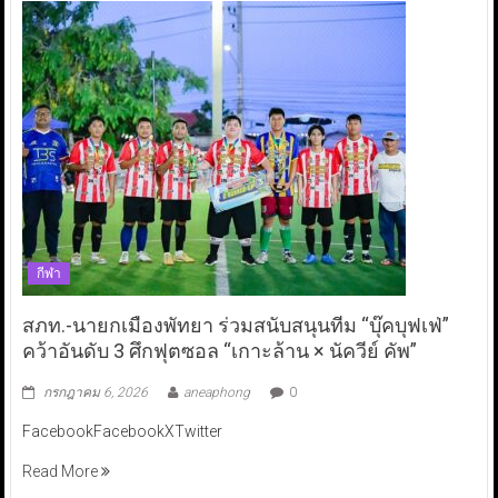
กีฬา
สภท.-นายกเมืองพัทยา ร่วมสนับสนุนทีม “บุ๊คบุฟเฟ่”
คว้าอันดับ 3 ศึกฟุตซอล “เกาะล้าน × นัควีย์ คัพ”
กรกฎาคม 6, 2026
aneaphong
0
FacebookFacebookXTwitter
Read More