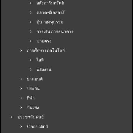
อสังหาริมทรัพย์
ตลาด-ซีเอสอาร์
หุ้น-กองทุนรวม
การเงิน การธนาคาร
ขายตรง
การศึกษา เทคโนโลยี
ไอที
พลังงาน
ยานยนต์
ประกัน
กีฬา
บันเทิง
ประชาสัมพันธ์
Classicfind