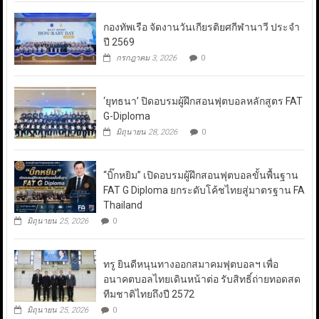
กองทัพเรือ จัดงานวันเกียรติยศกีฬานาวี ประจำ
ปี 2569
กรกฎาคม 3, 2026
0
‘ยุทธนา’ ปิดอบรมผู้ฝึกสอนฟุตบอลหลักสูตร FAT
G-Diploma
มิถุนายน 28, 2026
0
“บิ๊กหยิม” เปิดอบรมผู้ฝึกสอนฟุตบอลขั้นพื้นฐาน
FAT G Diploma ยกระดับโค้ชไทยสู่มาตรฐาน FA
Thailand
มิถุนายน 25, 2026
0
ทรู ยินดีหนุนทางออกสมาคมฟุตบอลฯ เพื่อ
อนาคตบอลไทยเดินหน้าต่อ รับสิทธิ์ถ่ายทอดสด
ทีมชาติไทยถึงปี 2572
มิถุนายน 25, 2026
0