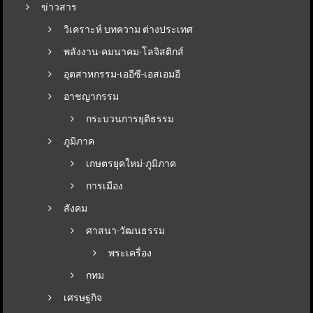
ข่าวสาร
วิเคราะห์ บทความ ต่างประเทศ
พลังงาน-คมนาคม-โลจิสติกส์
อุตสาหกรรม-เออีซี-เอสเอมอี
อาชญากรรม
กระบวนการยุติธรรม
ภูมิภาค
เกษตรยุคใหม่-ภูมิภาค
การเมือง
สังคม
ศาสนา-วัฒนธรรม
พระเครื่อง
กทม
เศรษฐกิจ