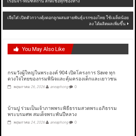
เรือนจำ-ทัณฑสถาน สกัดเชื้อทุกช่องทาง
navigation
เจียไต๋ เปิดตัวกวางตุ้งดอกลูกผสมสายพันธุ์แรกของไทย ใช้เมล็ดน้อย
ลง ได้ผลิตผลเพิ่มขึ้น
You May Also Like
กรมวังผู้ใหญ่ในพระองค์ 904 เปิดโครงการ Save ทุก
ดวงใจไทยของกรมพินิจและคุ้มครองเด็กและเยาวชน
พฤษภาคม 26, 2026
aneaphong
0
บ้านปู ร่วมเป็นเจ้าภาพพระพิธีธรรมสวดพระอภิธรรม
พระบรมศพ สมเด็จพระพันปีหลวง
พฤษภาคม 24, 2026
aneaphong
0