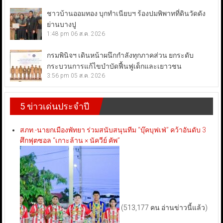
ชาวบ้านออมทอง บุกทำเนียบฯ ร้องปมพิพาทที่ดินวัดดัง
ย่านบางปู
1:48 pm
06 ส.ค. 2026
กรมพินิจฯ เดินหน้าผนึกกำลังทุกภาคส่วน ยกระดับ
กระบวนการแก้ไขบำบัดฟื้นฟูเด็กและเยาวชน
3:56 pm
05 ส.ค. 2026
5 ข่าวเด่นประจำปี
สภท.-นายกเมืองพัทยา ร่วมสนับสนุนทีม “บุ๊คบุฟเฟ่” คว้าอันดับ 3
ศึกฟุตซอล “เกาะล้าน × นัควีย์ คัพ”
(513,177 คน อ่านข่าวนี้แล้ว)