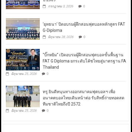
กรกฎาคม 3, 2026
0
‘ยุทธนา’ ปิดอบรมผู้ฝึกสอนฟุตบอลหลักสูตร FAT
G-Diploma
มิถุนายน 28, 2026
0
“บิ๊กหยิม” เปิดอบรมผู้ฝึกสอนฟุตบอลขั้นพื้นฐาน
FAT G Diploma ยกระดับโค้ชไทยสู่มาตรฐาน FA
Thailand
มิถุนายน 25, 2026
0
ทรู ยินดีหนุนทางออกสมาคมฟุตบอลฯ เพื่อ
อนาคตบอลไทยเดินหน้าต่อ รับสิทธิ์ถ่ายทอดสด
ทีมชาติไทยถึงปี 2572
มิถุนายน 25, 2026
0