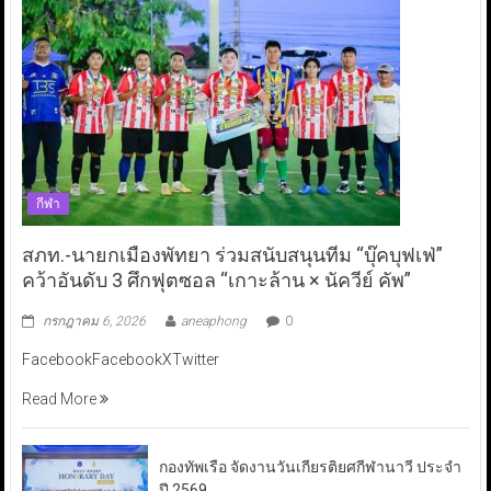
กีฬา
สภท.-นายกเมืองพัทยา ร่วมสนับสนุนทีม “บุ๊คบุฟเฟ่”
คว้าอันดับ 3 ศึกฟุตซอล “เกาะล้าน × นัควีย์ คัพ”
กรกฎาคม 6, 2026
aneaphong
0
FacebookFacebookXTwitter
Read More
กองทัพเรือ จัดงานวันเกียรติยศกีฬานาวี ประจำ
ปี 2569