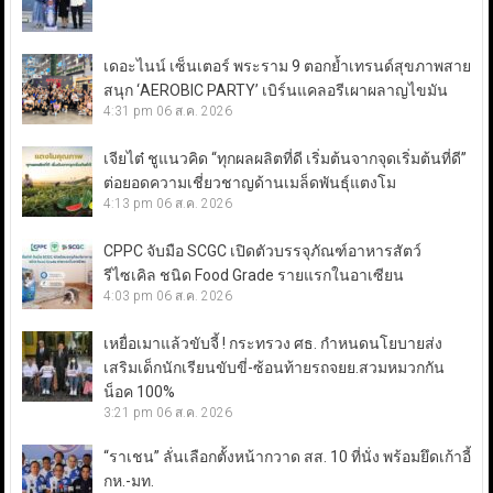
เดอะไนน์ เซ็นเตอร์ พระราม 9 ตอกย้ำเทรนด์สุขภาพสาย
สนุก ‘AEROBIC PARTY’ เบิร์นแคลอรีเผาผลาญไขมัน
4:31 pm
06 ส.ค. 2026
เจียไต๋ ชูแนวคิด “ทุกผลผลิตที่ดี เริ่มต้นจากจุดเริ่มต้นที่ดี”
ต่อยอดความเชี่ยวชาญด้านเมล็ดพันธุ์แตงโม
4:13 pm
06 ส.ค. 2026
CPPC จับมือ SCGC เปิดตัวบรรจุภัณฑ์อาหารสัตว์
รีไซเคิล ชนิด Food Grade รายแรกในอาเซียน
4:03 pm
06 ส.ค. 2026
เหยื่อเมาแล้วขับจี้ ! กระทรวง ศธ. กำหนดนโยบายส่ง
เสริมเด็กนักเรียนขับขี่-ซ้อนท้ายรถจยย.สวมหมวกกัน
น็อค 100%
3:21 pm
06 ส.ค. 2026
“ราเชน” ลั่นเลือกตั้งหน้ากวาด สส. 10 ที่นั่ง พร้อมยึดเก้าอี้
กห.-มท.