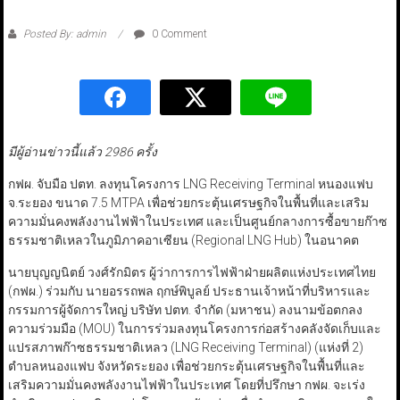
Posted By: admin
0 Comment
มีผู้อ่านข่าวนี้แล้ว 2986 ครั้ง
กฟผ. จับมือ ปตท. ลงทุนโครงการ LNG Receiving Terminal หนองแฟบ
จ.ระยอง ขนาด 7.5 MTPA เพื่อช่วยกระตุ้นเศรษฐกิจในพื้นที่และเสริม
ความมั่นคงพลังงานไฟฟ้าในประเทศ และเป็นศูนย์กลางการซื้อขายก๊าซ
ธรรมชาติเหลวในภูมิภาคอาเซียน (Regional LNG Hub) ในอนาคต
นายบุญญนิตย์ วงศ์รักมิตร ผู้ว่าการการไฟฟ้าฝ่ายผลิตแห่งประเทศไทย
(กฟผ.) ร่วมกับ นายอรรถพล ฤกษ์พิบูลย์ ประธานเจ้าหน้าที่บริหารและ
กรรมการผู้จัดการใหญ่ บริษัท ปตท. จำกัด (มหาชน) ลงนามข้อตกลง
ความร่วมมือ (MOU) ในการร่วมลงทุนโครงการก่อสร้างคลังจัดเก็บและ
แปรสภาพก๊าซธรรมชาติเหลว (LNG Receiving Terminal) (แห่งที่ 2)
ตำบลหนองแฟบ จังหวัดระยอง เพื่อช่วยกระตุ้นเศรษฐกิจในพื้นที่และ
เสริมความมั่นคงพลังงานไฟฟ้าในประเทศ โดยที่ปรึกษา กฟผ. จะเร่ง