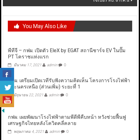
ไซเบอร์ ทบ. 8 ก.ค.นี้
You May Also Like
พีทีจี – กฟผ. เปิดตัว EleX by EGAT สถานีชาร์จ EV ในปั๊ม
PT โคราชแห่งแรก
มีนาคม 17, 2021
admin
0
กฟผ. เตรียมเปิดเวทีรับฟังความคิดเห็น โครงการโรงไฟฟ้า
พระนครเหนือ (ส่วนเพิ่ม) ระยะที่ 1
มิถุนายน 22, 2021
admin
0
กฟผ. เผยพัฒนาโรงไฟฟ้าตามพีดีพีคืบหน้า หวังช่วยฟื้นฟู
เศรษฐกิจไทยหลังโควิดคลี่คลาย
พฤษภาคม 4, 2021
admin
0