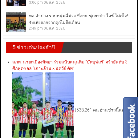
3:06 pm
06 ส.ค. 2026
ทล.ลำปาง รวบหนุ่มฉี่ม่วง ขี่จยย. ซุกยาบ้า-ไอซ์ ไม่เข็ด!
รับเพิ่งออกจากคุกไม่ถึงเดือน
2:49 pm
06 ส.ค. 2026
5 ข่าวเด่นประจำปี
สภท.-นายกเมืองพัทยา ร่วมสนับสนุนทีม “บุ๊คบุฟเฟ่” คว้าอันดับ 3
ศึกฟุตซอล “เกาะล้าน × นัควีย์ คัพ”
(538,261 คน อ่านข่าวนี้แล้ว)