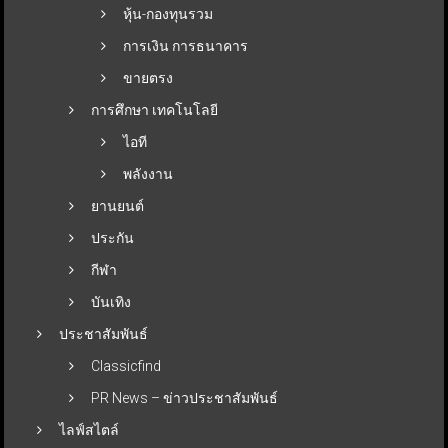
หุ้น-กองทุนรวม
การเงิน การธนาคาร
ขายตรง
การศึกษา เทคโนโลยี
ไอที
พลังงาน
ยานยนต์
ประกัน
กีฬา
บันเทิง
ประชาสัมพันธ์
Classicfind
PR News – ข่าวประชาสัมพันธ์
ไลฟ์สไตล์