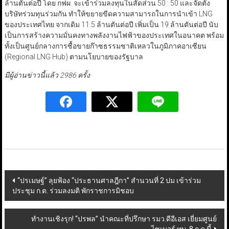
ล้านตันต่อปี โดย กฟผ. จะเข้าร่วมลงทุนในสัดส่วน 50 : 50 และจัดตั้ง
บริษัทร่วมทุนร่วมกัน ทำให้ขยายขีดความสามารถในการนำเข้า LNG
ของประเทศไทย จากเดิม 11.5 ล้านตันต่อปี เพิ่มเป็น 19 ล้านตันต่อปี นับ
เป็นการสร้างความมั่นคงทางพลังงานไฟฟ้าของประเทศในอนาคต พร้อม
ทั้งเป็นศูนย์กลางการซื้อขายก๊าซธรรมชาติเหลวในภูมิภาคอาเซียน
(Regional LNG Hub) ตามนโยบายของรัฐบาล
มีผู้อ่านข่าวนี้แล้ว 2986 ครั้ง
Post
“ปรเมษฐ์” ลุยฟ้อง “ประธานศาลฎีกา” สำนวนที่ 2 ปม เข้าร่วม
ประชุม ก.ต. ร่วมลงมติ พักราชการมิชอบ
navigation
ทำงานเชิงรุก! “ปรพล” นำคณะที่ปรึกษา รมว.ดีอีเอส เยี่ยมศูนย์