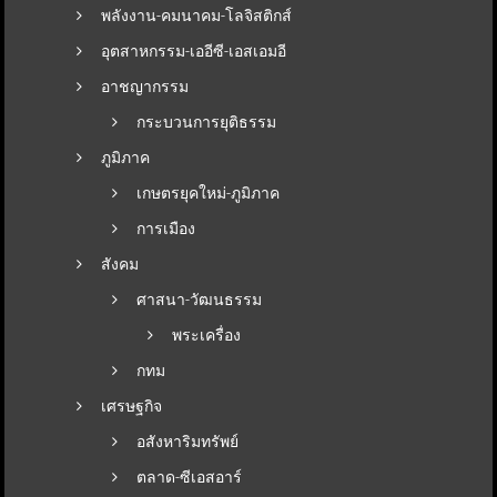
พลังงาน-คมนาคม-โลจิสติกส์
อุตสาหกรรม-เออีซี-เอสเอมอี
อาชญากรรม
กระบวนการยุติธรรม
ภูมิภาค
เกษตรยุคใหม่-ภูมิภาค
การเมือง
สังคม
ศาสนา-วัฒนธรรม
พระเครื่อง
กทม
เศรษฐกิจ
อสังหาริมทรัพย์
ตลาด-ซีเอสอาร์