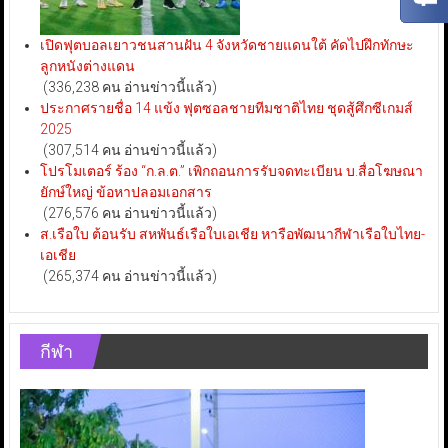
เปิดฟุตบอลเยาวชนสานฝัน 4 จังหวัดชายแดนใต้ คัดไปฝึกทักษะ
ลูกหนังต่างแดน
(336,238 คน อ่านข่าวนี้แล้ว)
ประกาศรายชื่อ 14 แข้ง ฟุตซอลชายทีมชาติไทย ชุดสู้ศึกซีเกมส์
2025
(307,514 คน อ่านข่าวนี้แล้ว)
โปรโมเตอร์ ร้อง “ก.ล.ต.” เพิกถอนการรับจดทะเบียน บ.สื่อโฆษณา
ยักษ์ใหญ่ ข้อหาปลอมเอกสาร
(276,576 คน อ่านข่าวนี้แล้ว)
ส.เรือใบ ต้อนรับ สหพันธ์เรือใบเอเชีย หารือพัฒนากีฬาเรือใบไทย-
เอเชีย
(265,374 คน อ่านข่าวนี้แล้ว)
กีฬา