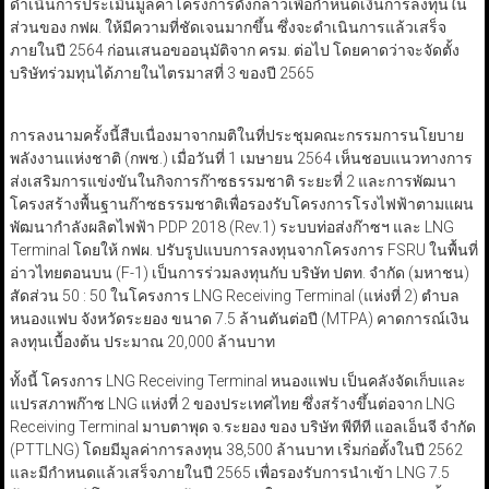
ดำเนินการประเมินมูลค่าโครงการดังกล่าวเพื่อกำหนดเงินการลงทุนใน
ส่วนของ กฟผ. ให้มีความที่ชัดเจนมากขึ้น ซึ่งจะดำเนินการแล้วเสร็จ
ภายในปี 2564 ก่อนเสนอขออนุมัติจาก ครม. ต่อไป โดยคาดว่าจะจัดตั้ง
บริษัทร่วมทุนได้ภายในไตรมาสที่ 3 ของปี 2565
การลงนามครั้งนี้สืบเนื่องมาจากมติในที่ประชุมคณะกรรมการนโยบาย
พลังงานแห่งชาติ (กพช.) เมื่อวันที่ 1 เมษายน 2564 เห็นชอบแนวทางการ
ส่งเสริมการแข่งขันในกิจการก๊าซธรรมชาติ ระยะที่ 2 และการพัฒนา
โครงสร้างพื้นฐานก๊าซธรรมชาติเพื่อรองรับโครงการโรงไฟฟ้าตามแผน
พัฒนากำลังผลิตไฟฟ้า PDP 2018 (Rev.1) ระบบท่อส่งก๊าซฯ และ LNG
Terminal โดยให้ กฟผ. ปรับรูปแบบการลงทุนจากโครงการ FSRU ในพื้นที่
อ่าวไทยตอนบน (F-1) เป็นการร่วมลงทุนกับ บริษัท ปตท. จำกัด (มหาชน)
สัดส่วน 50 : 50 ในโครงการ LNG Receiving Terminal (แห่งที่ 2) ตำบล
หนองแฟบ จังหวัดระยอง ขนาด 7.5 ล้านตันต่อปี (MTPA) คาดการณ์เงิน
ลงทุนเบื้องต้น ประมาณ 20,000 ล้านบาท
ทั้งนี้ โครงการ LNG Receiving Terminal หนองแฟบ เป็นคลังจัดเก็บและ
แปรสภาพก๊าซ LNG แห่งที่ 2 ของประเทศไทย ซึ่งสร้างขึ้นต่อจาก LNG
Receiving Terminal มาบตาพุด จ.ระยอง ของ บริษัท พีทีที แอลเอ็นจี จำกัด
(PTTLNG) โดยมีมูลค่าการลงทุน 38,500 ล้านบาท เริ่มก่อตั้งในปี 2562
และมีกำหนดแล้วเสร็จภายในปี 2565 เพื่อรองรับการนำเข้า LNG 7.5