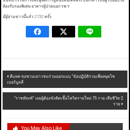
นันทน์ กรรมการและผู้จัดการมูลนิธิสมเด็จพระปิ่นเกล้า เป็นผู้รับมอบ ณ
ห้องรับรองพิเศษ อาคารผู้ป่วยนอก รพ.ฯ
มีผู้อ่านข่าวนี้แล้ว 2732 ครั้ง
Post
ดีแทค ขอชวนเยาวชนร่วมออกแบบ “ข้อปฏิบัติร่วมเพื่อหยุดไซ
เบอร์บูลลี่
navigation
“ราชทัณฑ์” เผยผู้ต้องขังติดเชื้อโควิดรายใหม่ 75 ราย เสียชีวิต 2
ราย
You May Also Like