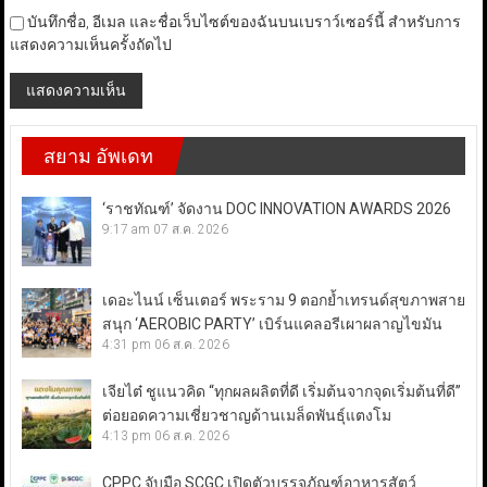
บันทึกชื่อ, อีเมล และชื่อเว็บไซต์ของฉันบนเบราว์เซอร์นี้ สำหรับการ
แสดงความเห็นครั้งถัดไป
สยาม อัพเดท
‘ราชทัณฑ์’ จัดงาน DOC INNOVATION AWARDS 2026
9:17 am
07 ส.ค. 2026
เดอะไนน์ เซ็นเตอร์ พระราม 9 ตอกย้ำเทรนด์สุขภาพสาย
สนุก ‘AEROBIC PARTY’ เบิร์นแคลอรีเผาผลาญไขมัน
4:31 pm
06 ส.ค. 2026
เจียไต๋ ชูแนวคิด “ทุกผลผลิตที่ดี เริ่มต้นจากจุดเริ่มต้นที่ดี”
ต่อยอดความเชี่ยวชาญด้านเมล็ดพันธุ์แตงโม
4:13 pm
06 ส.ค. 2026
CPPC จับมือ SCGC เปิดตัวบรรจุภัณฑ์อาหารสัตว์