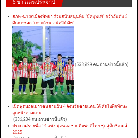
5 ข่าวเด่นประจำปี
สภท.-นายกเมืองพัทยา ร่วมสนับสนุนทีม “บุ๊คบุฟเฟ่” คว้าอันดับ 3
ศึกฟุตซอล “เกาะล้าน × นัควีย์ คัพ”
(533,829 คน อ่านข่าวนี้แล้ว)
เปิดฟุตบอลเยาวชนสานฝัน 4 จังหวัดชายแดนใต้ คัดไปฝึกทักษะ
ลูกหนังต่างแดน
(336,234 คน อ่านข่าวนี้แล้ว)
ประกาศรายชื่อ 14 แข้ง ฟุตซอลชายทีมชาติไทย ชุดสู้ศึกซีเกมส์
2025