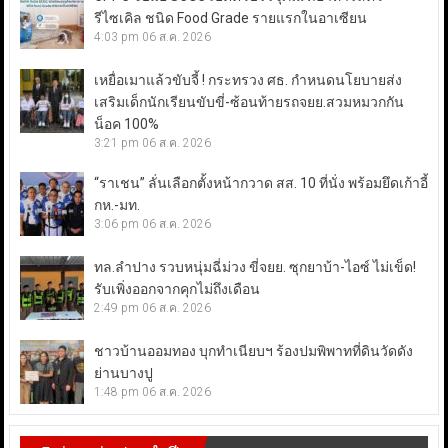
รีไซเคิล ชนิด Food Grade รายแรกในอาเซียน
4:03 pm
06 ส.ค. 2026
เหยื่อเมาแล้วขับจี้ ! กระทรวง ศธ. กำหนดนโยบายส่ง
เสริมเด็กนักเรียนขับขี่-ซ้อนท้ายรถจยย.สวมหมวกกัน
น็อค 100%
3:21 pm
06 ส.ค. 2026
“ราเชน” ลั่นเลือกตั้งหน้ากวาด สส. 10 ที่นั่ง พร้อมยึดเก้าอี้
กห.-มท.
3:06 pm
06 ส.ค. 2026
ทล.ลำปาง รวบหนุ่มฉี่ม่วง ขี่จยย. ซุกยาบ้า-ไอซ์ ไม่เข็ด!
รับเพิ่งออกจากคุกไม่ถึงเดือน
2:49 pm
06 ส.ค. 2026
ชาวบ้านออมทอง บุกทำเนียบฯ ร้องปมพิพาทที่ดินวัดดัง
ย่านบางปู
1:48 pm
06 ส.ค. 2026