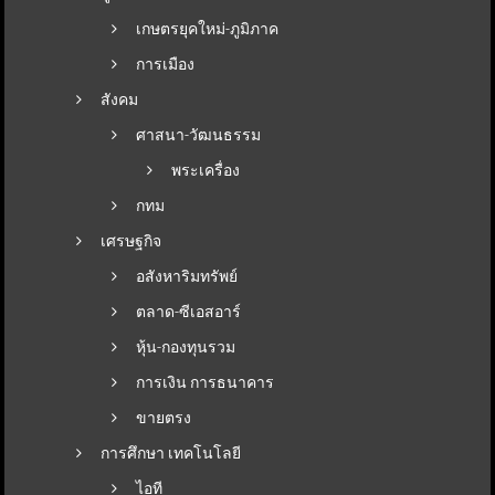
เกษตรยุคใหม่-ภูมิภาค
การเมือง
สังคม
ศาสนา-วัฒนธรรม
พระเครื่อง
กทม
เศรษฐกิจ
อสังหาริมทรัพย์
ตลาด-ซีเอสอาร์
หุ้น-กองทุนรวม
การเงิน การธนาคาร
ขายตรง
การศึกษา เทคโนโลยี
ไอที