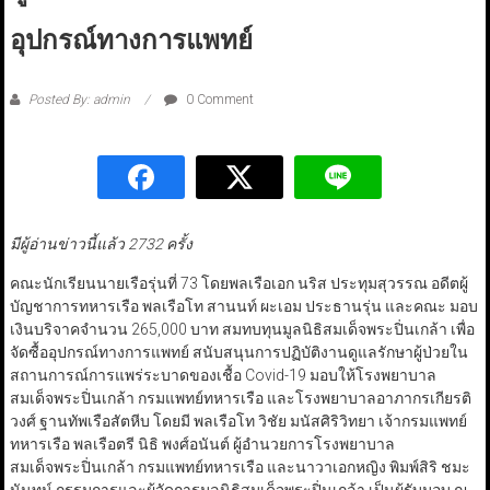
อุปกรณ์ทางการแพทย์
Posted By: admin
0 Comment
มีผู้อ่านข่าวนี้แล้ว 2732 ครั้ง
คณะนักเรียนนายเรือรุ่นที่ 73 โดยพลเรือเอก นริส ประทุมสุวรรณ อดีตผู้
บัญชาการทหารเรือ พลเรือโท สานนท์ ผะเอม ประธานรุ่น และคณะ มอบ
เงินบริจาคจำนวน 265,000 บาท สมทบทุนมูลนิธิสมเด็จพระปิ่นเกล้า เพื่อ
จัดซื้ออุปกรณ์ทางการแพทย์ สนับสนุนการปฏิบัติงานดูแลรักษาผู้ป่วยใน
สถานการณ์การแพร่ระบาดของเชื้อ Covid-19 มอบให้โรงพยาบาล
สมเด็จพระปิ่นเกล้า กรมแพทย์ทหารเรือ และโรงพยาบาลอาภากรเกียรติ
วงศ์ ฐานทัพเรือสัตหีบ โดยมี พลเรือโท วิชัย มนัสศิริวิทยา เจ้ากรมแพทย์
ทหารเรือ พลเรือตรี นิธิ พงศ์อนันต์ ผู้อำนวยการโรงพยาบาล
สมเด็จพระปิ่นเกล้า กรมแพทย์ทหารเรือ และนาวาเอกหญิง พิมพ์สิริ ชมะ