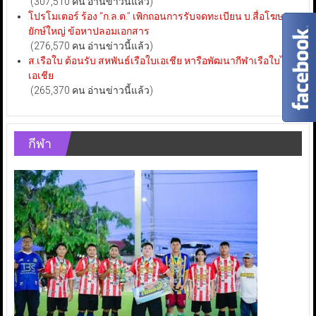
(307,510 คน อ่านข่าวนี้แล้ว)
โปรโมเตอร์ ร้อง “ก.ล.ต.” เพิกถอนการรับจดทะเบียน บ.สื่อโฆษณา
ยักษ์ใหญ่ ข้อหาปลอมเอกสาร
(276,570 คน อ่านข่าวนี้แล้ว)
ส.เรือใบ ต้อนรับ สหพันธ์เรือใบเอเชีย หารือพัฒนากีฬาเรือใบไทย-
เอเชีย
(265,370 คน อ่านข่าวนี้แล้ว)
กีฬา