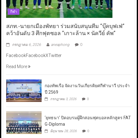
กีฬา
สภท.-นายกเมืองพัทยา ร่วมสนับสนุนทีม “บุ๊คบุฟเฟ่”
คว้าอันดับ 3 ศึกฟุตซอล “เกาะล้าน × นัควีย์ คัพ”
กรกฎาคม 6, 2026
aneaphong
0
FacebookFacebookXTwitter
Read More
กองทัพเรือ จัดงานวันเกียรติยศกีฬานาวี ประจำ
ปี 2569
กรกฎาคม 3, 2026
0
‘ยุทธนา’ ปิดอบรมผู้ฝึกสอนฟุตบอลหลักสูตร FAT
G-Diploma
มิถุนายน 28, 2026
0