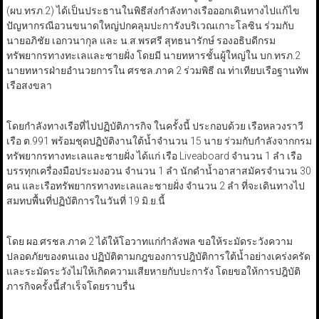
(ผบ.ทรภ.2) ได้เป็นประธานในพิธีส่งกำลังทางเรือออกเดินทางไปแก้ไข
ปัญหากรณีอวนขนาดใหญ่ปกคลุมปะการังบริเวณเกาะโลซิน ร่วมกับ
นายอภิชัย เอกวนากุล และ น.ส.พรศรี สุทธนารักษ์ รองอธิบดีกรม
ทรัพยากรทางทะเลและชายฝั่ง โดยมี นายทหารชั้นผู้ใหญ่ใน บก.ทรภ.2
นายทหารฝ่ายอำนวยการใน ศรชล.ภาค 2 ร่วมพิธี ณ ท่าเทียบเรือฐานทัพ
เรือสงขลา
โดยกำลังทางเรือที่ไปปฏิบัติภารกิจ ในครั้งนี้ ประกอบด้วย เรือหลวงราวี
เรือ ต.991 พร้อมชุดปฏิบัติงานใต้น้ำจำนวน 15 นาย ร่วมกับกำลังจากกรม
ทรัพยากรทางทะเลและชายฝั่ง ได้แก่ เรือ Liveaboard จำนวน 1 ลำ เรือ
บรรทุกเครื่องมือประมงอวน จำนวน 1 ลำ นักดำน้ำอาสาสมัครจำนวน 30
คน และเรือทรัพยากรทางทะเลและชายฝั่ง จำนวน 2 ลำ ที่จะเดินทางไป
สมทบพื้นที่ปฏิบัติการในวันที่ 19 มิ.ย.นี้
โดย ผอ.ศรชล.ภาค 2 ได้ให้โอวาทแก่กำลังพล ขอให้ระมัดระวังความ
ปลอดภัยของตนเอง ปฏิบัติตามกฎของการปฎิบัติการใต้น้ำอย่างเคร่งครัด
และระมัดระวังไม่ให้เกิดความเสียหายกับปะการัง โดยขอให้การปฎิบัติ
ภารกิจครั้งนี้สำเร็จโดยราบรื่น