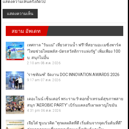
แสดงความเห็นครั้งถัดไป
สยาม อัพเดท
เทศกาล “วันแม่” เที่ยวสวนน้ำ ฟรี! ที่สยามอะเมซิ่งพาร์ค
“ไทยช่วยไทยพลัส-บัตรสวัสดิการแห่งรัฐ” เพิ่มเพียง 100
บ. สนุกไม่อั้น
2:10 am
08 ส.ค. 2026
‘ราชทัณฑ์’ จัดงาน DOC INNOVATION AWARDS 2026
9:17 am
07 ส.ค. 2026
เดอะไนน์ เซ็นเตอร์ พระราม 9 ตอกย้ำเทรนด์สุขภาพสาย
สนุก ‘AEROBIC PARTY’ เบิร์นแคลอรีเผาผลาญไขมัน
4:31 pm
06 ส.ค. 2026
เจียไต๋ ชูแนวคิด “ทุกผลผลิตที่ดี เริ่มต้นจากจุดเริ่มต้นที่ดี”