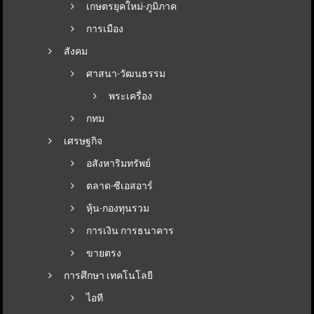
เกษตรยุคใหม่-ภูมิภาค
การเมือง
สังคม
ศาสนา-วัฒนธรรม
พระเครื่อง
กทม
เศรษฐกิจ
อสังหาริมทรัพย์
ตลาด-ซีเอสอาร์
หุ้น-กองทุนรวม
การเงิน การธนาคาร
ขายตรง
การศึกษา เทคโนโลยี
ไอที