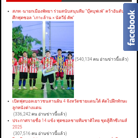
สภท.-นายกเมืองพัทยา ร่วมสนับสนุนทีม “บุ๊คบุฟเฟ่” คว้าอันดับ 3
ศึกฟุตซอล “เกาะล้าน × นัควีย์ คัพ”
(540,134 คน อ่านข่าวนี้แล้ว)
เปิดฟุตบอลเยาวชนสานฝัน 4 จังหวัดชายแดนใต้ คัดไปฝึกทักษะ
ลูกหนังต่างแดน
(336,242 คน อ่านข่าวนี้แล้ว)
ประกาศรายชื่อ 14 แข้ง ฟุตซอลชายทีมชาติไทย ชุดสู้ศึกซีเกมส์
2025
(307,516 คน อ่านข่าวนี้แล้ว)