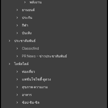
พลังงาน
ยานยนต์
ประกัน
กีฬา
บันเทิง
ประชาสัมพันธ์
Classicfind
PR News – ข่าวประชาสัมพันธ์
ไลฟ์สไตล์
ท่องเที่ยว
แฟชั่นโซไซตี้-ดูดวง
สุขภาพ-ความงาม
อาหาร
ช้อป-ชิม-ชิล