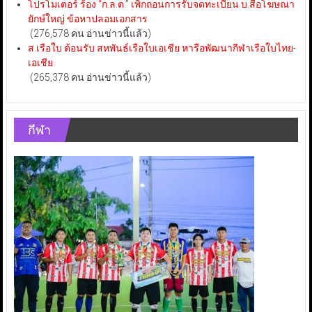
โปรโมเตอร์ ร้อง “ก.ล.ต.” เพิกถอนการรับจดทะเบียน บ.สื่อโฆษณา
ยักษ์ใหญ่ ข้อหาปลอมเอกสาร
(276,578 คน อ่านข่าวนี้แล้ว)
ส.เรือใบ ต้อนรับ สหพันธ์เรือใบเอเชีย หารือพัฒนากีฬาเรือใบไทย-
เอเชีย
(265,378 คน อ่านข่าวนี้แล้ว)
กีฬา