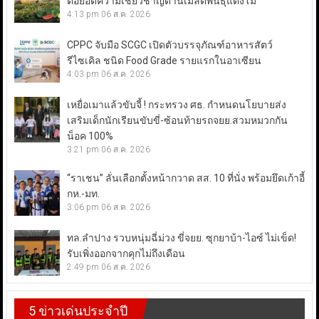
ต่อยอดความเชี่ยวชาญด้านเมล็ดพันธุ์แตงโม
4:13 pm
06 ส.ค. 2026
CPPC จับมือ SCGC เปิดตัวบรรจุภัณฑ์อาหารสัตว์
รีไซเคิล ชนิด Food Grade รายแรกในอาเซียน
4:03 pm
06 ส.ค. 2026
เหยื่อเมาแล้วขับจี้ ! กระทรวง ศธ. กำหนดนโยบายส่ง
เสริมเด็กนักเรียนขับขี่-ซ้อนท้ายรถจยย.สวมหมวกกัน
น็อค 100%
3:21 pm
06 ส.ค. 2026
“ราเชน” ลั่นเลือกตั้งหน้ากวาด สส. 10 ที่นั่ง พร้อมยึดเก้าอี้
กห.-มท.
3:06 pm
06 ส.ค. 2026
ทล.ลำปาง รวบหนุ่มฉี่ม่วง ขี่จยย. ซุกยาบ้า-ไอซ์ ไม่เข็ด!
รับเพิ่งออกจากคุกไม่ถึงเดือน
2:49 pm
06 ส.ค. 2026
5 ข่าวเด่นประจำปี