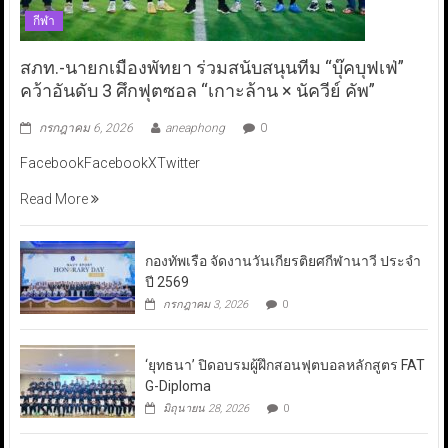
กีฬา
สภท.-นายกเมืองพัทยา ร่วมสนับสนุนทีม “บุ๊คบุฟเฟ่”
คว้าอันดับ 3 ศึกฟุตซอล “เกาะล้าน × นัควีย์ คัพ”
กรกฎาคม 6, 2026
aneaphong
0
FacebookFacebookXTwitter
Read More
กองทัพเรือ จัดงานวันเกียรติยศกีฬานาวี ประจำ
ปี 2569
กรกฎาคม 3, 2026
0
‘ยุทธนา’ ปิดอบรมผู้ฝึกสอนฟุตบอลหลักสูตร FAT
G-Diploma
มิถุนายน 28, 2026
0