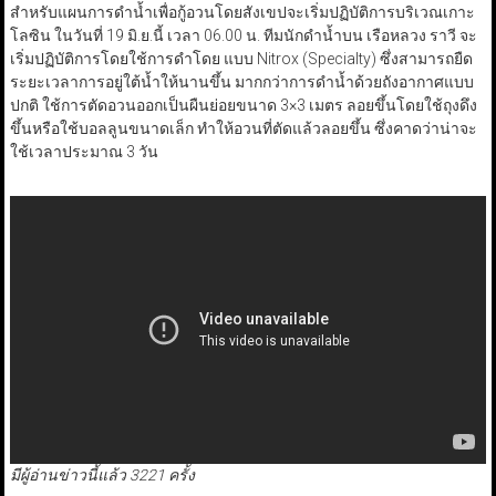
สำหรับแผนการดำน้ำเพื่อกู้อวนโดยสังเขปจะเริ่มปฏิบัติการบริเวณเกาะ
โลซิน ในวันที่ 19 มิ.ย.นี้ เวลา 06.00 น. ทีมนักดำน้ำบน เรือหลวง ราวี จะ
เริ่มปฏิบัติการโดยใช้การดำโดย แบบ Nitrox (Specialty) ซึ่งสามารถยืด
ระยะเวลาการอยู่ใต้น้ำให้นานขึ้น มากกว่าการดำน้ำด้วยถังอากาศแบบ
ปกติ ใช้การตัดอวนออกเป็นผืนย่อยขนาด 3×3 เมตร ลอยขึ้นโดยใช้ถุงดึง
ขึ้นหรือใช้บอลลูนขนาดเล็ก ทำให้อวนที่ตัดแล้วลอยขึ้น ซึ่งคาดว่าน่าจะ
ใช้เวลาประมาณ 3 วัน
มีผู้อ่านข่าวนี้แล้ว 3221 ครั้ง