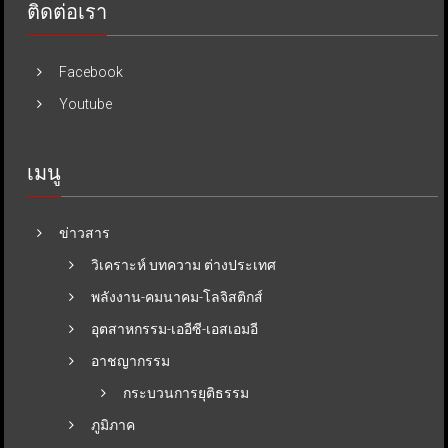
ติดต่อเรา
Facebook
Youtube
เมนู
ข่าวสาร
วิเคราะห์ บทความ ต่างประเทศ
พลังงาน-คมนาคม-โลจิสติกส์
อุตสาหกรรม-เออีซี-เอสเอมอี
อาชญากรรม
กระบวนการยุติธรรม
ภูมิภาค