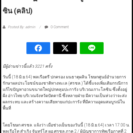
ซิน (คลิป)
Posted By: admin
0 Comment
มีผู้อ่านข่าวนี้แล้ว 3221 ครั้ง
วันนี้ (18 มิ.ย.64) พลเรือตรี ปกครอง มนธาตุผลิน โฆษกศูนย์อำนวยการ
รักษาผลประโยชน์ของชาติทางทะเล (ศรชล.) ได้ชี้แจงเพิ่มเติมกรณีการ
แก้ไขปัญหาอวนขนาดใหญ่ปกคลุมปะการัง บริเวณเกาะโลซิน ซึ่งตั้งอยู่
ฝั่ง อ่าวไทย บริเวณจังหวัดปัตตานี ซึ่งหลายฝ่าย มีความเป็นห่วงว่าจะส่ง
ผลกระทบ และสร้างความเสียหายแก่ปะการัง ที่มีความอุดมสมบูรณ์ใน
พื้นที่
โดยโฆษก ศรชล. แจ้งว่า เมื่อช่วงเย็นของวันนี้ (18 มิ.ย.64) เวลา 17.00 น.
พลเรือโท สำเริง จันทร์โส ผอ.ศรชล.ภาค 2 / ผู้บัญชาการทัพเรือภาคที่ 2