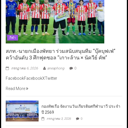
กีฬา
สภท.-นายกเมืองพัทยา ร่วมสนับสนุนทีม “บุ๊คบุฟเฟ่”
คว้าอันดับ 3 ศึกฟุตซอล “เกาะล้าน × นัควีย์ คัพ”
กรกฎาคม 6, 2026
aneaphong
0
FacebookFacebookXTwitter
Read More
กองทัพเรือ จัดงานวันเกียรติยศกีฬานาวี ประจำ
ปี 2569
กรกฎาคม 3, 2026
0