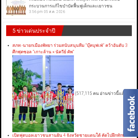
กระบวนการแก้ไขบำบัดฟื้นฟูเด็กและเยาวชน
3:56 pm
05 ส.ค. 2026
5 ข่าวเด่นประจำปี
สภท.-นายกเมืองพัทยา ร่วมสนับสนุนทีม “บุ๊คบุฟเฟ่” คว้าอันดับ 3
ศึกฟุตซอล “เกาะล้าน × นัควีย์ คัพ”
(517,115 คน อ่านข่าวนี้แล้ว)
เปิดฟุตบอลเยาวชนสานฝัน 4 จังหวัดชายแดนใต้ คัดไปฝึกทักษะ