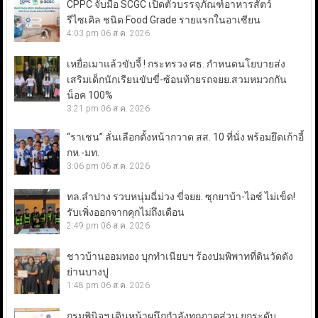
CPPC จับมือ SCGC เปิดตัวบรรจุภัณฑ์อาหารสัตว์
รีไซเคิล ชนิด Food Grade รายแรกในอาเซียน
4:03 pm
06 ส.ค. 2026
เหยื่อเมาแล้วขับจี้ ! กระทรวง ศธ. กำหนดนโยบายส่ง
เสริมเด็กนักเรียนขับขี่-ซ้อนท้ายรถจยย.สวมหมวกกัน
น็อค 100%
3:21 pm
06 ส.ค. 2026
“ราเชน” ลั่นเลือกตั้งหน้ากวาด สส. 10 ที่นั่ง พร้อมยึดเก้าอี้
กห.-มท.
3:06 pm
06 ส.ค. 2026
ทล.ลำปาง รวบหนุ่มฉี่ม่วง ขี่จยย. ซุกยาบ้า-ไอซ์ ไม่เข็ด!
รับเพิ่งออกจากคุกไม่ถึงเดือน
2:49 pm
06 ส.ค. 2026
ชาวบ้านออมทอง บุกทำเนียบฯ ร้องปมพิพาทที่ดินวัดดัง
ย่านบางปู
1:48 pm
06 ส.ค. 2026
กรมพินิจฯ เดินหน้าผนึกกำลังทุกภาคส่วน ยกระดับ