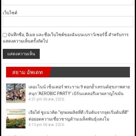
เว็บไซต์
บันทึกชื่อ, อีเมล และชื่อเว็บไซต์ของฉันบนเบราว์เซอร์นี้ สำหรับการ
แสดงความเห็นครั้งถัดไป
สยาม อัพเดท
เดอะไนน์ เซ็นเตอร์ พระราม 9 ตอกย้ำเทรนด์สุขภาพสาย
สนุก ‘AEROBIC PARTY’ เบิร์นแคลอรีเผาผลาญไขมัน
4:31 pm
06 ส.ค. 2026
เจียไต๋ ชูแนวคิด “ทุกผลผลิตที่ดี เริ่มต้นจากจุดเริ่มต้นที่ดี”
ต่อยอดความเชี่ยวชาญด้านเมล็ดพันธุ์แตงโม
4:13 pm
06 ส.ค. 2026