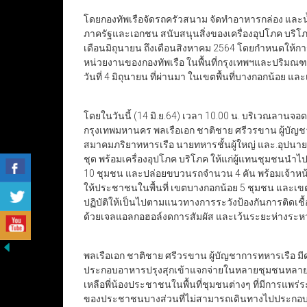
โดยกองทัพเรือจัดรถครัวสนาม จัดทำอาหารกล่อง และน้ำ
ภาครัฐและเอกชน สนับสนุนสิ่งของเครื่องอุปโภค บริโภ
เดือนมิถุนายน ถึงเดือนสิงหาคม 2564 โดยกำหนดให้การ
หน่วยงานของกองทัพเรือ ในพื้นที่กรุงเทพฯและปริมณฑล
วันที่ 4 มิถุนายน ที่ผ่านมา ในเขตพื้นที่บางกอกน้อย 
โดยในวันนี้ (14 มิ.ย.64) เวลา 10.00 น. บริเวณลา
กรุงเทพมหานคร พลเรือเอก ชาติชาย ศรีวรขาน ผู้บัญช
สมาคมภริยาทหารเรือ นายทหารชั้นผู้ใหญ่ และ.อุปน
ชุด พร้อมเครื่องอุปโภค บริโภค ให้แก่ผู้แทนชุมช
10 ชุมชน และปล่อยขบวนรถจำนวน 4 คัน พร้อมเจ้าหน้
ให้ประชาชนในพื้นที่ เขตบางกอกน้อย 5 ชุมชน และเขตบ
ปฏิบัติให้เป็นไปตามแนวทางการระวังป้องกันการติดเชื้อ
ด้วยเจลแอลกอฮอล์งดการสัมผัส และเว้นระยะห่างระห
พลเรือเอก ชาติชาย ศรีวรขาน ผู้บัญชาการทหารเรือ มี
ประกอบอาหารปรุงสุกเข้าแจกจ่ายในหลายชุมชนหลายพื้
เหลือพี่น้องประชาชนในพื้นที่ชุมชนต่างๆ ที่มีการแพร่ร
ของประชาชนบางส่วนที่ไม่สามารถเดินทางไปประกอบอาช