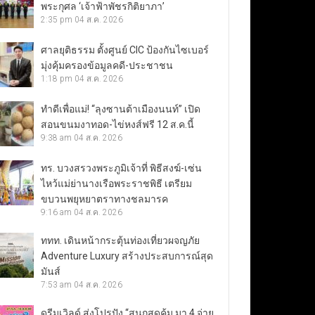
พระกุศล ‘เจ้าฟ้าพัชรกิติยาภา’
2:35 pm
04 ส.ค. 2026
ศาลยุติธรรม ตั้งศูนย์ CIC ป้องกันไซเบอร์
มุ่งคุ้มครองข้อมูลคดี-ประชาชน
1:18 pm
04 ส.ค. 2026
ทำดีเพื่อแม่! “ลุงซานต้าเมืองนนท์” เปิด
สอนขนมงาทอด-ไข่หงส์ฟรี 12 ส.ค.นี้
9:38 am
04 ส.ค. 2026
ทร. บวงสรวงพระภูมิเจ้าที่ พิธีสงฆ์-เซ่น
ไหว้แม่ย่านางเรือพระราชพิธี เตรียม
ขบวนพยุหยาตราทางชลมารค
9:16 am
04 ส.ค. 2026
ททท. เดินหน้ากระตุ้นท่องเที่ยวผจญภัย
Adventure Luxury สร้างประสบการณ์สุด
มันส์
7:53 am
04 ส.ค. 2026
ดรีมเวิลด์ ส่งโปรปัง “สนุกสุดคุ้ม มา 4 จ่าย