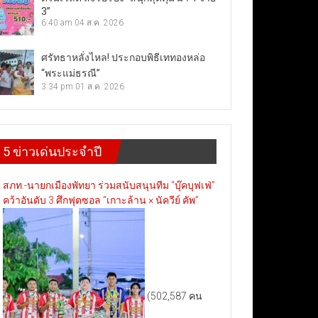
3”
6:40 am
04 ส.ค. 2026
ศรัทธาหลั่งไหล! ประกอบพิธีเททองหล่อ
“พระแม่ธรณี”
3:34 pm
01 ส.ค. 2026
5 ข่าวเด่นประจำปี
สภท.-นายกเมืองพัทยา ร่วมสนับสนุนทีม “บุ๊คบุฟเฟ่”
คว้าอันดับ 3 ศึกฟุตซอล “เกาะล้าน × นัควีย์ คัพ”
(502,587 คน