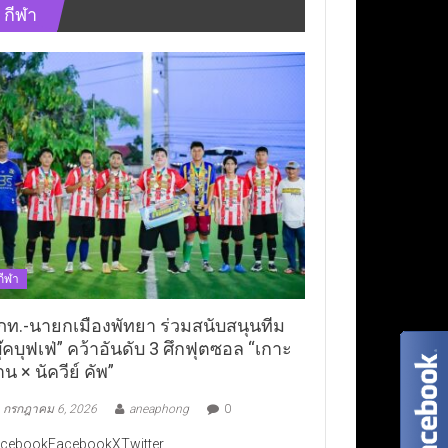
กีฬา
กีฬา
ภท.-นายกเมืองพัทยา ร่วมสนับสนุนทีม
ุ๊คบุฟเฟ่” คว้าอันดับ 3 ศึกฟุตซอล “เกาะ
าน × นัควีย์ คัพ”
กรกฎาคม 6, 2026
aneaphong
0
cebookFacebookXTwitter