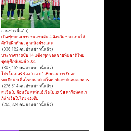
อ่านข่าวนี้แล้ว)
เปิดฟุตบอลเยาวชนสานฝัน 4 จังหวัดชายแดนใต้
คัดไปฝึกทักษะลูกหนังต่างแดน
(336,182 คน อ่านข่าวนี้แล้ว)
ประกาศรายชื่อ 14 แข้ง ฟุตซอลชายทีมชาติไทย
ชุดสู้ศึกซีเกมส์ 2025
(307,452 คน อ่านข่าวนี้แล้ว)
โปรโมเตอร์ ร้อง “ก.ล.ต.” เพิกถอนการรับจด
ทะเบียน บ.สื่อโฆษณายักษ์ใหญ่ ข้อหาปลอมเอกสาร
(276,514 คน อ่านข่าวนี้แล้ว)
ส.เรือใบ ต้อนรับ สหพันธ์เรือใบเอเชีย หารือพัฒนา
กีฬาเรือใบไทย-เอเชีย
(265,324 คน อ่านข่าวนี้แล้ว)