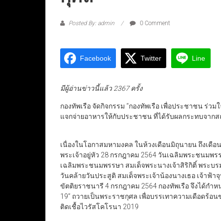
Posted By: admin
0 Comment
Facebook
Twitter
Line
มีผู้อ่านข่าวนี้แล้ว 2367 ครั้ง
กองทัพเรือ จัดกิจกรรม “กองทัพเรือ เพื่อประชาชน ร่วม
แจกจ่ายอาหารให้กับประชาชน ที่ได้รับผลกระทบจา
เนื่องในโอกาสมหามงคล ในห้วงเดือนมิถุนายน ถึงเด
พระเจ้าอยู่หัว 28 กรกฎาคม 2564 วันเฉลิมพระชนมพรร
เฉลิมพระชนมพรรษา สมเด็จพระนางเจ้าสิริกิติ์ พระ
วันคล้ายวันประสูติ สมเด็จพระเจ้าน้องนางเธอ เจ้าฟ้
ขัตติยราชนารี 4 กรกฎาคม 2564 กองทัพเรือ จึงได้กำหน
19” ถวายเป็นพระราชกุศล เพื่อบรรเทาความเดือดร
ติดเชื้อไวรัสโคโรนา 2019