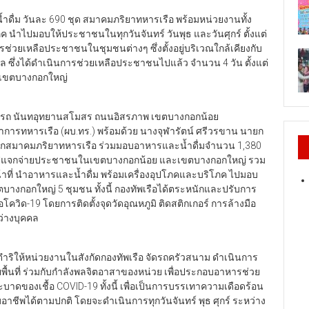
ดื่ม วันละ 690 ชุด สมาคมภริยาทหารเรือ พร้อมหน่วยงานทั้ง
ค นำไปมอบให้ประชาชนในทุกวันจันทร์ วันพุธ และวันศุกร์ ตั้งแต่
ช่วยเหลือประชาชนในชุมชนต่างๆ ซึ่งตั้งอยู่บริเวณใกล้เคียงกับ
 ซึ่งได้ดำเนินการช่วยเหลือประชาชนไปแล้ว จำนวน 4 วัน ตั้งแต่
และเขตบางกอกใหญ่
นจอดรถ นันทอุทยานสโมสร ถนนอิสรภาพ เขตบางกอกน้อย
าการทหารเรือ (ผบ.ทร.) พร้อมด้วย นางจุฬารัตน์ ศรีวรขาน นายก
ายกสมาคมภริยาทหารเรือ ร่วมมอบอาหารและน้ำดื่มจำนวน 1,380
นนำไปแจกจ่ายประชาชนในเขตบางกอกน้อย และเขตบางกอกใหญ่ รวม
าที่ นำอาหารและน้ำดื่ม พร้อมเครื่องอุปโภคและบริโภค ไปมอบ
างกอกใหญ่ 5 ชุมชน ทั้งนี้ กองทัพเรือได้ตระหนักและปรับการ
โควิด-19 โดยการติดตั้งจุดวัดอุณหภูมิ ติดสติกเกอร์ การล้างมือ
ว่างบุคคล
ดำริให้หน่วยงานในสังกัดกองทัพเรือ จัดรถครัวสนาม ดำเนินการ
นที่ ร่วมกับกำลังพลจิตอาสาของหน่วย เพื่อประกอบอาหารช่วย
ะบาดของเชื้อ COVID-19 ทั้งนี้ เพื่อเป็นการบรรเทาความเดือดร้อน
ีพได้ตามปกติ โดยจะดำเนินการทุกวันจันทร์ พุธ ศุกร์ ระหว่าง