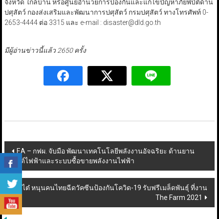
จังหวัด ใกล้บ้าน หรือศูนย์อำนวยการป้องกันและแก้ไขปัญหาภัยพิบัติด้าน
ปศุสัตว์ กองส่งเสริมและพัฒนาการปศุสัตว์ กรมปศุสัตว์ ทางโทรศัพท์ 0-
2653-4444 ต่อ 3315 และ e-mail : disaster@dld.go.th
มีผู้อ่านข่าวนี้แล้ว 2650 ครั้ง
Post
EA – กฟผ. จับมือ พัฒนาเทคโนโลยีพลังงานอัจฉริยะ ด้านยาน
ยนต์ไฟฟ้าและระบบซื้อขายพลังงานไฟฟ้า
navigation
เจียไต๋ หนุนคนไทยฉีดวัคซีนป้องกันโควิด-19 รับฟรีเมล็ดพันธุ์ ที่งาน
The Farm 2021