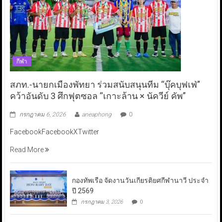
กีฬา
สภท.-นายกเมืองพัทยา ร่วมสนับสนุนทีม “บุ๊คบุฟเฟ่”
คว้าอันดับ 3 ศึกฟุตซอล “เกาะล้าน × นัควีย์ คัพ”
กรกฎาคม 6, 2026
aneaphong
0
FacebookFacebookXTwitter
Read More
กองทัพเรือ จัดงานวันเกียรติยศกีฬานาวี ประจำ
ปี 2569
กรกฎาคม 3, 2026
0