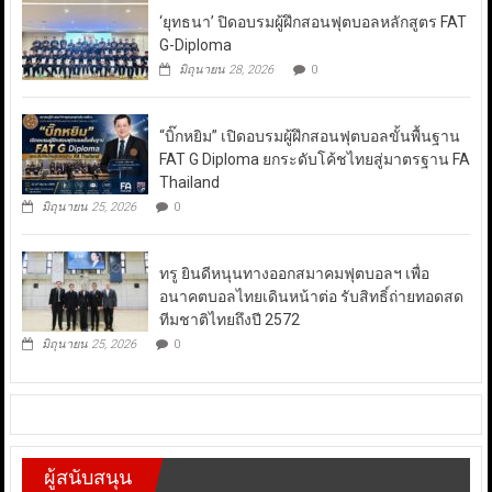
‘ยุทธนา’ ปิดอบรมผู้ฝึกสอนฟุตบอลหลักสูตร FAT
G-Diploma
มิถุนายน 28, 2026
0
“บิ๊กหยิม” เปิดอบรมผู้ฝึกสอนฟุตบอลขั้นพื้นฐาน
FAT G Diploma ยกระดับโค้ชไทยสู่มาตรฐาน FA
Thailand
มิถุนายน 25, 2026
0
ทรู ยินดีหนุนทางออกสมาคมฟุตบอลฯ เพื่อ
อนาคตบอลไทยเดินหน้าต่อ รับสิทธิ์ถ่ายทอดสด
ทีมชาติไทยถึงปี 2572
มิถุนายน 25, 2026
0
ผู้สนับสนุน