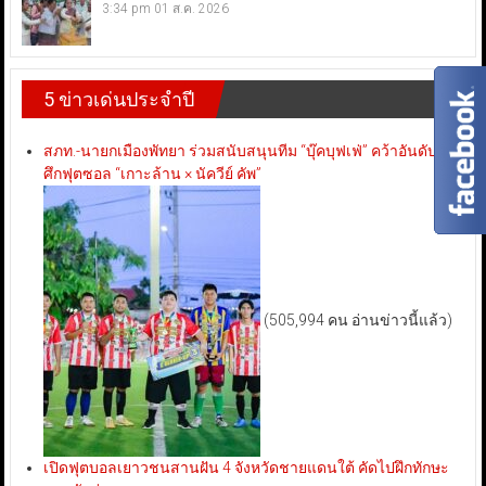
3:34 pm
01 ส.ค. 2026
5 ข่าวเด่นประจำปี
สภท.-นายกเมืองพัทยา ร่วมสนับสนุนทีม “บุ๊คบุฟเฟ่” คว้าอันดับ 3
ศึกฟุตซอล “เกาะล้าน × นัควีย์ คัพ”
(505,994 คน อ่านข่าวนี้แล้ว)
เปิดฟุตบอลเยาวชนสานฝัน 4 จังหวัดชายแดนใต้ คัดไปฝึกทักษะ