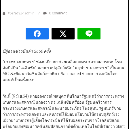
Posted By: admin
0 Comment
มีผู้อ่านข่าวนี้แล้ว 2650 ครั้ง
“กระทรวงเกษตรฯ” ชงงบเยียวยาช่วยเหลือเกษตรกรจากผลกระทบโรค
ลัมปีสกิน “เฉลิมชัย” มอบกรมปศุสัตว์ผนึก “ม.จุฬาฯ.-ม.เกษตรฯ.” เป็นแกน
AIC เร่งพัฒนาวัคซีนสัตว์จากพืช (Plant based Vaccine) เมดอินไทย
แลนด์เป็นครั้งแรก
วันนี้ (9 มิ.ย.64) นายอลงกรณ์ พลบุตร ที่ปรึกษารัฐมนตรีว่าการกระทรวง
เกษตรและสหกรณ์ แถลงว่า ดร.เฉลิมชัย ศรีอ่อน รัฐมนตรีว่าการ
กระทรวงเกษตรและสหกรณ์ และนายประภัตร โพธสุทน รัฐมนตรีช่วย
ว่าการกระทรวงเกษตรและสหกรณ์ได้มอบนโยบายให้กรมปศุสัตว์เร่ง
เยียวยาเกษตรกรผู้เลี้ยงโค-กระบือ ที่ได้รับผลกระทบจากโรคลัมปีสกิน
พร้อมกับเร่งพัฒนาวัคซีนลัมปีสกินจากพืชด้วยเทคโนโลยีที่เรียกว่า plant