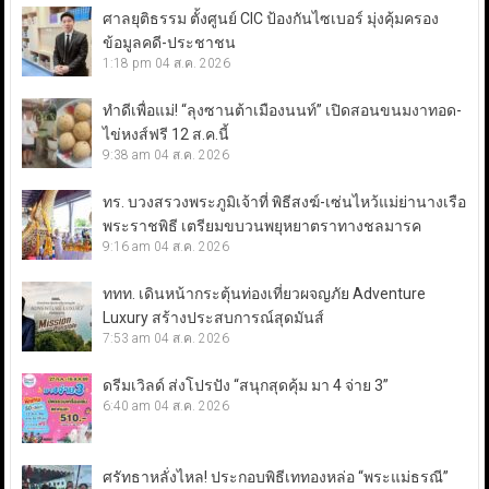
ศาลยุติธรรม ตั้งศูนย์ CIC ป้องกันไซเบอร์ มุ่งคุ้มครอง
ข้อมูลคดี-ประชาชน
1:18 pm
04 ส.ค. 2026
ทำดีเพื่อแม่! “ลุงซานต้าเมืองนนท์” เปิดสอนขนมงาทอด-
ไข่หงส์ฟรี 12 ส.ค.นี้
9:38 am
04 ส.ค. 2026
ทร. บวงสรวงพระภูมิเจ้าที่ พิธีสงฆ์-เซ่นไหว้แม่ย่านางเรือ
พระราชพิธี เตรียมขบวนพยุหยาตราทางชลมารค
9:16 am
04 ส.ค. 2026
ททท. เดินหน้ากระตุ้นท่องเที่ยวผจญภัย Adventure
Luxury สร้างประสบการณ์สุดมันส์
7:53 am
04 ส.ค. 2026
ดรีมเวิลด์ ส่งโปรปัง “สนุกสุดคุ้ม มา 4 จ่าย 3”
6:40 am
04 ส.ค. 2026
ศรัทธาหลั่งไหล! ประกอบพิธีเททองหล่อ “พระแม่ธรณี”