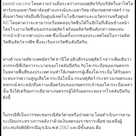
based vaccine โดยความร่วมมือระหว่างกรมปศุสัตว์กับบริษัทใบยาไฟโต
ฟาร์มของมหาวิทยาลัยจุฬาลงกรณ์และมหาวิทยาลัยเกษตรศาสตร์ รวม
ทั้งมหาวิทยาลัยอื่นที่เป็นศูนย์เทคโนโลยีเกษตรและนวัตกรรมหรือศูนย์
AIC โดยคาดว่าจะสามารถเริ่มทดสอบวัคซีนได้ในอีกไม่กี่เดือนข้างหน้า
โดยโรงงานวัคซีนของกรมปศุสัตว์ พร้อมผลิตวัคซีนดังกล่าวทดแทน
การนำเข้าจากต่างประเทศ ซึ่งเป็นครั้งแรกของประเทศไทยในการผลิต
วัคซีนสัตว์จากพืช ซึ่งจะเริ่มจากวัคซีนลัมปีสกิน
ทางด้านนายสัตวแพทย์สรวิศ ธานีโต อธิบดีกรมปศุสัตว์ กล่าวเพิ่มเติมว่า
จากกรณีที่เกิดการระบาดของโรคลัมปีสกิน กับโค-กระบือของเกษตรกร
ในหลายพื้นที่ของประเทศ จนทำให้เกษตรกรผู้เลี้ยงโค-กระบือ ได้รับผลก
ระทบจากความสูญเสียโค-กระบือไปนั้น กรมปศุสัตว์ กระทรวงเกษตรและ
สหกรณ์ ตระหนักถึงความเดือดร้อนของเกษตรกรเจ้าของโค-กระบือเหล่า
นั้น จึงได้เตรียมการเยียวยาเกษตรกรผู้ได้รับผลกระทบจากโรคลัมปีสกิน
ดังนี้
ในกรณีที่เป็นการชดเชยกรณีสัตว์ตายหรือป่วยตาย โดยดำเนินการตาม
ระเบียบกระทรวงการคลังว่าด้วยเงินทดรองราชการเพื่อช่วยเหลือผู้
ประสบภัยพิบัติกรณีฉุกเฉิน พ.ศ.2562 และมีขั้นตอน คือ