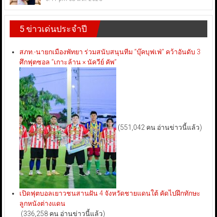
5 ข่าวเด่นประจำปี
สภท.-นายกเมืองพัทยา ร่วมสนับสนุนทีม “บุ๊คบุฟเฟ่” คว้าอันดับ 3
ศึกฟุตซอล “เกาะล้าน × นัควีย์ คัพ”
(551,042 คน อ่านข่าวนี้แล้ว)
เปิดฟุตบอลเยาวชนสานฝัน 4 จังหวัดชายแดนใต้ คัดไปฝึกทักษะ
ลูกหนังต่างแดน
(336,258 คน อ่านข่าวนี้แล้ว)