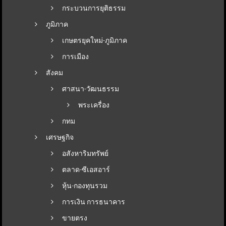
กระบวนการยุติธรรม
ภูมิภาค
เกษตรยุคใหม่-ภูมิภาค
การเมือง
สังคม
ศาสนา-วัฒนธรรม
พระเครื่อง
กทม
เศรษฐกิจ
อสังหาริมทรัพย์
ตลาด-ซีเอสอาร์
หุ้น-กองทุนรวม
การเงิน การธนาคาร
ขายตรง