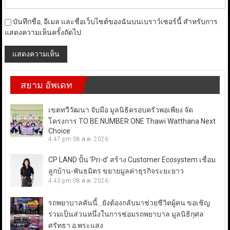
บันทึกชื่อ, อีเมล และชื่อเว็บไซต์ของฉันบนเบราว์เซอร์นี้ สำหรับการ
แสดงความเห็นครั้งถัดไป
สยาม อัพเดท
เขตทวีวัฒนา จับมือ มูลนิธิครอบครัวพอเพียง จัด
โครงการ TO BE NUMBER ONE Thawi Watthana Next
Choice
4:47 pm
08 ส.ค. 2026
CP LAND ปั้น ‘Pri-d’ สร้าง Customer Ecosystem เชื่อม
ลูกบ้าน-พันธมิตร ขยายมูลค่าธุรกิจระยะยาว
4:43 pm
08 ส.ค. 2026
รถพยาบาลคันนี้…ยังต้องกลับมาช่วยชีวิตผู้คน ขอเชิญ
ร่วมเป็นส่วนหนึ่งในการซ่อมรถพยาบาล มูลนิธิกุศล
ศรัทธา อ.พระแสง