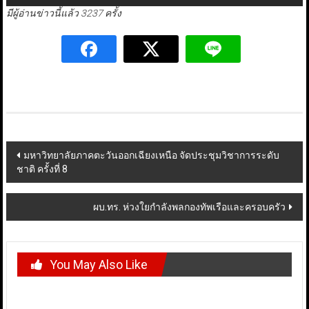
มีผู้อ่านข่าวนี้แล้ว 3237 ครั้ง
Post
มหาวิทยาลัยภาคตะวันออกเฉียงเหนือ จัดประชุมวิชาการระดับ
ชาติ ครั้งที่ 8
navigation
ผบ.ทร. ห่วงใยกำลังพลกองทัพเรือและครอบครัว
You May Also Like