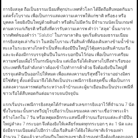
การยิงสลุต ถือเป็นธรรมเนียมที่ทุกประเทศทั่วโลก ได้ยึดถือสืบทอดกันมา
แต่ครั้งโบราณ เพื่อเป็นการแสดงความเคารพให้แก่ชาติ หรือธง หรือ
บุคคล โดยยิงปืนใหญ่ด้วยดินดำ หรือดินไม่มีควัน มีจำนวนนัดเป็นเกณฑ์
ตามควรแก่เกียรติ หรือสิ่งที่ควรรับความเคารพ คำว่า “สลุต” นั้นมาจาก
รากศัพท์ของคำว่า “Salutio” ในภาษาลาติน จุดเริ่มต้นของธรรมเนียม
การยิงสลุตเล่ากันว่า ในสมัยโบราณ เรือสินค้าที่ต้องเดินทางข้ามน้ำข้าม
ทะเลในระยะทางไกลจำเป็นที่จะต้องมีปืนใหญ่ไว้คุ้มครองสินค้าบนเรือ
และจะต้องมีการบรรจุดินปืนในกระบอกปืนไว้ก่อน เพื่อเป็นการเตรียม
ความพร้อมเผื่อไว้ในกรณีฉุกเฉิน แต่เมื่อเรือได้เดินทางไปถึงท่าเรือของ
ประเทศที่เรือลำดังกล่าวต้องเข้าไปทำการค้าด้วย จึงต้องยิงปืนใหญ่ที่
บรรจุแต่ดินปืนออกไปให้หมด เพื่อแสดงความบริสุทธิ์ใจว่ามาอย่างมิตร
มิใช่ศัตรู ตั้งแต่นั้นมาจึงได้เกิดเป็นประเพณีการยิงสลุตขึ้น เพื่อเป็นการ
แสดงความเคารพต่อกันระหว่างเจ้าบ้านและผู้มาเยือนอันเป็นประเพณีที่
ชาวเรือได้สืบทอดกันต่อมาจวบจนปัจจุบัน
แรกเริ่มประเพณีการยิงสลุตได้กำหนดตัวเลขการยิงเอาไว้ที่จำนวน 7 นัด
ซึ่งในขณะนั้นทางทวีปยุโรปถือว่าเป็นเลขมงคล เพราะเชื่อว่าพระเจ้า
สร้างโลกใน 7 วัน หรือเหตุผลอีกกระแสหนึ่งที่ว่าบนเรือรบแต่ละลำมีปืน
ใหญ่ลำละ 7 กระบอก จึงต้องยิงให้เคลียร์หมดทุกกระบอก ๆ ละ 1 นัด และ
ยังมีธรรมเนียมต่อไปอีกว่า เมื่อเรือสินค้าได้ยิงให้แก่ชาติเจ้าของท่า
จำนวน 7 นัดแล้ว ทางป้อมปืนใหญ่ของชาติเจ้าของท่าจึงต้องยิงตอบออก