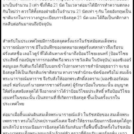
มาเป็นจำนวน 3 เท่า ซึ่งก็คือ 21 นัด ในเวลาต่อมาได้มีการทำความตกลง
กันใหม่ว่า ควรให้ทั้งสองฝ่ายยิงในจำนวน 21 นัดเท่า ๆ กัน โดยอังกฤษเป็น
ชาติแรกในการวางกฎระเบียบการยิงสลุต 21 นัด และได้ถือเป็นกติกาสา
กลสืบต่อกันมาจนถึงปัจจุบัน
สำหรับในประเทศไทยมีการยิงสลุตครั้งแรกในรัชสมัยสมเด็จพระ
นารายณ์มหาราช มีในบันทึกของจดหมายเหตุฝรั่งเศสกล่าวถึงเรือรบ
ฝรั่งเศสชื่อ เลอโวตูร์ ที่ได้เดินทางเข้ามาถึงป้อมวิไชยเยนทร์ (ป้อมวิไชย
ประสิทธิ์ กองบัญชาการกองทัพเรือ พระราชวังเดิม ในปัจจุบัน) มองซิเออร์
คอนูแอล กัปตันเรือได้มีใบบอกเข้าไปถามทางราชสำนักอยุธยาว่า จะขอ
ยิงสลุตให้เป็นเกียรติแก่ชาติสยาม ทางราชสำนักจะขัดข้องหรือไม่ สมเด็จ
พระนารายณ์มหาราช จึงรับสั่งให้ออกพระศักดิ์สงคราม (มองซิเออร์คอม
เดอร์ ฟอร์แบงก์ นายทหารชาวฝรั่งเศส) ผู้รักษาป้อมในขณะนั้น อนุญาต
ให้ฝรั่งเศสยิงสลุตได้ จึงอาจกล่าวได้ว่าป้อมวิไชยประสิทธิ์ หรือป้อมวิไชย
เยนทร์ในขณะนั้น เป็นสถานที่ ที่เกิดการยิงสลุต ขึ้นเป็นครั้งแรกใน
ประเทศไทย
ต่อมาเมื่อสิ้นแผ่นดินสมเด็จพระนารายณ์แล้ว ในรัชสมัยของ สมเด็จพระ
เพทราชา ทรงไม่โปรดปรานฝรั่งเศส จึงทำให้ธรรมเนียมการยิงสลุตได้ถูก
ยกเลิกไป ธรรมเนียมการยิงสลุตได้เริ่มกลับมารื้อฟื้นขึ้นอีกครั้งในรัชสมัย
พระบาทสมเด็จพระจอมเกล้าเจ้าอยู่หัว คราวที่ต้อนรับ เซอร์จอห์น เบาว