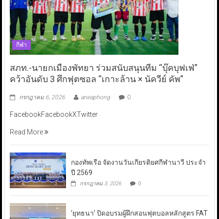
กีฬา
สภท.-นายกเมืองพัทยา ร่วมสนับสนุนทีม “บุ๊คบุฟเฟ่”
คว้าอันดับ 3 ศึกฟุตซอล “เกาะล้าน × นัควีย์ คัพ”
กรกฎาคม 6, 2026
aneaphong
0
FacebookFacebookXTwitter
Read More
กองทัพเรือ จัดงานวันเกียรติยศกีฬานาวี ประจำ
ปี 2569
กรกฎาคม 3, 2026
0
‘ยุทธนา’ ปิดอบรมผู้ฝึกสอนฟุตบอลหลักสูตร FAT