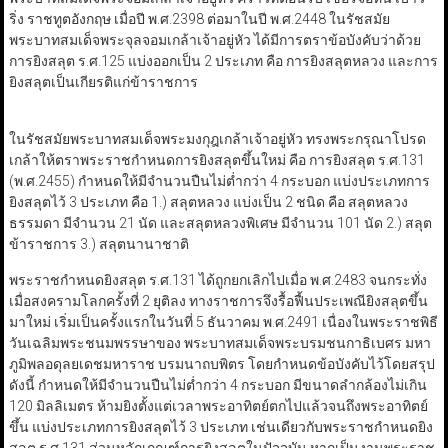
ริ่ง ราชทูตอังกฤษ เมื่อปี พ.ศ.2398 ต่อมาในปี พ.ศ.2448 ในรัชสมัย
พระบาทสมเด็จพระจุลจอมเกล้าเจ้าอยู่หัว ได้มีการตราข้อบังคับว่าด้วย
การยิงสลุต ร.ศ.125 แบ่งออกเป็น 2 ประเภท คือ การยิงสลุตหลวง และการ
ยิงสลุตเป็นเกียรติแก่ข้าราชการ
ในรัชสมัยพระบาทสมเด็จพระมงกุฎเกล้าเจ้าอยู่หัว ทรงพระกรุณาโปรด
เกล้าให้ตราพระราชกำหนดการยิงสลุตขึ้นใหม่ คือ การยิงสลุต ร.ศ.131
(พ.ศ.2455) กำหนดให้มีจำนวนปืนไม่ต่ำกว่า 4 กระบอก แบ่งประเภทการ
ยิงสลุตไว้ 3 ประเภท คือ 1.) สลุตหลวง แบ่งเป็น 2 ชนิด คือ สลุตหลวง
ธรรมดา มีจำนวน 21 นัด และสลุตหลวงพิเศษ มีจำนวน 101 นัด 2.) สลุต
ข้าราชการ 3.) สลุตนานาชาติ
พระราชกำหนดยิงสลุต ร.ศ.131 ได้ถูกยกเลิกไปเมื่อ พ.ศ.2483 จนกระทั่ง
เมื่อสงครามโลกครั้งที่ 2 ยุติลง ทางราชการจึงรื้อฟื้นประเพณียิงสลุตขึ้น
มาใหม่ เริ่มเป็นครั้งแรกในวันที่ 5 ธันวาคม พ.ศ.2491 เนื่องในพระราชพิธี
วันเฉลิมพระชนมพรรษาของ พระบาทสมเด็จพระบรมชนกาธิเบศร มหา
ภูมิพลอดุลยเดชมหาราช บรมนาถบพิตร โดยกำหนดข้อบังคับไว้โดยสรุป
ดังนี้ กำหนดให้มีจำนวนปืนไม่ต่ำกว่า 4 กระบอก มีขนาดลำกล้องไม่เกิน
120 มิลลิเมตร ห้ามยิงตั้งแต่เวลาพระอาทิตย์ตกไปแล้วจนถึงพระอาทิตย์
ขึ้น แบ่งประเภทการยิงสลุตไว้ 3 ประเภท เช่นเดียวกับพระราชกำหนดยิง