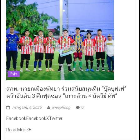
กีฬา
สภท.-นายกเมืองพัทยา ร่วมสนับสนุนทีม “บุ๊คบุฟเฟ่”
คว้าอันดับ 3 ศึกฟุตซอล “เกาะล้าน × นัควีย์ คัพ”
กรกฎาคม 6, 2026
aneaphong
0
FacebookFacebookXTwitter
Read More