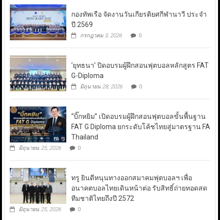
กองทัพเรือ จัดงานวันเกียรติยศกีฬานาวี ประจำ
ปี 2569
กรกฎาคม 3, 2026
0
‘ยุทธนา’ ปิดอบรมผู้ฝึกสอนฟุตบอลหลักสูตร FAT
G-Diploma
มิถุนายน 28, 2026
0
“บิ๊กหยิม” เปิดอบรมผู้ฝึกสอนฟุตบอลขั้นพื้นฐาน
FAT G Diploma ยกระดับโค้ชไทยสู่มาตรฐาน FA
Thailand
มิถุนายน 25, 2026
0
ทรู ยินดีหนุนทางออกสมาคมฟุตบอลฯ เพื่อ
อนาคตบอลไทยเดินหน้าต่อ รับสิทธิ์ถ่ายทอดสด
ทีมชาติไทยถึงปี 2572
มิถุนายน 25, 2026
0