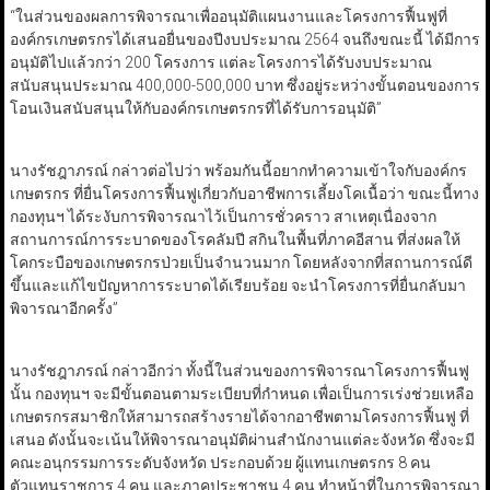
“ในส่วนของผลการพิจารณาเพื่ออนุมัติแผนงานและโครงการฟื้นฟูที่
องค์กรเกษตรกรได้เสนอยื่นของปีงบประมาณ 2564 จนถึงขณะนี้ ได้มีการ
อนุมัติไปแล้วกว่า 200 โครงการ แต่ละโครงการได้รับงบประมาณ
สนับสนุนประมาณ 400,000-500,000 บาท ซึ่งอยู่ระหว่างขั้นตอนของการ
โอนเงินสนับสนุนให้กับองค์กรเกษตรกรที่ได้รับการอนุมัติ”
นางรัชฎาภรณ์ กล่าวต่อไปว่า พร้อมกันนี้อยากทำความเข้าใจกับองค์กร
เกษตรกร ที่ยื่นโครงการฟื้นฟูเกี่ยวกับอาชีพการเลี้ยงโคเนื้อว่า ขณะนี้ทาง
กองทุนฯ ได้ระงับการพิจารณาไว้เป็นการชั่วคราว สาเหตุเนื่องจาก
สถานการณ์การระบาดของโรคลัมปี สกินในพื้นที่ภาคอีสาน ที่ส่งผลให้
โคกระบือของเกษตรกรป่วยเป็นจำนวนมาก โดยหลังจากที่สถานการณ์ดี
ขึ้นและแก้ไขปัญหาการระบาดได้เรียบร้อย จะนำโครงการที่ยื่นกลับมา
พิจารณาอีกครั้ง”
นางรัชฎาภรณ์ กล่าวอีกว่า ทั้งนี้ในส่วนของการพิจารณาโครงการฟื้นฟู
นั้น กองทุนฯ จะมีขั้นตอนตามระเบียบที่กำหนด เพื่อเป็นการเร่งช่วยเหลือ
เกษตรกรสมาชิกให้สามารถสร้างรายได้จากอาชีพตามโครงการฟื้นฟู ที่
เสนอ ดังนั้นจะเน้นให้พิจารณาอนุมัติผ่านสำนักงานแต่ละจังหวัด ซึ่งจะมี
คณะอนุกรรมการระดับจังหวัด ประกอบด้วย ผู้แทนเกษตรกร 8 คน
ตัวแทนราชการ 4 คน และภาคประชาชน 4 คน ทำหน้าที่ในการพิจารณา