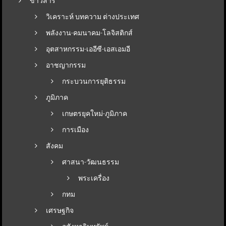
ข่าวสาร
วิเคราะห์ บทความ ต่างประเทศ
พลังงาน-คมนาคม-โลจิสติกส์
อุตสาหกรรม-เออีซี-เอสเอมอี
อาชญากรรม
กระบวนการยุติธรรม
ภูมิภาค
เกษตรยุคใหม่-ภูมิภาค
การเมือง
สังคม
ศาสนา-วัฒนธรรม
พระเครื่อง
กทม
เศรษฐกิจ