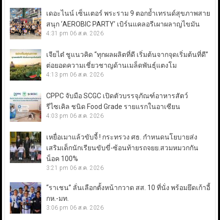
เดอะไนน์ เซ็นเตอร์ พระราม 9 ตอกย้ำเทรนด์สุขภาพสาย
สนุก ‘AEROBIC PARTY’ เบิร์นแคลอรีเผาผลาญไขมัน
4:31 pm
06 ส.ค. 2026
เจียไต๋ ชูแนวคิด “ทุกผลผลิตที่ดี เริ่มต้นจากจุดเริ่มต้นที่ดี”
ต่อยอดความเชี่ยวชาญด้านเมล็ดพันธุ์แตงโม
4:13 pm
06 ส.ค. 2026
CPPC จับมือ SCGC เปิดตัวบรรจุภัณฑ์อาหารสัตว์
รีไซเคิล ชนิด Food Grade รายแรกในอาเซียน
4:03 pm
06 ส.ค. 2026
เหยื่อเมาแล้วขับจี้ ! กระทรวง ศธ. กำหนดนโยบายส่ง
เสริมเด็กนักเรียนขับขี่-ซ้อนท้ายรถจยย.สวมหมวกกัน
น็อค 100%
3:21 pm
06 ส.ค. 2026
“ราเชน” ลั่นเลือกตั้งหน้ากวาด สส. 10 ที่นั่ง พร้อมยึดเก้าอี้
กห.-มท.
3:06 pm
06 ส.ค. 2026