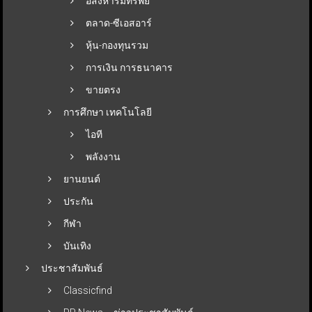
อสังหาริมทรัพย์
ตลาด-ซีเอสอาร์
หุ้น-กองทุนรวม
การเงิน การธนาคาร
ขายตรง
การศึกษา เทคโนโลยี
ไอที
พลังงาน
ยานยนต์
ประกัน
กีฬา
บันเทิง
ประชาสัมพันธ์
Classicfind