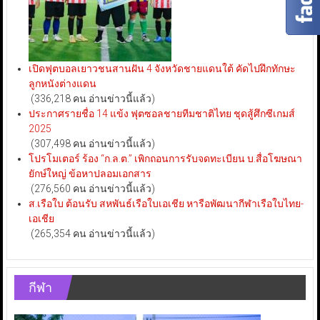
เปิดฟุตบอลเยาวชนสานฝัน 4 จังหวัดชายแดนใต้ คัดไปฝึกทักษะ
ลูกหนังต่างแดน
(336,218 คน อ่านข่าวนี้แล้ว)
ประกาศรายชื่อ 14 แข้ง ฟุตซอลชายทีมชาติไทย ชุดสู้ศึกซีเกมส์
2025
(307,498 คน อ่านข่าวนี้แล้ว)
โปรโมเตอร์ ร้อง “ก.ล.ต.” เพิกถอนการรับจดทะเบียน บ.สื่อโฆษณา
ยักษ์ใหญ่ ข้อหาปลอมเอกสาร
(276,560 คน อ่านข่าวนี้แล้ว)
ส.เรือใบ ต้อนรับ สหพันธ์เรือใบเอเชีย หารือพัฒนากีฬาเรือใบไทย-
เอเชีย
(265,354 คน อ่านข่าวนี้แล้ว)
กีฬา