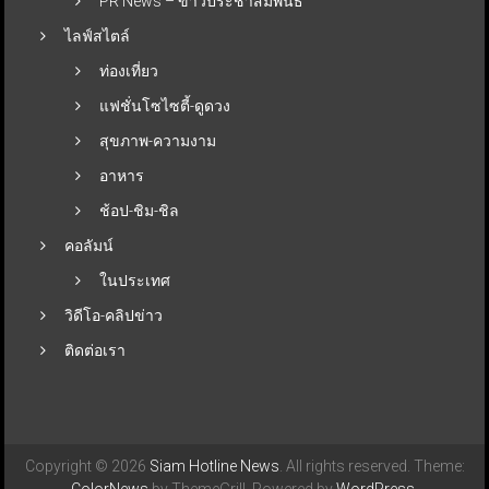
PR News – ข่าวประชาสัมพันธ์
ไลฟ์สไตล์
ท่องเที่ยว
แฟชั่นโซไซตี้-ดูดวง
สุขภาพ-ความงาม
อาหาร
ช้อป-ชิม-ชิล
คอลัมน์
ในประเทศ
วิดีโอ-คลิปข่าว
ติดต่อเรา
Copyright © 2026
Siam Hotline News
. All rights reserved. Theme:
ColorNews
by ThemeGrill. Powered by
WordPress
.