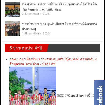
ทล.ลำปาง รวบหนุ่มฉี่ม่วง ขี่จยย. ซุกยาบ้า-ไอซ์ ไม่เข็ด!
รับเพิ่งออกจากคุกไม่ถึงเดือน
2:49 pm
06 ส.ค. 2026
ชาวบ้านออมทอง บุกทำเนียบฯ ร้องปมพิพาทที่ดินวัดดัง
ย่านบางปู
1:48 pm
06 ส.ค. 2026
5 ข่าวเด่นประจำปี
สภท.-นายกเมืองพัทยา ร่วมสนับสนุนทีม “บุ๊คบุฟเฟ่” คว้าอันดับ 3
ศึกฟุตซอล “เกาะล้าน × นัควีย์ คัพ”
(522,970 คน อ่านข่าวนี้แล้ว)