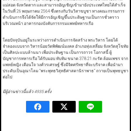
แม่สอด จังหวัดตาก และสามารถอัญเชิญเข้ามายังประเทศไทยได้สำเร็จ
ในวันที่ 26 พฤษภาคม 2564 ซึ่งตรงกับวันวิสาขบูชา ทางคณะกรรมการ
ดำเนินการจึงได้จัดให้มีการอัญเชิญขึ้นประดิษฐานเป็นการชั่วคราว
บริเวณหน้า อาคารกองบังคับการกรมแพทย์ทหารเรือ
โดยปัจจุบันอยู่ในระหว่างการดำเนินการจัดสร้าง พระวิหาร โดยได้
จำลองแบบจาก วิหารน้อยวัดพิพัฒน์มงคล อําเภอทุ่งเสลี่ยม จังหวัดสุโขทัย
เป็นศิลปะแบบล้านนา เพื่อประดิษฐาน เป็นการถาวร โอกาสนี้ ผู้
บัญชาการทหารเรือ ได้รับมอบ ทับทิม ขนาด 378.21 กะรัต ล้อมเพชร จาก
แพทย์หญิง เตือนใจ วงศ์วรเศรษฐ์ ซึ่งมีจิตศรัทธาที่จะบริจาค เพื่อนำมา
ประดับเป็นอุณาโลม “พระพุทธวิสุทธิศาสดานิราพาธ” ถวายเป็นพุทธบูชา
ต่อไป
มีผู้อ่านข่าวนี้แล้ว 4935 ครั้ง