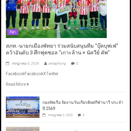
กีฬา
สภท.-นายกเมืองพัทยา ร่วมสนับสนุนทีม “บุ๊คบุฟเฟ่”
คว้าอันดับ 3 ศึกฟุตซอล “เกาะล้าน × นัควีย์ คัพ”
กรกฎาคม 6, 2026
aneaphong
0
FacebookFacebookXTwitter
Read More
กองทัพเรือ จัดงานวันเกียรติยศกีฬานาวี ประจำ
ปี 2569
กรกฎาคม 3, 2026
0