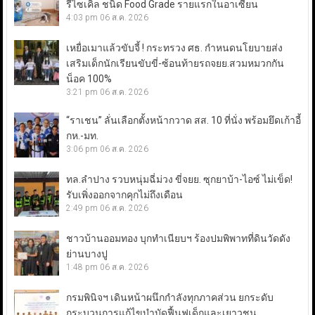
รีไซเคิล ชนิด Food Grade รายแรกในอาเซียน
4:03 pm
06 ส.ค. 2026
เหยื่อเมาแล้วขับจี้ ! กระทรวง ศธ. กำหนดนโยบายส่ง
เสริมเด็กนักเรียนขับขี่-ซ้อนท้ายรถจยย.สวมหมวกกัน
น็อค 100%
3:21 pm
06 ส.ค. 2026
“ราเชน” ลั่นเลือกตั้งหน้ากวาด สส. 10 ที่นั่ง พร้อมยึดเก้าอี้
กห.-มท.
3:06 pm
06 ส.ค. 2026
ทล.ลำปาง รวบหนุ่มฉี่ม่วง ขี่จยย. ซุกยาบ้า-ไอซ์ ไม่เข็ด!
รับเพิ่งออกจากคุกไม่ถึงเดือน
2:49 pm
06 ส.ค. 2026
ชาวบ้านออมทอง บุกทำเนียบฯ ร้องปมพิพาทที่ดินวัดดัง
ย่านบางปู
1:48 pm
06 ส.ค. 2026
กรมพินิจฯ เดินหน้าผนึกกำลังทุกภาคส่วน ยกระดับ
กระบวนการแก้ไขบำบัดฟื้นฟูเด็กและเยาวชน