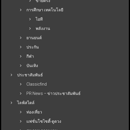
ขายตรง
การศึกษา เทคโนโลยี
ไอที
พลังงาน
ยานยนต์
ประกัน
กีฬา
บันเทิง
ประชาสัมพันธ์
Classicfind
PR News – ข่าวประชาสัมพันธ์
ไลฟ์สไตล์
ท่องเที่ยว
แฟชั่นโซไซตี้-ดูดวง