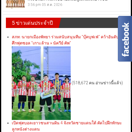
3:56 pm
05 ส.ค. 2026
5 ข่าวเด่นประจำปี
สภท.-นายกเมืองพัทยา ร่วมสนับสนุนทีม “บุ๊คบุฟเฟ่” คว้าอันดับ 3
ศึกฟุตซอล “เกาะล้าน × นัควีย์ คัพ”
(518,672 คน อ่านข่าวนี้แล้ว)
เปิดฟุตบอลเยาวชนสานฝัน 4 จังหวัดชายแดนใต้ คัดไปฝึกทักษะ
ลูกหนังต่างแดน