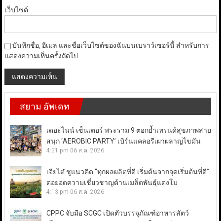
เว็บไซต์
บันทึกชื่อ, อีเมล และชื่อเว็บไซต์ของฉันบนเบราว์เซอร์นี้ สำหรับการ
แสดงความเห็นครั้งถัดไป
สยาม อัพเดท
เดอะไนน์ เซ็นเตอร์ พระราม 9 ตอกย้ำเทรนด์สุขภาพสาย
สนุก ‘AEROBIC PARTY’ เบิร์นแคลอรีเผาผลาญไขมัน
4:31 pm
06 ส.ค. 2026
เจียไต๋ ชูแนวคิด “ทุกผลผลิตที่ดี เริ่มต้นจากจุดเริ่มต้นที่ดี”
ต่อยอดความเชี่ยวชาญด้านเมล็ดพันธุ์แตงโม
4:13 pm
06 ส.ค. 2026
CPPC จับมือ SCGC เปิดตัวบรรจุภัณฑ์อาหารสัตว์