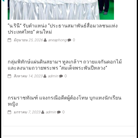
“น.รินี” รับตำแหน่ง “ประธานสมาพันธ์สื่อมวลชนแห่ง
ประเทศไทย” คนใหม่
มิถุนายน 25, 2026
aneaphong
0
กลุ่มพิทักษ์แผ่นดินสยามฯ ทูลเกล้าฯ ถวายแจกันดอกไม้
และลงนามถวายพระพร “สมเด็จพระพันปีหลวง”
สิงหาคม 14, 2023
admin
0
กรมราชทัณฑ์ แจงกรณีอดีตผู้ต้องโทษ บุกแทงนักเรียน
หญิง
มกราคม 7, 2023
admin
0