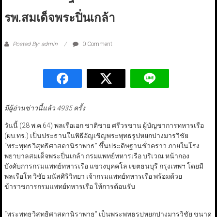
รพ.สมเด็จพระปิ่นเกล้า
Posted By: admin
0 Comment
มีผู้อ่านข่าวนี้แล้ว 4935 ครั้ง
วันนี้ (28 พ.ค.64) พลเรือเอก ชาติชาย ศรีวรขาน ผู้บัญชาการทหารเรือ
(ผบ.ทร.) เป็นประธานในพิธีอัญเชิญพระพุทธรูปหยกปางมารวิชัย
“พระพุทธวิสุทธิศาสดานิราพาธ” ขึ้นประดิษฐานชั่วคราว ภายในโรง
พยาบาลสมเด็จพระปิ่นเกล้า กรมแพทย์ทหารเรือ บริเวณ หน้ากอง
บังคับการกรมแพทย์ทหารเรือ แขวงบุคคโล เขตธนบุรี กรุงเทพฯ โดยมี
พลเรือโท วิชัย มนัสศิริวิทยา เจ้ากรมแพทย์ทหารเรือ พร้อมด้วย
ข้าราชการกรมแพทย์ทหารเรือ ให้การต้อนรับ
“พระพุทธวิสุทธิศาสดานิราพาธ” เป็นพระพุทธรูปหยกปางมารวิชัย ขนาด