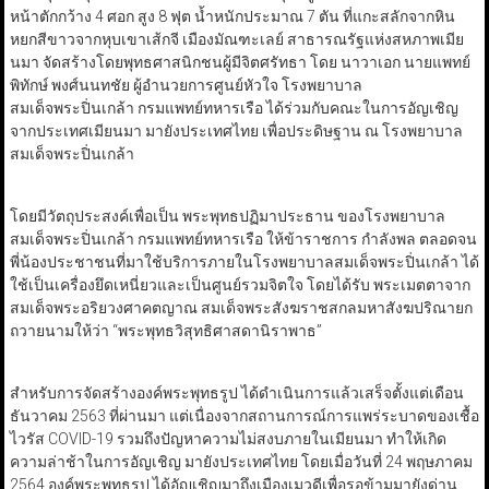
หน้าตักกว้าง 4 ศอก สูง 8 ฟุต น้ำหนักประมาณ 7 ตัน ที่แกะสลักจากหิน
หยกสีขาวจากหุบเขาเส้กจี เมืองมัณฑะเลย์ สาธารณรัฐแห่งสหภาพเมีย
นมา จัดสร้างโดยพุทธศาสนิกชนผู้มีจิตศรัทธา โดย นาวาเอก นายแพทย์
พิทักษ์ พงศ์นนทชัย ผู้อำนวยการศูนย์หัวใจ โรงพยาบาล
สมเด็จพระปิ่นเกล้า กรมแพทย์ทหารเรือ ได้ร่วมกับคณะในการอัญเชิญ
จากประเทศเมียนมา มายังประเทศไทย เพื่อประดิษฐาน ณ โรงพยาบาล
สมเด็จพระปิ่นเกล้า
โดยมีวัตถุประสงค์เพื่อเป็น พระพุทธปฏิมาประธาน ของโรงพยาบาล
สมเด็จพระปิ่นเกล้า กรมแพทย์ทหารเรือ ให้ข้าราชการ กำลังพล ตลอดจน
พี่น้องประชาชนที่มาใช้บริการภายในโรงพยาบาลสมเด็จพระปิ่นเกล้า ได้
ใช้เป็นเครื่องยึดเหนี่ยวและเป็นศูนย์รวมจิตใจ โดยได้รับ พระเมตตาจาก
สมเด็จพระอริยวงศาคตญาณ สมเด็จพระสังฆราชสกลมหาสังฆปริณายก
ถวายนามให้ว่า “พระพุทธวิสุทธิศาสดานิราพาธ”
สำหรับการจัดสร้างองค์พระพุทธรูป ได้ดำเนินการแล้วเสร็จตั้งแต่เดือน
ธันวาคม 2563 ที่ผ่านมา แต่เนื่องจากสถานการณ์การแพร่ระบาดของเชื้อ
ไวรัส COVID-19 รวมถึงปัญหาความไม่สงบภายในเมียนมา ทำให้เกิด
ความล่าช้าในการอัญเชิญ มายังประเทศไทย โดยเมื่อวันที่ 24 พฤษภาคม
2564 องค์พระพุทธรูป ได้อัญเชิญมาถึงเมืองเมวดีเพื่อรอข้ามมายังด่าน