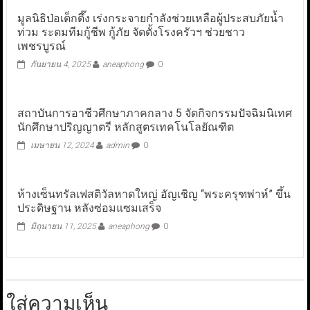
มูลนิธิป่อเต็กตึ๊ง เร่งกระจายกำลังช่วยเหลือผู้ประสบภัยน้ำ
ท่วม ระดมทีมกู้ชีพ กู้ภัย จัดตั้งโรงครัวฯ ช่วยชาว
เพชรบูรณ์
กันยายน 4, 2025
aneaphong
0
สถาบันการอาชีวศึกษาภาคกลาง 5 จัดกิจกรรมปัจฉิมนิเทศ
นักศึกษาปริญญาตรี หลักสูตรเทคโนโลยัณฑิต
เมษายน 12, 2024
admin
0
ห้างเซ็นทรัลเฟสติวัลหาดใหญ่ อัญเชิญ “พระครุฑพ่าห์” ขึ้น
ประดิษฐาน หลังซ่อมแซมเสร็จ
มิถุนายน 11, 2025
aneaphong
0
ใส่ความเห็น