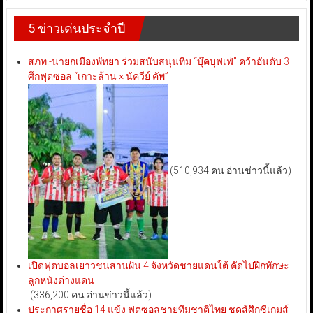
5 ข่าวเด่นประจำปี
สภท.-นายกเมืองพัทยา ร่วมสนับสนุนทีม “บุ๊คบุฟเฟ่” คว้าอันดับ 3
ศึกฟุตซอล “เกาะล้าน × นัควีย์ คัพ”
(510,934 คน อ่านข่าวนี้แล้ว)
เปิดฟุตบอลเยาวชนสานฝัน 4 จังหวัดชายแดนใต้ คัดไปฝึกทักษะ
ลูกหนังต่างแดน
(336,200 คน อ่านข่าวนี้แล้ว)
ประกาศรายชื่อ 14 แข้ง ฟุตซอลชายทีมชาติไทย ชุดสู้ศึกซีเกมส์