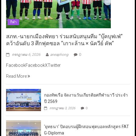
กีฬา
สภท.-นายกเมืองพัทยา ร่วมสนับสนุนทีม “บุ๊คบุฟเฟ่”
คว้าอันดับ 3 ศึกฟุตซอล “เกาะล้าน × นัควีย์ คัพ”
กรกฎาคม 6, 2026
aneaphong
0
FacebookFacebookXTwitter
Read More
กองทัพเรือ จัดงานวันเกียรติยศกีฬานาวี ประจำ
ปี 2569
กรกฎาคม 3, 2026
0
‘ยุทธนา’ ปิดอบรมผู้ฝึกสอนฟุตบอลหลักสูตร FAT
G-Diploma