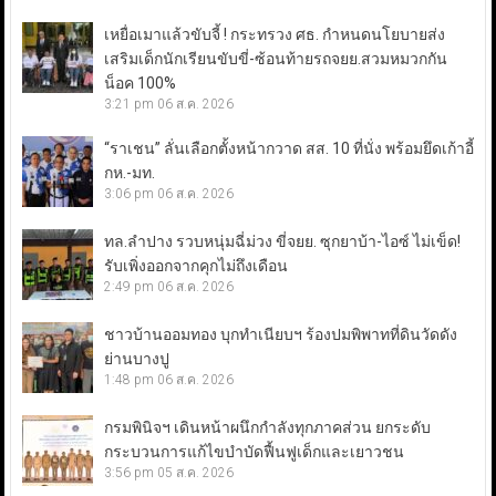
เหยื่อเมาแล้วขับจี้ ! กระทรวง ศธ. กำหนดนโยบายส่ง
เสริมเด็กนักเรียนขับขี่-ซ้อนท้ายรถจยย.สวมหมวกกัน
น็อค 100%
3:21 pm
06 ส.ค. 2026
“ราเชน” ลั่นเลือกตั้งหน้ากวาด สส. 10 ที่นั่ง พร้อมยึดเก้าอี้
กห.-มท.
3:06 pm
06 ส.ค. 2026
ทล.ลำปาง รวบหนุ่มฉี่ม่วง ขี่จยย. ซุกยาบ้า-ไอซ์ ไม่เข็ด!
รับเพิ่งออกจากคุกไม่ถึงเดือน
2:49 pm
06 ส.ค. 2026
ชาวบ้านออมทอง บุกทำเนียบฯ ร้องปมพิพาทที่ดินวัดดัง
ย่านบางปู
1:48 pm
06 ส.ค. 2026
กรมพินิจฯ เดินหน้าผนึกกำลังทุกภาคส่วน ยกระดับ
กระบวนการแก้ไขบำบัดฟื้นฟูเด็กและเยาวชน
3:56 pm
05 ส.ค. 2026