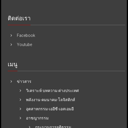
ติดต่อเรา
Facebook
Youtube
เมนู
ข่าวสาร
วิเคราะห์ บทความ ต่างประเทศ
พลังงาน-คมนาคม-โลจิสติกส์
อุตสาหกรรม-เออีซี-เอสเอมอี
อาชญากรรม
กระบวนการยุติธรรม