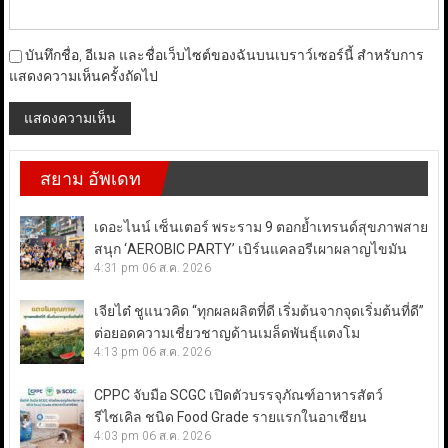
บันทึกชื่อ, อีเมล และชื่อเว็บไซต์ของฉันบนเบราว์เซอร์นี้ สำหรับการ
แสดงความเห็นครั้งถัดไป
สยาม อัพเดท
เดอะไนน์ เซ็นเตอร์ พระราม 9 ตอกย้ำเทรนด์สุขภาพสาย
สนุก ‘AEROBIC PARTY’ เบิร์นแคลอรีเผาผลาญไขมัน
4:31 pm
06 ส.ค. 2026
เจียไต๋ ชูแนวคิด “ทุกผลผลิตที่ดี เริ่มต้นจากจุดเริ่มต้นที่ดี”
ต่อยอดความเชี่ยวชาญด้านเมล็ดพันธุ์แตงโม
4:13 pm
06 ส.ค. 2026
CPPC จับมือ SCGC เปิดตัวบรรจุภัณฑ์อาหารสัตว์
รีไซเคิล ชนิด Food Grade รายแรกในอาเซียน
4:03 pm
06 ส.ค. 2026