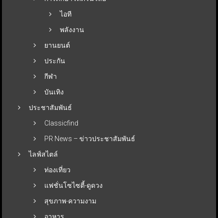
ไอที
พลังงาน
ยานยนต์
ประกัน
กีฬา
บันเทิง
ประชาสัมพันธ์
Classicfind
PR News – ข่าวประชาสัมพันธ์
ไลฟ์สไตล์
ท่องเที่ยว
แฟชั่นโซไซตี้-ดูดวง
สุขภาพ-ความงาม
อาหาร