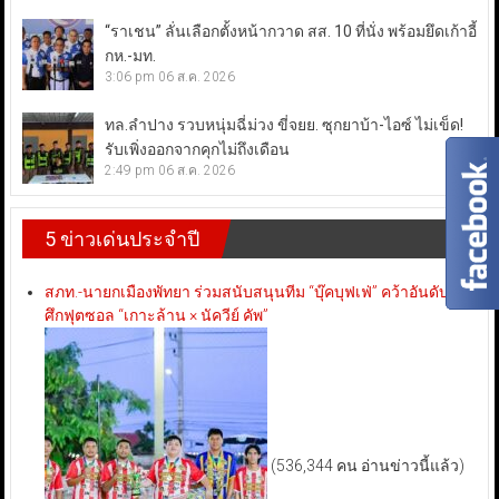
“ราเชน” ลั่นเลือกตั้งหน้ากวาด สส. 10 ที่นั่ง พร้อมยึดเก้าอี้
กห.-มท.
3:06 pm
06 ส.ค. 2026
ทล.ลำปาง รวบหนุ่มฉี่ม่วง ขี่จยย. ซุกยาบ้า-ไอซ์ ไม่เข็ด!
รับเพิ่งออกจากคุกไม่ถึงเดือน
2:49 pm
06 ส.ค. 2026
5 ข่าวเด่นประจำปี
สภท.-นายกเมืองพัทยา ร่วมสนับสนุนทีม “บุ๊คบุฟเฟ่” คว้าอันดับ 3
ศึกฟุตซอล “เกาะล้าน × นัควีย์ คัพ”
(536,344 คน อ่านข่าวนี้แล้ว)