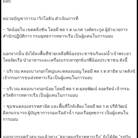
มอบ
หน่วยบัญชาการนาวิกโยธิน ดำเนินการที่
– วัดน้อยใน เขตตลิ่งชัน โดยมี พล.ร.ต.นเรศ วงศ์ตระกูล ผู้อำนวยการ
สำนักปฏิบัติการ กรมยุทธการทหารเรือ เป็นผู้แทนในการมอบ
นอกจากนั้น ยังได้ลงพื้นที่ช่วยเหลือพี่น้องประชาชนริมแม่น้ำเจ้าพระยา
โดยจัดเรือ นำอาหารและเครื่องบรรเทาทุกข์แก่พี่น้องประชาชน ดังนี้
– บริเวณ คลองบางกอกใหญ่และคลองมอญ โดยมี พล.ร.ต.สาธิต นาคสังข์
เจ้ากรมการขนส่งทหารเรือ เป็นผู้แทนในการมอบ
– บริเวณ คลองบางกอกน้อย โดยมี พล.ร.ต.ดุลยพัฒน์ ลอยรัตน์ เจ้ากรม
สวัสดิการทหารเรือ เป็นผู้แทนในการมอบ
– ชุมชนคลองสรรพสามิต และพื้นที่ใกล้เคียง โดยมี พล.ร.ต.ปรีดิวัฒน์
ดิลกนรนารถ ผู้บัญชาการกองเรือลำน้ำ กองเรือยุทธการ เป็นผู้แทนใน
การมอบ
นอกจากรถครัวสนามแล้วทาง “สมาคมภริยาทหารเรือ” ยังได้จัด “รถปัน