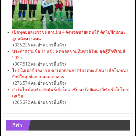
เปิดฟุตบอลเยาวชนสานฝัน 4 จังหวัดชายแดนใต้ คัดไปฝึกทักษะ
ลูกหนังต่างแดน
(336,236 คน อ่านข่าวนี้แล้ว)
ประกาศรายชื่อ 14 แข้ง ฟุตซอลชายทีมชาติไทย ชุดสู้ศึกซีเกมส์
2025
(307,512 คน อ่านข่าวนี้แล้ว)
โปรโมเตอร์ ร้อง “ก.ล.ต.” เพิกถอนการรับจดทะเบียน บ.สื่อโฆษณา
ยักษ์ใหญ่ ข้อหาปลอมเอกสาร
(276,574 คน อ่านข่าวนี้แล้ว)
ส.เรือใบ ต้อนรับ สหพันธ์เรือใบเอเชีย หารือพัฒนากีฬาเรือใบไทย-
เอเชีย
(265,372 คน อ่านข่าวนี้แล้ว)
กีฬา