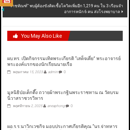
“ราชทัณฑ์” พบผู้ต้องขังติดเชื้อโควิดเพิ่มอีก 1,219 คน ใน 3 เรือนจำ
อาการหนัก 6 คน ส่งโรงพยาบาล
You May Also Like
ผบ.ทร. เปิดกิจกรรมเทิดพระเกียรติ “เสด็จเตี่ย” พระอาจารย์
พระองค์แรกของนักเรียนนายเรือ
พฤษภาคม 15, 2023
admin
0
มูลนิธิป่อเต็กตึ๊ง ถวายผ้าพระกฐินพระราชทาน ณ วัดบรม
นิวาสราชวรวิหาร
พฤศจิกายน 2, 2025
aneaphong
0
ผอ.ร.ร.นาวิกเวชกิจ มอบประกาศเกียรติคุณ “นร.จ่าทหาร