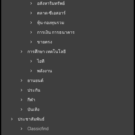
อสังหาริมทรัพย์
ตลาด-ซีเอสอาร์
หุ้น-กองทุนรวม
การเงิน การธนาคาร
ขายตรง
การศึกษา เทคโนโลยี
ไอที
พลังงาน
ยานยนต์
ประกัน
กีฬา
บันเทิง
ประชาสัมพันธ์
Classicfind