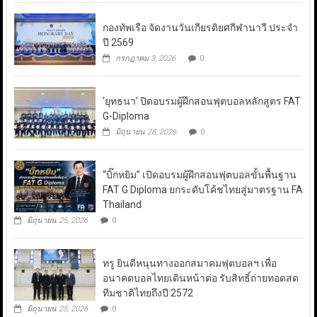
กองทัพเรือ จัดงานวันเกียรติยศกีฬานาวี ประจำ
ปี 2569
กรกฎาคม 3, 2026
0
‘ยุทธนา’ ปิดอบรมผู้ฝึกสอนฟุตบอลหลักสูตร FAT
G-Diploma
มิถุนายน 28, 2026
0
“บิ๊กหยิม” เปิดอบรมผู้ฝึกสอนฟุตบอลขั้นพื้นฐาน
FAT G Diploma ยกระดับโค้ชไทยสู่มาตรฐาน FA
Thailand
มิถุนายน 25, 2026
0
ทรู ยินดีหนุนทางออกสมาคมฟุตบอลฯ เพื่อ
อนาคตบอลไทยเดินหน้าต่อ รับสิทธิ์ถ่ายทอดสด
ทีมชาติไทยถึงปี 2572
มิถุนายน 25, 2026
0