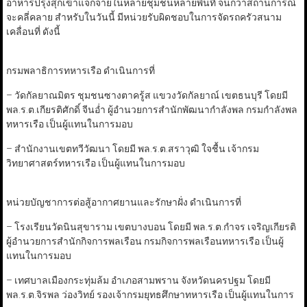
อาหารปรุงสุกเข้าแจกจ่ายในหลายชุมชนหลายพื้นที่ จนกว่าสถานการณ์
จะคลี่คลาย สำหรับในวันนี้ มีหน่วยรับผิดชอบในการจัดรถครัวสนาม
เคลื่อนที่ ดังนี้
กรมพลาธิการทหารเรือ ดำเนินการที่
– วัดกัลยาณมิตร ชุมชนซางตาครู้ส แขวงวัดกัลยาณ์ เขตธนบุรี โดยมี
พล.ร.ต.เกียรติศักดิ์ จีนอ่ำ ผู้อำนวยการสำนักพัฒนากำลังพล กรมกำลังพล
ทหารเรือ เป็นผู้แทนในการมอบ
– สำนักงานเขตทวีวัฒนา โดยมี พล.ร.ต.สราวุฒิ ใจชื้น เจ้ากรม
วิทยาศาสตร์ทหารเรือ เป็นผู้แทนในการมอบ
หน่วยบัญชาการต่อสู้อากาศยานและรักษาฝั่ง ดำเนินการที่
– โรงเรียนวัดนินสุขาราม เขตบางบอน โดยมี พล.ร.ต.กำจร เจริญเกียรติ
ผู้อำนวยการสำนักกิจการพลเรือน กรมกิจการพลเรือนทหารเรือ เป็นผู้
แทนในการมอบ
– เทศบาลเมืองกระทุ่มล้ม อำเภอสามพราน จังหวัดนครปฐม โดยมี
พล.ร.ต.จิรพล ว่องวิทย์ รองเจ้ากรมยุทธศึกษาทหารเรือ เป็นผู้แทนในการ