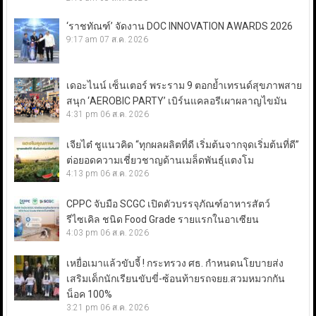
‘ราชทัณฑ์’ จัดงาน DOC INNOVATION AWARDS 2026
9:17 am
07 ส.ค. 2026
เดอะไนน์ เซ็นเตอร์ พระราม 9 ตอกย้ำเทรนด์สุขภาพสาย
สนุก ‘AEROBIC PARTY’ เบิร์นแคลอรีเผาผลาญไขมัน
4:31 pm
06 ส.ค. 2026
เจียไต๋ ชูแนวคิด “ทุกผลผลิตที่ดี เริ่มต้นจากจุดเริ่มต้นที่ดี”
ต่อยอดความเชี่ยวชาญด้านเมล็ดพันธุ์แตงโม
4:13 pm
06 ส.ค. 2026
CPPC จับมือ SCGC เปิดตัวบรรจุภัณฑ์อาหารสัตว์
รีไซเคิล ชนิด Food Grade รายแรกในอาเซียน
4:03 pm
06 ส.ค. 2026
เหยื่อเมาแล้วขับจี้ ! กระทรวง ศธ. กำหนดนโยบายส่ง
เสริมเด็กนักเรียนขับขี่-ซ้อนท้ายรถจยย.สวมหมวกกัน
น็อค 100%
3:21 pm
06 ส.ค. 2026