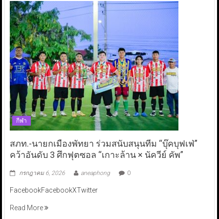
กีฬา
สภท.-นายกเมืองพัทยา ร่วมสนับสนุนทีม “บุ๊คบุฟเฟ่”
คว้าอันดับ 3 ศึกฟุตซอล “เกาะล้าน × นัควีย์ คัพ”
กรกฎาคม 6, 2026
aneaphong
0
FacebookFacebookXTwitter
Read More