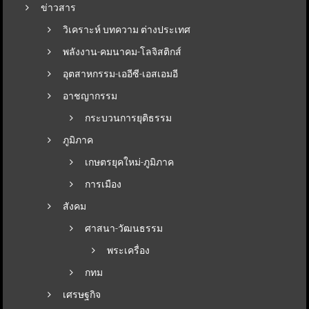
ข่าวสาร
วิเคราะห์ บทความ ต่างประเทศ
พลังงาน-คมนาคม-โลจิสติกส์
อุตสาหกรรม-เออีซี-เอสเอมอี
อาชญากรรม
กระบวนการยุติธรรม
ภูมิภาค
เกษตรยุคใหม่-ภูมิภาค
การเมือง
สังคม
ศาสนา-วัฒนธรรม
พระเครื่อง
กทม
เศรษฐกิจ