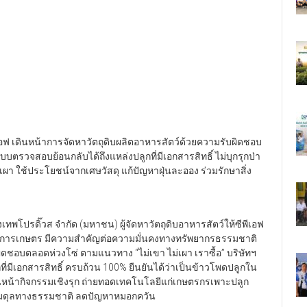
เอฟ เดินหน้าการจัดหาวัตถุดิบผลิตอาหารสัตว์ด้วยความรับผิดชอบ
บตรวจสอบย้อนกลับได้ถึงแหล่งปลูกที่มีเอกสารสิทธิ์ ไม่บุกรุกป่า
ผา ใช้ประโยชน์จากเศษวัสดุ แก้ปัญหาฝุ่นละออง ร่วมรักษาสิ่ง
งเทพโปรดิ๊วส จำกัด (มหาชน) ผู้จัดหาวัตถุดิบอาหารสัตว์ให้ซีพีเอฟ
กทางการเกษตร มีความสำคัญต่อความมั่นคงทางทรัพยากรธรรมชาติ
บผิดชอบตลอดห่วงโซ่ ตามแนวทาง “ไม่เขา ไม่เผา เราซื้อ” บริษัทฯ
ี่มีเอกสารสิทธิ์ ครบถ้วน 100% ยืนยันได้ว่าเป็นข้าวโพดปลูกใน
เดินหน้ากิจกรรมเชิงรุก ถ่ายทอดเทคโนโลยีแก่เกษตรกรเพาะปลูก
สมดุลทางธรรมชาติ ลดปัญหาหมอกควัน