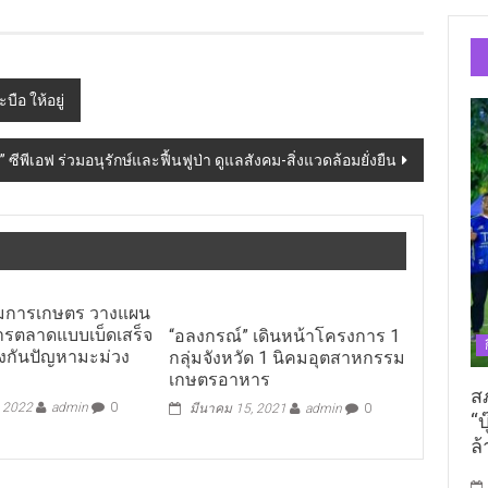
บือ ให้อยู่
ซีพีเอฟ ร่วมอนุรักษ์และฟื้นฟูป่า ดูแลสังคม-สิ่งแวดล้อมยั่งยืน
ิมการเกษตร วางแผน
หารตลาดแบบเบ็ดเสร็จ
“อลงกรณ์” เดินหน้าโครงการ 1
้องกันปัญหามะม่วง
กลุ่มจังหวัด 1 นิคมอุตสาหกรรม
เกษตรอาหาร
ส
, 2022
admin
0
มีนาคม 15, 2021
admin
0
“บ
ล้