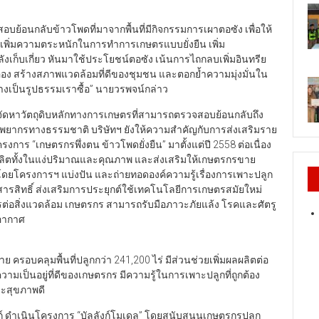
ย้อนกลับข้าวโพดที่มาจากพื้นที่มีกิจกรรมการเผาตอซัง เพื่อให้
ละเพิ่มความตระหนักในการทำการเกษตรแบบยั่งยืน เพิ่ม
เก็บเกี่ยว หันมาใช้ประโยชน์ตอซัง เน้นการไถกลบเพิ่มอินทรีย
ออง สร้างสภาพแวดล้อมที่ดีของชุมชน และตอกย้ำความมุ่งมั่นใน
งเป็นรูปธรรมเราซื้อ” นายวรพจน์กล่าว
่นจัดหาวัตถุดิบหลักทางการเกษตรที่สามารถตรวจสอบย้อนกลับถึง
ทรัพยากรทางธรรมชาติ บริษัทฯ ยังให้ความสำคัญกับการส่งเสริมราย
การ “เกษตรกรพึ่งตน ข้าวโพดยั่งยืน” มาตั้งแต่ปี 2558 ต่อเนื่อง
ผลผลิตทั้งในแง่ปริมาณและคุณภาพ และส่งเสริมให้เกษตรกรขาย
โดยโครงการฯ แบ่งปัน และถ่ายทอดองค์ความรู้เรื่องการเพาะปลูก
กสารสิทธิ์ ส่งเสริมการประยุกต์ใช้เทคโนโลยีการเกษตรสมัยใหม่
รต่อสิ่งแวดล้อม เกษตรกร สามารถรับมือภาวะภัยแล้ง โรคและศัตรู
ิอากาศ
ย ครอบคลุมพื้นที่ปลูกกว่า 241,200 ไร่ มีส่วนช่วยเพิ่มผลผลิตต่อ
ามเป็นอยู่ที่ดีของเกษตรกร มีความรู้ในการเพาะปลูกที่ถูกต้อง
ละสุขภาพดี
งก์ ดำเนินโครงการ “บัลลังก์โมเดล” โดยสนับสนุนเกษตรกรปลูก