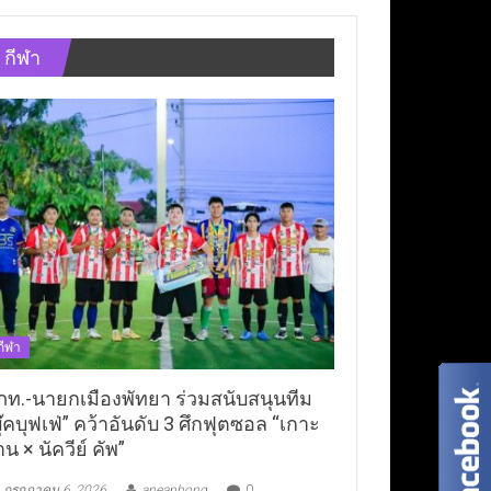
กีฬา
กีฬา
ภท.-นายกเมืองพัทยา ร่วมสนับสนุนทีม
ุ๊คบุฟเฟ่” คว้าอันดับ 3 ศึกฟุตซอล “เกาะ
าน × นัควีย์ คัพ”
กรกฎาคม 6, 2026
aneaphong
0