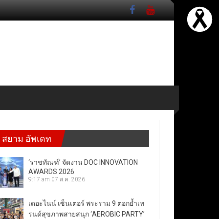
สยาม อัพเดท
‘ราชทัณฑ์’ จัดงาน DOC INNOVATION
AWARDS 2026
9:17 am
07 ส.ค. 2026
เดอะไนน์ เซ็นเตอร์ พระราม 9 ตอกย้ำเท
รนด์สุขภาพสายสนุก ‘AEROBIC PARTY’