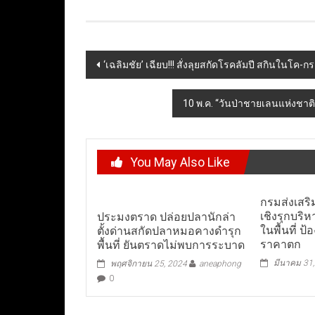
Post
‘เฉลิมชัย’ เฉียบ!!! สั่งลุยสกัดโรคลัมปี สกินในโค-กระ
navigation
10 พ.ค. “วันป่าชายเลนแห่งชาติ” 
You May Also Like
กรมส่งเสร
เชิงรุกบริ
ประมงตราด ปล่อยปลานักล่า
ในพื้นที่ ป
ตั้งด่านสกัดปลาหมอคางดำรุก
ราคาตก
พื้นที่ ยันตราดไม่พบการระบาด
มีนาคม 31
พฤศจิกายน 25, 2024
aneaphong
0