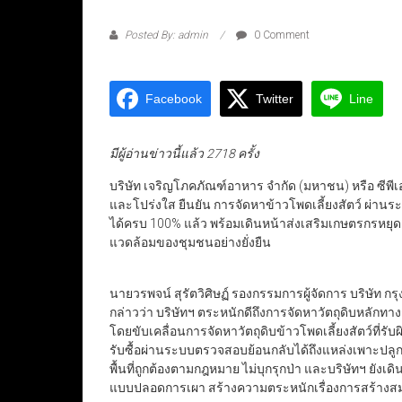
Posted By: admin
0 Comment
Facebook
Twitter
Line
มีผู้อ่านข่าวนี้แล้ว 2718 ครั้ง
บริษัท เจริญโภคภัณฑ์อาหาร จำกัด (มหาชน) หรือ ซีพี
และโปร่งใส ยืนยัน การจัดหาข้าวโพดเลี้ยงสัตว์ ผ่านระบ
ได้ครบ 100% แล้ว พร้อมเดินหน้าส่งเสริมเกษตรกรหยุดเ
แวดล้อมของชุมชนอย่างยั่งยืน
นายวรพจน์ สุรัตวิศิษฏ์ รองกรรมการผู้จัดการ บริษัท กรุ
กล่าวว่า บริษัทฯ ตระหนักดีถึงการจัดหาวัตถุดิบหลั
โดยขับเคลื่อนการจัดหาวัตถุดิบข้าวโพดเลี้ยงสัตว์ที่รั
รับซื้อผ่านระบบตรวจสอบย้อนกลับได้ถึงแหล่งเพาะปลูกท
พื้นที่ถูกต้องตามกฎหมาย ไม่บุกรุกป่า และบริษัทฯ ยัง
แบบปลอดการเผา สร้างความตระหนักเรื่องการสร้าง