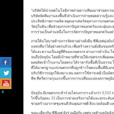
“บริษัทได้นำเทคโนโลยีภาพถ่ายดาวเทียมมาช่วยตรวจสอบ
บริษัทจัดทีมงานลงพื้นที่ ดำเนินการถ่ายทอดความรู้แ
ประสิทธิภาพการผลิต หยุดเผาเศษวัสดุทางการเกษตรหลัง
วัตถุในดิน เพื่อช่วยบรรเทาปัญหาหมอกควันและฝุ่นละ
การร่วมเป็นส่วนหนึ่งในการจัดการปัญหาหมอกควันอย่า
ภายใต้นโยบายด้านการจัดหาอย่างยั่งยืน ซีพีเอฟมุ่งมั
แหล่งที่มาได้อย่างครบถ้วน เพื่อสร้างความยั่งยืนของ
ได้และความเป็นอยู่ที่ดีของเกษตรกร ผ่านการดำเนิน โครง
จนถึงปัจจุบัน โดยมีเป้าหมายที่ช่วยให้เกษตรกรเพิ่ม
ผลผลิตเข้าโรงงานโดยตรง ได้ราคารับซื้อที่เป็นธรรม 
ที่ได้มาตรฐานแก่เกษตรกรที่ปลูกข้าวโพดบนพื้นที่มีเอ
ปรับวิธีการปลูกให้เหมาะสม ลดการใช้สารเคมี เป็นมิต
พืช ที่ทวีความรุนแรงขึ้นจากการเปลี่ยนแปลงสภาพภูม
ปัจจุบัน มีเกษตรกรเข้าร่วมโครงการฯ แล้วกว่า 9,500 รา
ไร่ขึ้นร้อยละ 32 เป็นการช่วยเสริมรายได้และยกระดับคว
ช่วยสร้างอากาศชุมชนดี ดินคุณภาพดี สิ่งแวดล้อมดี แ
ขณะเดียวกัน ซีพีเอฟ ยังร่วมมือกับ เทศบาลตำบลบัลลั