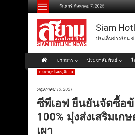
Skip
วันศุกร์, สิงหาคม 7, 2026
to
content
Siam Hot
ประเด็นข่าวร้อน ข
ข่าวสาร
ประชาสัมพันธ์
ไ
เกษตรยุคใหม่-ภูมิภาค
พฤษภาคม 13, 2021
ซีพีเอฟ ยืนยันจัดซื้
100% มุ่งส่งเสริมเ
เผา