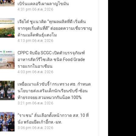
เบิร์นแคลอรีเผาผลาญไขมัน
4:31 pm
06 ส.ค. 2026
เจียไต๋ ชูแนวคิด “ทุกผลผลิตที่ดี เริ่มต้น
จากจุดเริ่มต้นที่ดี” ต่อยอดความเชี่ยวชาญ
ด้านเมล็ดพันธุ์แตงโม
4:13 pm
06 ส.ค. 2026
CPPC จับมือ SCGC เปิดตัวบรรจุภัณฑ์
อาหารสัตว์รีไซเคิล ชนิด Food Grade
รายแรกในอาเซียน
4:03 pm
06 ส.ค. 2026
เหยื่อเมาแล้วขับจี้ ! กระทรวง ศธ. กำหนด
นโยบายส่งเสริมเด็กนักเรียนขับขี่-ซ้อน
ท้ายรถจยย.สวมหมวกกันน็อค 100%
3:21 pm
06 ส.ค. 2026
“ราเชน” ลั่นเลือกตั้งหน้ากวาด สส. 10 ที่
นั่ง พร้อมยึดเก้าอี้กห.-มท.
3:06 pm
06 ส.ค. 2026