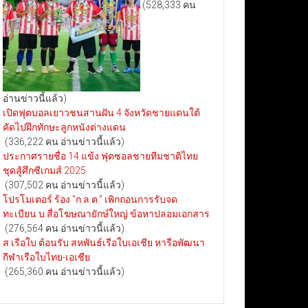
(528,333 คน
อ่านข่าวนี้แล้ว)
เปิดฟุตบอลเยาวชนสานฝัน 4 จังหวัดชายแดนใต้
คัดไปฝึกทักษะลูกหนังต่างแดน
(336,222 คน อ่านข่าวนี้แล้ว)
ประกาศรายชื่อ 14 แข้ง ฟุตซอลชายทีมชาติไทย
ชุดสู้ศึกซีเกมส์ 2025
(307,502 คน อ่านข่าวนี้แล้ว)
โปรโมเตอร์ ร้อง “ก.ล.ต.” เพิกถอนการรับจด
ทะเบียน บ.สื่อโฆษณายักษ์ใหญ่ ข้อหาปลอมเอกสาร
(276,564 คน อ่านข่าวนี้แล้ว)
ส.เรือใบ ต้อนรับ สหพันธ์เรือใบเอเชีย หารือพัฒนา
กีฬาเรือใบไทย-เอเชีย
(265,360 คน อ่านข่าวนี้แล้ว)