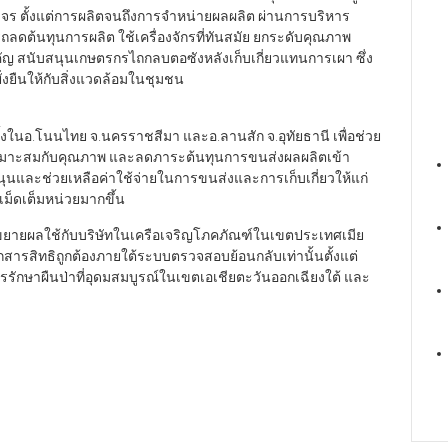
จร ตั้งแต่การผลิตจนถึงการจำหน่ายผลผลิต ผ่านการบริหาร
้นทุนการผลิต ใช้เครื่องจักรที่ทันสมัย ยกระดับคุณภาพ
 สนับสนุนเกษตรกรไถกลบตอซังหลังเก็บเกี่ยวแทนการเผา ซึ่ง
่งยืนให้กับสิ่งแวดล้อมในชุมชน
ั้งในอ.โนนไทย จ.นครราชสีมา และอ.ลานสัก จ.อุทัยธานี เพื่อช่วย
มาะสมกับคุณภาพ และลดภาระต้นทุนการขนส่งผลผลิตเข้า
นุนและช่วยเหลือค่าใช้จ่ายในการขนส่งและการเก็บเกี่ยวให้แก่
เม็ดเต็มหน่วยมากขึ้น
ขยายผลใช้กับบริษัทในเครือเจริญโภคภัณฑ์ในเขตประเทศเมีย
อกสารสิทธิถูกต้องภายใต้ระบบตรวจสอบย้อนกลับเท่านั้นตั้งแต่
ารรักษาผืนป่าที่อุดมสมบูรณ์ในเขตเอเชียตะวันออกเฉียงใต้ และ