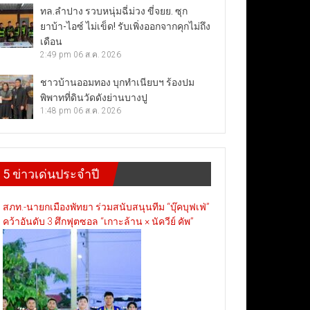
ทล.ลำปาง รวบหนุ่มฉี่ม่วง ขี่จยย. ซุก
ยาบ้า-ไอซ์ ไม่เข็ด! รับเพิ่งออกจากคุกไม่ถึง
เดือน
2:49 pm
06 ส.ค. 2026
ชาวบ้านออมทอง บุกทำเนียบฯ ร้องปม
พิพาทที่ดินวัดดังย่านบางปู
1:48 pm
06 ส.ค. 2026
5 ข่าวเด่นประจำปี
สภท.-นายกเมืองพัทยา ร่วมสนับสนุนทีม “บุ๊คบุฟเฟ่”
คว้าอันดับ 3 ศึกฟุตซอล “เกาะล้าน × นัควีย์ คัพ”