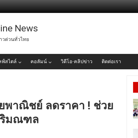
line News
่าวด่วนทั่วไทย
ลฟ์สไตล์
คอลัมน์
วิดีโอ-คลิปข่าว
ติดต่อเรา
ายพาณิชย์ ลดราคา ! ช่วย
ปริมณฑล