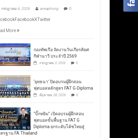
กรกฎาคม 6, 2026
aneaphong
0
cebookFacebookXTwitter
ad More
กองทัพเรือ จัดงานวันเกียรติยศ
กีฬานาวี ประจำปี 2569
กรกฎาคม 3, 2026
0
‘ยุทธนา’ ปิดอบรมผู้ฝึกสอน
ฟุตบอลหลักสูตร FAT G-Diploma
มิถุนายน 28, 2026
0
“บิ๊กหยิม” เปิดอบรมผู้ฝึกสอน
ฟุตบอลขั้นพื้นฐาน FAT G
Diploma ยกระดับโค้ชไทยสู่
ตรฐาน FA Thailand