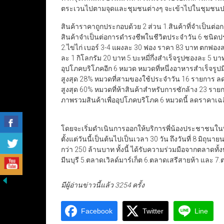
ตระเวนไปตามจุดและชุมชนต่างๆ จะเข้าไปในชุมชน
สินค้าราคาถูกประกอบด้วย 2 ส่วน 1.สินค้าที่จำเป็นต่
สินค้าจำเป็นต่อการดำรงชีพในชีวิตประจำวัน 6 ชนิดป
2.ไข่ไก่ เบอร์ 3-4 แผงละ 30 ฟอง ราคา 83 บาท ตกฟอง
ละ 1 กิโลกรัม 20 บาท 5.บะหมี่กึ่งสำเร็จรูปซองละ 5 
อุปโภคบริโภคอีก 6 หมวด หมวดที่หนึ่งอาหารสำเร็จรู
สูงสุด 28% หมวดที่สามของใช้ประจำวัน 16 รายการ ลด
สูงสุด 60% หมวดที่ห้าสินค้าสำหรับการซักล้าง 23 รา
ภาพรวมสินค้าเพื่ออุปโภคบริโภค 6 หมวดนี้ ลดราคาเฉลี
โดยจะเริ่มดำเนินการออกให้บริการพี่น้องประชาชน
ตั้งแต่วันนี้เป็นต้นไปเป็นเวลา 30 วัน ถึงวันที่ 8 มิถ
กว่า 250 ล้านบาท ทั้งนี้ ได้รับความร่วมมือจากตลาดทั
มีนบุรี 5.ตลาดเวิลด์มาร์เก็ต 6.ตลาดเสรีสายห้า และ 
มีผู้อ่านข่าวนี้แล้ว 3254 ครั้ง
Facebook
Twitter
Line