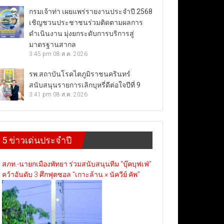
กรมเจ้าท่า เผยแพร่รายงานประจำปี 2568
เชิญชวนประชาชนร่วมติดตามผลการ
ดำเนินงาน มุ่งยกระดับการบริการสู่
มาตรฐานสากล
3:45 pm
08 ส.ค. 2026
รพ.สถาบันโรคไตภูมิราชนครินทร์
สนับสนุนรายการเลิกบุหรี่ดีต่อใจปีที่ 9
3:41 pm
08 ส.ค. 2026
5 ข่าวเด่นประจำปี
สภท.-นายกเมืองพัทยา ร่วมสนับสนุนทีม “บุ๊คบุฟเฟ่”
คว้าอันดับ 3 ศึกฟุตซอล “เกาะล้าน × นัควีย์ คัพ”