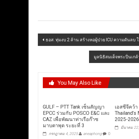
Post
ธอส. ทุ่มงบ 2 ล้าน สร้างหอผู้ป่วย ICU ความดันลบ 
navigation
มูลนิธิสมเด็จพระปิ่นเกล
You May Also Like
GULF – PTT Tank เซ็นสัญญา
เอสซีจีคว้า
EPCC ร่วมกับ POSCO E&C และ
Thailand’s
CAZ เพื่อพัฒนาท่าเรือก๊าซ
2025-202
มาบตาพุด ระยะที่ 3
มีนาคม 22
กรกฎาคม 4, 2025
aneaphong
0