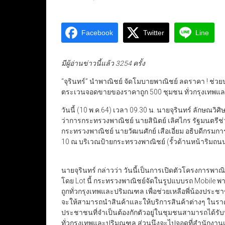
Facebook
Twitter
Line
มีผู้อ่านข่าวนี้แล้ว 3254 ครั้ง
“จุรินทร์” นำพาณิชย์ จัดโมบายพาณิชย์ ลดราคา ! ช่
ตระเวนจอดขายของราคาถูก 500 ชุมชน ทั่วกรุงเทพ
วันนี้ (10 พ.ค.64) เวลา 09.30 น. นายจุรินทร์ ลักษณว
ว่าการกระทรวงพาณิชย์ นายสินิตย์ เลิศไกร รัฐมนตรี
กระทรวงพาณิชย์ นายวัฒนศักย์ เสือเอี่ยม อธิบดีกรม
10 ณ บริเวณป้ายกระทรวงพาณิชย์ (รั้วด้านหน้าริมถน
นายจุรินทร์ กล่าวว่า วันนี้เป็นการเปิดตัวโครงการพาณ
โดย Lot นี้ กระทรวงพาณิชย์จัดในรูปแบบรถ Mobile 
ถูกทั่วกรุงเทพและปริมณฑล เพื่อช่วยเหลือพี่น้องประชา
จะให้สามารถนำสินค้าและให้บริการสินค้าต่างๆ ในราคา
ประชาชนที่จำเป็นต้องกักตัวอยู่ในชุมชนสามารถได้รับบริ
ทั่วกรุงเทพและปริมณฑล ส่วนนึงจะไปจอดที่สำนักงานเ