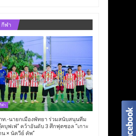
กีฬา
กีฬา
ภท.-นายกเมืองพัทยา ร่วมสนับสนุนทีม
ุ๊คบุฟเฟ่” คว้าอันดับ 3 ศึกฟุตซอล “เกาะ
าน × นัควีย์ คัพ”