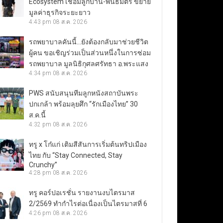
Ecosystem เชื่อมลูกบ้าน-พันธมิตร ขยาย
มูลค่าธุรกิจระยะยาว
4:43 pm
08 ส.ค. 2026
รถพยาบาลคันนี้…ยังต้องกลับมาช่วยชีวิต
ผู้คน ขอเชิญร่วมเป็นส่วนหนึ่งในการซ่อม
รถพยาบาล มูลนิธิกุศลศรัทธา อ.พระแสง
4:34 pm
08 ส.ค. 2026
PWS สนับสนุนทีมลูกหนังสถาบันพระ
ปกเกล้า พร้อมลุยศึก “รักเมืองไทย” 30
ส.ค.นี้
4:32 pm
08 ส.ค. 2026
ทรู x โก๋แก่ เติมสีสันการเริ่มต้นทริปเมือง
ไทย กับ “Stay Connected, Stay
Crunchy”
4:28 pm
08 ส.ค. 2026
ทรู คอร์ปอเรชั่น รายงานงบไตรมาส
2/2569 ทำกำไรต่อเนื่องเป็นไตรมาสที่ 6
4:26 pm
08 ส.ค. 2026