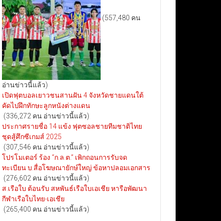
(557,480 คน
อ่านข่าวนี้แล้ว)
เปิดฟุตบอลเยาวชนสานฝัน 4 จังหวัดชายแดนใต้
คัดไปฝึกทักษะลูกหนังต่างแดน
(336,272 คน อ่านข่าวนี้แล้ว)
ประกาศรายชื่อ 14 แข้ง ฟุตซอลชายทีมชาติไทย
ชุดสู้ศึกซีเกมส์ 2025
(307,546 คน อ่านข่าวนี้แล้ว)
โปรโมเตอร์ ร้อง “ก.ล.ต.” เพิกถอนการรับจด
ทะเบียน บ.สื่อโฆษณายักษ์ใหญ่ ข้อหาปลอมเอกสาร
(276,602 คน อ่านข่าวนี้แล้ว)
ส.เรือใบ ต้อนรับ สหพันธ์เรือใบเอเชีย หารือพัฒนา
กีฬาเรือใบไทย-เอเชีย
(265,400 คน อ่านข่าวนี้แล้ว)