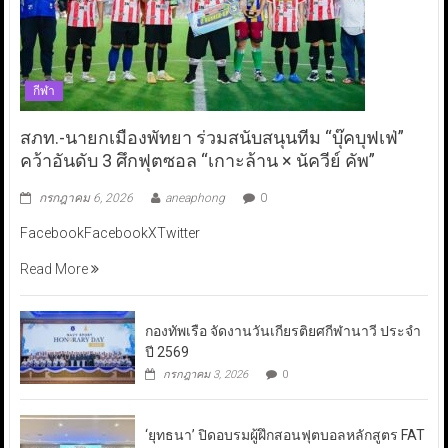
กีฬา
สภท.-นายกเมืองพัทยา ร่วมสนับสนุนทีม “บุ๊คบุฟเฟ่”
คว้าอันดับ 3 ศึกฟุตซอล “เกาะล้าน × นัควีย์ คัพ”
กรกฎาคม 6, 2026
aneaphong
0
FacebookFacebookXTwitter
Read More
กองทัพเรือ จัดงานวันเกียรติยศกีฬานาวี ประจำ
ปี 2569
กรกฎาคม 3, 2026
0
‘ยุทธนา’ ปิดอบรมผู้ฝึกสอนฟุตบอลหลักสูตร FAT