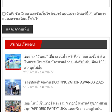
บันทึกชื่อ, อีเมล และชื่อเว็บไซต์ของฉันบนเบราว์เซอร์นี้ สำหรับการ
แสดงความเห็นครั้งถัดไป
สยาม อัพเดท
เทศกาล “วันแม่” เที่ยวสวนน้ำ ฟรี! ที่สยามอะเมซิ่งพาร์ค
“ไทยช่วยไทยพลัส-บัตรสวัสดิการแห่งรัฐ” เพิ่มเพียง 100
บ. สนุกไม่อั้น
2:10 am
08 ส.ค. 2026
‘ราชทัณฑ์’ จัดงาน DOC INNOVATION AWARDS 2026
9:17 am
07 ส.ค. 2026
เดอะไนน์ เซ็นเตอร์ พระราม 9 ตอกย้ำเทรนด์สุขภาพสาย
สนุก ‘AEROBIC PARTY’ เบิร์นแคลอรีเผาผลาญไขมัน