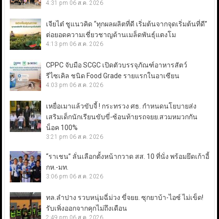
4:31 pm
06 ส.ค. 2026
เจียไต๋ ชูแนวคิด “ทุกผลผลิตที่ดี เริ่มต้นจากจุดเริ่มต้นที่ดี”
ต่อยอดความเชี่ยวชาญด้านเมล็ดพันธุ์แตงโม
4:13 pm
06 ส.ค. 2026
CPPC จับมือ SCGC เปิดตัวบรรจุภัณฑ์อาหารสัตว์
รีไซเคิล ชนิด Food Grade รายแรกในอาเซียน
4:03 pm
06 ส.ค. 2026
เหยื่อเมาแล้วขับจี้ ! กระทรวง ศธ. กำหนดนโยบายส่ง
เสริมเด็กนักเรียนขับขี่-ซ้อนท้ายรถจยย.สวมหมวกกัน
น็อค 100%
3:21 pm
06 ส.ค. 2026
“ราเชน” ลั่นเลือกตั้งหน้ากวาด สส. 10 ที่นั่ง พร้อมยึดเก้าอี้
กห.-มท.
3:06 pm
06 ส.ค. 2026
ทล.ลำปาง รวบหนุ่มฉี่ม่วง ขี่จยย. ซุกยาบ้า-ไอซ์ ไม่เข็ด!
รับเพิ่งออกจากคุกไม่ถึงเดือน
2:49 pm
06 ส.ค. 2026