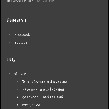
ประเด็นข่าวร้อน ข่าวฮอตทั่วไทย.
ติดต่อเรา
Facebook
Youtube
เมนู
ข่าวสาร
วิเคราะห์ บทความ ต่างประเทศ
พลังงาน-คมนาคม-โลจิสติกส์
อุตสาหกรรม-เออีซี-เอสเอมอี
อาชญากรรม