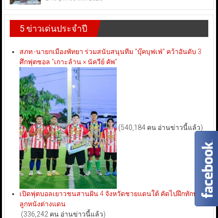
5 ข่าวเด่นประจำปี
สภท.-นายกเมืองพัทยา ร่วมสนับสนุนทีม “บุ๊คบุฟเฟ่” คว้าอันดับ 3
ศึกฟุตซอล “เกาะล้าน × นัควีย์ คัพ”
(540,184 คน อ่านข่าวนี้แล้ว)
เปิดฟุตบอลเยาวชนสานฝัน 4 จังหวัดชายแดนใต้ คัดไปฝึกทักษะ
ลูกหนังต่างแดน
(336,242 คน อ่านข่าวนี้แล้ว)