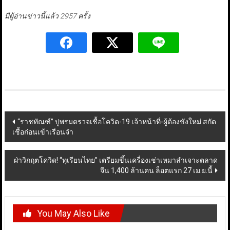
มีผู้อ่านข่าวนี้แล้ว 2957 ครั้ง
Post
“ราชทัณฑ์” ปูพรมตรวจเชื้อโควิด-19 เจ้าหน้าที่-ผู้ต้องขังใหม่ สกัด
เชื้อก่อนเข้าเรือนจำ
navigation
ฝ่าวิกฤตโควิด! “ทุเรียนไทย” เตรียมขึ้นเครื่องเช่าเหมาลำเจาะตลาด
จีน 1,400 ล้านคน ล็อตแรก 27 เม.ย.นี้
You May Also Like