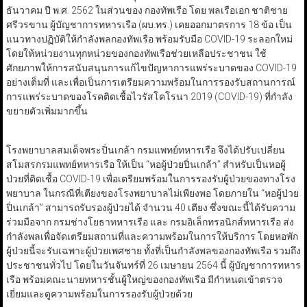
ธันวาคม ปี พ.ศ. 2562 ในส่วนของ กองทัพเรือ โดย พลเรือเอก ชาติชาย
ศรีวรขาน ผู้บัญชาการทหารเรือ (ผบ.ทร.) เคยออกมาตรการ 18 ข้อ เป็น
แนวทางปฏิบัติให้กำลังพลกองทัพเรือ พร้อมรับมือ COVID-19 ระลอกใหม่
โดยให้หน่วยงานทุกหน่วยของกองทัพเรือช่วยเหลือประชาชน ใช้
ศักยภาพให้การสนับสนุนการแก้ไขปัญหาการแพร่ระบาดของ COVID-19
อย่างเต็มที่ และเพื่อเป็นการเตรียมความพร้อมในการรองรับสถานการณ์
การแพร่ระบาดของโรคติดเชื้อไวรัสโคโรนา 2019 (COVID-19) ที่กำลัง
ขยายตัวเพิ่มมากขึ้น
โรงพยาบาลสมเด็จพระปิ่นเกล้า กรมแพทย์ทหารเรือ จึงได้ปรับเปลี่ยน
สโมสรกรมแพทย์ทหารเรือ ให้เป็น “หอผู้ป่วยปิ่นเกล้า” สำหรับเป็นหอผู้
ป่วยที่ติดเชื้อ COVID-19 เพื่อเตรียมพร้อมในการรองรับผู้ป่วยของทางโรง
พยาบาล ในกรณีที่เตียงของโรงพยาบาลไม่เพียงพอ โดยภายใน “หอผู้ป่วย
ปิ่นเกล้า” สามารถรับรองผู้ป่วยได้ จำนวน 40 เตียง ซึ่งขณะนี้ได้รับความ
ร่วมมือจาก กรมช่างโยธาทหารเรือ และ กรมอิเล็กทรอนิกส์ทหารเรือ ส่ง
กำลังพลเพื่อจัดเตรียมสถานที่และความพร้อมในการให้บริการ โดยหอพัก
ผู้ป่วยนี้จะรับเฉพาะผู้ป่วยเพศชาย ทั้งที่เป็นกำลังพลของกองทัพเรือ รวมถึง
ประชาชนทั่วไป โดยในวันจันทร์ที่ 26 เมษายน 2564 นี้ ผู้บัญชาการทหาร
เรือ พร้อมคณะนายทหารชั้นผู้ใหญ่ของกองทัพเรือ มีกำหนดเข้าตรวจ
เยี่ยมและดูความพร้อมในการรองรับผู้ป่วยด้วย