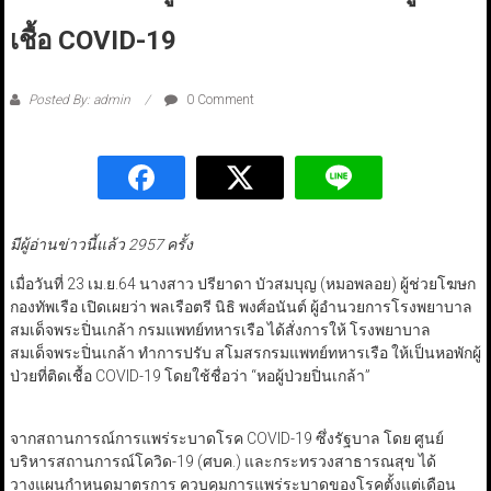
เชื้อ COVID-19
Posted By: admin
0 Comment
มีผู้อ่านข่าวนี้แล้ว 2957 ครั้ง
เมื่อวันที่ 23 เม.ย.64 นางสาว ปรียาดา บัวสมบุญ (หมอพลอย) ผู้ช่วยโฆษก
กองทัพเรือ เปิดเผยว่า พลเรือตรี นิธิ พงศ์อนันต์ ผู้อำนวยการโรงพยาบาล
สมเด็จพระปิ่นเกล้า กรมแพทย์ทหารเรือ ได้สั่งการให้ โรงพยาบาล
สมเด็จพระปิ่นเกล้า ทำการปรับ สโมสรกรมแพทย์ทหารเรือ ให้เป็นหอพักผู้
ป่วยที่ติดเชื้อ COVID-19 โดยใช้ชื่อว่า “หอผู้ป่วยปิ่นเกล้า”
จากสถานการณ์การแพร่ระบาดโรค COVID-19 ซึ่งรัฐบาล โดย ศูนย์
บริหารสถานการณ์โควิด-19 (ศบค.) และกระทรวงสาธารณสุข ได้
วางแผนกำหนดมาตรการ ควบคุมการแพร่ระบาดของโรคตั้งแต่เดือน