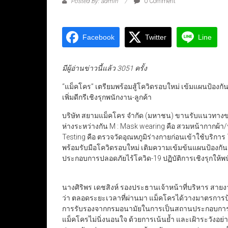
Posted By: admin
0 Comment
Facebook
Twitter
Line
มีผู้อ่านข่าวนี้แล้ว 3051 ครั้ง
“แม็คโคร” เตรียมพร้อมสู้โควิดรอบใหม่ เข้มแผนป้อ
เพิ่มดีกรีเชิงรุกพนักงาน-ลูกค้า
บริษัท สยามแม็คโคร จำกัด (มหาชน) ขานรับแนวทางข
ห่างระหว่างกัน M : Mask wearing คือ สวมหน้ากากผ้า/
Testing คือ ตรวจวัดอุณหภูมิร่างกายก่อนเข้าใช้บริการ
พร้อมรับมือโควิดรอบใหม่ เติมความเข้มข้นแผนป้องกัน
ประกอบการปลอดภัยไร้โควิด-19 ปฏิบัติการเชิงรุกให้พน
นางศิริพร เดชสิงห์ รองประธานเจ้าหน้าที่บริหาร สาย
ว่า ตลอดระยะเวลาที่ผ่านมา แม็คโครได้วางมาตรการป้
การรับรองจากกรมอนามัยในการเป็นสถานประกอบการปลอ
แม็คโครไม่นิ่งนอนใจ ด้วยการเน้นย้ำ และเฝ้าระวังอย่