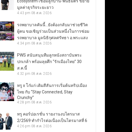
Ecosystem เชื่อมลูกบ้าน-พันธมิตร ขยาย
มูลค่าธุรกิจระยะยาว
4:43 pm
08 ส.ค. 2026
รถพยาบาลคันนี้…ยังต้องกลับมาช่วยชีวิต
ผู้คน ขอเชิญร่วมเป็นส่วนหนึ่งในการซ่อม
รถพยาบาล มูลนิธิกุศลศรัทธา อ.พระแสง
4:34 pm
08 ส.ค. 2026
PWS สนับสนุนทีมลูกหนังสถาบันพระ
ปกเกล้า พร้อมลุยศึก “รักเมืองไทย” 30
ส.ค.นี้
4:32 pm
08 ส.ค. 2026
ทรู x โก๋แก่ เติมสีสันการเริ่มต้นทริปเมือง
ไทย กับ “Stay Connected, Stay
Crunchy”
4:28 pm
08 ส.ค. 2026
ทรู คอร์ปอเรชั่น รายงานงบไตรมาส
2/2569 ทำกำไรต่อเนื่องเป็นไตรมาสที่ 6
4:26 pm
08 ส.ค. 2026