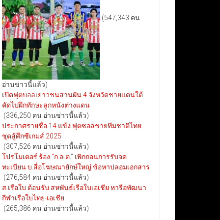
(547,343 คน
อ่านข่าวนี้แล้ว)
เปิดฟุตบอลเยาวชนสานฝัน 4 จังหวัดชายแดนใต้
คัดไปฝึกทักษะลูกหนังต่างแดน
(336,250 คน อ่านข่าวนี้แล้ว)
ประกาศรายชื่อ 14 แข้ง ฟุตซอลชายทีมชาติไทย
ชุดสู้ศึกซีเกมส์ 2025
(307,526 คน อ่านข่าวนี้แล้ว)
โปรโมเตอร์ ร้อง “ก.ล.ต.” เพิกถอนการรับจด
ทะเบียน บ.สื่อโฆษณายักษ์ใหญ่ ข้อหาปลอมเอกสาร
(276,584 คน อ่านข่าวนี้แล้ว)
ส.เรือใบ ต้อนรับ สหพันธ์เรือใบเอเชีย หารือพัฒนา
กีฬาเรือใบไทย-เอเชีย
(265,386 คน อ่านข่าวนี้แล้ว)