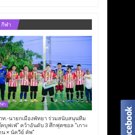
กีฬา
กีฬา
ภท.-นายกเมืองพัทยา ร่วมสนับสนุนทีม
ุ๊คบุฟเฟ่” คว้าอันดับ 3 ศึกฟุตซอล “เกาะ
าน × นัควีย์ คัพ”