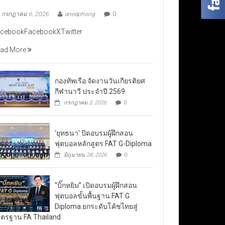
กรกฎาคม 6, 2026
aneaphong
0
cebookFacebookXTwitter
ad More
กองทัพเรือ จัดงานวันเกียรติยศ
กีฬานาวี ประจำปี 2569
กรกฎาคม 3, 2026
0
‘ยุทธนา’ ปิดอบรมผู้ฝึกสอน
ฟุตบอลหลักสูตร FAT G-Diploma
มิถุนายน 28, 2026
0
“บิ๊กหยิม” เปิดอบรมผู้ฝึกสอน
ฟุตบอลขั้นพื้นฐาน FAT G
Diploma ยกระดับโค้ชไทยสู่
ตรฐาน FA Thailand