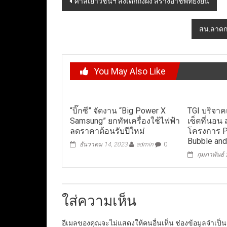
ศาลเยาวชนฯ ส่งเด็กถึงฝั่ง สร้างอาชีพที่ยั่งยืน
navigation
สน.ลาดกร
You May Also Like
“บิ๊กซี” จัดงาน “Big Power X
TGI บริจา
Samsung” ยกทัพเครื่องใช้ไฟฟ้า
เซ็ตที่นอน
ลดราคาต้อนรับปีใหม่
โครงการ Pr
Bubble and
ธันวาคม 14, 2023
admin
0
กุมภาพันธ์
ใส่ความเห็น
อีเมลของคุณจะไม่แสดงให้คนอื่นเห็น
ช่องข้อมูลจำเป็