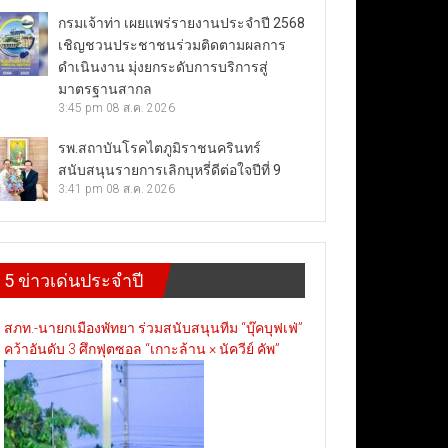
กรมเจ้าท่า เผยแพร่รายงานประจำปี 2568
เชิญชวนประชาชนร่วมติดตามผลการ
ดำเนินงาน มุ่งยกระดับการบริการสู่
มาตรฐานสากล
3:45 pm
08 ส.ค. 2026
รพ.สถาบันโรคไตภูมิราชนครินทร์
สนับสนุนรายการเลิกบุหรี่ดีต่อใจปีที่ 9
3:41 pm
08 ส.ค. 2026
5 ข่าวเด่นประจำปี
สภท.-นายกเมืองพัทยา ร่วมสนับสนุนทีม “บุ๊คบุฟเฟ่”
คว้าอันดับ 3 ศึกฟุตซอล “เกาะล้าน × นัควีย์ คัพ”