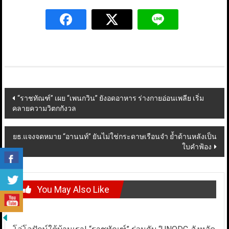
Post
“ราชทัณฑ์” เผย “เพนกวิน” ยังอดอาหาร ร่างกายอ่อนเพลีย เริ่ม
คลายความวิตกกังวล
navigation
ยธ.แจงจดหมาย “อานนท์” ยันไม่ใช่กระดาษเรือนจำ ย้ำด้านหลังเป็น
ใบคำฟ้อง
You May Also Like