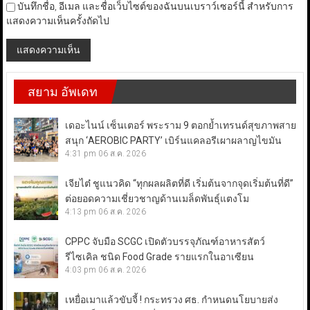
บันทึกชื่อ, อีเมล และชื่อเว็บไซต์ของฉันบนเบราว์เซอร์นี้ สำหรับการ
แสดงความเห็นครั้งถัดไป
สยาม อัพเดท
เดอะไนน์ เซ็นเตอร์ พระราม 9 ตอกย้ำเทรนด์สุขภาพสาย
สนุก ‘AEROBIC PARTY’ เบิร์นแคลอรีเผาผลาญไขมัน
4:31 pm
06 ส.ค. 2026
เจียไต๋ ชูแนวคิด “ทุกผลผลิตที่ดี เริ่มต้นจากจุดเริ่มต้นที่ดี”
ต่อยอดความเชี่ยวชาญด้านเมล็ดพันธุ์แตงโม
4:13 pm
06 ส.ค. 2026
CPPC จับมือ SCGC เปิดตัวบรรจุภัณฑ์อาหารสัตว์
รีไซเคิล ชนิด Food Grade รายแรกในอาเซียน
4:03 pm
06 ส.ค. 2026
เหยื่อเมาแล้วขับจี้ ! กระทรวง ศธ. กำหนดนโยบายส่ง