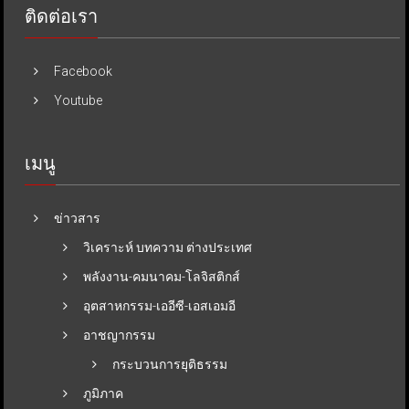
ติดต่อเรา
Facebook
Youtube
เมนู
ข่าวสาร
วิเคราะห์ บทความ ต่างประเทศ
พลังงาน-คมนาคม-โลจิสติกส์
อุตสาหกรรม-เออีซี-เอสเอมอี
อาชญากรรม
กระบวนการยุติธรรม
ภูมิภาค