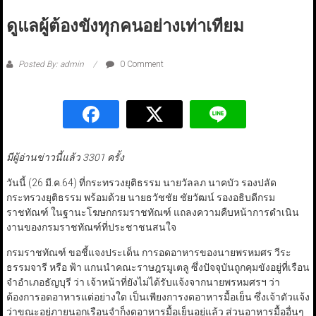
ดูแลผู้ต้องขังทุกคนอย่างเท่าเทียม
Posted By: admin
0 Comment
มีผู้อ่านข่าวนี้แล้ว 3301 ครั้ง
วันนี้ (26 มี.ค.64) ที่กระทรวงยุติธรรม นายวัลลภ นาคบัว รองปลัด
กระทรวงยุติธรรม พร้อมด้วย นายธวัชชัย ชัยวัฒน์ รองอธิบดีกรม
ราชทัณฑ์ ในฐานะโฆษกกรมราชทัณฑ์ แถลงความคืบหน้าการดำเนิน
งานของกรมราชทัณฑ์ที่ประชาชนสนใจ
กรมราชทัณฑ์ ขอชี้แจงประเด็น การอดอาหารของนายพรหมศร วีระ
ธรรมจารี หรือ ฟ้า แกนนำคณะราษฎรมูเตลู ซึ่งปัจจุบันถูกคุมขังอยู่ที่เรือน
จำอำเภอธัญบุรี ว่า เจ้าหน้าที่ยังไม่ได้รับแจ้งจากนายพรหมศรฯ ว่า
ต้องการอดอาหารแต่อย่างใด เป็นเพียงการงดอาหารมื้อเย็น ซึ่งเจ้าตัวแจ้ง
ว่าขณะอยู่ภายนอกเรือนจำก็งดอาหารมื้อเย็นอยู่แล้ว ส่วนอาหารมื้ออื่นๆ