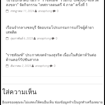
โอ่โอปักษ์ใต้บ้านเรา! “ราชทัณฑ์” ร่วมกับ “UNODC-จังหวัด
สงขลา” จัดกิจกรรม “เทศกาลดนตรี 4 ภาค” ครั้งที่ 1
กรกฎาคม 11, 2024
aneaphong
0
เรือนจำกลางชลบุรี จัดอบรมโปรแกรมการแก้ไขผู้ค้ายา
เสพติด
กุมภาพันธ์ 6, 2025
aneaphong
0
“ราชทัณฑ์” ประกาศเจตจำนงสุจริต เนื่องในสัปดาห์วันต่อ
ต้านคอร์รัปชันสากล
ธันวาคม 2, 2025
aneaphong
0
ใส่ความเห็น
อีเมลของคุณจะไม่แสดงให้คนอื่นเห็น
ช่องข้อมูลจำเป็นถูกทำเครื่องหมาย