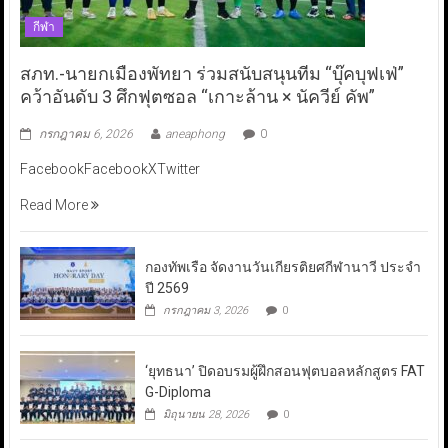
กีฬา
สภท.-นายกเมืองพัทยา ร่วมสนับสนุนทีม “บุ๊คบุฟเฟ่”
คว้าอันดับ 3 ศึกฟุตซอล “เกาะล้าน × นัควีย์ คัพ”
กรกฎาคม 6, 2026
aneaphong
0
FacebookFacebookXTwitter
Read More
กองทัพเรือ จัดงานวันเกียรติยศกีฬานาวี ประจำ
ปี 2569
กรกฎาคม 3, 2026
0
‘ยุทธนา’ ปิดอบรมผู้ฝึกสอนฟุตบอลหลักสูตร FAT
G-Diploma
มิถุนายน 28, 2026
0