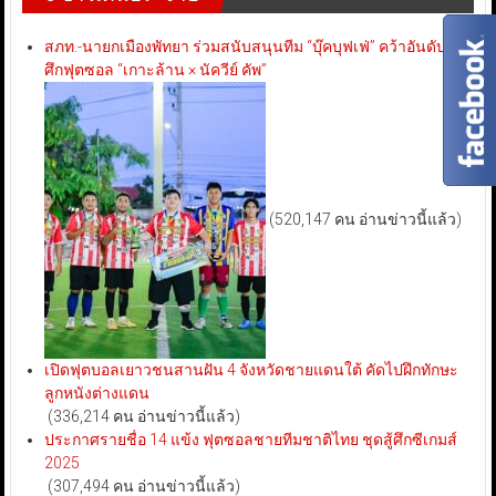
สภท.-นายกเมืองพัทยา ร่วมสนับสนุนทีม “บุ๊คบุฟเฟ่” คว้าอันดับ 3
ศึกฟุตซอล “เกาะล้าน × นัควีย์ คัพ”
(520,147 คน อ่านข่าวนี้แล้ว)
เปิดฟุตบอลเยาวชนสานฝัน 4 จังหวัดชายแดนใต้ คัดไปฝึกทักษะ
ลูกหนังต่างแดน
(336,214 คน อ่านข่าวนี้แล้ว)
ประกาศรายชื่อ 14 แข้ง ฟุตซอลชายทีมชาติไทย ชุดสู้ศึกซีเกมส์
2025
(307,494 คน อ่านข่าวนี้แล้ว)