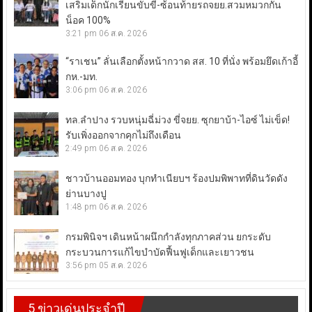
เสริมเด็กนักเรียนขับขี่-ซ้อนท้ายรถจยย.สวมหมวกกัน
น็อค 100%
3:21 pm
06 ส.ค. 2026
“ราเชน” ลั่นเลือกตั้งหน้ากวาด สส. 10 ที่นั่ง พร้อมยึดเก้าอี้
กห.-มท.
3:06 pm
06 ส.ค. 2026
ทล.ลำปาง รวบหนุ่มฉี่ม่วง ขี่จยย. ซุกยาบ้า-ไอซ์ ไม่เข็ด!
รับเพิ่งออกจากคุกไม่ถึงเดือน
2:49 pm
06 ส.ค. 2026
ชาวบ้านออมทอง บุกทำเนียบฯ ร้องปมพิพาทที่ดินวัดดัง
ย่านบางปู
1:48 pm
06 ส.ค. 2026
กรมพินิจฯ เดินหน้าผนึกกำลังทุกภาคส่วน ยกระดับ
กระบวนการแก้ไขบำบัดฟื้นฟูเด็กและเยาวชน
3:56 pm
05 ส.ค. 2026
5 ข่าวเด่นประจำปี