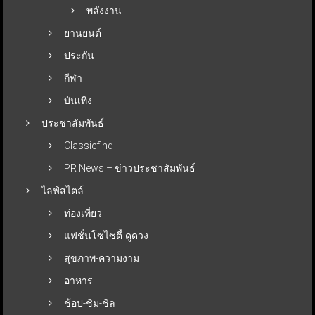
พลังงาน
ยานยนต์
ประกัน
กีฬา
บันเทิง
ประชาสัมพันธ์
Classicfind
PR News – ข่าวประชาสัมพันธ์
ไลฟ์สไตล์
ท่องเที่ยว
แฟชั่นโซไซตี้-ดูดวง
สุขภาพ-ความงาม
อาหาร
ช้อป-ชิม-ชิล