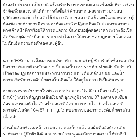
ยังคงรับประทานเป็นปกติ พร้อมรับประทานขนมและเครื่องดื่มที่ทางเรือน
จำจัดเพิ่มและญาติได้ทำการสั่งซื้อไว้ ด้านบาดแผลจากการประสบ
อุบัติเหตุก่อนเข้าเรือนจำได้ทำการรักษาจนหายดีแล้ว แต่ในอนาคตหากผู้
ต้องขังรายดังกล่าวมีความสงค์จะอดหรือปฏิเสธที่จะรับประทานอาหาร
ทางเจ้าหน้าที่ก็พร้อมให้การดูแลตามขั้นตอนอยู่ตลอดเวลา เพราะถือเป็น
สิทธิของผู้ต้องขังที่สามารถกระทำได้ภายใต้กรอบของกฎหมาย โดยต้อง
ไม่เป็นอันตรายต่อตัวเองและผู้อื่น
นายธวัชชัย กล่าวถึงต่อกระแสข่าวที่ว่า นายพริษฐ์ ชิวารักษ์ หรือ เพนกวิน
มีอาการอ่อนเพลียหนักจนน่าเป็นห่วงนั้น กรมราชทัณฑ์ ขอยืนยันว่า แม้
เจ้าตัวจะปฏิเสธการรับประทานอาหาร แต่ยังดื่มเกลือแร่ นม และน้ำ
หวานเพื่อรักษาระดับน้ำตาลในเลือดไม่ให้อยู่ในภาวะที่เป็นอันตราย
จากการตรวจร่างกายในช่วงเวลาประมาณ 18.30 น. เมื่อวานนี้ (25
มี.ค.64) พบว่า สัญญาณชีพยังปกติ อุณหภูมิร่างกาย 37 องศาเซลเซียส
อัตราเต้นของหัวใจ 72 ครั้งต่อนาที อัตราการหายใจ 16 ครั้งต่อนาที
ความดันโลหิต 104/87 mmHg. ไม่พบอาการของภาวะระดับน้ำตาลใน
เลือดต่ำ
ส่วนผื่นคันบริเวณหน้าอก พบว่า ลดลงบ้างแล้ว แต่ผื่นที่หลังยังคงเดิม
ระดับความรู้สึกตัวยังดี สามารถเข้าพบพูดคุยกับทนายความได้ปกติ มี