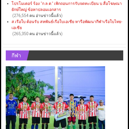
โปรโมเตอร์ ร้อง “ก.ล.ต.” เพิกถอนการรับจดทะเบียน บ.สื่อโฆษณา
ยักษ์ใหญ่ ข้อหาปลอมเอกสาร
(276,554 คน อ่านข่าวนี้แล้ว)
ส.เรือใบ ต้อนรับ สหพันธ์เรือใบเอเชีย หารือพัฒนากีฬาเรือใบไทย-
เอเชีย
(265,350 คน อ่านข่าวนี้แล้ว)
กีฬา