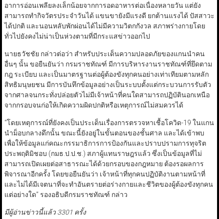
อาการอ่อนเพลียลงเล็กน้อยจากการอดอาหารต่อเนื่องหลายวัน แต่ยัง
สามารถทำกิจวัตรประจำวันได้ แขนขายังมีแรงดี ยกต้านแรงได้ ปัสสาวะ
ได้ปกติ และนอนหลับพักผ่อนได้ไม่มีความวิตกกังวล สภาพร่างกายโดย
ทั่วไปยังคงไม่น่าเป็นห่วงตามที่มีกระแสข่าวออกไป
นายธวัชชัย กล่าวต่อว่า สำหรับประเด็นความปลอดภัยของแกนนำคน
อื่นๆ นั้น ขอยืนยันว่า กรมราชทัณฑ์ มีการบริหารงานราชทัณฑ์ที่ยึดตาม
กฎ ระเบียบ และเป็นมาตรฐานต่อผู้ต้องขังทุกคนอย่างเท่าเทียมตามหลัก
สิทธิมนุษยชน มีการบันทึกข้อมูลอย่างเป็นระบบตั้งแต่กระบวนการรับตัว
จากศาลจนกระทั่งปล่อยตัวไม่มีเจ้าหน้าที่คนใดสามารถปฏิบัตินอกเหนือ
จากกรอบจนก่อให้เกิดความผิดปกติหรือเหตุการณ์ไม่สมควรได้
“โดยเหตุการณ์ที่ยังคงเป็นประเด็นเรื่องการตรวจหาเชื้อโควิด-19 ในแกน
นำม็อบกลางดึกนั้น ขณะนี้ยังอยู่ในขั้นตอนของชั้นศาล และได้เข้าพบ
เพื่อให้ข้อมูลแก่คณะกรรมาธิการการป้องกันและปราบปรามการทุจริต
ประพฤติมิชอบ (กมธ.ป.ป.ช.) สภาผู้แทนราษฎรแล้ว ซึ่งเป็นข้อมูลที่ไม่
สามารถเปิดเผยต่อสาธารณะได้ด้วยกรอบของกฎหมาย ต้องรอผลการ
พิจารณาอีกครั้ง โดยขอยืนยันว่า เจ้าหน้าที่ทุกคนปฏิบัติงานตามหน้าที่
และไม่ได้มีเจตนาที่จะทำอันตรายต่อร่างกายและชีวิตของผู้ต้องขังทุกคน
แต่อย่างใด” รองอธิบดีกรมราชทัณฑ์ กล่าว
มีผู้อ่านข่าวนี้แล้ว 3301 ครั้ง