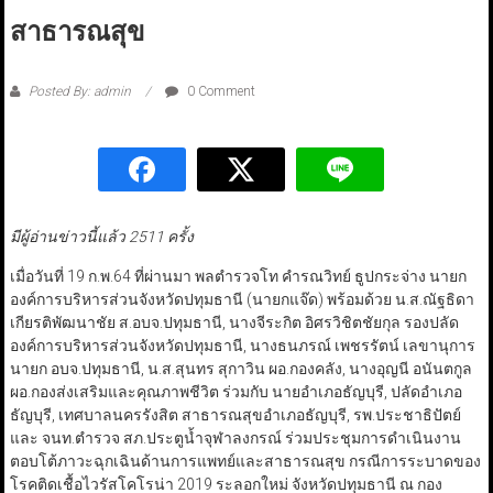
สาธารณสุข
Posted By: admin
0 Comment
มีผู้อ่านข่าวนี้แล้ว 2511 ครั้ง
เมื่อวันที่ 19 ก.พ.64 ที่ผ่านมา พลตำรวจโท คำรณวิทย์ ธูปกระจ่าง นายก
องค์การบริหารส่วนจังหวัดปทุมธานี (นายกแจ๊ด) พร้อมด้วย น.ส.ณัฐธิดา
เกียรติพัฒนาชัย ส.อบจ.ปทุมธานี, นางจีระกิต อิศรวิชิตชัยกุล รองปลัด
องค์การบริหารส่วนจังหวัดปทุมธานี, นางธนภรณ์ เพชรรัตน์ เลขานุการ
นายก อบจ.ปทุมธานี, น.ส.สุนทร สุกาวิน ผอ.กองคลัง, นางอุญนี อนันตกูล
ผอ.กองส่งเสริมและคุณภาพชีวิต ร่วมกับ นายอำเภอธัญบุรี, ปลัดอำเภอ
ธัญบุรี, เทศบาลนครรังสิต สาธารณสุขอำเภอธัญบุรี, รพ.ประชาธิปัตย์
และ จนท.ตำรวจ สภ.ประตูน้ำจุฬาลงกรณ์ ร่วมประชุมการดำเนินงาน
ตอบโต้ภาวะฉุกเฉินด้านการแพทย์และสาธารณสุข กรณีการระบาดของ
โรคติดเชื้อไวรัสโคโรน่า 2019 ระลอกใหม่ จังหวัดปทุมธานี ณ กอง