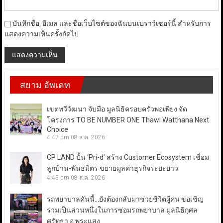
บันทึกชื่อ, อีเมล และชื่อเว็บไซต์ของฉันบนเบราว์เซอร์นี้ สำหรับการ
แสดงความเห็นครั้งถัดไป
สยาม อัพเดท
เขตทวีวัฒนา จับมือ มูลนิธิครอบครัวพอเพียง จัด
โครงการ TO BE NUMBER ONE Thawi Watthana Next
Choice
4:47 pm
08 ส.ค. 2026
CP LAND ปั้น ‘Pri-d’ สร้าง Customer Ecosystem เชื่อม
ลูกบ้าน-พันธมิตร ขยายมูลค่าธุรกิจระยะยาว
4:43 pm
08 ส.ค. 2026
รถพยาบาลคันนี้…ยังต้องกลับมาช่วยชีวิตผู้คน ขอเชิญ
ร่วมเป็นส่วนหนึ่งในการซ่อมรถพยาบาล มูลนิธิกุศล
ศรัทธา อ.พระแสง