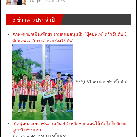
3:41 pm
08 ส.ค. 2026
5 ข่าวเด่นประจำปี
สภท.-นายกเมืองพัทยา ร่วมสนับสนุนทีม “บุ๊คบุฟเฟ่” คว้าอันดับ 3
ศึกฟุตซอล “เกาะล้าน × นัควีย์ คัพ”
(556,061 คน อ่านข่าวนี้แล้ว)
เปิดฟุตบอลเยาวชนสานฝัน 4 จังหวัดชายแดนใต้ คัดไปฝึกทักษะ
ลูกหนังต่างแดน
(336,268 คน อ่านข่าวนี้แล้ว)