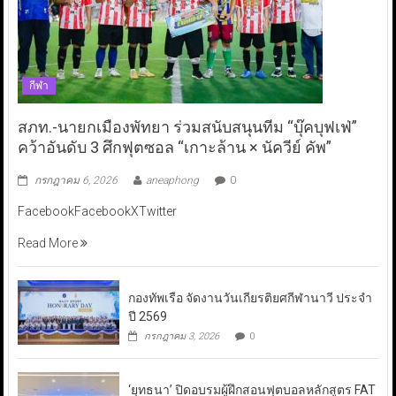
กีฬา
สภท.-นายกเมืองพัทยา ร่วมสนับสนุนทีม “บุ๊คบุฟเฟ่”
คว้าอันดับ 3 ศึกฟุตซอล “เกาะล้าน × นัควีย์ คัพ”
กรกฎาคม 6, 2026
aneaphong
0
FacebookFacebookXTwitter
Read More
กองทัพเรือ จัดงานวันเกียรติยศกีฬานาวี ประจำ
ปี 2569
กรกฎาคม 3, 2026
0
‘ยุทธนา’ ปิดอบรมผู้ฝึกสอนฟุตบอลหลักสูตร FAT