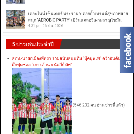
เดอะไนน์ เซ็นเตอร์ พระราม 9 ตอกย้ำเทรนด์สุขภาพสาย
สนุก ‘AEROBIC PARTY’ เบิร์นแคลอรีเผาผลาญไขมัน
4:31 pm
06 ส.ค. 2026
5 ข่าวเด่นประจำปี
สภท.-นายกเมืองพัทยา ร่วมสนับสนุนทีม “บุ๊คบุฟเฟ่” คว้าอันดับ 3
ศึกฟุตซอล “เกาะล้าน × นัควีย์ คัพ”
(546,232 คน อ่านข่าวนี้แล้ว)