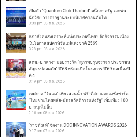
เปิดตัว “Quantum Club Thailand” ผนึกภาครัฐ-เอกชน-
นักวิจัย วางรากฐานระบบนิเวศควอนตัมไทย
3:33 pm
08 ส.ค. 2026
สภาสังคมสงเคราะห์แห่งประเทศไทยฯ จัดกิจกรรมเนื่อง
ในโอกาสสัปดาห์วันแม่แห่งชาติ 2569
3:28 pm
08 ส.ค. 2026
สตช.-บ.กลางฯ มอบรางวัล “สุภาพบุรุษจราจร ประชาชน
สัญจรปลอดภัย” ปี’68 พร้อมเปิดโครงการ ปี’69 ต่อเนื่องปี
ที่ 4
3:19 pm
08 ส.ค. 2026
เทศกาล “วันแม่” เที่ยวสวนน้ำ ฟรี! ที่สยามอะเมซิ่งพาร์ค
“ไทยช่วยไทยพลัส-บัตรสวัสดิการแห่งรัฐ” เพิ่มเพียง 100
บ. สนุกไม่อั้น
2:10 am
08 ส.ค. 2026
‘ราชทัณฑ์’ จัดงาน DOC INNOVATION AWARDS 2026
9:17 am
07 ส.ค. 2026