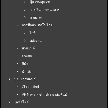
หุ้น-กองทุนรวม
การเงิน การธนาคาร
ขายตรง
การศึกษา เทคโนโลยี
ไอที
พลังงาน
ยานยนต์
ประกัน
กีฬา
บันเทิง
ประชาสัมพันธ์
Classicfind
PR News – ข่าวประชาสัมพันธ์
ไลฟ์สไตล์