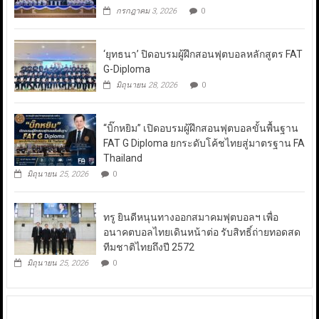
กรกฎาคม 3, 2026
0
‘ยุทธนา’ ปิดอบรมผู้ฝึกสอนฟุตบอลหลักสูตร FAT
G-Diploma
มิถุนายน 28, 2026
0
“บิ๊กหยิม” เปิดอบรมผู้ฝึกสอนฟุตบอลขั้นพื้นฐาน
FAT G Diploma ยกระดับโค้ชไทยสู่มาตรฐาน FA
Thailand
มิถุนายน 25, 2026
0
ทรู ยินดีหนุนทางออกสมาคมฟุตบอลฯ เพื่อ
อนาคตบอลไทยเดินหน้าต่อ รับสิทธิ์ถ่ายทอดสด
ทีมชาติไทยถึงปี 2572
มิถุนายน 25, 2026
0