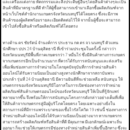
และเครื่องแต่งกาย หัตถกรรมและสิ่งประดิษฐ์อื่นๆโดยสินค้าต่างๆจะเป็น
สินค้าที่มีมาตรฐานที่ดี ทำให้ผู้ซื้อสามารถเข้ามาเลือกซื้อผลิตภัณฑ์จาก
หน้าเว็บไซต์สำนักงานเกษตรจังหวัดนนทบุรีได้โดยตรง ซึ่งจะมีภาพ
สินค้าของผู้ผลิตพร้อมรายละเอียดติดต่อไว้ให้ จากนั้นผู้ซื้อจะสามารถ
เข้าไปสั่งซื้อสินค้าหรือผลิตภัณฑ์ได้โดยตรง
ทางด้าน ดร.ชัยรัตน์ จำนงค์การ ประธาน กต.ตร.จว.นนทบุรี ตัวแทน
นักศึกษา ปปร.24 บ้านดุสิตธานี ที่เข้าร่วมประชุมในครั้งนี้ กล่าวว่า
จังหวัดนนทบุรีมีพื้นที่ภาคเกษตรกว่า 7 หมื่นไร่ ซึ่งมีสินค้าทางการเกษตร
จากเกษตรกรอีกเป็นจำนวนมาก ที่ควรได้รับการสนับสนุนและส่งเสริม
เพื่อเพิ่มช่องทางการจำหน่ายในโลกยุคปัจจุบันที่การจำหน่ายสินค้า
ออนไลน์ได้รับความนิยมเป็นอย่างสูงทางนักศึกษาจากสถาบันพระ
ปกเกล้า รุ่นที่ 24 บ้านดุสิตธานี มีความยินดีที่จะช่วยเหลือ สนับสนุน ให้
เกษตรกรของจังหวัดนนทบุรีมีโอกาสในการเปิดช่องทางการจำหน่าย
ผลิตภัณฑ์สินค้าเกษตรออนไลน์ของจังหวัดนนทบุรี ให้เป็นที่รู้จักแพร่
หลายมากขึ้น จึงพร้อมให้การสนับสนุนโครงการดังกล่าวอย่างเต็มที่เพื่อ
ให้สินค้าจากเกษตรกรสู่มือผู้บริโภคโดยตรง โดยเฉพาะอย่างยิ่งใน
สถานการณ์ที่มีการแพร่ระบาดของเชื้อไวรัสโควิด 19 เช่นนี้ ช่องทางการ
จำหน่ายสินค้าออนไลน์ยิ่งได้รับความนิยมเป็นอย่างมาก หากเกษตรกร
สามารถสร้างผลิตภัณฑ์หรือสินค้าที่ดี มีคุณภาพ มีเอกลักษณ์เฉพาะถิ่น
ออกมา ก็จะช่วยให้เกษตรกรมีช่องทางจำหน่ายสินค้าเพิ่มขึ้นอีกทาง ซึ่งจะ