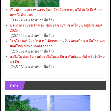
เปิดฟุตบอลเยาวชนสานฝัน 4 จังหวัดชายแดนใต้ คัดไปฝึกทักษะ
ลูกหนังต่างแดน
(336,248 คน อ่านข่าวนี้แล้ว)
ประกาศรายชื่อ 14 แข้ง ฟุตซอลชายทีมชาติไทย ชุดสู้ศึกซีเกมส์
2025
(307,522 คน อ่านข่าวนี้แล้ว)
โปรโมเตอร์ ร้อง “ก.ล.ต.” เพิกถอนการรับจดทะเบียน บ.สื่อโฆษณา
ยักษ์ใหญ่ ข้อหาปลอมเอกสาร
(276,582 คน อ่านข่าวนี้แล้ว)
ส.เรือใบ ต้อนรับ สหพันธ์เรือใบเอเชีย หารือพัฒนากีฬาเรือใบไทย-
เอเชีย
(265,384 คน อ่านข่าวนี้แล้ว)
กีฬา