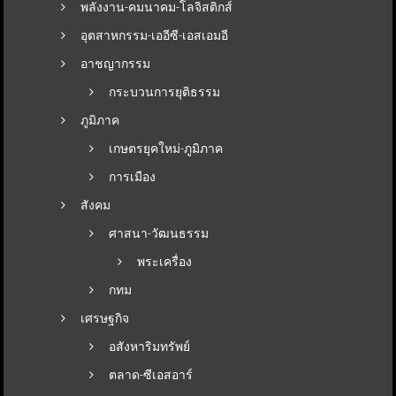
พลังงาน-คมนาคม-โลจิสติกส์
อุตสาหกรรม-เออีซี-เอสเอมอี
อาชญากรรม
กระบวนการยุติธรรม
ภูมิภาค
เกษตรยุคใหม่-ภูมิภาค
การเมือง
สังคม
ศาสนา-วัฒนธรรม
พระเครื่อง
กทม
เศรษฐกิจ
อสังหาริมทรัพย์
ตลาด-ซีเอสอาร์