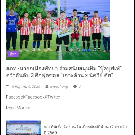
กีฬา
สภท.-นายกเมืองพัทยา ร่วมสนับสนุนทีม “บุ๊คบุฟเฟ่”
คว้าอันดับ 3 ศึกฟุตซอล “เกาะล้าน × นัควีย์ คัพ”
กรกฎาคม 6, 2026
aneaphong
0
FacebookFacebookXTwitter
Read More
กองทัพเรือ จัดงานวันเกียรติยศกีฬานาวี ประจำ
ปี 2569